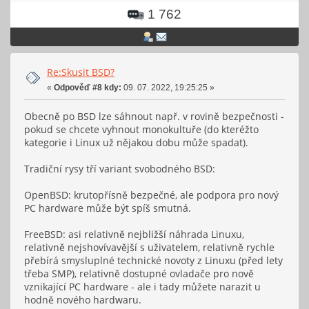
1 762
Re:Skusit BSD?
«
Odpověď #8 kdy:
09. 07. 2022, 19:25:25 »
Obecně po BSD lze sáhnout např. v rovině bezpečnosti -
pokud se chcete vyhnout monokultuře (do kteréžto
kategorie i Linux už nějakou dobu může spadat).
Tradiční rysy tří variant svobodného BSD:
OpenBSD: krutopřísně bezpečné, ale podpora pro nový
PC hardware může být spíš smutná.
FreeBSD: asi relativně nejbližší náhrada Linuxu,
relativně nejshovívavější s uživatelem, relativně rychle
přebírá smysluplné technické novoty z Linuxu (před lety
třeba SMP), relativně dostupné ovladače pro nově
vznikající PC hardware - ale i tady můžete narazit u
hodně nového hardwaru.