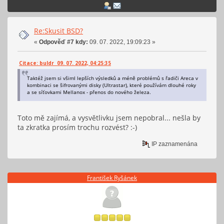
Re:Skusit BSD?
«
Odpověď #7 kdy:
09. 07. 2022, 19:09:23 »
Citace: buldr 09. 07. 2022, 04:25:35
Taktéž jsem si všiml lepších výsledků a méně problémů s řadiči Areca v
kombinaci se šifrovanými disky (Ultrastar), které používám dlouhé roky
a se síťovkami Mellanox - přenos do nového železa.
Toto mě zajímá, a vysvětlivku jsem nepobral... nešla by
ta zkratka prosím trochu rozvést? :-)
IP zaznamenána
František Ryšánek