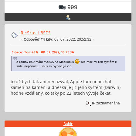
999
Re:Skusit BSD?
«
Odpověď #4 kdy:
08. 07. 2022, 20:52:32 »
Citace: Tomáš G. 08. 07. 2022, 13:46:36
Z rodiny BSD mám macOS na MacBooku
, ale moc mi ten systém k
srdci nepřirostl. Linux mi vyhovuje víc.
to už bych tak ani nenazýval, Apple tam nenechal
kámen na kameni a dneska je již jeho systém (Darwin)
hodně vzdálený, co taky po 22 letech vývoje čekat.
IP zaznamenána
Buldr