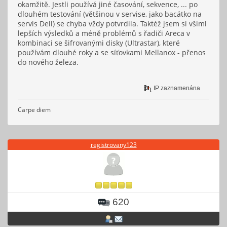
okamžitě. Jestli používá jiné časování, sekvence, ... po
dlouhém testování (většinou v servise, jako bacátko na
servis Dell) se chyba vždy potvrdila. Taktéž jsem si všiml
lepších výsledků a méně problémů s řadiči Areca v
kombinaci se šifrovanými disky (Ultrastar), které
používám dlouhé roky a se síťovkami Mellanox - přenos
do nového železa.
IP zaznamenána
Carpe diem
registrovany123
620