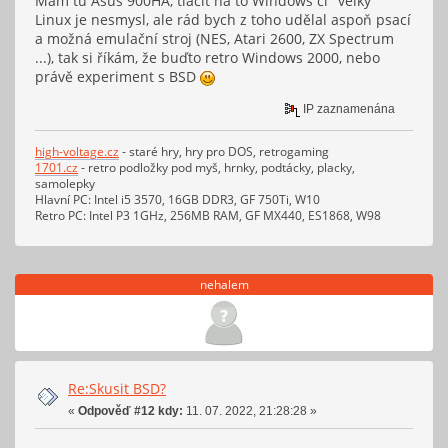
Mám tu Asus 900HA, tlačit na to Windows či "velký"
Linux je nesmysl, ale rád bych z toho udělal aspoň psací
a možná emulační stroj (NES, Atari 2600, ZX Spectrum
...), tak si říkám, že buďto retro Windows 2000, nebo
právě experiment s BSD
IP zaznamenána
high-voltage.cz
- staré hry, hry pro DOS, retrogaming
1701.cz
- retro podložky pod myš, hrnky, podtácky, placky,
samolepky
Hlavní PC: Intel i5 3570, 16GB DDR3, GF 750Ti, W10
Retro PC: Intel P3 1GHz, 256MB RAM, GF MX440, ES1868, W98
nehalem
Re:Skusit BSD?
«
Odpověď #12 kdy:
11. 07. 2022, 21:28:28 »