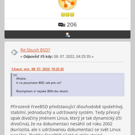
206
Re:Skusit BSD?
«
Odpověď #5 kdy:
09. 07. 2022, 04:25:35 »
Citace: oss 08. 07. 2022, 10:25:23
Ahojte,
ti co pouzivate BSD, tak pre co?
Rozmyslam si nejake BSD-cko skusit.
Přirozeně FreeBSD představující dlouhodobě spolehlivý,
stabilní, jednoduchý a udržovaný systém. Tedy přesný
opak divočiny jménem Linux, který je tak dynamický (čti
divočina), že na dokumentaci nesáhli od roku 2002
(kuriozita, ale s udržovanou dokumentací se svět Linux