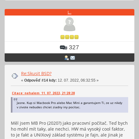
L..
327
Re:Skusit BSD?
«
Odpověď #14 kdy:
12. 07. 2022, 06:32:55 »
Citace: nehalem 11. 07. 2022, 21:28:28
Jasne. Kup si Macbook Pro alebo Mac Mini a garantujem Ti, ze uz nikdy
v zivote nebudes chciet ziadny iny pocitac.
Měl jsem MB Pro (2020?) jako pracovní počítač. Teď bych
ho mohl mít taky, ale nechci. HW má vysoký cool faktor,
to je fakt a UNIXový základ systému je fajn, ale jinak je