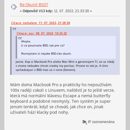
Re:Skusit BSD?
«
Odpověď #13 kdy:
11. 07. 2022, 21:33:30 »
Citace: nehalem 11. 07. 2022, 21:28:28
Citace: oss 08. 07. 2022, 10:25:23
Ahojte,
ti co pouzivate BSD, tak pre co?
Rozmyslam si nejake BSD-cko skusit.
Jasne. Kup si Macbook Pro alebo Mac Mini a garantujem Ti, ze uz nikdy
v zivote nebudes chciet ziadny iny pocitac. Proste to tak je. A Unix
vychadzajuci z BSD mas uz v cene (Darwin).
Mám doma Macbook Pro a prakticky ho nepoužívám.
100x raději cokoli s Linuxem, naštěstí je to ještě verze,
která má normální klávesu Escape a nemá butterfly
keyboard a podobné nesmysly. Ten systém je super
jenom tenkrát, když se chováš, jak chce on, jinak
uživateli hází klacky pod nohy.
IP zaznamenána