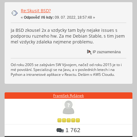
Re:Skusit BSD?
«
Odpověď #6 kdy:
09. 07. 2022, 18:57:48 »
Ja BSD zkousel 2x a vzdycky tam byly nejake issues s
podporou ruzneho hw. Za me Debian Stable, s tim jsem
mel vzdycky zdaleka nejmene problemu.
IP zaznamenána
Od roku 2005 se zabývám SW Vývojem, načež od roku 2015 je to i
mé povolání. Specializuji se na Javu, a v posledních letech i na
Python a intranetové aplikace v Reactu. Delám v AWS Cloudu.
František Ryšánek
1 762