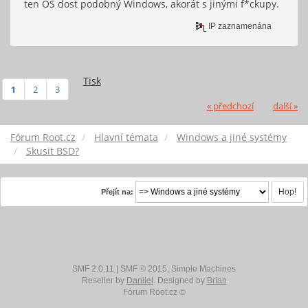
ten OS dost podobný Windows, akorát s jinými f*ckupy.
IP zaznamenána
Tisk
1
2
3
« předchozí
další »
Fórum Root.cz
Hlavní témata
Windows a jiné systémy
Skusit BSD?
Přejít na:
SMF 2.0.11
|
SMF © 2015
,
Simple Machines
Reseller by
Daniiel
. Designed by
Brian
Fórum Root.cz ©