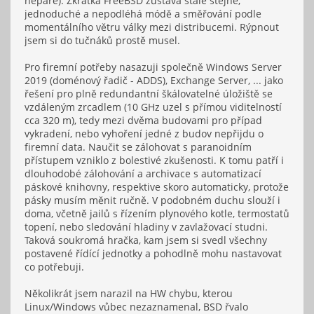
nepáře). Zkrátka FreeBSD zůstává stále stejné,
jednoduché a nepodléhá módě a směřování podle
momentálního větru války mezi distribucemi. Rýpnout
jsem si do tučnáků prostě musel.
Pro firemní potřeby nasazuji společně Windows Server
2019 (doménový řadič - ADDS), Exchange Server, ... jako
řešení pro plně redundantní škálovatelné úložiště se
vzdáleným zrcadlem (10 GHz uzel s přímou viditelností
cca 320 m), tedy mezi dvěma budovami pro případ
vykradení, nebo vyhoření jedné z budov nepřijdu o
firemní data. Naučit se zálohovat s paranoidním
přístupem vzniklo z bolestivé zkušenosti. K tomu patří i
dlouhodobé zálohování a archivace s automatizací
páskové knihovny, respektive skoro automaticky, protože
pásky musím měnit ručně. V podobném duchu slouží i
doma, včetně jailů s řízením plynového kotle, termostatů
topení, nebo sledování hladiny v zavlažovací studni.
Taková soukromá hračka, kam jsem si svedl všechny
postavené řídící jednotky a pohodlně mohu nastavovat
co potřebuji.
Několikrát jsem narazil na HW chybu, kterou
Linux/Windows vůbec nezaznamenal, BSD řvalo