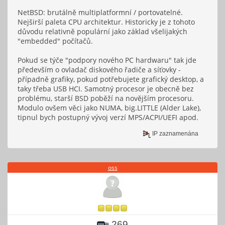
NetBSD: brutálně multiplatformní / portovatelné.
Nejširší paleta CPU architektur. Historicky je z tohoto
důvodu relativně populární jako základ všelijakých
"embedded" počítačů.
Pokud se týče "podpory nového PC hardwaru" tak jde
především o ovladač diskového řadiče a síťovky -
případně grafiky, pokud potřebujete grafický desktop, a
taky třeba USB HCI. Samotný procesor je obecně bez
problému, starší BSD poběží na novějším procesoru.
Modulo ovšem věci jako NUMA, big.LITTLE (Alder Lake),
tipnul bych postupný vývoj verzí MPS/ACPI/UEFI apod.
IP zaznamenána
oss
269