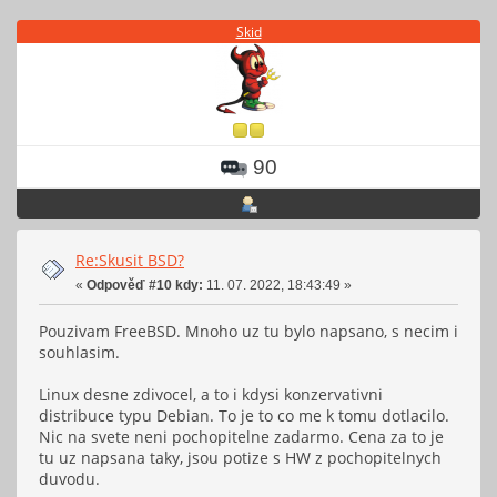
Skid
90
Re:Skusit BSD?
«
Odpověď #10 kdy:
11. 07. 2022, 18:43:49 »
Pouzivam FreeBSD. Mnoho uz tu bylo napsano, s necim i
souhlasim.
Linux desne zdivocel, a to i kdysi konzervativni
distribuce typu Debian. To je to co me k tomu dotlacilo.
Nic na svete neni pochopitelne zadarmo. Cena za to je
tu uz napsana taky, jsou potize s HW z pochopitelnych
duvodu.