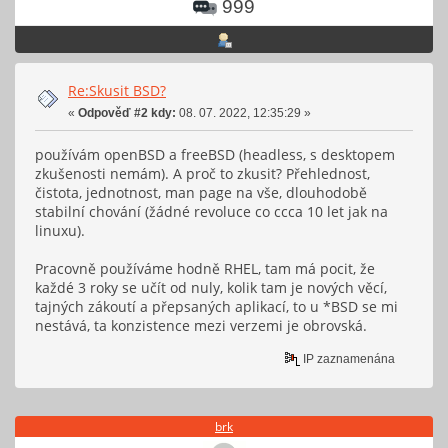
999
Re:Skusit BSD?
«
Odpověď #2 kdy:
08. 07. 2022, 12:35:29 »
používám openBSD a freeBSD (headless, s desktopem
zkušenosti nemám). A proč to zkusit? Přehlednost,
čistota, jednotnost, man page na vše, dlouhodobě
stabilní chování (žádné revoluce co ccca 10 let jak na
linuxu).
Pracovně používáme hodně RHEL, tam má pocit, že
každé 3 roky se učít od nuly, kolik tam je nových věcí,
tajných zákoutí a přepsaných aplikací, to u *BSD se mi
nestává, ta konzistence mezi verzemi je obrovská.
IP zaznamenána
brk