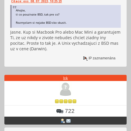
Citace: oss 08. 07. 2022, 10:25:23
Ahojte,
ti co pouzivate BSD, tak pre co?
Rozmyslam si nejake BSD-cko skusit.
Jasne. Kup si Macbook Pro alebo Mac Mini a garantujem
Ti, ze uz nikdy v zivote nebudes chciet ziadny iny
pocitac. Proste to tak je. A Unix vychadzajuci z BSD mas
uz v cene (Darwin).
IP zaznamenána
Ink
722