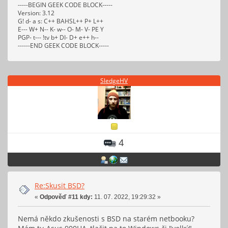
-----BEGIN GEEK CODE BLOCK-----
Version: 3.12
G! d- a s: C++ BAHSL++ P+ L++
E--- W+ N-- K- w-- O- M- V- PE Y
PGP- t--- !tv b+ DI- D+ e++ h--
------END GEEK CODE BLOCK-----
SledgeHV
4
Re:Skusit BSD?
«
Odpověď #11 kdy:
11. 07. 2022, 19:29:32 »
Nemá někdo zkušenosti s BSD na starém netbooku?