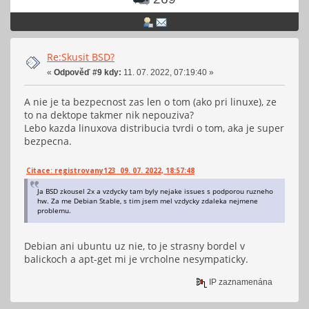
Re:Skusit BSD?
«
Odpověď #9 kdy:
11. 07. 2022, 07:19:40 »
A nie je ta bezpecnost zas len o tom (ako pri linuxe), ze
to na dektope takmer nik nepouziva?
Lebo kazda linuxova distribucia tvrdi o tom, aka je super
bezpecna.
Citace: registrovany123 09. 07. 2022, 18:57:48
Ja BSD zkousel 2x a vzdycky tam byly nejake issues s podporou ruzneho
hw. Za me Debian Stable, s tim jsem mel vzdycky zdaleka nejmene
problemu.
Debian ani ubuntu uz nie, to je strasny bordel v
balickoch a apt-get mi je vrcholne nesympaticky.
IP zaznamenána