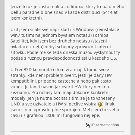
Jenze to uz je casto realita i u linuxu, ktery treba u meho
Dellu paradne blbne snad v kazde distribuci (5414 at
jsem konkretni).
Uzil jsem si ale sve napriklad i s Windows (reinstalace
win7 tusim) na jednom byvalem notasu (Toshiba
Satellite), kdy jsem bez druheho notasu (stazeni
ovladace z netu) nebyl schopny zprovoznit interni
sitovku. Podle me se teda dneska muzou vyskytnout ty
potize s ruznou pravdepodobnosti asi u kazdeho OS.
U FreeBSD komunita o tom vi a maji k tomu svoje
stranky, kde neni problem overit, jestli je dany HW
kompatibilni, pripadne castecne a nebo pak casto
vubec. Je tam i navod jak overit HW ktery neni na
seznamu. Pro notasy tam maji dokonce konkretni
modely. Jen je nutne pocitat s tim, ze je to vzneseny
UNIX a sve uzivatele a HW si peclive vybira
) Jinak
jsem s nim opravdu plne spokojen. Mel jsem to sveho
casu i s grafikou, LXDE mi fungovalo nejlepe.
IP zaznamenána