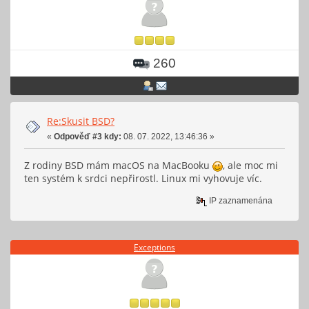
260
Re:Skusit BSD?
«
Odpověď #3 kdy:
08. 07. 2022, 13:46:36 »
Z rodiny BSD mám macOS na MacBooku
, ale moc mi
ten systém k srdci nepřirostl. Linux mi vyhovuje víc.
IP zaznamenána
Exceptions