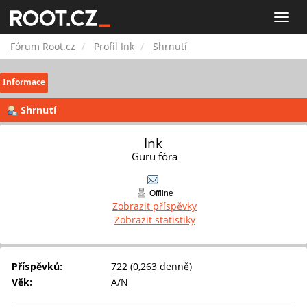
Fórum
Toggle
naviga
Root.cz
Fórum Root.cz
Profil Ink
Shrnutí
Informace
Shrnutí
Ink 
Guru fóra
Offline
Zobrazit příspěvky
Zobrazit statistiky
Příspěvků:
722 (0,263 denně)
Věk:
A/N