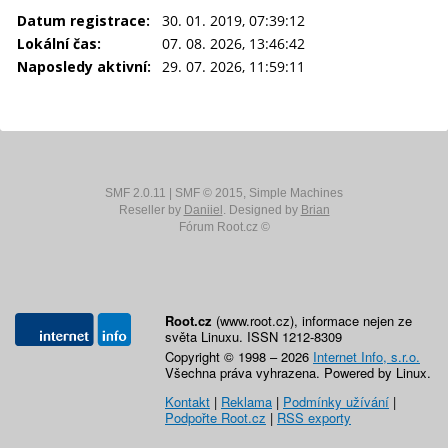
Datum registrace:
30. 01. 2019, 07:39:12
Lokální čas:
07. 08. 2026, 13:46:42
Naposledy aktivní:
29. 07. 2026, 11:59:11
SMF 2.0.11
|
SMF © 2015
,
Simple Machines
Reseller by
Daniiel
. Designed by
Brian
Fórum Root.cz ©
Root.cz
(www.root.cz), informace nejen ze
světa Linuxu. ISSN 1212-8309
Copyright © 1998 – 2026
Internet Info, s.r.o.
Všechna práva vyhrazena. Powered by Linux.
Kontakt
|
Reklama
|
Podmínky užívání
|
Podpořte Root.cz
|
RSS exporty