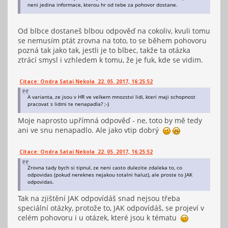
neni jedina informace, kterou hr od tebe za pohovor dostane.
Od blbce dostaneš blbou odpověď na cokoliv, kvuli tomu
se nemusím ptát zrovna na toto, to se během pohovoru
pozná tak jako tak, jestli je to blbec, takže ta otázka
ztrácí smysl i vzhledem k tomu, že je fuk, kde se vidim.
Citace: Ondra Satai Nekola 22. 05. 2017, 16:25:52
A varianta, ze jsou v HR ve velkem mnozstvi lidi, kteri maji schopnost
pracovat s lidmi te nenapadla? ;-)
Moje naprosto upřímná odpověď - ne, toto by mě tedy
ani ve snu nenapadlo. Ale jako vtip dobrý
Citace: Ondra Satai Nekola 22. 05. 2017, 16:25:52
Zrovna tady bych si tipnul, ze neni casto dulezite zdaleka to, co
odpovidas (pokud nereknes nejakou totalni haluz), ale proste to JAK
odpovidas.
Tak na zjištění JAK odpovídáš snad nejsou třeba
speciální otázky, protože to, JAK odpovídáš, se projeví v
celém pohovoru i u otázek, které jsou k tématu