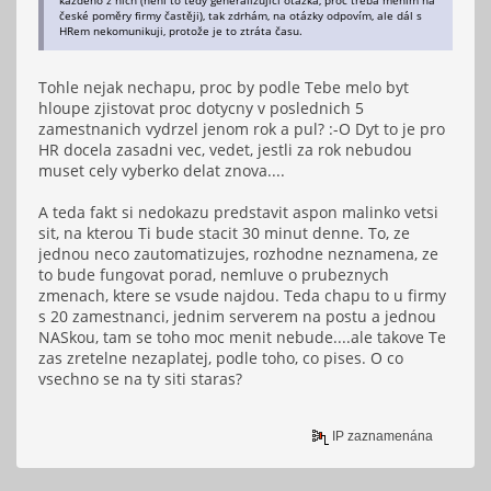
každého z nich (není to tedy generalizující otázka, proč třeba měním na
české poměry firmy častěji), tak zdrhám, na otázky odpovím, ale dál s
HRem nekomunikuji, protože je to ztráta času.
Tohle nejak nechapu, proc by podle Tebe melo byt
hloupe zjistovat proc dotycny v poslednich 5
zamestnanich vydrzel jenom rok a pul? :-O Dyt to je pro
HR docela zasadni vec, vedet, jestli za rok nebudou
muset cely vyberko delat znova....
A teda fakt si nedokazu predstavit aspon malinko vetsi
sit, na kterou Ti bude stacit 30 minut denne. To, ze
jednou neco zautomatizujes, rozhodne neznamena, ze
to bude fungovat porad, nemluve o prubeznych
zmenach, ktere se vsude najdou. Teda chapu to u firmy
s 20 zamestnanci, jednim serverem na postu a jednou
NASkou, tam se toho moc menit nebude....ale takove Te
zas zretelne nezaplatej, podle toho, co pises. O co
vsechno se na ty siti staras?
IP zaznamenána