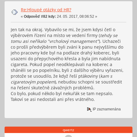
Re:Hloupé otázky od HR?
«
Odpověď #82 kdy:
24. 05. 2017, 08:06:52 »
Jen tak na okraj. Vybavilo se mi, že jsem kdysi četl o
výběrovém řízení na místo ve vedení firmy (
tehdy se
tomu asi neříkalo "vrcholový management"
). Uchazeči
co prošli předvýběrem byli zváni k panu nejvyššímu do
jeho pracovny kde byl na podlaze drahý koberec, byli
usazeni do přepychového křesla a byla jim nabídnuta
cigareta. Pokud popel neodklepávali na koberec a
sháněli se po popelníku, byli z dalšího výběru vyřazeni,
protože se usoudilo, že když řeší ptákoviny (
kam s
cigaretovým popelem
), nebudou schopni se soustředit
na řešení skutečně závažných problémů.
Co bylo, pokud někdo byl nekuřák se tam nepsalo.
Takoví se asi nedostali ani přes vrátného.
IP zaznamenána
qwertz