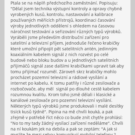
Ptala se na náplň předchozího zaměstnání. Popisuju:
"Dělal jsem technika výstupní kontroly a opravy chybně
vyrobených kusů, kontrolu, nastavování a kalibrace
používaných měřících přístrojů, koordinaci časování
výroby jednotlivých oddělení s ohledem na časovou
náročnost testování a seřizování různých typů výrobků.
Vyráběli jsme především distribuční zařízení pro
satelitní a televizní příjem, jednoduše řečeno krabičky
které umožní připojit pět satelitních antén, jedinným
koaxiálním kabelem signál z nich rozvést po celé
budově nebo bloku budov a u jednotlivých satelitních
příjimáčů signál zase dalšími krabičkami upravit tak aby
tomu přijímač rozuměl. Zároveň skrz krabičky mohlo
procházet pozemní televizní a rádiové vysílání a
internet po kabelu. K tomu patřily i různé zesilovače a
rozbočovače, aby měl signál po dlouhé cestě kabelem
rozumnou kvalitu. Krom toho jsmě dělali i klasické a
kanálové zesilovače pro pozemní televizní vysílání.
Některých typů výrobků jsme produkovali i malé desítky
tisíck kusů týdně". Pipina na mě chvíli kouká, a pak
zřejmě v potřebě říct něco co bude znít chytře prohlásí:
"No to my tady žádný vysílací zařízení neděláme". Chvíli
na ní koukám jek na debila a pak se zeptám: "A jak si
myslíte že mezi sebou komunikují mobilní telefony ?