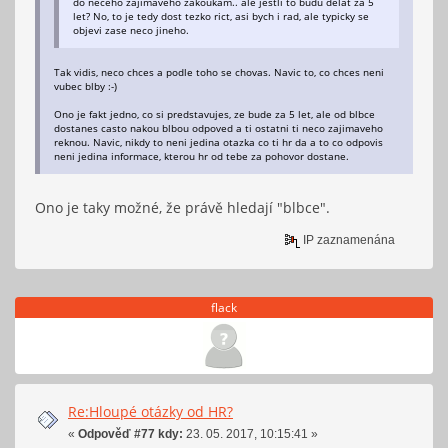
do neceho zajimaveho zakoukam.. ale jestli to budu delat za 5
let? No, to je tedy dost tezko rict, asi bych i rad, ale typicky se
objevi zase neco jineho.
Tak vidis, neco chces a podle toho se chovas. Navic to, co chces neni
vubec blby :-)
Ono je fakt jedno, co si predstavujes, ze bude za 5 let, ale od blbce
dostanes casto nakou blbou odpoved a ti ostatni ti neco zajimaveho
reknou. Navic, nikdy to neni jedina otazka co ti hr da a to co odpovis
neni jedina informace, kterou hr od tebe za pohovor dostane.
Ono je taky možné, že právě hledají "blbce".
IP zaznamenána
flack
Re:Hloupé otázky od HR?
«
Odpověď #77 kdy:
23. 05. 2017, 10:15:41 »