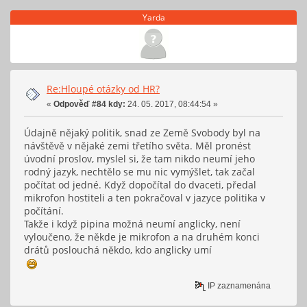
Yarda
Re:Hloupé otázky od HR?
«
Odpověď #84 kdy:
24. 05. 2017, 08:44:54 »
Údajně nějaký politik, snad ze Země Svobody byl na
návštěvě v nějaké zemi třetího světa. Měl pronést
úvodní proslov, myslel si, že tam nikdo neumí jeho
rodný jazyk, nechtělo se mu nic vymýšlet, tak začal
počítat od jedné. Když dopočítal do dvaceti, předal
mikrofon hostiteli a ten pokračoval v jazyce politika v
počítání.
Takže i když pipina možná neumí anglicky, není
vyloučeno, že někde je mikrofon a na druhém konci
drátů poslouchá někdo, kdo anglicky umí
IP zaznamenána