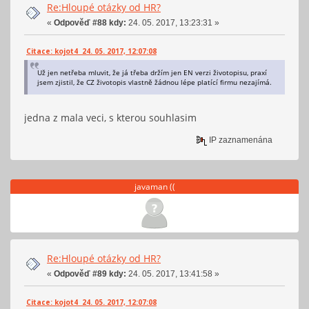
Re:Hloupé otázky od HR?
«
Odpověď #88 kdy:
24. 05. 2017, 13:23:31 »
Citace: kojot4 24. 05. 2017, 12:07:08
Už jen netřeba mluvit, že já třeba držím jen EN verzi životopisu, praxí
jsem zjistil, že CZ životopis vlastně žádnou lépe platící firmu nezajímá.
jedna z mala veci, s kterou souhlasim
IP zaznamenána
javaman ((
Re:Hloupé otázky od HR?
«
Odpověď #89 kdy:
24. 05. 2017, 13:41:58 »
Citace: kojot4 24. 05. 2017, 12:07:08