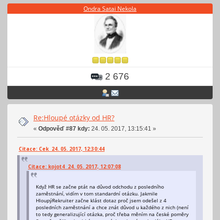
Ondra Satai Nekola
2 676
Re:Hloupé otázky od HR?
«
Odpověď #87 kdy:
24. 05. 2017, 13:15:41 »
Citace: Cek 24. 05. 2017, 12:30:44
Citace: kojot4 24. 05. 2017, 12:07:08
Když HR se začne ptát na důvod odchodu z posledního
zaměstnání, vidím v tom standardní otázku. Jakmile
HloupýRekruiter začne klást dotaz proč jsem odešel z 4
posledních zaměstnání a chce znát důvod u každého z nich (není
to tedy generalizující otázka, proč třeba měním na české poměry