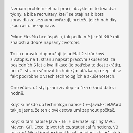
Nemám problém sehnat práci, obvykle mi to trvá dva
týdny, a blbé recruitery, kteří se ptají na blbosti
zpravidla ze seznamu vyřazuji, protože jejich nabídky
jsou často nezajímavé.
Pokud člověk chce úspěch, tak podle mě je důležité mít
znalosti a dobře napsaný životopis.
To co opravdu doporučuji je udělat 2-stránkový
životopis, na 1. stranu napsat pracovní zkušenosti za
posledních 5 let a kvalifikace (je potřeba to dost zkrátit),
no a 2. stranu věnovat technickým otázkám, rozepsat se
fakt podrobně o všech technologiích a zkušenostech.
Ono vůbec už styl psaní životopisu říká o kandidátovi
hodně.
Když si někdo do technologií napíše C++,Java,Excel,Word
tak je jasné, že ten člověk sotva umí zapnout počítač.
Když si tam napíše Java 7 EE, Hibernate, Spring MVC,
Maven, GIT, Excel (pivot tables, statistical functions, VB
macros), Word (professional level, headers, styles) tak to