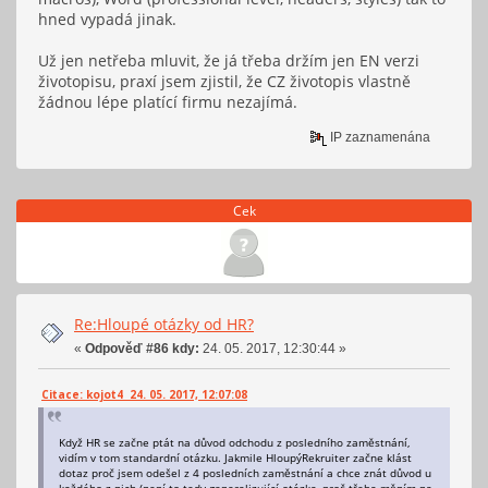
hned vypadá jinak.
Už jen netřeba mluvit, že já třeba držím jen EN verzi
životopisu, praxí jsem zjistil, že CZ životopis vlastně
žádnou lépe platící firmu nezajímá.
IP zaznamenána
Cek
Re:Hloupé otázky od HR?
«
Odpověď #86 kdy:
24. 05. 2017, 12:30:44 »
Citace: kojot4 24. 05. 2017, 12:07:08
Když HR se začne ptát na důvod odchodu z posledního zaměstnání,
vidím v tom standardní otázku. Jakmile HloupýRekruiter začne klást
dotaz proč jsem odešel z 4 posledních zaměstnání a chce znát důvod u