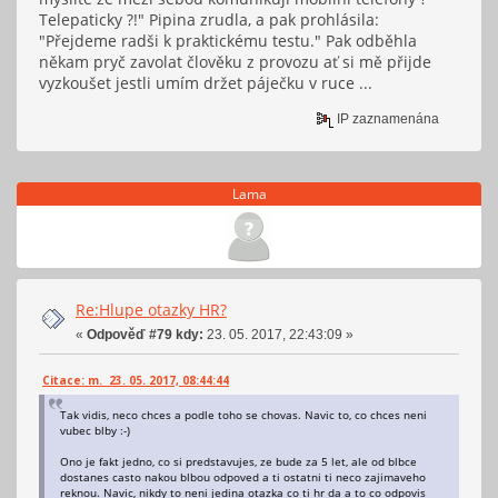
Telepaticky ?!" Pipina zrudla, a pak prohlásila:
"Přejdeme radši k praktickému testu." Pak odběhla
někam pryč zavolat člověku z provozu ať si mě přijde
vyzkoušet jestli umím držet páječku v ruce ...
IP zaznamenána
Lama
Re:Hlupe otazky HR?
«
Odpověď #79 kdy:
23. 05. 2017, 22:43:09 »
Citace: m. 23. 05. 2017, 08:44:44
Tak vidis, neco chces a podle toho se chovas. Navic to, co chces neni
vubec blby :-)
Ono je fakt jedno, co si predstavujes, ze bude za 5 let, ale od blbce
dostanes casto nakou blbou odpoved a ti ostatni ti neco zajimaveho
reknou. Navic, nikdy to neni jedina otazka co ti hr da a to co odpovis