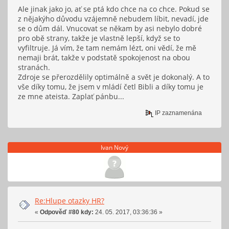
Ale jinak jako jo, ať se ptá kdo chce na co chce. Pokud se
z nějakýho důvodu vzájemně nebudem líbit, nevadí, jde
se o dům dál. Vnucovat se někam by asi nebylo dobré
pro obě strany, takže je vlastně lepší, když se to
vyfiltruje. Já vím, že tam nemám lézt, oni vědí, že mě
nemaji brát, takže v podstatě spokojenost na obou
stranách.
Zdroje se přerozdělily optimálně a svět je dokonalý. A to
vše díky tomu, že jsem v mládí četl Bibli a díky tomu je
ze mne ateista. Zaplať pánbu...
IP zaznamenána
Ivan Nový
Re:Hlupe otazky HR?
«
Odpověď #80 kdy:
24. 05. 2017, 03:36:36 »