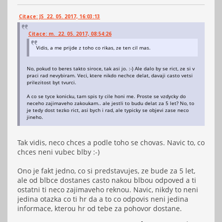
Citace: JS 22. 05. 2017, 16:03:13
Citace: m. 22. 05. 2017, 08:54:26
Vidis, a me prijde z toho co rikas, ze ten cil mas.
No, pokud to beres takto siroce, tak asi jo. :-) Ale dalo by se rict, ze si v
praci rad nevybiram. Veci, ktere nikdo nechce delat, davaji casto vetsi
prilezitost byt tvurci.
A co se tyce konicku, tam spis ty cile honi me. Proste se vzdycky do
neceho zajimaveho zakoukam.. ale jestli to budu delat za 5 let? No, to
je tedy dost tezko rict, asi bych i rad, ale typicky se objevi zase neco
jineho.
Tak vidis, neco chces a podle toho se chovas. Navic to, co
chces neni vubec blby :-)
Ono je fakt jedno, co si predstavujes, ze bude za 5 let,
ale od blbce dostanes casto nakou blbou odpoved a ti
ostatni ti neco zajimaveho reknou. Navic, nikdy to neni
jedina otazka co ti hr da a to co odpovis neni jedina
informace, kterou hr od tebe za pohovor dostane.