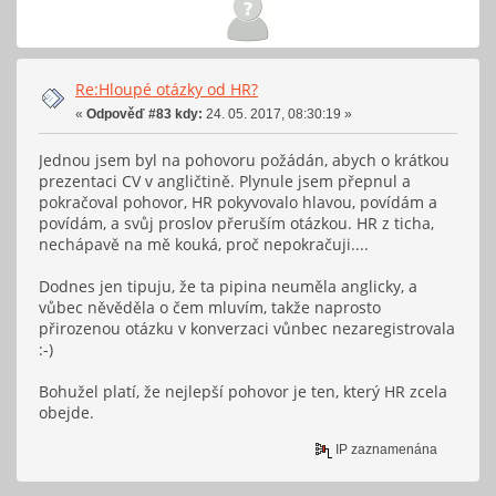
Re:Hloupé otázky od HR?
«
Odpověď #83 kdy:
24. 05. 2017, 08:30:19 »
Jednou jsem byl na pohovoru požádán, abych o krátkou
prezentaci CV v angličtině. Plynule jsem přepnul a
pokračoval pohovor, HR pokyvovalo hlavou, povídám a
povídám, a svůj proslov přeruším otázkou. HR z ticha,
nechápavě na mě kouká, proč nepokračuji....
Dodnes jen tipuju, že ta pipina neuměla anglicky, a
vůbec něvěděla o čem mluvím, takže naprosto
přirozenou otázku v konverzaci vůnbec nezaregistrovala
:-)
Bohužel platí, že nejlepší pohovor je ten, který HR zcela
obejde.
IP zaznamenána