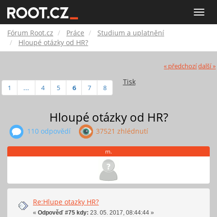
Fórum
Toggle
naviga
Root.cz
Fórum Root.cz
Práce
Studium a uplatnění
Hloupé otázky od HR?
« předchozí
další »
Tisk
1
...
4
5
6
7
8
Hloupé otázky od HR?
110 odpovědí
37521 zhlédnutí
m.
Re:Hlupe otazky HR?
«
Odpověď #75 kdy:
23. 05. 2017, 08:44:44 »