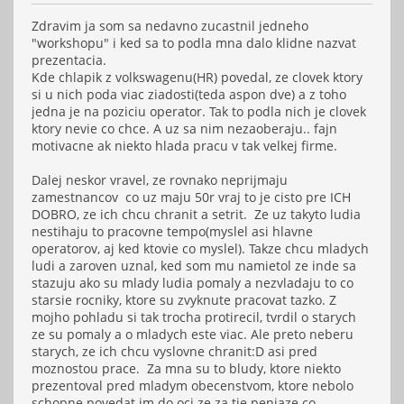
Zdravim ja som sa nedavno zucastnil jedneho
"workshopu" i ked sa to podla mna dalo klidne nazvat
prezentacia.
Kde chlapik z volkswagenu(HR) povedal, ze clovek ktory
si u nich poda viac ziadosti(teda aspon dve) a z toho
jedna je na poziciu operator. Tak to podla nich je clovek
ktory nevie co chce. A uz sa nim nezaoberaju.. fajn
motivacne ak niekto hlada pracu v tak velkej firme.
Dalej neskor vravel, ze rovnako neprijmaju
zamestnancov co uz maju 50r vraj to je cisto pre ICH
DOBRO, ze ich chcu chranit a setrit. Ze uz takyto ludia
nestihaju to pracovne tempo(myslel asi hlavne
operatorov, aj ked ktovie co myslel). Takze chcu mladych
ludi a zaroven uznal, ked som mu namietol ze inde sa
stazuju ako su mlady ludia pomaly a nezvladaju to co
starsie rocniky, ktore su zvyknute pracovat tazko. Z
mojho pohladu si tak trocha protirecil, tvrdil o starych
ze su pomaly a o mladych este viac. Ale preto neberu
starych, ze ich chcu vyslovne chranit:D asi pred
moznostou prace. Za mna su to bludy, ktore niekto
prezentoval pred mladym obecenstvom, ktore nebolo
schopne povedat im do oci ze za tie peniaze co