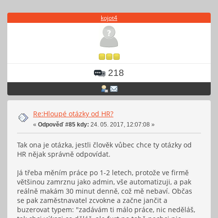
kojot4
218
Re:Hloupé otázky od HR?
«
Odpověď #85 kdy:
24. 05. 2017, 12:07:08 »
Tak ona je otázka, jestli člověk vůbec chce ty otázky od
HR nějak správně odpovídat.
Já třeba měním práce po 1-2 letech, protože ve firmě
většinou zamrznu jako admin, vše automatizuji, a pak
reálně makám 30 minut denně, což mě nebaví. Občas
se pak zaměstnavatel zcvokne a začne jančit a
buzerovat typem: "zadávám ti málo práce, nic neděláš,