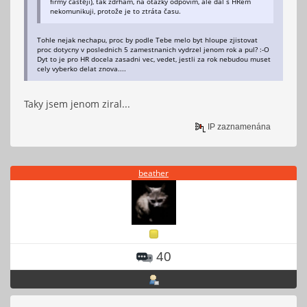
firmy častěji), tak zdrhám, na otázky odpovím, ale dál s HRem
nekomunikuji, protože je to ztráta času.
Tohle nejak nechapu, proc by podle Tebe melo byt hloupe zjistovat
proc dotycny v poslednich 5 zamestnanich vydrzel jenom rok a pul? :-O
Dyt to je pro HR docela zasadni vec, vedet, jestli za rok nebudou muset
cely vyberko delat znova....
Taky jsem jenom ziral...
IP zaznamenána
beather
40