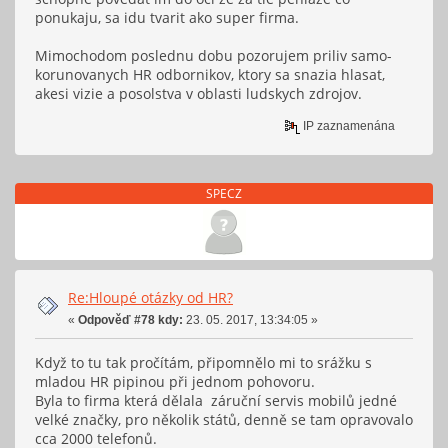
ponukaju, sa idu tvarit ako super firma.
Mimochodom poslednu dobu pozorujem priliv samo-
korunovanych HR odbornikov, ktory sa snazia hlasat,
akesi vizie a posolstva v oblasti ludskych zdrojov.
IP zaznamenána
SPECZ
Re:Hloupé otázky od HR?
«
Odpověď #78 kdy:
23. 05. 2017, 13:34:05 »
Když to tu tak pročítám, připomnělo mi to srážku s
mladou HR pipinou při jednom pohovoru.
Byla to firma která dělala záruční servis mobilů jedné
velké značky, pro několik států, denně se tam opravovalo
cca 2000 telefonů.