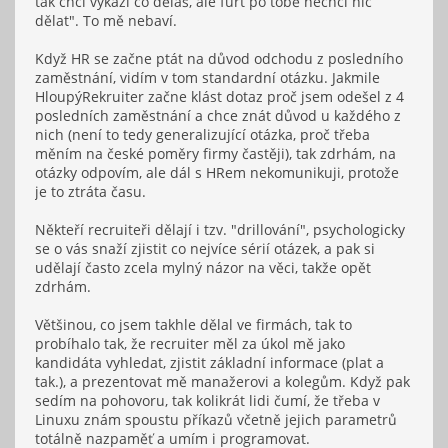
tak chci výkazi co děláš, ale furt po tobě nechci nic
dělat". To mě nebaví.
Když HR se začne ptát na důvod odchodu z posledního
zaměstnání, vidím v tom standardní otázku. Jakmile
HloupýRekruiter začne klást dotaz proč jsem odešel z 4
posledních zaměstnání a chce znát důvod u každého z
nich (není to tedy generalizující otázka, proč třeba
měním na české poměry firmy častěji), tak zdrhám, na
otázky odpovím, ale dál s HRem nekomunikuji, protože
je to ztráta času.
Někteří recruiteři dělají i tzv. "drillování", psychologicky
se o vás snaží zjistit co nejvíce sérií otázek, a pak si
udělají často zcela mylný názor na věci, takže opět
zdrhám.
Většinou, co jsem takhle dělal ve firmách, tak to
probíhalo tak, že recruiter měl za úkol mě jako
kandidáta vyhledat, zjistit základní informace (plat a
tak.), a prezentovat mě manažerovi a kolegům. Když pak
sedím na pohovoru, tak kolikrát lidi čumí, že třeba v
Linuxu znám spoustu příkazů včetně jejich parametrů
totálně nazpaměť a umím i programovat.