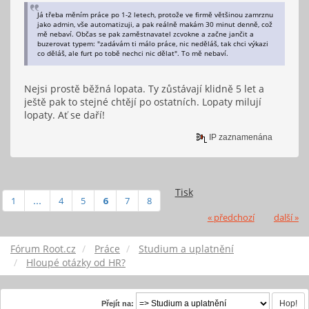
Já třeba měním práce po 1-2 letech, protože ve firmě většinou zamrznu
jako admin, vše automatizuji, a pak reálně makám 30 minut denně, což
mě nebaví. Občas se pak zaměstnavatel zcvokne a začne jančit a
buzerovat typem: "zadávám ti málo práce, nic neděláš, tak chci výkazi
co děláš, ale furt po tobě nechci nic dělat". To mě nebaví.
Nejsi prostě běžná lopata. Ty zůstávají klidně 5 let a
ještě pak to stejné chtějí po ostatních. Lopaty milují
lopaty. Ať se daří!
IP zaznamenána
Tisk
1
...
4
5
6
7
8
« předchozí
další »
Fórum Root.cz
Práce
Studium a uplatnění
Hloupé otázky od HR?
Přejít na: