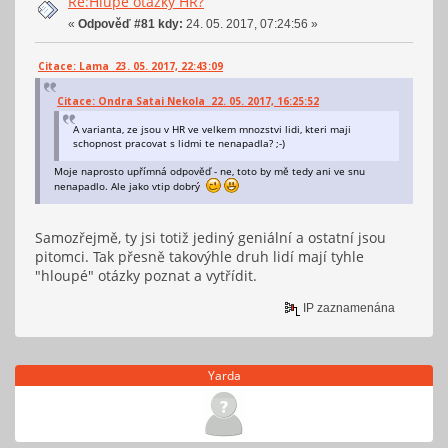
Re:Hlupe otazky HR?
«
Odpověď #81 kdy:
24. 05. 2017, 07:24:56 »
Citace: Lama 23. 05. 2017, 22:43:09
Citace: Ondra Satai Nekola 22. 05. 2017, 16:25:52
A varianta, ze jsou v HR ve velkem mnozstvi lidi, kteri maji
schopnost pracovat s lidmi te nenapadla? ;-)
Moje naprosto upřímná odpověď - ne, toto by mě tedy ani ve snu
nenapadlo. Ale jako vtip dobrý
Samozřejmě, ty jsi totiž jediný geniální a ostatní jsou
pitomci. Tak přesně takovýhle druh lidí mají tyhle
"hloupé" otázky poznat a vytřídit.
IP zaznamenána
Yarda