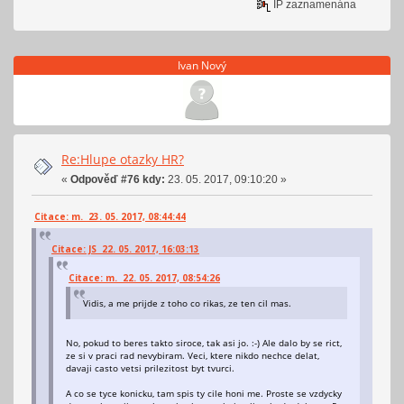
IP zaznamenána
Ivan Nový
Re:Hlupe otazky HR?
«
Odpověď #76 kdy:
23. 05. 2017, 09:10:20 »
Citace: m. 23. 05. 2017, 08:44:44
Citace: JS 22. 05. 2017, 16:03:13
Citace: m. 22. 05. 2017, 08:54:26
Vidis, a me prijde z toho co rikas, ze ten cil mas.
No, pokud to beres takto siroce, tak asi jo. :-) Ale dalo by se rict,
ze si v praci rad nevybiram. Veci, ktere nikdo nechce delat,
davaji casto vetsi prilezitost byt tvurci.
A co se tyce konicku, tam spis ty cile honi me. Proste se vzdycky