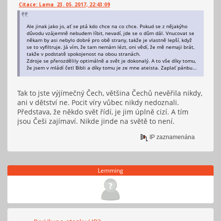
Citace: Lama 23. 05. 2017, 22:43:09
Ale jinak jako jo, ať se ptá kdo chce na co chce. Pokud se z nějakýho
důvodu vzájemně nebudem líbit, nevadí, jde se o dům dál. Vnucovat se
někam by asi nebylo dobré pro obě strany, takže je vlastně lepší, když
se to vyfiltruje. Já vím, že tam nemám lézt, oni vědí, že mě nemaji brát,
takže v podstatě spokojenost na obou stranách.
Zdroje se přerozdělily optimálně a svět je dokonalý. A to vše díky tomu,
že jsem v mládí četl Bibli a díky tomu je ze mne ateista. Zaplať pánbu...
Tak to jste výjímečný Čech, většina Čechů nevěřila nikdy,
ani v dětství ne. Pocit víry vůbec nikdy nedoznali.
Představa, že někdo svět řídí, je jim úplně cizí. A tím
jsou Češi zajímaví. Nikde jinde na světě to není.
IP zaznamenána
Lemming