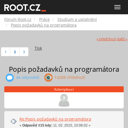
Fórum
Toggle
naviga
Root.cz
Fórum Root.cz
Práce
Studium a uplatnění
Popis požadavků na programátora
« předchozí
další »
Tisk
1
2
3
Popis požadavků na programátora
44 odpovědí
14208 zhlédnutí
Kolemjdoucí
Re:Popis požadavků na programátora
«
Odpověď #15 kdy:
11. 02. 2015, 10:06:02 »