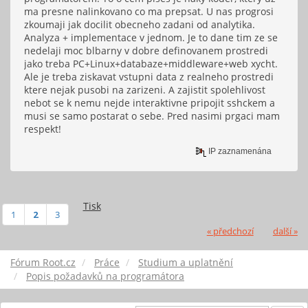
ma presne nalinkovano co ma prepsat. U nas progrosi
zkoumaji jak docilit obecneho zadani od analytika.
Analyza + implementace v jednom. Je to dane tim ze se
nedelaji moc blbarny v dobre definovanem prostredi
jako treba PC+Linux+databaze+middleware+web xycht.
Ale je treba ziskavat vstupni data z realneho prostredi
ktere nejak pusobi na zarizeni. A zajistit spolehlivost
nebot se k nemu nejde interaktivne pripojit sshckem a
musi se samo postarat o sebe. Pred nasimi prgaci mam
respekt!
IP zaznamenána
Tisk
1
2
3
« předchozí
další »
Fórum Root.cz
Práce
Studium a uplatnění
Popis požadavků na programátora