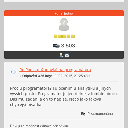
to_je_jedno
3 503
Re:Popis požadavků na programátora
«
Odpověď #26 kdy:
11. 02. 2015, 21:25:48 »
Proc u programatora? Tu ocenim u analytiku a jinych
vyssich postu. Programator je jen delnik v tomhle oboru.
Das mu zadani a on to napise. Neco jako takova
chytrejsi pisarka.
IP zaznamenána
Děkuji za možnost editace příspěvku.