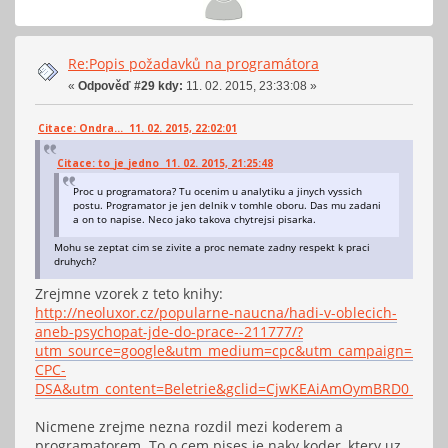
Re:Popis požadavků na programátora
«
Odpověď #29 kdy:
11. 02. 2015, 23:33:08 »
Citace: Ondra... 11. 02. 2015, 22:02:01
Citace: to_je_jedno 11. 02. 2015, 21:25:48
Proc u programatora? Tu ocenim u analytiku a jinych vyssich
postu. Programator je jen delnik v tomhle oboru. Das mu zadani
a on to napise. Neco jako takova chytrejsi pisarka.
Mohu se zeptat cim se zivite a proc nemate zadny respekt k praci
druhych?
Zrejmne vzorek z teto knihy:
http://neoluxor.cz/popularne-naucna/hadi-v-oblecich-
aneb-psychopat-jde-do-prace--211777/?
utm_source=google&utm_medium=cpc&utm_campaign=5-
CPC-
DSA&utm_content=Beletrie&gclid=CjwKEAiAmOymBRD0_evS
Nicmene zrejme nezna rozdil mezi koderem a
programatorem. To o cem pises je naky koder, ktery uz