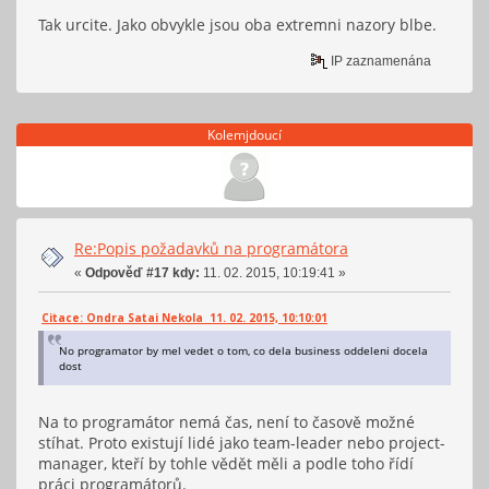
Tak urcite. Jako obvykle jsou oba extremni nazory blbe.
IP zaznamenána
Kolemjdoucí
Re:Popis požadavků na programátora
«
Odpověď #17 kdy:
11. 02. 2015, 10:19:41 »
Citace: Ondra Satai Nekola 11. 02. 2015, 10:10:01
No programator by mel vedet o tom, co dela business oddeleni docela
dost
Na to programátor nemá čas, není to časově možné
stíhat. Proto existují lidé jako team-leader nebo project-
manager, kteří by tohle vědět měli a podle toho řídí
práci programátorů.