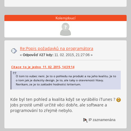
Kolemjdoucí
Re:Popis požadavků na programátora
«
Odpověď #27 kdy:
11. 02. 2015, 21:27:06 »
Citace: to_je_jedno 11. 02. 2015, 14:39:14
O tom to vubec neni. Je to o pohledu na produkt a na jeho kvalitu. Je to
o tom jak je dulezity design. Je to, ale taky o otevrenosti hlavy.
Nerikam, ze je to zakladni hodnotici kriterium.
Kde byl ten pohled a kvalita když se vyrábělo iTunes ?
Jobs prostě uměl určité věci dobře, ale software a
programování to zřejmě nebylo.
IP zaznamenána