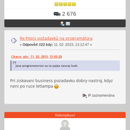
2 676
Re:Popis požadavků na programátora
«
Odpověď #22 kdy:
11. 02. 2015, 13:12:47 »
Citace: abc 11. 02. 2015, 13:05:20
Java programatorovi sa ta pajka naozaj hodi.
Pri ziskavani business pozadavku dobry nastroj, kdyz
neni po ruce letlampa
IP zaznamenána
Kolemjdoucí