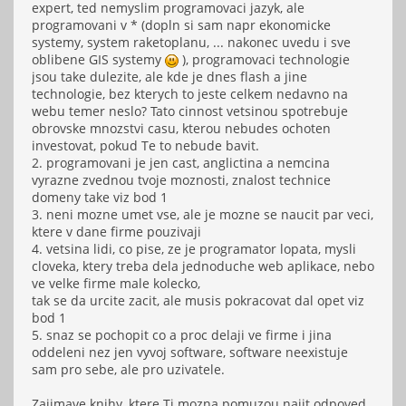
expert, ted nemyslim programovaci jazyk, ale
programovani v * (dopln si sam napr ekonomicke
systemy, system raketoplanu, ... nakonec uvedu i sve
oblibene GIS systemy
), programovaci technologie
jsou take dulezite, ale kde je dnes flash a jine
technologie, bez kterych to jeste celkem nedavno na
webu temer neslo? Tato cinnost vetsinou spotrebuje
obrovske mnozstvi casu, kterou nebudes ochoten
investovat, pokud Te to nebude bavit.
2. programovani je jen cast, anglictina a nemcina
vyrazne zvednou tvoje moznosti, znalost technice
domeny take viz bod 1
3. neni mozne umet vse, ale je mozne se naucit par veci,
ktere v dane firme pouzivaji
4. vetsina lidi, co pise, ze je programator lopata, mysli
cloveka, ktery treba dela jednoduche web aplikace, nebo
ve velke firme male kolecko,
tak se da urcite zacit, ale musis pokracovat dal opet viz
bod 1
5. snaz se pochopit co a proc delaji ve firme i jina
oddeleni nez jen vyvoj software, software neexistuje
sam pro sebe, ale pro uzivatele.
Zajimave knihy, ktere Ti mozna pomuzou najit odpoved