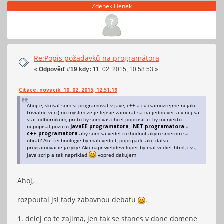
Zdenek Henek
Re:Popis požadavků na programátora
«
Odpověď #19 kdy:
11. 02. 2015, 10:58:53 »
Citace: novacik 10. 02. 2015, 12:51:19
Ahojte, skusal som si programovat v jave, c++ a c# (samozrejme nejake
trivialne veci) no myslim ze je lepsie zamerat sa na jednu vec a v nej sa
stat odbornikom, preto by som vas chcel poprosit ci by mi niekto
nepopisal poziciu
JavaEE programatora
,
.NET programatora
a
c++ programatora
aby som sa vedel rozhodnut akym smerom sa
ubrat? Ake technologie by mali vediet, popripade ake dalsie
programovacie jazyky? Ako napr webdeveloper by mal vediet html, css,
java scrip a tak napriklad
vopred dakujem
Ahoj,
rozpoutal jsi tady zabavnou debatu
.
1. delej co te zajima, jen tak se stanes v dane domene