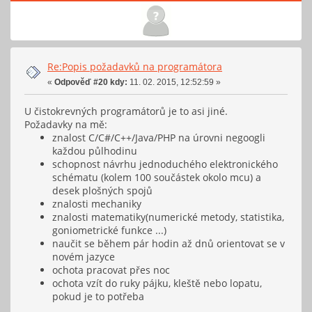
Re:Popis požadavků na programátora
«
Odpověď #20 kdy:
11. 02. 2015, 12:52:59 »
U čistokrevných programátorů je to asi jiné.
Požadavky na mě:
znalost C/C#/C++/Java/PHP na úrovni negoogli
každou půlhodinu
schopnost návrhu jednoduchého elektronického
schématu (kolem 100 součástek okolo mcu) a
desek plošných spojů
znalosti mechaniky
znalosti matematiky(numerické metody, statistika,
goniometrické funkce ...)
naučit se během pár hodin až dnů orientovat se v
novém jazyce
ochota pracovat přes noc
ochota vzít do ruky pájku, kleště nebo lopatu,
pokud je to potřeba