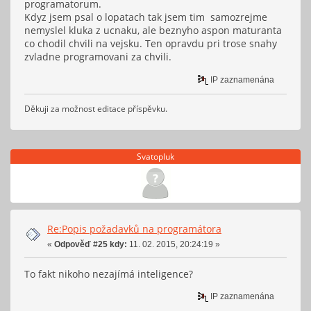
programatorum.
Kdyz jsem psal o lopatach tak jsem tim samozrejme
nemyslel kluka z ucnaku, ale beznyho aspon maturanta
co chodil chvili na vejsku. Ten opravdu pri trose snahy
zvladne programovani za chvili.
IP zaznamenána
Děkuji za možnost editace příspěvku.
Svatopluk
Re:Popis požadavků na programátora
«
Odpověď #25 kdy:
11. 02. 2015, 20:24:19 »
To fakt nikoho nezajímá inteligence?
IP zaznamenána