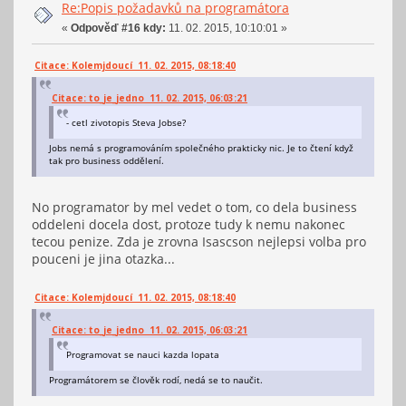
Re:Popis požadavků na programátora
«
Odpověď #16 kdy:
11. 02. 2015, 10:10:01 »
Citace: Kolemjdoucí 11. 02. 2015, 08:18:40
Citace: to_je_jedno 11. 02. 2015, 06:03:21
- cetl zivotopis Steva Jobse?
Jobs nemá s programováním společného prakticky nic. Je to čtení když
tak pro business oddělení.
No programator by mel vedet o tom, co dela business
oddeleni docela dost, protoze tudy k nemu nakonec
tecou penize. Zda je zrovna Isascson nejlepsi volba pro
pouceni je jina otazka...
Citace: Kolemjdoucí 11. 02. 2015, 08:18:40
Citace: to_je_jedno 11. 02. 2015, 06:03:21
Programovat se nauci kazda lopata
Programátorem se člověk rodí, nedá se to naučit.