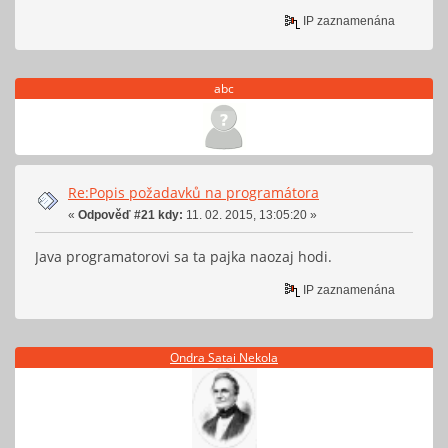
IP zaznamenána
abc
Re:Popis požadavků na programátora
«
Odpověď #21 kdy:
11. 02. 2015, 13:05:20 »
Java programatorovi sa ta pajka naozaj hodi.
IP zaznamenána
Ondra Satai Nekola