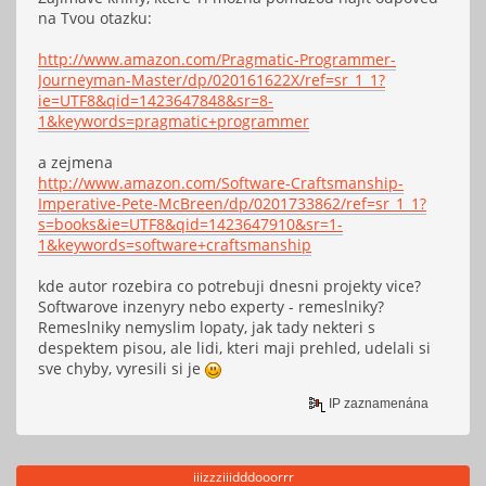
na Tvou otazku:
http://www.amazon.com/Pragmatic-Programmer-
Journeyman-Master/dp/020161622X/ref=sr_1_1?
ie=UTF8&qid=1423647848&sr=8-
1&keywords=pragmatic+programmer
a zejmena
http://www.amazon.com/Software-Craftsmanship-
Imperative-Pete-McBreen/dp/0201733862/ref=sr_1_1?
s=books&ie=UTF8&qid=1423647910&sr=1-
1&keywords=software+craftsmanship
kde autor rozebira co potrebuji dnesni projekty vice?
Softwarove inzenyry nebo experty - remeslniky?
Remeslniky nemyslim lopaty, jak tady nekteri s
despektem pisou, ale lidi, kteri maji prehled, udelali si
sve chyby, vyresili si je
IP zaznamenána
iiizzziiidddooorrr