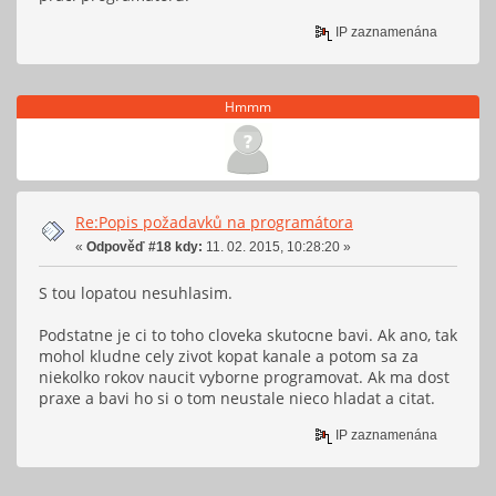
IP zaznamenána
Hmmm
Re:Popis požadavků na programátora
«
Odpověď #18 kdy:
11. 02. 2015, 10:28:20 »
S tou lopatou nesuhlasim.
Podstatne je ci to toho cloveka skutocne bavi. Ak ano, tak
mohol kludne cely zivot kopat kanale a potom sa za
niekolko rokov naucit vyborne programovat. Ak ma dost
praxe a bavi ho si o tom neustale nieco hladat a citat.
IP zaznamenána