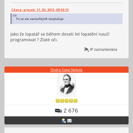
Citace: prezek 11. 02. 2015, 09:50:15
To se ale samozřejmě nevylučuje.
Jako že lopatář se během deseti let lopatění naučí
programovat ? Zlaté oči.
IP zaznamenána
Ondra Satai Nekola
2 676