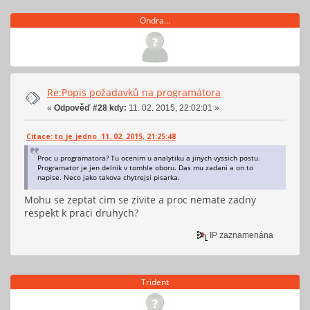
Ondra...
Re:Popis požadavků na programátora
«
Odpověď #28 kdy:
11. 02. 2015, 22:02:01 »
Citace: to_je_jedno 11. 02. 2015, 21:25:48
Proc u programatora? Tu ocenim u analytiku a jinych vyssich postu.
Programator je jen delnik v tomhle oboru. Das mu zadani a on to
napise. Neco jako takova chytrejsi pisarka.
Mohu se zeptat cim se zivite a proc nemate zadny
respekt k praci druhych?
IP zaznamenána
Trident