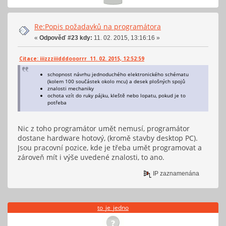
Re:Popis požadavků na programátora
«
Odpověď #23 kdy:
11. 02. 2015, 13:16:16 »
Citace: iiizzziiidddooorrr 11. 02. 2015, 12:52:59
schopnost návrhu jednoduchého elektronického schématu
(kolem 100 součástek okolo mcu) a desek plošných spojů
znalosti mechaniky
ochota vzít do ruky pájku, kleště nebo lopatu, pokud je to
potřeba
Nic z toho programátor umět nemusí, programátor
dostane hardware hotový, (kromě stavby desktop PC).
Jsou pracovní pozice, kde je třeba umět programovat a
zároveň mít i výše uvedené znalosti, to ano.
IP zaznamenána
to_je_jedno