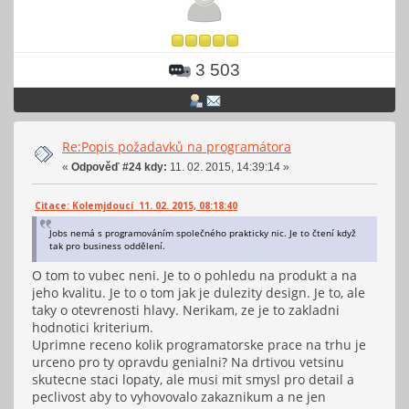
3 503
Re:Popis požadavků na programátora
«
Odpověď #24 kdy:
11. 02. 2015, 14:39:14 »
Citace: Kolemjdoucí 11. 02. 2015, 08:18:40
Jobs nemá s programováním společného prakticky nic. Je to čtení když
tak pro business oddělení.
O tom to vubec neni. Je to o pohledu na produkt a na
jeho kvalitu. Je to o tom jak je dulezity design. Je to, ale
taky o otevrenosti hlavy. Nerikam, ze je to zakladni
hodnotici kriterium.
Uprimne receno kolik programatorske prace na trhu je
urceno pro ty opravdu genialni? Na drtivou vetsinu
skutecne staci lopaty, ale musi mit smysl pro detail a
peclivost aby to vyhovovalo zakaznikum a ne jen