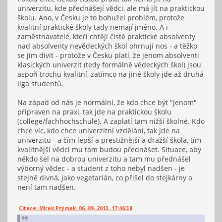
univerzitu, kde přednášejí vědci, ale má jít na praktickou
školu. Ano, v Česku je to bohužel problém, protože
kvalitní praktické školy tady nemají jméno. A i
zaměstnavatelé, kteří chtějí čistě praktické absolventy
nad absolventy nevědeckých škol ohrnují nos - a těžko
se jim divit - protože v Česku platí, že jenom absolventi
klasických univerzit (tedy formálně vědeckých škol) jsou
aspoň trochu kvalitní, zatímco na jiné školy jde až druhá
liga studentů.
Na západ od nás je normální, že kdo chce být "jenom"
připraven na praxi, tak jde na praktickou školu
(college/fachhochschule). A zaplatí tam nižší školné. Kdo
chce víc, kdo chce univerzitní vzdělání, tak jde na
univerzitu - a čím lepší a prestižnější a dražší škola, tím
kvalitnější vědci mu tam budou přednášet. Situace, aby
někdo šel na dobrou univerzitu a tam mu přednášel
výborný vědec - a student z toho nebyl nadšen - je
stejně divná, jako vegetarián, co přišel do stejkárny a
není tam nadšen.
Citace: Mirek Prýmek 06. 09. 2013, 17:46:38