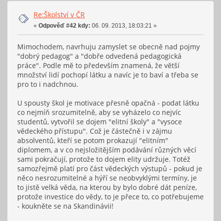
Re:Školství v ČR
«
Odpověď #42 kdy:
06. 09. 2013, 18:03:21 »
Mimochodem, navrhuju zamyslet se obecně nad pojmy
"dobrý pedagog" a "dobře odvedená pedagogická
práce". Podle mě to především znamená, že větší
množství lidí pochopí látku a navíc je to baví a třeba se
pro to i nadchnou.
U spousty škol je motivace přesně opačná - podat látku
co nejmíň srozumitelně, aby se vyházelo co nejvíc
studentů, vytvořil se dojem "elitní školy" a "vysoce
vědeckého přístupu". Což je částečně i v zájmu
absolventů, kteří se potom prokazují "elitním"
diplomem, a v co nejsložitějším podávání různých věcí
sami pokračují, protože to dojem elity udržuje. Totéž
samozřejmě platí pro část vědeckých výstupů - pokud je
něco nesrozumitelné a hýří se neobvyklými termíny, je
to jistě velká věda, na kterou by bylo dobré dát peníze,
protože investice do vědy, to je přece to, co potřebujeme
- koukněte se na Skandinávii!