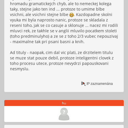
hromadu gramatickejch chyb, ale to nemeckej kolega
taky, stejne jako ten ind ... protoze to umime blbe
vsichni, ale vsichni stejne blbe
. Kazdopadne skolni
vyuka mi byla naprosto nanic, protoze se skladala z
reseni toho, jak se co casuje a sklonuje ... nacez mi rodili
mluvci rek, ze takhle se v anglii mluvilo pocatkem stoleti
(toho predminulyho) a ze se z toho 2/3 vubec nepouzivaj
- maximalne tak pri psani basni a knih.
Ad tituly - naopak, cim dal vic plati, ze drzitelem titulu
se muze stat pouze debil, protoze inteligentni clovek z
toho procesu utece, protoze nevydrzi papouskovani
nesmyslu.
IP zaznamenána
hu