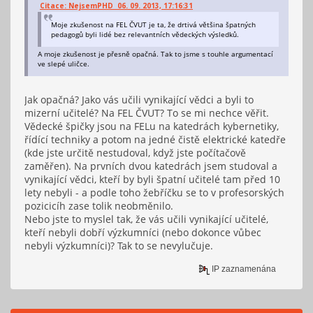
Citace: NejsemPHD 06. 09. 2013, 17:16:31
Moje zkušenost na FEL ČVUT je ta, že drtivá většina špatných
pedagogů byli lidé bez relevantních vědeckých výsledků.
A moje zkušenost je přesně opačná. Tak to jsme s touhle argumentací
ve slepé uličce.
Jak opačná? Jako vás učili vynikající vědci a byli to
mizerní učitelé? Na FEL ČVUT? To se mi nechce věřit.
Vědecké špičky jsou na FELu na katedrách kybernetiky,
řídící techniky a potom na jedné čistě elektrické katedře
(kde jste určitě nestudoval, když jste počítačově
zaměřen). Na prvních dvou katedrách jsem studoval a
vynikající vědci, kteří by byli špatní učitelé tam před 10
lety nebyli - a podle toho žebříčku se to v profesorských
pozicicíh zase tolik neobměnilo.
Nebo jste to myslel tak, že vás učili vynikající učitelé,
kteří nebyli dobří výzkumníci (nebo dokonce vůbec
nebyli výzkumníci)? Tak to se nevylučuje.
IP zaznamenána