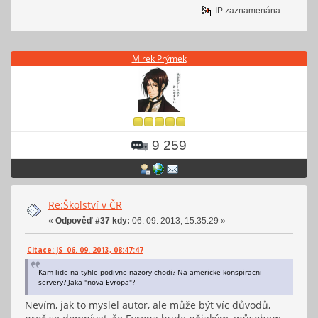
IP zaznamenána
Mirek Prýmek
9 259
Re:Školství v ČR
«
Odpověď #37 kdy:
06. 09. 2013, 15:35:29 »
Citace: JS 06. 09. 2013, 08:47:47
Kam lide na tyhle podivne nazory chodi? Na americke konspiracni
servery? Jaka "nova Evropa"?
Nevím, jak to myslel autor, ale může být víc důvodů,