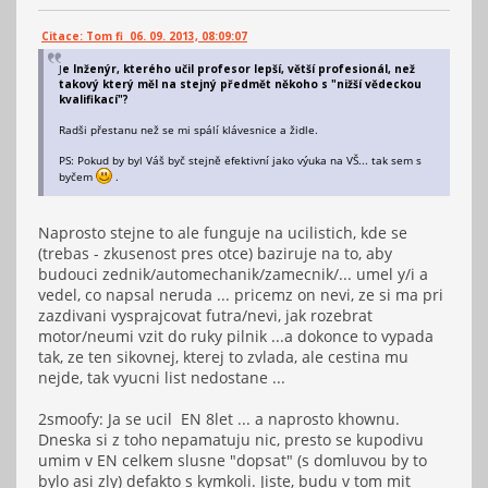
Citace: Tom fi 06. 09. 2013, 08:09:07
J
e Inženýr, kterého učil profesor lepší, větší profesionál, než
takový který měl na stejný předmět někoho s "nižší vědeckou
kvalifikací"?
Radši přestanu než se mi spálí klávesnice a židle.
PS: Pokud by byl Váš byč stejně efektivní jako výuka na VŠ... tak sem s
byčem
.
Naprosto stejne to ale funguje na ucilistich, kde se
(trebas - zkusenost pres otce) baziruje na to, aby
budouci zednik/automechanik/zamecnik/... umel y/i a
vedel, co napsal neruda ... pricemz on nevi, ze si ma pri
zazdivani vysprajcovat futra/nevi, jak rozebrat
motor/neumi vzit do ruky pilnik ...a dokonce to vypada
tak, ze ten sikovnej, kterej to zvlada, ale cestina mu
nejde, tak vyucni list nedostane ...
2smoofy: Ja se ucil EN 8let ... a naprosto khownu.
Dneska si z toho nepamatuju nic, presto se kupodivu
umim v EN celkem slusne "dopsat" (s domluvou by to
bylo asi zly) defakto s kymkoli. Jiste, budu v tom mit