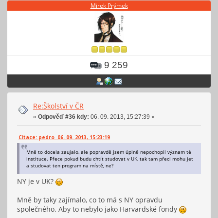
Mirek Prýmek
9 259
Re:Školství v ČR
«
Odpověď #36 kdy:
06. 09. 2013, 15:27:39 »
Citace: pedro 06. 09. 2013, 15:23:19
Mně to docela zaujalo, ale popravdě jsem úplně nepochopil význam té
instituce. Přece pokud budu chtít studovat v UK, tak tam přeci mohu jet
a studovat ten program na místě, ne?
NY je v UK?
Mně by taky zajímalo, co to má s NY opravdu
společného. Aby to nebylo jako Harvardské fondy