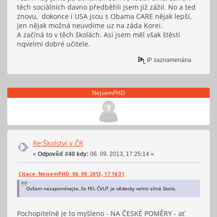
těch sociálních davno předběhli jsem již zážil. No a ted
znovu, dokonce i USA jsou s Obama CARE nějak lepší,
jen nějak možná neuvdime uz na záda Korei.
A začíná to v těch školách. Asi jsem měl však štěstí
nqvelmi dobré učitele.
IP zaznamenána
NejsemPHD
Re:Školství v ČR
«
Odpověď #40 kdy:
06. 09. 2013, 17:25:14 »
Citace: NejsemPHD 06. 09. 2013, 17:16:31
Ovšem nezapomínejte, že FEL ČVUT je vědecky velmi silná škola.
Pochopitelně je to myšleno - NA ČESKÉ POMĚRY - ať