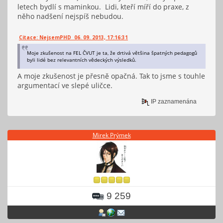
letech bydlí s maminkou. Lidi, kteří míří do praxe, z
něho nadšení nejspíš nebudou.
Citace: NejsemPHD 06. 09. 2013, 17:16:31
Moje zkušenost na FEL ČVUT je ta, že drtivá většina špatných pedagogů
byli lidé bez relevantních vědeckých výsledků.
A moje zkušenost je přesně opačná. Tak to jsme s touhle
argumentací ve slepé uličce.
IP zaznamenána
Mirek Prýmek
9 259