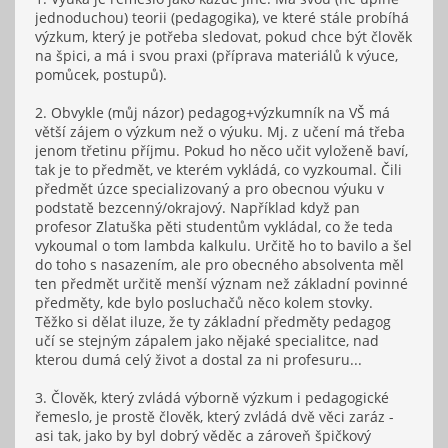
jednoduchou) teorii (pedagogika), ve které stále probíhá
výzkum, který je potřeba sledovat, pokud chce být člověk
na špici, a má i svou praxi (příprava materiálů k výuce,
pomůcek, postupů).
2. Obvykle (můj názor) pedagog+výzkumník na VŠ má
větší zájem o výzkum než o výuku. Mj. z učení má třeba
jenom třetinu příjmu. Pokud ho něco učit vyloženě baví,
tak je to předmět, ve kterém vykládá, co vyzkoumal. Čili
předmět úzce specializovaný a pro obecnou výuku v
podstatě bezcenný/okrajový. Například když pan
profesor Zlatuška pěti studentům vykládal, co že teda
vykoumal o tom lambda kalkulu. Určitě ho to bavilo a šel
do toho s nasazením, ale pro obecného absolventa měl
ten předmět určitě menší význam než základní povinné
předměty, kde bylo posluchačů něco kolem stovky.
Těžko si dělat iluze, že ty základní předměty pedagog
učí se stejným zápalem jako nějaké specialitce, nad
kterou dumá celý život a dostal za ni profesuru...
3. Člověk, který zvládá výborně výzkum i pedagogické
řemeslo, je prostě člověk, který zvládá dvě věci zaráz -
asi tak, jako by byl dobrý věděc a zároveň špičkový