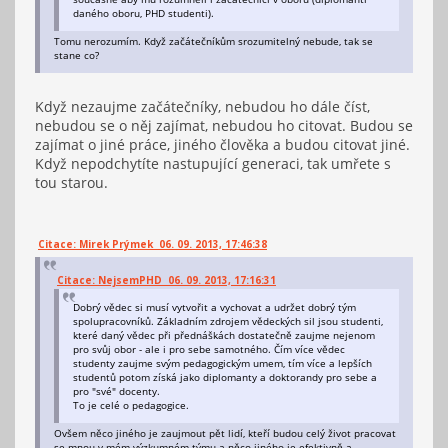
daného oboru, PHD studenti).
Tomu nerozumím. Když začátečníkům srozumitelný nebude, tak se
stane co?
Když nezaujme začátečníky, nebudou ho dále číst,
nebudou se o něj zajímat, nebudou ho citovat. Budou se
zajímat o jiné práce, jiného člověka a budou citovat jiné.
Když nepodchytíte nastupující generaci, tak umřete s
tou starou.
Citace: Mirek Prýmek 06. 09. 2013, 17:46:38
Citace: NejsemPHD 06. 09. 2013, 17:16:31
Dobrý vědec si musí vytvořit a vychovat a udržet dobrý tým
spolupracovníků. Základním zdrojem vědeckých sil jsou studenti,
které daný vědec při přednáškách dostatečně zaujme nejenom
pro svůj obor - ale i pro sebe samotného. Čím více vědec
studenty zaujme svým pedagogickým umem, tím více a lepších
studentů potom získá jako diplomanty a doktorandy pro sebe a
pro "své" docenty.
To je celé o pedagogice.
Ovšem něco jiného je zaujmout pět lidí, kteří budou celý život pracovat
se mnou v mém výzkumném týmu a něco jiného je efektivně a