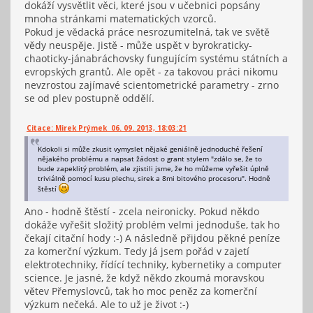
dokáží vysvětlit věci, které jsou v učebnici popsány
mnoha stránkami matematických vzorců.
Pokud je vědacká práce nesrozumitelná, tak ve světě
vědy neuspěje. Jistě - může uspět v byrokraticky-
chaoticky-jánabráchovsky fungujícím systému státních a
evropských grantů. Ale opět - za takovou práci nikomu
nevzrostou zajímavé scientometrické parametry - zrno
se od plev postupně oddělí.
Citace: Mirek Prýmek 06. 09. 2013, 18:03:21
Kdokoli si může zkusit vymyslet nějaké geniálně jednoduché řešení
nějakého problému a napsat žádost o grant stylem "zdálo se, že to
bude zapeklitý problém, ale zjistili jsme, že ho můžeme vyřešit úplně
triviálně pomocí kusu plechu, sirek a 8mi bitového procesoru". Hodně
štěstí
Ano - hodně štěstí - zcela neironicky. Pokud někdo
dokáže vyřešit složitý problém velmi jednoduše, tak ho
čekají citační hody :-) A následně přijdou pěkné peníze
za komerční výzkum. Tedy já jsem pořád v zajetí
elektrotechniky, řídící techniky, kybernetiky a computer
science. Je jasné, že když někdo zkoumá moravskou
větev Přemyslovců, tak ho moc peněz za komerční
výzkum nečeká. Ale to už je život :-)