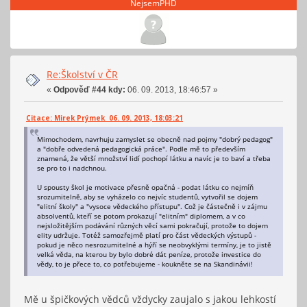
NejsemPHD
Re:Školství v ČR
«
Odpověď #44 kdy:
06. 09. 2013, 18:46:57 »
Citace: Mirek Prýmek 06. 09. 2013, 18:03:21
Mimochodem, navrhuju zamyslet se obecně nad pojmy "dobrý pedagog"
a "dobře odvedená pedagogická práce". Podle mě to především
znamená, že větší množství lidí pochopí látku a navíc je to baví a třeba
se pro to i nadchnou.
U spousty škol je motivace přesně opačná - podat látku co nejmíň
srozumitelně, aby se vyházelo co nejvíc studentů, vytvořil se dojem
"elitní školy" a "vysoce vědeckého přístupu". Což je částečně i v zájmu
absolventů, kteří se potom prokazují "elitním" diplomem, a v co
nejsložitějším podávání různých věcí sami pokračují, protože to dojem
elity udržuje. Totéž samozřejmě platí pro část vědeckých výstupů -
pokud je něco nesrozumitelné a hýří se neobvyklými termíny, je to jistě
velká věda, na kterou by bylo dobré dát peníze, protože investice do
vědy, to je přece to, co potřebujeme - koukněte se na Skandinávii!
Mě u špičkových vědců vždycky zaujalo s jakou lehkostí