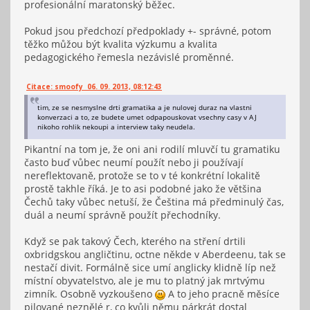
profesionální maratonský běžec.
Pokud jsou předchozí předpoklady +- správné, potom
těžko můžou být kvalita výzkumu a kvalita
pedagogického řemesla nezávislé proměnné.
Citace: smoofy 06. 09. 2013, 08:12:43
tim, ze se nesmyslne drti gramatika a je nulovej duraz na vlastni
konverzaci a to, ze budete umet odpapouskovat vsechny casy v AJ
nikoho rohlik nekoupi a interview taky neudela.
Pikantní na tom je, že oni ani rodilí mluvčí tu gramatiku
často buď vůbec neumí použít nebo ji používají
nereflektovaně, protože se to v té konkrétní lokalitě
prostě takhle říká. Je to asi podobné jako že většina
Čechů taky vůbec netuší, že Čeština má předminulý čas,
duál a neumí správně použít přechodníky.
Když se pak takový Čech, kterého na stření drtili
oxbridgskou angličtinu, octne někde v Aberdeenu, tak se
nestačí divit. Formálně sice umí anglicky klidně líp než
místní obyvatelstvo, ale je mu to platný jak mrtvýmu
zimník. Osobně vyzkoušeno
A to jeho pracně měsíce
pilované neznělé r, co kvůli němu párkrát dostal