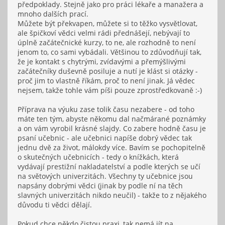
předpoklady. Stejně jako pro práci lékaře a manažera a
mnoho dalších prací.
Můžete být překvapen, můžete si to těžko vysvětlovat,
ale špičkoví vědci velmi rádi přednášejí, nebývají to
úplně začátečnické kurzy, to ne, ale rozhodně to není
jenom to, co sami vybádali. Většinou to zdůvodňují tak,
že je kontakt s chytrými, zvídavými a přemýšlivými
začátečníky duševně posiluje a nutí je klást si otázky -
proč jim to vlastně říkám, proč to není jinak. Já vědec
nejsem, takže tohle vám píši pouze zprostředkovaně :-)
Příprava na výuku zase tolik času nezabere - od toho
máte ten tým, abyste někomu dal načmárané poznámky
a on vám vyrobil krásné slajdy. Co zabere hodně času je
psaní učebnic - ale učebnici napíše dobrý vědec tak
jednu dvě za život, málokdy více. Bavím se pochopitelně
o skutečných učebnicích - tedy o knížkách, která
vydávají prestižní nakladatelství a podle kterých se učí
na světových univerzitách. Všechny ty učebnice jsou
napsány dobrými vědci (jinak by podle ní na těch
slavných univerzitách nikdo neučil) - takže to z nějakého
důvodu ti vědci dělají.
Pokud chce někdo čistou praxi, tak nemá jít na