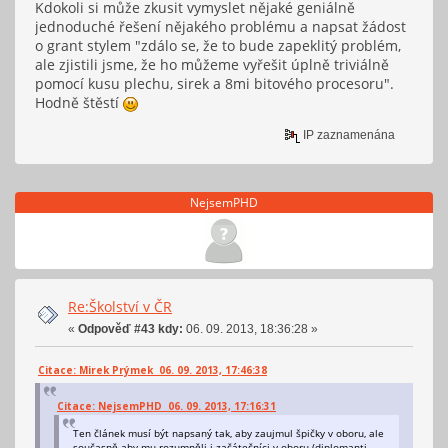
Kdokoli si může zkusit vymyslet nějaké geniálně
jednoduché řešení nějakého problému a napsat žádost
o grant stylem "zdálo se, že to bude zapeklitý problém,
ale zjistili jsme, že ho můžeme vyřešit úplně triviálně
pomocí kusu plechu, sirek a 8mi bitového procesoru".
Hodně štěstí
IP zaznamenána
NejsemPHD
Re:Školství v ČR
«
Odpověď #43 kdy:
06. 09. 2013, 18:36:28 »
Citace: Mirek Prýmek 06. 09. 2013, 17:46:38
Citace: NejsemPHD 06. 09. 2013, 17:16:31
Ten článek musí být napsaný tak, aby zaujmul špičky v oboru, ale
současně aby mu rozumněli i začátečníci v oboru (diplomanti