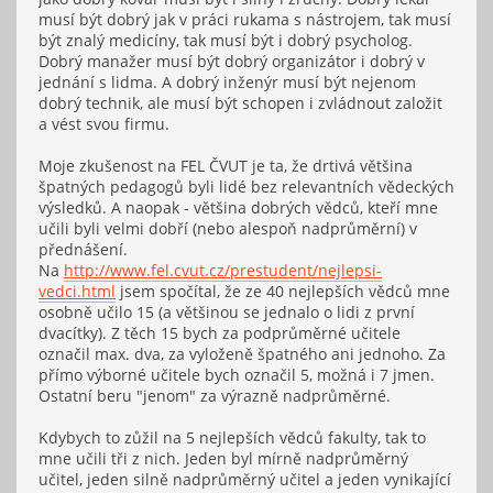
musí být dobrý jak v práci rukama s nástrojem, tak musí
být znalý medicíny, tak musí být i dobrý psycholog.
Dobrý manažer musí být dobrý organizátor i dobrý v
jednání s lidma. A dobrý inženýr musí být nejenom
dobrý technik, ale musí být schopen i zvládnout založit
a vést svou firmu.
Moje zkušenost na FEL ČVUT je ta, že drtivá většina
špatných pedagogů byli lidé bez relevantních vědeckých
výsledků. A naopak - většina dobrých vědců, kteří mne
učili byli velmi dobří (nebo alespoň nadprůměrní) v
přednášení.
Na
http://www.fel.cvut.cz/prestudent/nejlepsi-
vedci.html
jsem spočítal, že ze 40 nejlepších vědců mne
osobně učilo 15 (a většinou se jednalo o lidi z první
dvacítky). Z těch 15 bych za podprůměrné učitele
označil max. dva, za vyloženě špatného ani jednoho. Za
přímo výborné učitele bych označil 5, možná i 7 jmen.
Ostatní beru "jenom" za výrazně nadprůměrné.
Kdybych to zůžil na 5 nejlepších vědců fakulty, tak to
mne učili tři z nich. Jeden byl mírně nadprůměrný
učitel, jeden silně nadprůměrný učitel a jeden vynikající