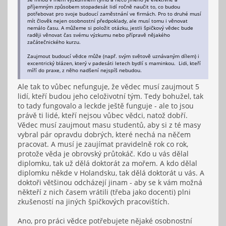
příjemným způsobem stopadesát lidí ročně naučit to, co budou
potřebovat pro svoje budoucí zaměstnání ve firmách. Pro to druhé musí
mít člověk nejen osobnostní předpoklady, ale musí tomu i věnovat
nemálo času. A můžeme si položit otázku, jestli špičkový vědec bude
raději věnovat čas svému výzkumu nebo přípravě nějakého
začátečnického kurzu.
Zaujmout budoucí vědce může (např. svým světově uznávaným dílem) i
excentrický blázen, který v padesáti letech bydlí s maminkou. Lidi, kteří
míří do praxe, z něho nadšení nejspíš nebudou.
Ale tak to vůbec nefunguje, že vědec musí zaujmout 5
lidí, kteří budou jeho celoživotní tým. Tedy bohužel, tak
to tady fungovalo a leckde ještě funguje - ale to jsou
právě ti lidé, kteří nejsou vůbec vědci, natož dobří.
Vědec musí zaujmout masu studentů, aby si z té masy
vybral pár opravdu dobrých, které nechá na něčem
pracovat. A musí je zaujímat pravidelně rok co rok,
protože věda je obrovský průtokáč. Kdo u vás dělal
diplomku, tak už dělá doktorát za mořem. A kdo dělal
diplomku někde v Holandsku, tak dělá doktorát u vás. A
doktoři většinou odcházejí jinam - aby se k vám možná
někteří z nich časem vrátili (třeba jako docenti) plni
zkušeností na jiných špičkových pracovištích.
Ano, pro práci vědce potřebujete nějaké osobnostní