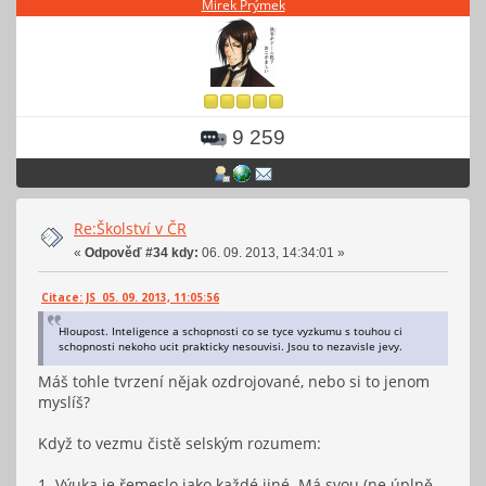
Mirek Prýmek
9 259
Re:Školství v ČR
«
Odpověď #34 kdy:
06. 09. 2013, 14:34:01 »
Citace: JS 05. 09. 2013, 11:05:56
Hloupost. Inteligence a schopnosti co se tyce vyzkumu s touhou ci
schopnosti nekoho ucit prakticky nesouvisi. Jsou to nezavisle jevy.
Máš tohle tvrzení nějak ozdrojované, nebo si to jenom
myslíš?
Když to vezmu čistě selským rozumem:
1. Výuka je řemeslo jako každé jiné. Má svou (ne úplně