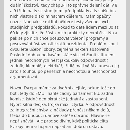
duální školství, tedy chápu-li to správně dělení děti v 8
a 9 tříde na ty se studijními předpoklady a ty spíše bez
nich vlastně diskriminačním dělením. Mám opačný
názor. Naopak se mi líbi některe testy všeobecných
studijních předpokladů. Pokud to date lidem mezi 30 az
60 lety zjistíte, že část z nich prakticky neomi číst. No a
pak se po nich chce posuzovat volební programy a
posuzování ústavnosti kroků prezidenta. Problém jsou i
dvou lete učební obory, zejména někteří absolventi.
Poslední dobou potkávám stále více občanů s titulem
jednak neochotnych nést jakoukoliv odpovědnost (
zedník, klempíř, elektrikář, řidič mají větší a unesou ji )
zato s touhou po penězích a neochotou a neschopností
argumentovat.
Novou Evropu máme za dveřmi a ejhle, pokud teče do
bot , tedy do EMU, náhle žádný parlament EU, žádna
komise, žádné demokratické jednání a zastoupení.
Nýbrž silna dvojka, trojka max . čtyřka. A odpovědnost
za integrační chyby a náklady přenést někam dolů,
třeba do budoucí daňové zátěže občanů. Hlavně se
nepřiznávát. Ale proc se divím, když politicka elita
Evropy není schopna napsat ani dobrou ústavu,