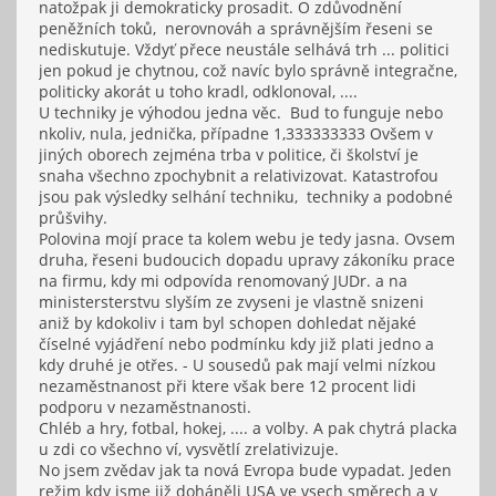
natožpak ji demokraticky prosadit. O zdůvodnění
peněžních toků, nerovnováh a správnějším řeseni se
nediskutuje. Vždyť přece neustále selhává trh ... politici
jen pokud je chytnou, což navíc bylo správně integračne,
politicky akorát u toho kradl, odklonoval, ....
U techniky je výhodou jedna věc. Bud to funguje nebo
nkoliv, nula, jednička, případne 1,333333333 Ovšem v
jiných oborech zejména trba v politice, či školství je
snaha všechno zpochybnit a relativizovat. Katastrofou
jsou pak výsledky selhání techniku, techniky a podobné
průšvihy.
Polovina mojí prace ta kolem webu je tedy jasna. Ovsem
druha, řeseni budoucich dopadu upravy zákoníku prace
na firmu, kdy mi odpovída renomovaný JUDr. a na
ministersterstvu slyším ze zvyseni je vlastně snizeni
aniž by kdokoliv i tam byl schopen dohledat nějaké
číselné vyjádření nebo podmínku kdy již plati jedno a
kdy druhé je otřes. - U sousedů pak mají velmi nízkou
nezaměstnanost při ktere však bere 12 procent lidi
podporu v nezaměstnanosti.
Chléb a hry, fotbal, hokej, .... a volby. A pak chytrá placka
u zdi co všechno ví, vysvětlí zrelativizuje.
No jsem zvědav jak ta nová Evropa bude vypadat. Jeden
režim kdy jsme již doháněli USA ve vsech směrech a v