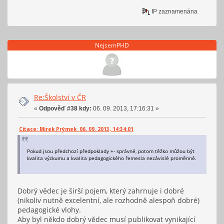
IP zaznamenána
NejsemPHD
Re:Školství v ČR
«
Odpověď #38 kdy:
06. 09. 2013, 17:16:31 »
Citace: Mirek Prýmek 06. 09. 2013, 14:34:01
Pokud jsou předchozí předpoklady +- správné, potom těžko můžou být
kvalita výzkumu a kvalita pedagogického řemesla nezávislé proměnné.
Dobrý vědec je širší pojem, který zahrnuje i dobré
(nikoliv nutně excelentní, ale rozhodně alespoň dobré)
pedagogické vlohy.
Aby byl někdo dobrý vědec musí publikovat vynikající