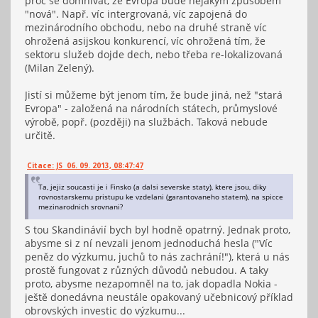
proč se domnívat, že Evropa bude nějakým způsobem
"nová". Např. víc intergrovaná, víc zapojená do
mezinárodního obchodu, nebo na druhé straně víc
ohrožená asijskou konkurencí, víc ohrožená tím, že
sektoru služeb dojde dech, nebo třeba re-lokalizovaná
(Milan Zelený).
Jistí si můžeme být jenom tím, že bude jiná, než "stará
Evropa" - založená na národních státech, průmyslové
výrobě, popř. (později) na službách. Taková nebude
určitě.
Citace: JS 06. 09. 2013, 08:47:47
Ta, jejiz soucasti je i Finsko (a dalsi severske staty), ktere jsou, diky
rovnostarskemu pristupu ke vzdelani (garantovaneho statem), na spicce
mezinarodnich srovnani?
S tou Skandinávií bych byl hodně opatrný. Jednak proto,
abysme si z ní nevzali jenom jednoduchá hesla ("Víc
peněz do výzkumu, juchů to nás zachrání!"), která u nás
prostě fungovat z různých důvodů nebudou. A taky
proto, abysme nezapomněl na to, jak dopadla Nokia -
ještě donedávna neustále opakovaný učebnicový příklad
obrovských investic do výzkumu...