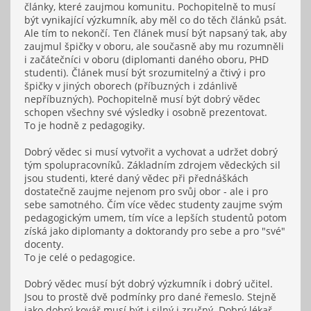
články, které zaujmou komunitu. Pochopitelně to musí
být vynikající výzkumník, aby měl co do těch článků psát.
Ale tím to nekončí. Ten článek musí být napsaný tak, aby
zaujmul špičky v oboru, ale současně aby mu rozumněli
i začátečníci v oboru (diplomanti daného oboru, PHD
studenti). Článek musí být srozumitelný a čtivý i pro
špičky v jiných oborech (příbuzných i zdánlivě
nepříbuzných). Pochopitelně musí být dobrý vědec
schopen všechny své výsledky i osobně prezentovat.
To je hodně z pedagogiky.
Dobrý vědec si musí vytvořit a vychovat a udržet dobrý
tým spolupracovníků. Základním zdrojem vědeckých sil
jsou studenti, které daný vědec při přednáškách
dostatečně zaujme nejenom pro svůj obor - ale i pro
sebe samotného. Čím více vědec studenty zaujme svým
pedagogickým umem, tím více a lepších studentů potom
získá jako diplomanty a doktorandy pro sebe a pro "své"
docenty.
To je celé o pedagogice.
Dobrý vědec musí být dobrý výzkumník i dobrý učitel.
Jsou to prostě dvě podmínky pro dané řemeslo. Stejně
jako dobrý kovář musí být i silný i zručný. Dobrý lékař