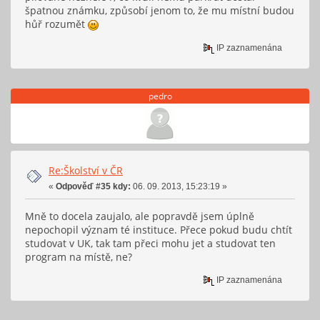
špatnou známku, způsobí jenom to, že mu místní budou
hůř rozumět
IP zaznamenána
pedro
Re:Školství v ČR
«
Odpověď #35 kdy:
06. 09. 2013, 15:23:19 »
Mně to docela zaujalo, ale popravdě jsem úplně
nepochopil význam té instituce. Přece pokud budu chtít
studovat v UK, tak tam přeci mohu jet a studovat ten
program na místě, ne?
IP zaznamenána