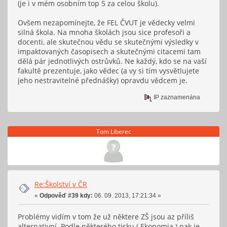
(je i v mém osobním top 5 za celou školu).
Ovšem nezapomínejte, že FEL ČVUT je vědecky velmi
silná škola. Na mnoha školách jsou sice profesoři a
docenti, ale skutečnou vědu se skutečnými výsledky v
impaktovaných časopisech a skutečnými citacemi tam
dělá pár jednotlivých ostrůvků. Ne každý, kdo se na vaší
fakultě prezentuje, jako vědec (a vy si tím vysvětlujete
jeho nestravitelné přednášky) opravdu vědcem je.
IP zaznamenána
Tom Liberec
Re:Školství v ČR
«
Odpověď #39 kdy:
06. 09. 2013, 17:21:34 »
Problémy vidím v tom že už některe ZŠ jsou az příliš
alternativní. Podle některého tisku ( Ekonomia ) pak je