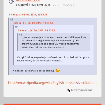
«
Odpověď #33 kdy:
06. 09. 2013, 12:20:30 »
Citace: JS 06. 09. 2013, 10:59:38
Citace: hu 06. 09. 2013, 10:03:50
Citace: j 06. 09. 2013, 09:12:30
...jak se co casuje a sklonuje ... nacez mi rodili mluvci rek,
ze takhle se v anglii mluvilo pocatkem stoleti (toho
predminulyho) a ze se z toho 2/3 vubec nepouzivaj -
maximalne tak pri psani basni a knih.
V angličtině se naposledy skloňovalo ve 12. století, takže bych si
dovolil tvrdit, že vás to nikdo ani neučil.
No pozor - zajmena se porad sklonuji.
http://en.wikipedia.org/wiki/English_possessive#Status_of_t
IP zaznamenána