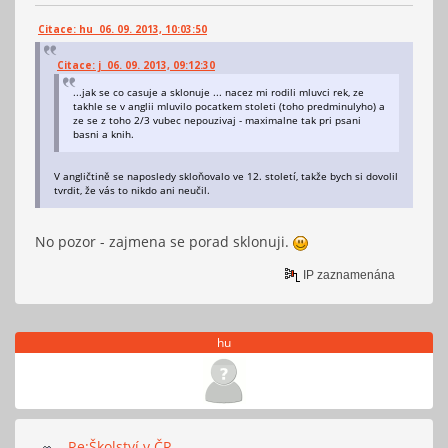
Citace: hu 06. 09. 2013, 10:03:50
Citace: j 06. 09. 2013, 09:12:30
...jak se co casuje a sklonuje ... nacez mi rodili mluvci rek, ze
takhle se v anglii mluvilo pocatkem stoleti (toho predminulyho) a
ze se z toho 2/3 vubec nepouzivaj - maximalne tak pri psani
basni a knih.
V angličtině se naposledy skloňovalo ve 12. století, takže bych si dovolil
tvrdit, že vás to nikdo ani neučil.
No pozor - zajmena se porad sklonuji.
IP zaznamenána
hu
Re:Školství v ČR