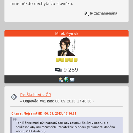
mne někdo nechytá za slovíčko.
IP zaznamenána
Mirek Prýmek
9 259
Re:Školství v ČR
«
Odpověď #41 kdy:
06. 09. 2013, 17:46:38 »
Citace: NejsemPHD 06. 09. 2013, 17:16:31
Ten článek musí být napsaný tak, aby zaujmul špičky v oboru, ale
současně aby mu rozumněli i začátečníci v oboru (diplomanti daného
oboru, PHD studenti).