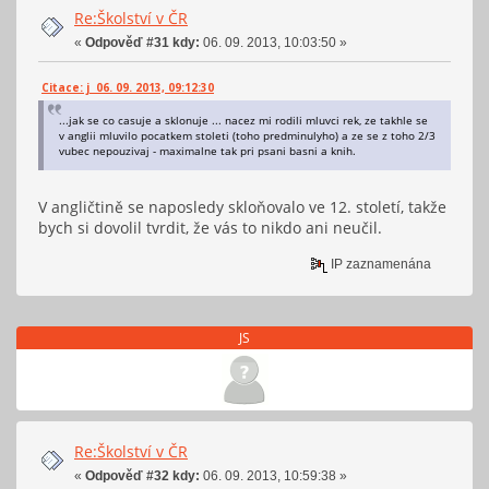
Re:Školství v ČR
«
Odpověď #31 kdy:
06. 09. 2013, 10:03:50 »
Citace: j 06. 09. 2013, 09:12:30
...jak se co casuje a sklonuje ... nacez mi rodili mluvci rek, ze takhle se
v anglii mluvilo pocatkem stoleti (toho predminulyho) a ze se z toho 2/3
vubec nepouzivaj - maximalne tak pri psani basni a knih.
V angličtině se naposledy skloňovalo ve 12. století, takže
bych si dovolil tvrdit, že vás to nikdo ani neučil.
IP zaznamenána
JS
Re:Školství v ČR
«
Odpověď #32 kdy:
06. 09. 2013, 10:59:38 »