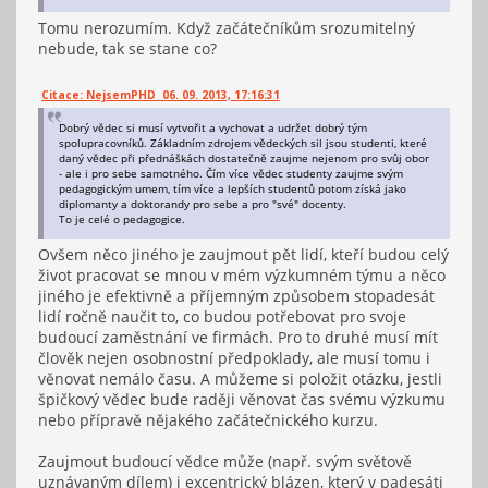
Tomu nerozumím. Když začátečníkům srozumitelný
nebude, tak se stane co?
Citace: NejsemPHD 06. 09. 2013, 17:16:31
Dobrý vědec si musí vytvořit a vychovat a udržet dobrý tým
spolupracovníků. Základním zdrojem vědeckých sil jsou studenti, které
daný vědec při přednáškách dostatečně zaujme nejenom pro svůj obor
- ale i pro sebe samotného. Čím více vědec studenty zaujme svým
pedagogickým umem, tím více a lepších studentů potom získá jako
diplomanty a doktorandy pro sebe a pro "své" docenty.
To je celé o pedagogice.
Ovšem něco jiného je zaujmout pět lidí, kteří budou celý
život pracovat se mnou v mém výzkumném týmu a něco
jiného je efektivně a příjemným způsobem stopadesát
lidí ročně naučit to, co budou potřebovat pro svoje
budoucí zaměstnání ve firmách. Pro to druhé musí mít
člověk nejen osobnostní předpoklady, ale musí tomu i
věnovat nemálo času. A můžeme si položit otázku, jestli
špičkový vědec bude raději věnovat čas svému výzkumu
nebo přípravě nějakého začátečnického kurzu.
Zaujmout budoucí vědce může (např. svým světově
uznávaným dílem) i excentrický blázen, který v padesáti