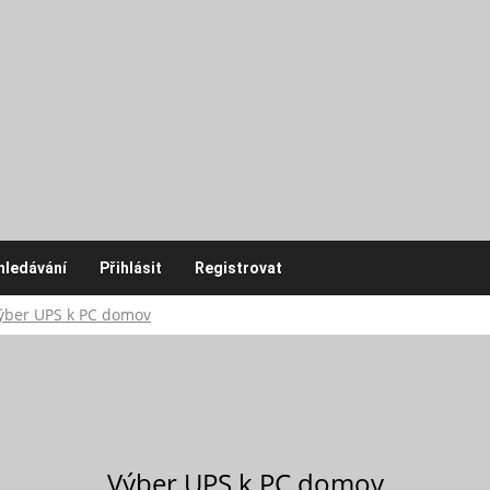
hledávání
Přihlásit
Registrovat
ýber UPS k PC domov
Výber UPS k PC domov