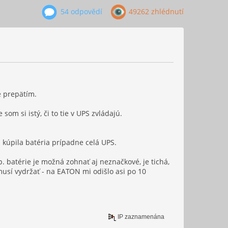
54 odpovědí
49262 zhlédnutí
e prepätím.
om si istý, či to tie v UPS zvládajú.
a kúpila batéria prípadne celá UPS.
 batérie je možná zohnať aj neznačkové, je tichá,
musí vydržať - na EATON mi odišlo asi po 10
IP zaznamenána