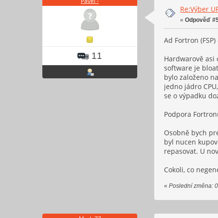
Pavel -
Re:Výber U
«
Odpověď #5
Ad Fortron (FSP)
11
Hardwarově asi o
software je bloa
bylo založeno na
jedno jádro CPU,
se o výpadku do
Podpora Fortronu
Osobně bych pref
byl nucen kupova
repasovat. U no
Cokoli, co negen
«
Poslední změna: 01