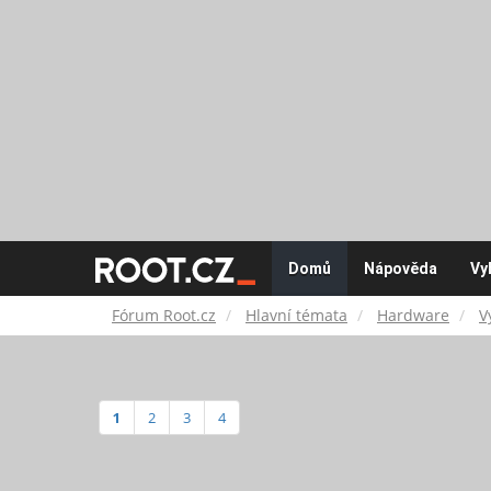
Fórum
Domů
Nápověda
Vy
Root.cz
Fórum Root.cz
Hlavní témata
Hardware
V
1
2
3
4