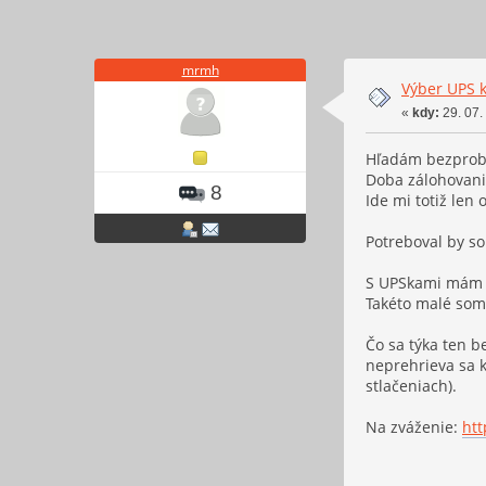
mrmh
Výber UPS 
«
kdy:
29. 07.
Hľadám bezprobl
Doba zálohovania
8
Ide mi totiž len
Potreboval by som
S UPSkami mám sv
Takéto malé som 
Čo sa týka ten b
neprehrieva sa k
stlačeniach).
Na zváženie:
htt