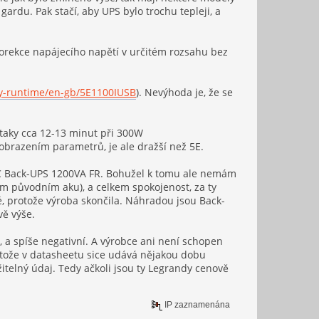
rdu. Pak stačí, aby UPS bylo trochu tepleji, a
 korekce napájecího napětí v určitém rozsahu bez
ry-runtime/en-gb/5E1100IUSB
). Nevýhoda je, že se
i taky cca 12-13 minut při 300W
zobrazením parametrů, je ale dražší než 5E.
APC Back-UPS 1200VA FR. Bohužel k tomu ale nemám
m původním aku), a celkem spokojenost, za ty
é, protože výroba skončila. Náhradou jsou Back-
vě výše.
 a spíše negativní. A výrobce ani není schopen
rotože v datasheetu sice udává nějakou dobu
žitelný údaj. Tedy ačkoli jsou ty Legrandy cenově
IP zaznamenána