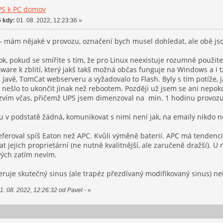
PS k PC domov
 kdy:
01. 08. 2022, 12:23:36 »
 - mám nějaké v provozu, označení bych musel dohledat, ale obě jsou
k, pokud se smíříte s tím, že pro Linux neexistuje rozumně použit
tware k zblití, který jakš takš možná občas funguje na Windows a i 
 Javě, TomCat webserveru a vyžadovalo to Flash. Byly s tím potíže, j
 nešlo to ukončit jinak než rebootem. Později už jsem se ani nepoko
zvím včas, přičemž UPS jsem dimenzoval na min. 1 hodinu provozu 
 v podstatě žádná, komunikovat s nimi není jak, na emaily nikdo 
eroval spíš Eaton než APC. Kvůli výměně baterií. APC má tendenci i
t jejich proprietární (ne nutně kvalitnější, ale zaručeně dražší). U
vých zatím nevím.
eruje skutečný sinus (ale trapéz přezdívaný modifikovaný sinus) ne
. 08. 2022, 12:26:32 od Pavel -
»