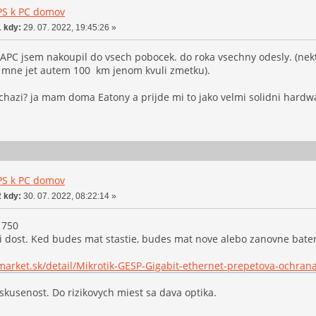
PS k PC domov
 kdy:
29. 07. 2022, 19:45:26 »
o APC jsem nakoupil do vsech pobocek. do roka vsechny odesly. (nekt
 mne jet autem 100 km jenom kvuli zmetku).
dchazi? ja mam doma Eatony a prijde mi to jako velmi solidni hardw
PS k PC domov
 kdy:
30. 07. 2022, 08:22:14 »
 750
i dost. Ked budes mat stastie, budes mat nove alebo zanovne bater
market.sk/detail/Mikrotik-GESP-Gigabit-ethernet-prepetova-ochran
usenost. Do rizikovych miest sa dava optika.