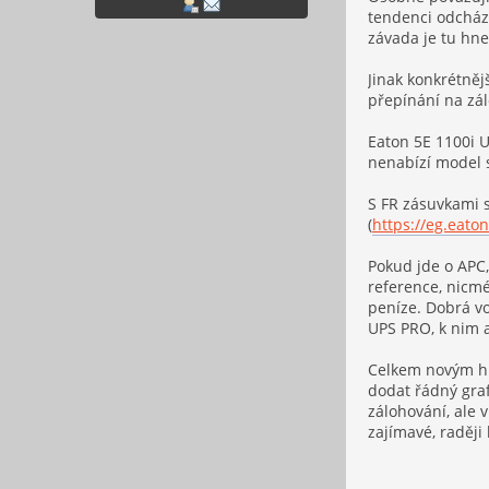
tendenci odcháze
závada je tu hne
Jinak konkrétněj
přepínání na zál
Eaton 5E 1100i U
nenabízí model s
S FR zásuvkami s
(
https://eg.eat
Pokud jde o APC
reference, nicm
peníze. Dobrá vo
UPS PRO, k nim a
Celkem novým hrá
dodat řádný graf
zálohování, ale 
zajímavé, raději 