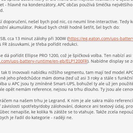
t - hlavně na kondenzátory, APC občas používá šméčka největšího ga
d.
ší doporučení, nešel bych pod nic, co neumí line-interactive. Tedy
ožní akumulátor. Pokud bych chtěl hodně šetřit, šel bych do:
SB, cca 13 minut zálohy při 300W (
https://eg.eaton.com/ups-batte
 FR zásuvkami, je třeba pořídit redukci.
e dá pořídit Ellipse PRO 1200, což je špičková volba. Ten nabízí as
on.com/ups-battery-runtime/en-gb/ELP1200FR
). Nabídne display se 
, tak ti inovovali nabídku nižšího segmentu, tam mají teď model 
éně jeho předchůdce mám doma (teď už asi 3 roky a stále s funkční
lba u APC jsou ty zmíněné Smart-UPS, bohužel ty ale už jen použit
le opět nemám reference, nejsou na trhu dlouho. Ty jsou ale ceno
čem na našem trhu je Legrand. K nim je ale sakra málo referencí,
 závislosti spotřeby/doby zálohování, dokonce ani textový údaj, p
vůbec nenapíše, ke kolika % zátěže se to vtahuje. Takže zcela nepou
bych je řadil do kategorie - raději ne.