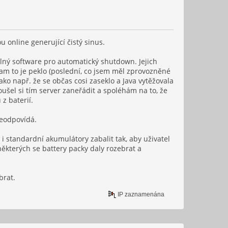
 online generující čistý sinus.
elný software pro automatický shutdown. Jejich
tam to je peklo (poslední, co jsem měl zprovozněné
ako např. že se občas cosi zaseklo a Java vytěžovala
ušel si tím server zaneřádit a spoléhám na to, že
z baterií.
neodpovídá.
 standardní akumulátory zabalit tak, aby uživatel
 některých se battery packy daly rozebrat a
brat.
IP zaznamenána