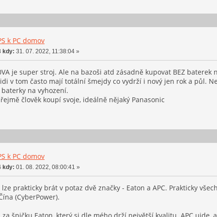
PS k PC domov
 kdy:
31. 07. 2022, 11:38:04 »
VA je super stroj. Ale na bazoši atd zásadně kupovat BEZ baterek n
Lidi v tom často mají totální šmejdy co vydrží i nový jen rok a půl. 
 baterky na vyhození.
řejmě člověk koupí svoje, ideálně nějaký Panasonic
PS k PC domov
 kdy:
01. 08. 2022, 08:00:41 »
 lze prakticky brát v potaz dvě značky - Eaton a APC. Prakticky vše
 Čína (CyberPower).
za špičku Eaton, který si dle mého drží největší kvalitu. APC ujde, 