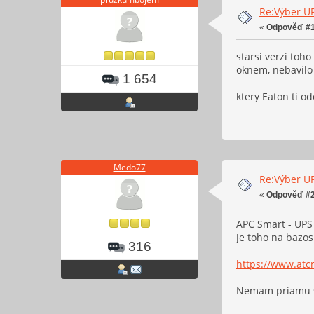
Re:Výber U
«
Odpověď #1
starsi verzi toh
oknem, nebavilo
1 654
ktery Eaton ti o
Medo77
Re:Výber U
«
Odpověď #2
APC Smart - UPS
Je toho na bazos
316
https://www.atc
Nemam priamu sk