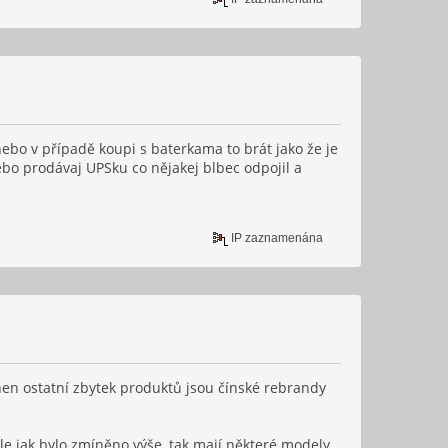
ebo v případě koupi s baterkama to brát jako že je
Nebo prodávaj UPSku co nějakej blbec odpojil a
IP zaznamenána
chen ostatní zbytek produktů jsou čínské rebrandy
ale jak bylo zmíněno výše, tak mají některé modely