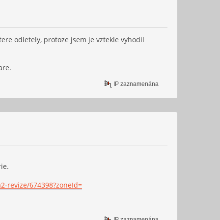
ere odletely, protoze jsem je vztekle vyhodil
are.
IP zaznamenána
ie.
a2-revize/674398?zoneId=
IP zaznamenána