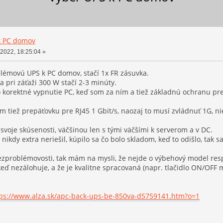
k PC domov
 2022, 18:25:04 »
émovú UPS k PC domov, stačí 1x FR zásuvka.
 pri záťaži 300 W stačí 2-3 minúty.
 o korektné vypnutie PC, keď som za ním a tiež základnú ochranu pr
 tiež prepäťovku pre RJ45 1 Gbit/s, naozaj to musí zvládnuť 1G, nie s
oje skúsenosti, väčšinou len s tými väčšími k serverom a v DC.
nikdy extra neriešil, kúpilo sa čo bolo skladom, keď to odišlo, tak s
ezproblémovosti, tak mám na mysli, že nejde o výbehový model resp.
eď nezálohuje, a že je kvalitne spracovaná (napr. tlačidlo ON/OFF 
ps://www.alza.sk/apc-back-ups-be-850va-d5759141.htm?o=1