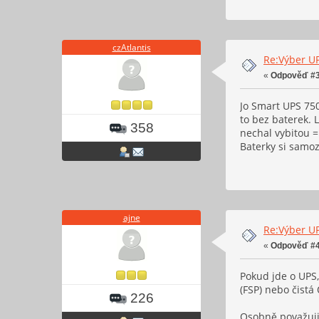
czAtlantis
Re:Výber U
«
Odpověď #3
Jo Smart UPS 750
to bez baterek. 
358
nechal vybitou =
Baterky si samoz
ajne
Re:Výber U
«
Odpověď #4
Pokud jde o UPS,
(FSP) nebo čistá
226
Osobně považuji 