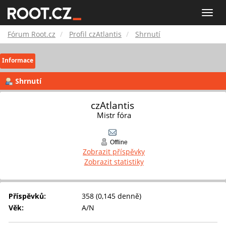
Fórum
Toggle
naviga
Root.cz
Fórum Root.cz
Profil czAtlantis
Shrnutí
Informace
Shrnutí
czAtlantis 
Mistr fóra
Offline
Zobrazit příspěvky
Zobrazit statistiky
Příspěvků:
358 (0,145 denně)
Věk:
A/N