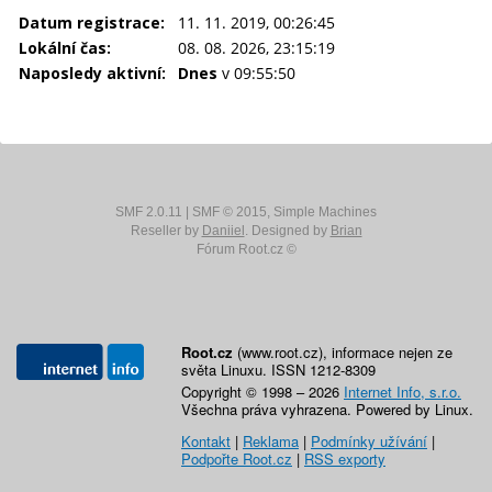
Datum registrace:
11. 11. 2019, 00:26:45
Lokální čas:
08. 08. 2026, 23:15:19
Naposledy aktivní:
Dnes
v 09:55:50
SMF 2.0.11
|
SMF © 2015
,
Simple Machines
Reseller by
Daniiel
. Designed by
Brian
Fórum Root.cz ©
Root.cz
(www.root.cz), informace nejen ze
světa Linuxu. ISSN 1212-8309
Copyright © 1998 – 2026
Internet Info, s.r.o.
Všechna práva vyhrazena. Powered by Linux.
Kontakt
|
Reklama
|
Podmínky užívání
|
Podpořte Root.cz
|
RSS exporty