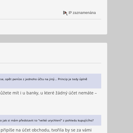
IP zaznamenána
se, opět peníze z jednoho účtu na jiný... Princip je tedy úplně
můžete mít i u banky, u které žádný účet nemáte –
 jak si mám představit to "velké urychlení" z pohledu kupujícího?
připíše na účet obchodu, tvořila by se za vámi