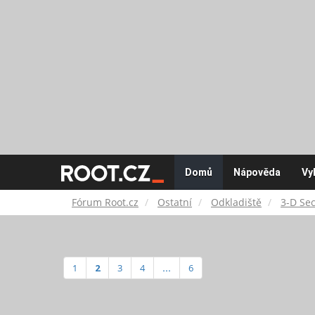
Fórum
Domů
Nápověda
Vy
Root.cz
Fórum Root.cz
Ostatní
Odkladiště
3-D Sec
1
2
3
4
...
6