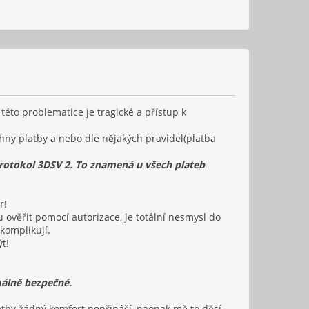
k této problematice je tragické a přístup k
chny platby a nebo dle nějakých pravidel(platba
rotokol 3DSV 2. To znamená u všech plateb
r!
ověřit pomocí autorizace, je totální nesmysl do
 komplikují.
t!
málně bezpečné.
latby žádný komfort nepřináší, naopak mě to děsí,