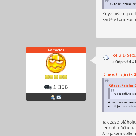
Tak to je logicke 
Když píše o jaké
kartě v tom kome
Karmelos
Re:3-D Secu
«
Odpověď #1
Citace: Filip Jirsák 2
Citace: Pajaha 24
1 356
No jasně, to j
A mezitím se ukázal
rozdíl je v technic
Tak zase blábolí
jednoho účtu na j
A o jakém velkém