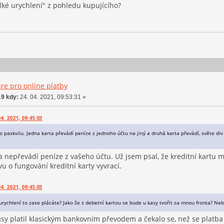
elké urychlení" z pohledu kupujícího?
re pro online platby
9 kdy:
24. 04. 2021, 09:53:31 »
4. 2021, 09:45:03
o paskvilu. Jedna karta převádí peníze z jednoho účtu na jiný a druhá karta převádí, světe div 
ta nepřevádí peníze z vašeho účtu. Už jsem psal, že kreditní kartu 
vu o fungování kreditní karty vyvrací.
4. 2021, 09:45:03
rychlení to zase plácáte? Jako že s debetní kartou se bude u kasy tvořit za mnou fronta? Nebo
sy platil klasickým bankovním převodem a čekalo se, než se platba 