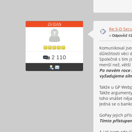
ZAJDAN
Re:3-D Secu
«
Odpověď #2
Komunikoval jse
důležitosti věci 
2 110
Společně s tím j
menší než, větší
Po novém roce s
vyžadujeme siln
Takže u GP Webpa
Takže argumenty 
toho vnášet něja
Jedná se o banko
GoPay jejich pří
Tímto přístupem
A jak jsem zde j