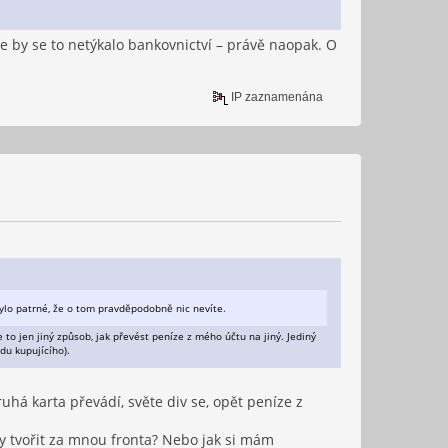
e by se to netýkalo bankovnictví – právě naopak. O
IP zaznamenána
ylo patrné, že o tom pravděpodobně nic nevíte.
je to jen jiný způsob, jak převést peníze z mého účtu na jiný. Jediný
du kupujícího).
ruhá karta převádí, světe div se, opět peníze z
sy tvořit za mnou fronta? Nebo jak si mám