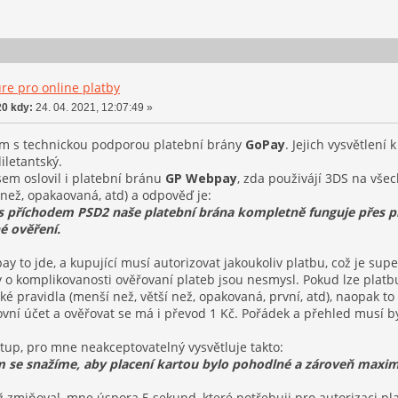
re pro online platby
0 kdy:
24. 04. 2021, 12:07:49 »
m s technickou podporou platební brány
GoPay
. Jejich vysvětlení 
diletantský.
sem oslovil i platební bránu
GP Webpay
, zda použivájí 3DS na vše
 než, opakaovaná, atd) a odpověď je:
 příchodem PSD2 naše platební brána kompletně funguje přes p
é ověření.
y to jde, a kupující musí autorizovat jakoukoliv platbu, což je supe
o komplikovanosti ověřovaní plateb jsou nesmysl. Pokud lze platbu 
ké pravidla (menší než, větší než, opakovaná, první, atd), naopak to
vní účet a ověřovat se má i převod 1 Kč. Pořádek a přehled musí bý
stup, pro mne neakceptovatelný vysvětluje takto:
 se snažíme, aby placení kartou bylo pohodlné a zároveň maxi
iž zmiňoval, mne úspora 5 sekund, které potřebuji pro autorizaci p