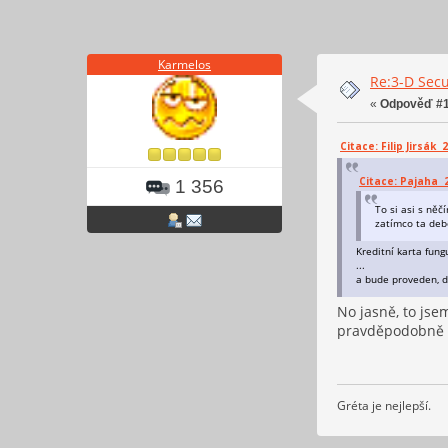
Karmelos
Re:3-D Secu
«
Odpověď #1
Citace: Filip Jirsák 2
Citace: Pajaha 23
1 356
To si asi s něč
zatímco ta deb
Kreditní karta fung
...
a bude proveden, d
No jasně, to jse
pravděpodobně n
Gréta je nejlepší.