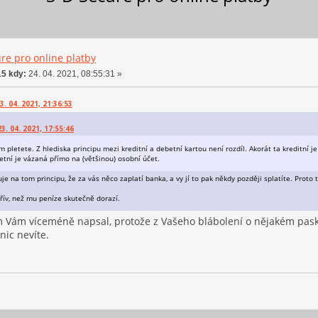
re pro online platby
5 kdy:
24. 04. 2021, 08:55:31 »
3. 04. 2021, 21:36:53
. 04. 2021, 17:55:46
ím pletete. Z hlediska principu mezi kreditní a debetní kartou není rozdíl. Akorát ta kreditn
etní je vázaná přímo na (většinou) osobní účet.
uje na tom principu, že za vás něco zaplatí banka, a vy jí to pak někdy později splatíte. Proto 
řív, než mu peníze skutečně dorazí.
m Vám víceméně napsal, protože z Vašeho blábolení o nějakém paskv
ic nevíte.