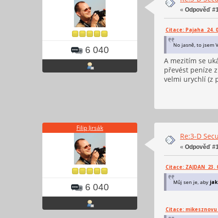
«
Odpověď #1
Citace: Pajaha 24. 0
No jasně, to jsem 
6 040
A mezitím se ukáz
převést peníze z
velmi urychlí (z
Filip Jirsák
Re:3-D Secu
«
Odpověď #1
Citace: ZAJDAN 23. 0
Můj sen je, aby
jak
6 040
Citace: mikesznovu 2