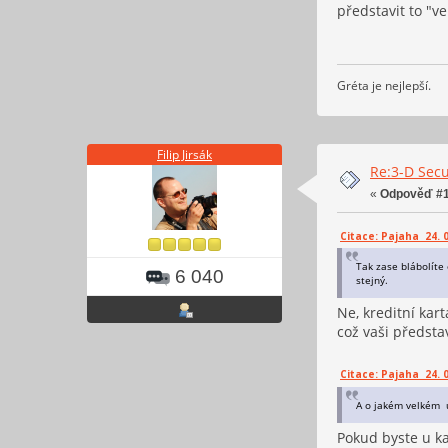
představit to "v
Gréta je nejlepší.
Filip Jirsák
Re:3-D Secu
«
Odpověď #1
Citace: Pajaha 24. 0
Tak zase blábolíte 
6 040
stejný.
Ne, kreditní kar
což vaši předsta
Citace: Pajaha 24. 0
A o jakém velkém u
Pokud byste u ka