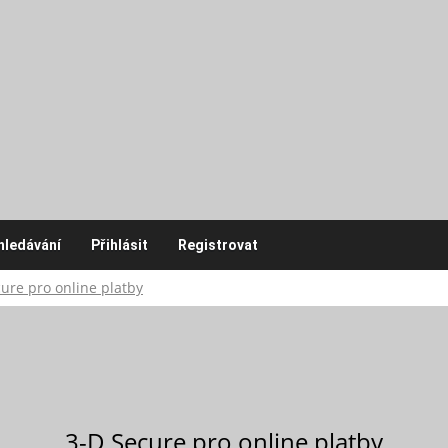
hledávání
Přihlásit
Registrovat
ure pro online platby
3-D Secure pro online platby