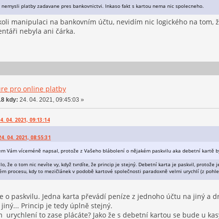
ze nemysli platby zadavane pres bankovnictvi. Inkaso fakt s kartou nema nic spolecneho.
koli manipulaci na bankovním účtu, nevidím nic logického na tom, ž
ntáři nebyla ani čárka.
re pro online platby
8 kdy:
24. 04. 2021, 09:45:03 »
4. 04. 2021, 09:13:14
. 04. 2021, 08:55:31
sem Vám víceméně napsal, protože z Vašeho blábolení o nějakém paskvilu aka debetní kartě b
o, že o tom nic nevíte vy, když tvrdíte, že princip je stejný. Debetní karta je paskvil, protože 
kém procesu, kdy to mezičlánek v podobě kartové společnosti paradoxně velmi urychlí (z pohle
te o paskvilu. Jedna karta převádí peníze z jednoho účtu na jiný a d
iný... Princip je tedy úplně stejný.
 urychlení to zase plácáte? Jako že s debetní kartou se bude u ka