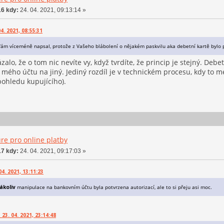
6 kdy:
24. 04. 2021, 09:13:14 »
4. 2021, 08:55:31
Vám víceméně napsal, protože z Vašeho blábolení o nějakém paskvilu aka debetní kartě bylo 
alo, že o tom nic nevíte vy, když tvrdíte, že princip je stejný. Debetn
 mého účtu na jiný. Jediný rozdíl je v technickém procesu, kdy to 
 pohledu kupujícího).
re pro online platby
7 kdy:
24. 04. 2021, 09:17:03 »
4. 2021, 13:11:23
ákoliv
manipulace na bankovním účtu byla potvrzena autorizací, ale to si přeju asi moc.
3. 04. 2021, 23:14:48