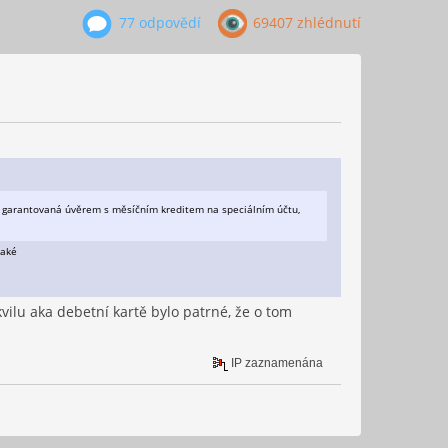
77 odpovědí
69407 zhlédnutí
í je garantovaná úvěrem s měsíčním kreditem na speciálním účtu,
také
ilu aka debetní kartě bylo patrné, že o tom
IP zaznamenána