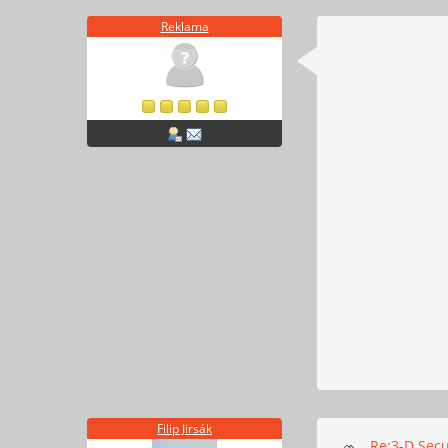
Reklama
Filip Jirsák
Re:3-D Secu