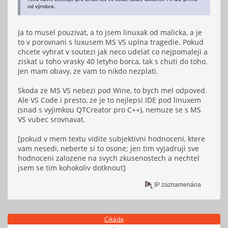
od výrobce.
Ja to musel pouzivat, a to jsem linuxak od malicka, a je
to v porovnani s luxusem MS VS uplna tragedie. Pokud
chcete vyhrat v soutezi jak neco udelat co nejpomaleji a
ziskat u toho vrasky 40 letyho borca, tak s chuti do toho.
Jen mam obavy, ze vam to nikdo nezplati.
Skoda ze MS VS nebezi pod Wine, to bych mel odpoved.
Ale VS Code i presto, ze je to nejlepsi IDE pod linuxem
(snad s vyjimkou QTCreator pro C++), nemuze se s MS
VS vubec srovnavat.
[pokud v mem textu vidite subjektivni hodnoceni, ktere
vam nesedi, neberte si to osone; jen tim vyjadruji sve
hodnoceni zalozene na svych zkusenostech a nechtel
jsem se tim kohokoliv dotknout]
IP zaznamenána
Cikáda