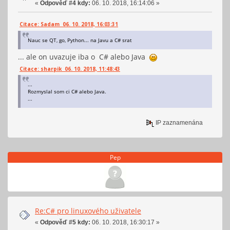
«
Odpověď #4 kdy:
06. 10. 2018, 16:14:06 »
Citace: Sadam 06. 10. 2018, 16:03:31
Nauc se QT, go, Python... na Javu a C# srat
... ale on uvazuje iba o C# alebo Java
Citace: sharpik 06. 10. 2018, 11:48:43
...
Rozmyslal som ci C# alebo Java.
...
IP zaznamenána
Pep
Re:C# pro linuxového uživatele
«
Odpověď #5 kdy:
06. 10. 2018, 16:30:17 »