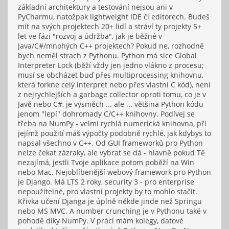
základní architektury a testování nejsou ani v
PyCharmu, natožpak lightweight IDE či editorech. Budeš
mít na svých projektech 20+ lidí a stráví ty projekty 5+
let ve fázi "rozvoj a údržba", jak je běžné v
Java/C#/mnohých C++ projektech? Pokud ne, rozhodně
bych neměl strach z Pythonu. Python má sice Global
Interpreter Lock (běží vždy jen jedno vlákno z procesu;
musí se obcházet buď přes multiprocessing knihovnu,
která forkne celý interpret nebo přes vlastní C kód), není
z nejrychlejších a garbage collector oproti tomu, co je v
Javě nebo C#, je výsměch ... ale ... většina Python kódu
jenom "lepí" dohromady C/C++ knihovny. Podívej se
třeba na NumPy - velmi rychlá numerická knihovna, při
jejímž použití máš výpočty podobně rychlé, jak kdybys to
napsal všechno v C++. Od GUI frameworků pro Python
nelze čekat zázraky, ale vybrat se dá - hlavně pokud Tě
nezajímá, jestli Tvoje aplikace potom poběží na Win
nebo Mac. Nejoblíbenější webový framework pro Python
je Django. Má LTS 2 roky, security 3 - pro enterprise
nepoužitelné, pro vlastní projekty by to mohlo stačit.
Křivka učení Djanga je úplně někde jinde než Springu
nebo MS MVC. A number crunching je v Pythonu také v
pohodě díky NumPy. V práci mám kolegy, datové