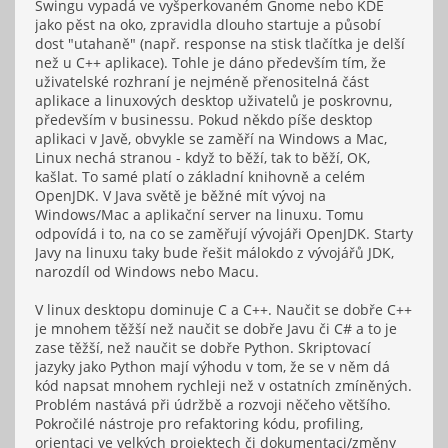
Swingu vypadá ve vyšperkovaném Gnome nebo KDE
jako pěst na oko, zpravidla dlouho startuje a působí
dost "utahaně" (např. response na stisk tlačítka je delší
než u C++ aplikace). Tohle je dáno především tím, že
uživatelské rozhraní je nejméně přenositelná část
aplikace a linuxových desktop uživatelů je poskrovnu,
především v businessu. Pokud někdo píše desktop
aplikaci v Javě, obvykle se zaměří na Windows a Mac,
Linux nechá stranou - když to běží, tak to běží, OK,
kašlat. To samé platí o základní knihovně a celém
OpenJDK. V Java světě je běžné mít vývoj na
Windows/Mac a aplikační server na linuxu. Tomu
odpovídá i to, na co se zaměřují vývojáři OpenJDK. Starty
Javy na linuxu taky bude řešit málokdo z vývojářů JDK,
narozdíl od Windows nebo Macu.
V linux desktopu dominuje C a C++. Naučit se dobře C++
je mnohem těžší než naučit se dobře Javu či C# a to je
zase těžší, než naučit se dobře Python. Skriptovací
jazyky jako Python mají výhodu v tom, že se v něm dá
kód napsat mnohem rychleji než v ostatních zmíněných.
Problém nastává při údržbě a rozvoji něčeho většího.
Pokročilé nástroje pro refaktoring kódu, profiling,
orientaci ve velkých projektech či dokumentaci/změny