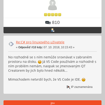
810
Re:C# pro linuxového uživatele
«
Odpověď #10 kdy:
07. 10. 2018, 10:15:43 »
No rozhodně se s ním nemůže srovnávat v zabraném
prostoru na disku.
Já VS Code používám a rozhodně s
ním problém nemám, naopak se jmenovaným QT
Creatorem by jich bylo hned několik...
Mimochodem netvrdil bych, že VS Code je IDE.
IP zaznamenána
jpu