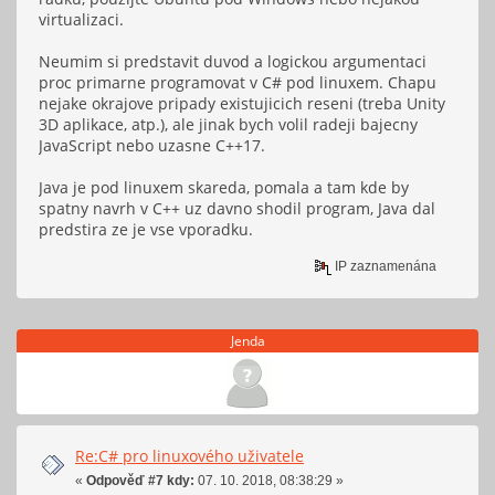
virtualizaci.
Neumim si predstavit duvod a logickou argumentaci
proc primarne programovat v C# pod linuxem. Chapu
nejake okrajove pripady existujicich reseni (treba Unity
3D aplikace, atp.), ale jinak bych volil radeji bajecny
JavaScript nebo uzasne C++17.
Java je pod linuxem skareda, pomala a tam kde by
spatny navrh v C++ uz davno shodil program, Java dal
predstira ze je vse vporadku.
IP zaznamenána
Jenda
Re:C# pro linuxového uživatele
«
Odpověď #7 kdy:
07. 10. 2018, 08:38:29 »