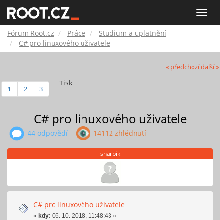
Fórum
Toggle
naviga
Root.cz
Fórum Root.cz
Práce
Studium a uplatnění
C# pro linuxového uživatele
« předchozí
další »
Tisk
1
2
3
C# pro linuxového uživatele
44 odpovědí
14112 zhlédnutí
sharpik
C# pro linuxového uživatele
«
kdy:
06. 10. 2018, 11:48:43 »