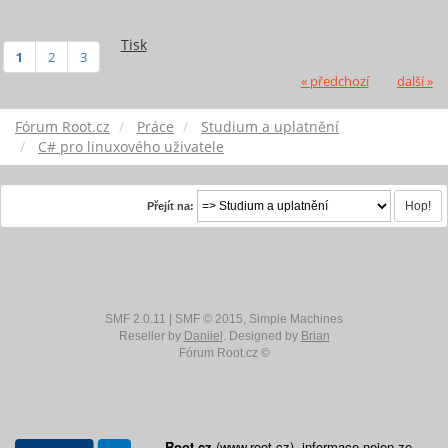
Tisk
1
2
3
« předchozí
další »
Fórum Root.cz
Práce
Studium a uplatnění
C# pro linuxového uživatele
Přejít na:
SMF 2.0.11
|
SMF © 2015
,
Simple Machines
Reseller by
Daniiel
. Designed by
Brian
Fórum Root.cz ©
Root.cz
(www.root.cz), informace nejen ze