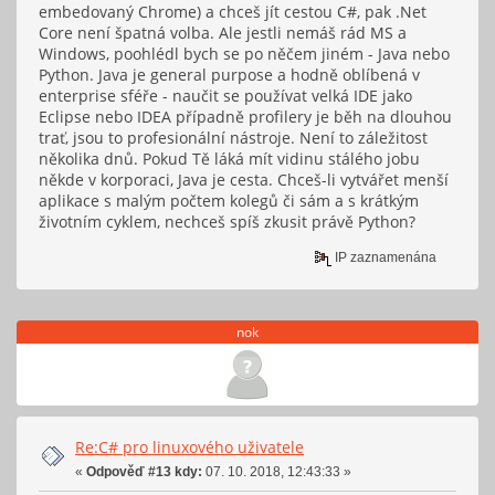
embedovaný Chrome) a chceš jít cestou C#, pak .Net
Core není špatná volba. Ale jestli nemáš rád MS a
Windows, poohlédl bych se po něčem jiném - Java nebo
Python. Java je general purpose a hodně oblíbená v
enterprise sféře - naučit se používat velká IDE jako
Eclipse nebo IDEA případně profilery je běh na dlouhou
trať, jsou to profesionální nástroje. Není to záležitost
několika dnů. Pokud Tě láká mít vidinu stálého jobu
někde v korporaci, Java je cesta. Chceš-li vytvářet menší
aplikace s malým počtem kolegů či sám a s krátkým
životním cyklem, nechceš spíš zkusit právě Python?
IP zaznamenána
nok
Re:C# pro linuxového uživatele
«
Odpověď #13 kdy:
07. 10. 2018, 12:43:33 »