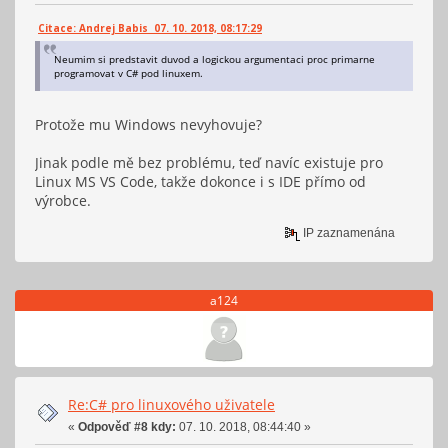
Citace: Andrej Babis 07. 10. 2018, 08:17:29
Neumim si predstavit duvod a logickou argumentaci proc primarne
programovat v C# pod linuxem.
Protože mu Windows nevyhovuje?
Jinak podle mě bez problému, teď navíc existuje pro
Linux MS VS Code, takže dokonce i s IDE přímo od
výrobce.
IP zaznamenána
a124
Re:C# pro linuxového uživatele
«
Odpověď #8 kdy:
07. 10. 2018, 08:44:40 »