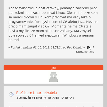
Kedze Windows je dost otravny, pomaly a zavireny pred
par rokmi som zacal pouzivat Linux. Okrem toho ze som
sa naucil trochu s Linuxom pracovat ma vzdy lakalo
programovanie. Rozmyslal som ci C# alebo Java. Neviem
preco mam zaujal viac C#. Momentalne ma C# stale
bavi a myslim ze mam aj slusne zaklady. Ma zmysel
pokracovat v C# aj ked nepozivam Windows a nemam
ho rad?
«
Poslední změna: 06. 10. 2018, 13:51:24 od Petr Krčmář
»
IP
zaznamenána
jpu
Re:C# pre Linux uzivatela
«
Odpověď #1 kdy:
06. 10. 2018, 12:40:22 »