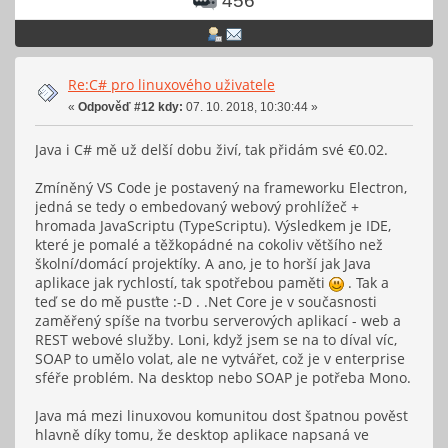
456
Re:C# pro linuxového uživatele
«
Odpověď #12 kdy:
07. 10. 2018, 10:30:44 »
Java i C# mě už delší dobu živí, tak přidám své €0.02.
Zmíněný VS Code je postavený na frameworku Electron,
jedná se tedy o embedovaný webový prohlížeč +
hromada JavaScriptu (TypeScriptu). Výsledkem je IDE,
které je pomalé a těžkopádné na cokoliv většího než
školní/domácí projektíky. A ano, je to horší jak Java
aplikace jak rychlostí, tak spotřebou paměti
. Tak a
teď se do mě pusťte :-D . .Net Core je v současnosti
zaměřený spíše na tvorbu serverových aplikací - web a
REST webové služby. Loni, když jsem se na to díval víc,
SOAP to umělo volat, ale ne vytvářet, což je v enterprise
sféře problém. Na desktop nebo SOAP je potřeba Mono.
Java má mezi linuxovou komunitou dost špatnou pověst
hlavně díky tomu, že desktop aplikace napsaná ve