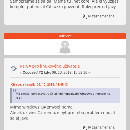
Samozrejme ze sa da. Mame tu .net core. Ale ci vyuzijes
komplet potencial C# tazko povedat. Ruky prec od javy
IP zaznamenána
mikrom
Re:C# pro linuxového uživatele
«
Odpověď #2 kdy:
06. 10. 2018, 15:52:16 »
Citace: sharpik 06. 10. 2018, 11:48:43
Ma zmysel pokracovat v C# aj ked nepozivam Windows a nemam ho
rad?
Mimo windows C# zmysel nema.
Ale ak uz vies C# nemoze byt pre teba problem naucit
sa aj Javu.
IP zaznamenána