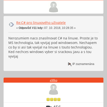
Re:C# pro linuxového uživatele
«
Odpověď #11 kdy:
07. 10. 2018, 10:28:35 »
Nerozumiem naco znasilnovat C# na linuxe. Proste je to
MS technologia, tak vyvijaj pod windowsom. Nechapem
co by si asi tak vyvijal na linuxe s touto technologiou.
Ked nechces windows vyber si srackovu javu a s tou
vyvijaj
IP zaznamenána
eMko