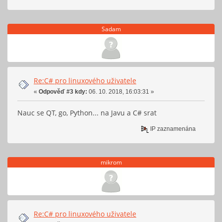
Sadam
Re:C# pro linuxového uživatele
«
Odpověď #3 kdy:
06. 10. 2018, 16:03:31 »
Nauc se QT, go, Python... na Javu a C# srat
IP zaznamenána
mikrom
Re:C# pro linuxového uživatele