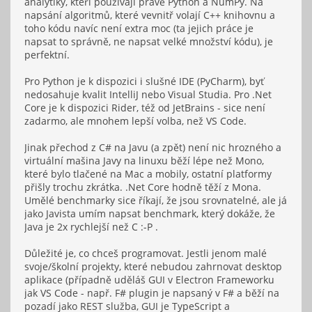
analytiky, kteří používají právě Python a NumPy. Na
napsání algoritmů, které vevnitř volají C++ knihovnu a
toho kódu navíc není extra moc (ta jejich práce je
napsat to správně, ne napsat velké množství kódu), je
perfektní.
Pro Python je k dispozici i slušné IDE (PyCharm), byť
nedosahuje kvalit IntelliJ nebo Visual Studia. Pro .Net
Core je k dispozici Rider, též od JetBrains - sice není
zadarmo, ale mnohem lepší volba, než VS Code.
Jinak přechod z C# na Javu (a zpět) není nic hrozného a
virtuální mašina Javy na linuxu běží lépe než Mono,
které bylo tlačené na Mac a mobily, ostatní platformy
přišly trochu zkrátka. .Net Core hodně těží z Mona.
Umělé benchmarky sice říkají, že jsou srovnatelné, ale já
jako Javista umím napsat benchmark, který dokáže, že
Java je 2x rychlejší než C :-P .
Důležité je, co chceš programovat. Jestli jenom malé
svoje/školní projekty, které nebudou zahrnovat desktop
aplikace (případně uděláš GUI v Electron Frameworku
jak VS Code - např. F# plugin je napsaný v F# a běží na
pozadí jako REST služba, GUI je TypeScript a