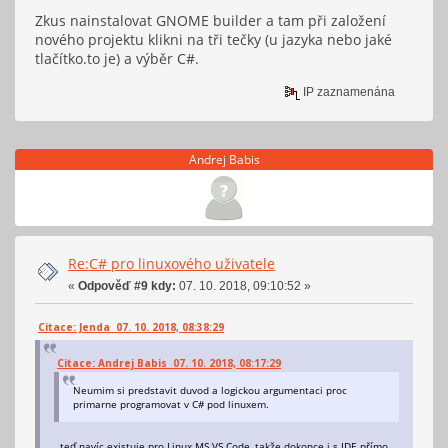
Zkus nainstalovat GNOME builder a tam při založení
nového projektu klikni na tři tečky (u jazyka nebo jaké
tlačítko.to je) a výběr C#.
IP zaznamenána
Andrej Babis
Re:C# pro linuxového uživatele
«
Odpověď #9 kdy:
07. 10. 2018, 09:10:52 »
Citace: Jenda 07. 10. 2018, 08:38:29
Citace: Andrej Babis 07. 10. 2018, 08:17:29
Neumim si predstavit duvod a logickou argumentaci proc
primarne programovat v C# pod linuxem.
..teď navíc existuje pro Linux MS VS Code, takže dokonce i s IDE přímo