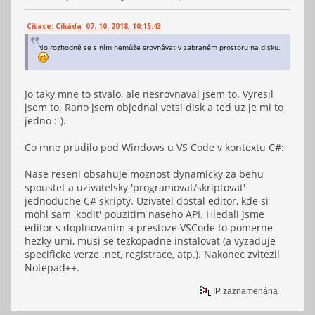
Citace: Cikáda 07. 10. 2018, 10:15:43
No rozhodně se s ním nemůže srovnávat v zabraném prostoru na disku.
Jo taky mne to stvalo, ale nesrovnaval jsem to. Vyresil
jsem to. Rano jsem objednal vetsi disk a ted uz je mi to
jedno :-).
Co mne prudilo pod Windows u VS Code v kontextu C#:
Nase reseni obsahuje moznost dynamicky za behu
spoustet a uzivatelsky 'programovat/skriptovat'
jednoduche C# skripty. Uzivatel dostal editor, kde si
mohl sam 'kodit' pouzitim naseho API. Hledali jsme
editor s doplnovanim a prestoze VSCode to pomerne
hezky umi, musi se tezkopadne instalovat (a vyzaduje
specificke verze .net, registrace, atp.). Nakonec zvitezil
Notepad++.
IP zaznamenána