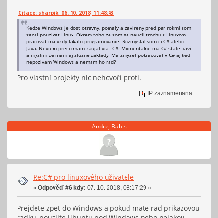
Citace: sharpik 06. 10. 2018, 11:48:43
Kedze Windows je dost otravny, pomaly a zavireny pred par rokmi som
zacal pouzivat Linux. Okrem toho ze som sa naucil trochu s Linuxom
pracovat ma vzdy lakalo programovanie. Rozmyslal som ci C# alebo
Java. Neviem preco mam zaujal viac C#. Momentalne ma C# stale bavi
a myslim ze mam aj slusne zaklady. Ma zmysel pokracovat v C# aj ked
nepozivam Windows a nemam ho rad?
Pro vlastní projekty nic nehovoří proti.
IP zaznamenána
Andrej Babis
Re:C# pro linuxového uživatele
«
Odpověď #6 kdy:
07. 10. 2018, 08:17:29 »
Prejdete zpet do Windows a pokud mate rad prikazovou
radku, pouzijte Ubuntu pod Windows nebo nejakou