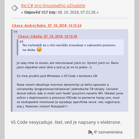
Re:C# pro linuxového uživatele
«
Odpověď #17 kdy:
08. 10. 2018, 07:21:26 »
Citace: Andrej Babis 07. 10. 2018, 14:13:54
Citace: Cikáda 07. 10. 2018, 10:15:43
No rozhodně se s ním nemůže srovnávat v zabraném prostoru
na disku.
Jo taky mne to stvalo, ale nesrovnaval jsem to. Vyresil jsem to. Rano
jsem objednal vetsi disk a ted uz je mi to jedno :-).
Co mne prudilo pod Windows u VS Code v kontextu C#:
Nase reseni obsahuje moznost dynamicky za behu spoustet a
uzivatelsky 'programovat/skriptovat' jednoduche C# skripty. Uzivatel
dostal editor, kde si mohl sam 'kodit' pouzitim naseho API. Hledali jsme
editor s doplnovanim a prestoze VSCode to pomerne hezky umi, musi
se tezkopadne instalovat (a vyzaduje specificke verze .net, registrace,
atp.). Nakonec zvitezil Notepad++.
VS Code nevyzaduje .Net, ved je napsany v elektrone.
IP zaznamenána