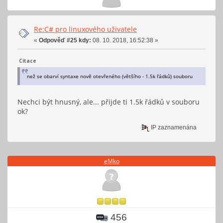
Re:C# pro linuxového uživatele
«
Odpověď #25 kdy:
08. 10. 2018, 16:52:38 »
Citace
než se obarví syntaxe nově otevřeného (většího - 1.5k řádků) souboru
Nechci být hnusný, ale... přijde ti 1.5k řádků v souboru
ok?
IP zaznamenána
eMko
456