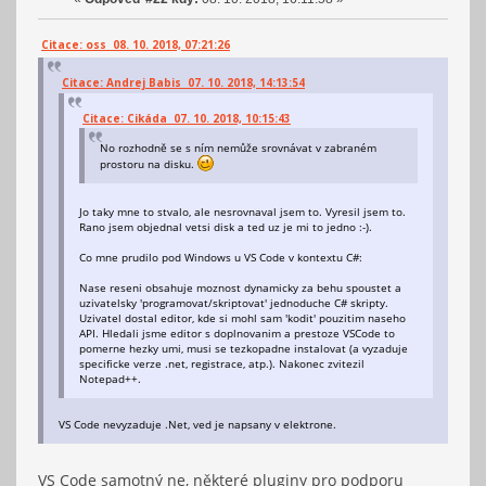
Citace: oss 08. 10. 2018, 07:21:26
Citace: Andrej Babis 07. 10. 2018, 14:13:54
Citace: Cikáda 07. 10. 2018, 10:15:43
No rozhodně se s ním nemůže srovnávat v zabraném
prostoru na disku.
Jo taky mne to stvalo, ale nesrovnaval jsem to. Vyresil jsem to.
Rano jsem objednal vetsi disk a ted uz je mi to jedno :-).
Co mne prudilo pod Windows u VS Code v kontextu C#:
Nase reseni obsahuje moznost dynamicky za behu spoustet a
uzivatelsky 'programovat/skriptovat' jednoduche C# skripty.
Uzivatel dostal editor, kde si mohl sam 'kodit' pouzitim naseho
API. Hledali jsme editor s doplnovanim a prestoze VSCode to
pomerne hezky umi, musi se tezkopadne instalovat (a vyzaduje
specificke verze .net, registrace, atp.). Nakonec zvitezil
Notepad++.
VS Code nevyzaduje .Net, ved je napsany v elektrone.
VS Code samotný ne, některé pluginy pro podporu