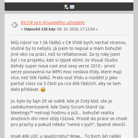
Re:C# pro linuxového uživatele
«
Odpověď #26 kdy:
08. 10. 2018, 17:13:54 »
Můj názor na 1.5k řádků v C# třídě bych nechal stranou,
slušné by to nebylo. Já jsem to nepsal a mám bohužel
jiné věci na práci, než to refaktorovat. Za ty roky jsem
byl i na projektu, kde si týpek všiml, že Visual Studio
(tehdy super nová cool and sexy verze 2010 - první
verze postavená na WPF) moc nedává třídy, které mají
více, než 50k řádků. Proto vzal třídu a rozdělil ji jako
partial class na 3 části po cca 45k řádcích, aby se tam
dalo přidávat.
Jo, bylo by fajn žít ve světě, kde je čistý kód, vše je
zadokumentované, kde Daily Scrum Stand Up
Meetings™ netrvají hodinu a půl... bohužel realita
dnešních dní není vždy růžová. Prostě do práce se chodí
pro prachy a pokud někdo "nemá v pyči", špatně skončí.
Jinak 40k LOC u JavaScriptu? Wow... To bych šel raději