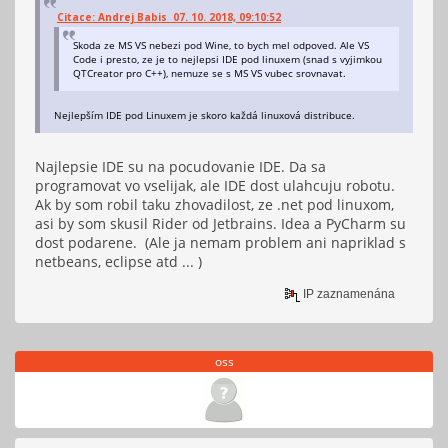
Citace: Andrej Babis 07. 10. 2018, 09:10:52
Skoda ze MS VS nebezi pod Wine, to bych mel odpoved. Ale VS
Code i presto, ze je to nejlepsi IDE pod linuxem (snad s vyjimkou
QTCreator pro C++), nemuze se s MS VS vubec srovnavat.
Nejlepším IDE pod Linuxem je skoro každá linuxová distribuce.
Najlepsie IDE su na pocudovanie IDE. Da sa
programovat vo vselijak, ale IDE dost ulahcuju robotu.
Ak by som robil taku zhovadilost, ze .net pod linuxom,
asi by som skusil Rider od Jetbrains. Idea a PyCharm su
dost podarene. (Ale ja nemam problem ani napriklad s
netbeans, eclipse atd ... )
IP zaznamenána
oss