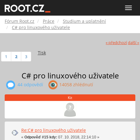
Fórum
Toggle
naviga
Root.cz
Fórum Root.cz
Práce
Studium a uplatnění
C# pro linuxového uživatele
« předchozí
další »
Tisk
1
2
3
C# pro linuxového uživatele
44 odpovědí
14058 zhlédnutí
Kit
Re:C# pro linuxového uživatele
«
Odpověď #15 kdy:
07. 10. 2018, 22:14:10 »