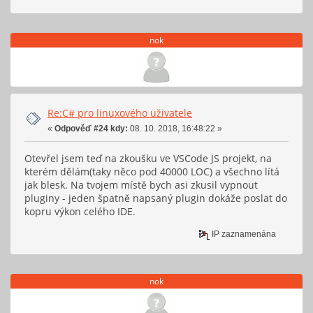
nok
Re:C# pro linuxového uživatele
«
Odpověď #24 kdy:
08. 10. 2018, 16:48:22 »
Otevřel jsem teď na zkoušku ve VSCode JS projekt, na
kterém dělám(taky něco pod 40000 LOC) a všechno lítá
jak blesk. Na tvojem místě bych asi zkusil vypnout
pluginy - jeden špatně napsaný plugin dokáže poslat do
kopru výkon celého IDE.
IP zaznamenána
nok