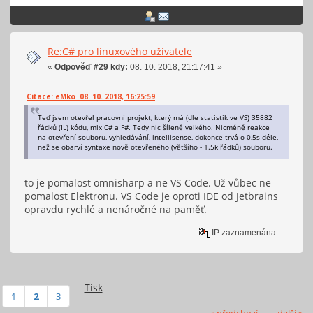
Re:C# pro linuxového uživatele
«
Odpověď #29 kdy:
08. 10. 2018, 21:17:41 »
Citace: eMko 08. 10. 2018, 16:25:59
Teď jsem otevřel pracovní projekt, který má (dle statistik ve VS) 35882
řádků (IL) kódu, mix C# a F#. Tedy nic šíleně velkého. Nicméně reakce
na otevření souboru, vyhledávání, intellisense, dokonce trvá o 0,5s déle,
než se obarví syntaxe nově otevřeného (většího - 1.5k řádků) souboru.
to je pomalost omnisharp a ne VS Code. Už vůbec ne
pomalost Elektronu. VS Code je oproti IDE od Jetbrains
opravdu rychlé a nenáročné na paměť.
IP zaznamenána
Tisk
1
2
3