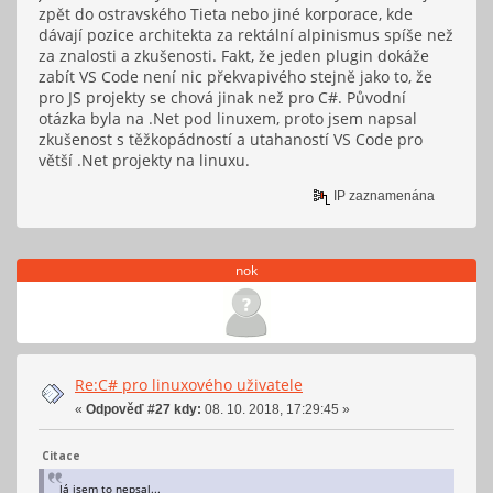
zpět do ostravského Tieta nebo jiné korporace, kde
dávají pozice architekta za rektální alpinismus spíše než
za znalosti a zkušenosti. Fakt, že jeden plugin dokáže
zabít VS Code není nic překvapivého stejně jako to, že
pro JS projekty se chová jinak než pro C#. Původní
otázka byla na .Net pod linuxem, proto jsem napsal
zkušenost s těžkopádností a utahaností VS Code pro
větší .Net projekty na linuxu.
IP zaznamenána
nok
Re:C# pro linuxového uživatele
«
Odpověď #27 kdy:
08. 10. 2018, 17:29:45 »
Citace
Já jsem to nepsal...