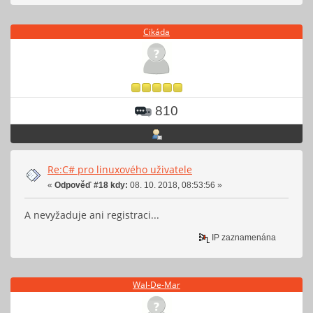
Cikáda
810
Re:C# pro linuxového uživatele
«
Odpověď #18 kdy:
08. 10. 2018, 08:53:56 »
A nevyžaduje ani registraci...
IP zaznamenána
Wal-De-Mar