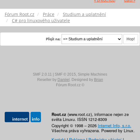
« předchozí
další »
Fórum Root.cz
Práce
Studium a uplatnění
C# pro linuxového uživatele
Přejít na:
SMF 2.0.11
|
SMF © 2015
,
Simple Machines
Reseller by
Daniiel
. Designed by
Brian
Fórum Root.cz ©
Root.cz
(www.root.cz), informace nejen ze
světa Linuxu. ISSN 1212-8309
Copyright © 1998 – 2026
Internet Info, s.r.o.
Všechna práva vyhrazena. Powered by Linux.
Kontakt
|
Reklama
|
Podmínky užívání
|