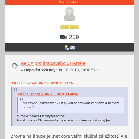
Wal-De-Mar
259
Re:C# pro linuxového uživatele
«
Odpověď #20 kdy:
08. 10. 2018, 10:30:57 »
Citace: mikrom 06. 10. 2018, 15:52:16
Citace: sharpik 06. 10. 2018, 11:48:43
Ma zmysel pokracovat v C# aj ked nepozivam Windows a nemam
ho rad?
Mimo windows C# zmysel nema.
Ale ak uz vies C# nemoze byt pre teba problem naucit sa aj Javu.
Zrovna na linuxe je .net core veľmi slušná záležitosť. Ale