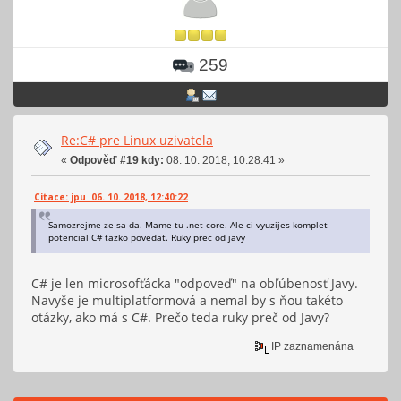
259
Re:C# pre Linux uzivatela
«
Odpověď #19 kdy:
08. 10. 2018, 10:28:41 »
Citace: jpu 06. 10. 2018, 12:40:22
Samozrejme ze sa da. Mame tu .net core. Ale ci vyuzijes komplet
potencial C# tazko povedat. Ruky prec od javy
C# je len microsofťácka "odpoveď" na obľúbenosť Javy.
Navyše je multiplatformová a nemal by s ňou takéto
otázky, ako má s C#. Prečo teda ruky preč od Javy?
IP zaznamenána