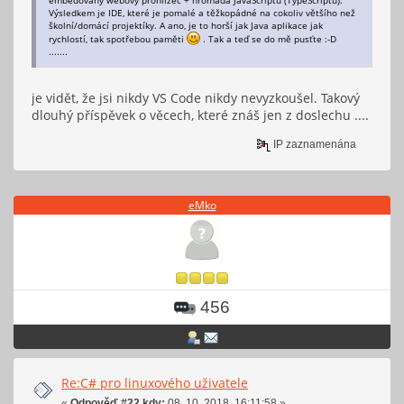
Výsledkem je IDE, které je pomalé a těžkopádné na cokoliv většího než
školní/domácí projektíky. A ano, je to horší jak Java aplikace jak
rychlostí, tak spotřebou paměti
. Tak a teď se do mě pusťte :-D
.......
je vidět, že jsi nikdy VS Code nikdy nevyzkoušel. Takový
dlouhý příspěvek o věcech, které znáš jen z doslechu ....
IP zaznamenána
eMko
456
Re:C# pro linuxového uživatele
«
Odpověď #22 kdy:
08. 10. 2018, 16:11:58 »