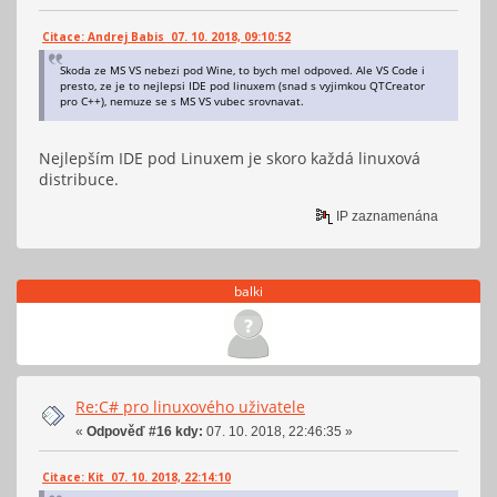
Citace: Andrej Babis 07. 10. 2018, 09:10:52
Skoda ze MS VS nebezi pod Wine, to bych mel odpoved. Ale VS Code i
presto, ze je to nejlepsi IDE pod linuxem (snad s vyjimkou QTCreator
pro C++), nemuze se s MS VS vubec srovnavat.
Nejlepším IDE pod Linuxem je skoro každá linuxová
distribuce.
IP zaznamenána
balki
Re:C# pro linuxového uživatele
«
Odpověď #16 kdy:
07. 10. 2018, 22:46:35 »
Citace: Kit 07. 10. 2018, 22:14:10