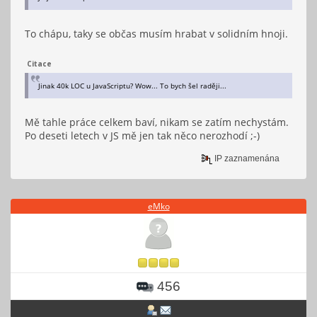
To chápu, taky se občas musím hrabat v solidním hnoji.
Citace
Jinak 40k LOC u JavaScriptu? Wow... To bych šel raději...
Mě tahle práce celkem baví, nikam se zatím nechystám.
Po deseti letech v JS mě jen tak něco nerozhodí ;-)
IP zaznamenána
eMko
456