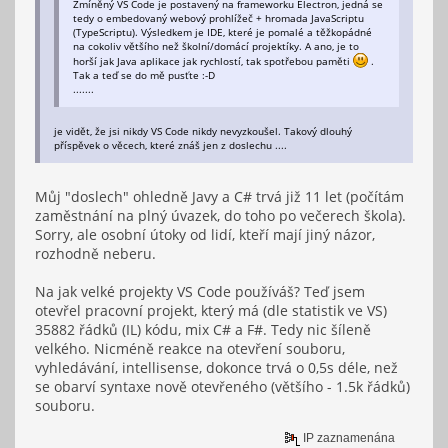
Zmíněný VS Code je postavený na frameworku Electron, jedná se
tedy o embedovaný webový prohlížeč + hromada JavaScriptu
(TypeScriptu). Výsledkem je IDE, které je pomalé a těžkopádné
na cokoliv většího než školní/domácí projektíky. A ano, je to
horší jak Java aplikace jak rychlostí, tak spotřebou paměti
.
Tak a teď se do mě pusťte :-D
.......
je vidět, že jsi nikdy VS Code nikdy nevyzkoušel. Takový dlouhý
příspěvek o věcech, které znáš jen z doslechu ....
Můj "doslech" ohledně Javy a C# trvá již 11 let (počítám
zaměstnání na plný úvazek, do toho po večerech škola).
Sorry, ale osobní útoky od lidí, kteří mají jiný názor,
rozhodně neberu.
Na jak velké projekty VS Code používáš? Teď jsem
otevřel pracovní projekt, který má (dle statistik ve VS)
35882 řádků (IL) kódu, mix C# a F#. Tedy nic šíleně
velkého. Nicméně reakce na otevření souboru,
vyhledávání, intellisense, dokonce trvá o 0,5s déle, než
se obarví syntaxe nově otevřeného (většího - 1.5k řádků)
souboru.
IP zaznamenána