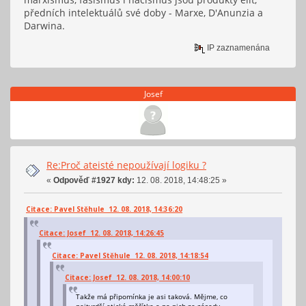
předních intelektuálů své doby - Marxe, D'Anunzia a
Darwina.
IP zaznamenána
Josef
Re:Proč ateisté nepoužívají logiku ?
«
Odpověď #1927 kdy:
12. 08. 2018, 14:48:25 »
Citace: Pavel Stěhule 12. 08. 2018, 14:36:20
Citace: Josef 12. 08. 2018, 14:26:45
Citace: Pavel Stěhule 12. 08. 2018, 14:18:54
Citace: Josef 12. 08. 2018, 14:00:10
Takže má připomínka je asi taková. Mějme, co
nejtvrdší etická měřítka a na nich ze zásady