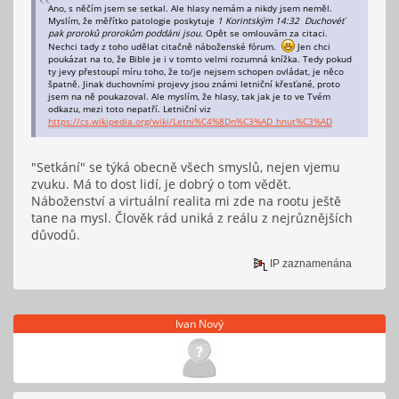
Ano, s něčím jsem se setkal. Ale hlasy nemám a nikdy jsem neměl.
Myslím, že měřítko patologie poskytuje
1 Korintským 14:32 Duchovéť
pak proroků prorokům poddáni jsou.
Opět se omlouvám za citaci.
Nechci tady z toho udělat citačně náboženské fórum.
Jen chci
poukázat na to, že Bible je i v tomto velmi rozumná knížka. Tedy pokud
ty jevy přestoupí míru toho, že to/je nejsem schopen ovládat, je něco
špatně. Jinak duchovními projevy jsou známi letniční křesťané, proto
jsem na ně poukazoval. Ale myslím, že hlasy, tak jak je to ve Tvém
odkazu, mezi toto nepatří. Letniční viz
https://cs.wikipedia.org/wiki/Letni%C4%8Dn%C3%AD_hnut%C3%AD
"Setkání" se týká obecně všech smyslů, nejen vjemu
zvuku. Má to dost lidí, je dobrý o tom vědět.
Náboženství a virtuální realita mi zde na rootu ještě
tane na mysl. Člověk rád uniká z reálu z nejrůznějších
důvodů.
IP zaznamenána
Ivan Nový