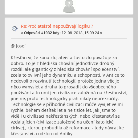
Re:Proč ateisté nepoužívají logiku ?
«
Odpověď #1932 kdy:
12. 08. 2018, 15:09:24 »
@ Josef
Křesťan ví, že koná zlo, ateista často zlo považuje za
dobro. To je z hlediska chování jednotlivce drobný
rozdíl, ale gigantický z hlediska chování společenství,
zcela to ovlivní jeho dynamiku a schopnosti. V Antice to
nedovolilo rozvinutí technologií, protože jedna věc je
něco vymyslet a druhá to prosadit do všeobecného
používání a to umí jen civilizace založená na křesťanství,
jiné ne, proto technologický práh nikdy nepřekročily.
Technologie se v příhodné civilizaci může vyvíjet velmi
rychle, během desítek let a ne tisíce let, jak jsme to
viděli u civilizací nekřesťanských, nebo křesťanství se
vzdalujících (civilizace založené na učení katolické
církve)., kterou probudila až reformace - tedy návrat ke
křesťanství a odklon od Antiky.