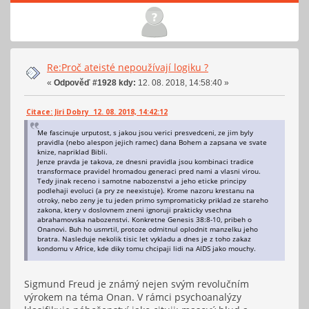
Re:Proč ateisté nepoužívají logiku ?
«
Odpověď #1928 kdy:
12. 08. 2018, 14:58:40 »
Citace: Jiri Dobry 12. 08. 2018, 14:42:12
Me fascinuje urputost, s jakou jsou verici presvedceni, ze jim byly
pravidla (nebo alespon jejich ramec) dana Bohem a zapsana ve svate
knize, napriklad Bibli.
Jenze pravda je takova, ze dnesni pravidla jsou kombinaci tradice
transformace pravidel hromadou generaci pred nami a vlasni virou.
Tedy jinak receno i samotne nabozenstvi a jeho eticke principy
podlehaji evoluci (a pry ze neexistuje). Krome nazoru krestanu na
otroky, nebo zeny je tu jeden primo sympromaticky priklad ze stareho
zakona, ktery v doslovnem zneni ignoruji prakticky vsechna
abrahamovska nabozenstvi. Konkretne Genesis 38:8-10, pribeh o
Onanovi. Buh ho usmrtil, protoze odmitnul oplodnit manzelku jeho
bratra. Nasleduje nekolik tisic let vykladu a dnes je z toho zakaz
kondomu v Africe, kde diky tomu chcipaji lidi na AIDS jako mouchy.
Sigmund Freud je známý nejen svým revolučním
výrokem na téma Onan. V rámci psychoanalýzy