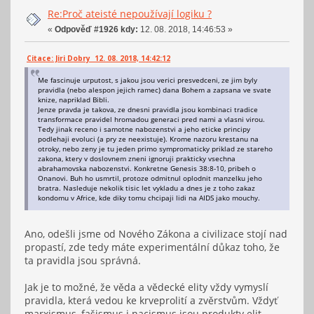
Re:Proč ateisté nepoužívají logiku ?
«
Odpověď #1926 kdy:
12. 08. 2018, 14:46:53 »
Citace: Jiri Dobry 12. 08. 2018, 14:42:12
Me fascinuje urputost, s jakou jsou verici presvedceni, ze jim byly
pravidla (nebo alespon jejich ramec) dana Bohem a zapsana ve svate
knize, napriklad Bibli.
Jenze pravda je takova, ze dnesni pravidla jsou kombinaci tradice
transformace pravidel hromadou generaci pred nami a vlasni virou.
Tedy jinak receno i samotne nabozenstvi a jeho eticke principy
podlehaji evoluci (a pry ze neexistuje). Krome nazoru krestanu na
otroky, nebo zeny je tu jeden primo sympromaticky priklad ze stareho
zakona, ktery v doslovnem zneni ignoruji prakticky vsechna
abrahamovska nabozenstvi. Konkretne Genesis 38:8-10, pribeh o
Onanovi. Buh ho usmrtil, protoze odmitnul oplodnit manzelku jeho
bratra. Nasleduje nekolik tisic let vykladu a dnes je z toho zakaz
kondomu v Africe, kde diky tomu chcipaji lidi na AIDS jako mouchy.
Ano, odešli jsme od Nového Zákona a civilizace stojí nad
propastí, zde tedy máte experimentální důkaz toho, že
ta pravidla jsou správná.
Jak je to možné, že věda a vědecké elity vždy vymyslí
pravidla, která vedou ke krveprolití a zvěrstvům. Vždyť
marxismus, fašismus i nacismus jsou produkty elit,