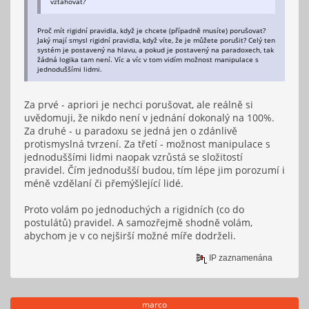
vztahovat?
Proč mít rigidní pravidla, když je chcete (případně musíte) porušovat?
Jaký mají smysl rigidní pravidla, když víte, že je můžete porušit? Celý ten
systém je postavený na hlavu, a pokud je postavený na paradoxech, tak
žádná logika tam není. Víc a víc v tom vidím možnost manipulace s
jednoduššími lidmi.
Za prvé - apriori je nechci porušovat, ale reálně si
uvědomuji, že nikdo není v jednání dokonalý na 100%.
Za druhé - u paradoxu se jedná jen o zdánlivě
protismyslná tvrzení. Za třetí - možnost manipulace s
jednoduššími lidmi naopak vzrůstá se složitostí
pravidel. Čím jednodušší budou, tím lépe jim porozumí i
méně vzdělaní či přemýšlející lidé.
Proto volám po jednoduchých a rigidních (co do
postulátů) pravidel. A samozřejmě shodně volám,
abychom je v co nejširší možné míře dodrželi.
IP zaznamenána
marco