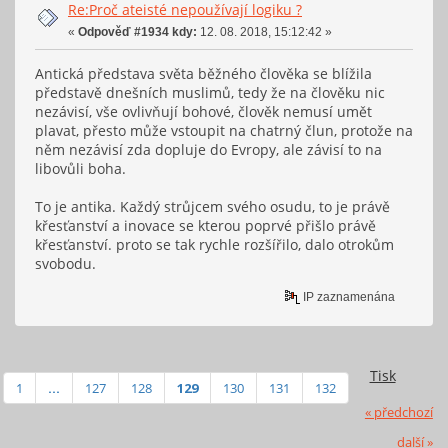
Re:Proč ateisté nepoužívají logiku ?
«
Odpověď #1934 kdy:
12. 08. 2018, 15:12:42 »
Antická představa světa běžného člověka se blížila
představě dnešních muslimů, tedy že na člověku nic
nezávisí, vše ovlivňují bohové, člověk nemusí umět
plavat, přesto může vstoupit na chatrný člun, protože na
něm nezávisí zda dopluje do Evropy, ale závisí to na
libovůli boha.
To je antika. Každý strůjcem svého osudu, to je právě
křesťanství a inovace se kterou poprvé přišlo právě
křesťanství. proto se tak rychle rozšířilo, dalo otrokům
svobodu.
IP zaznamenána
Tisk
1
...
127
128
129
130
131
132
« předchozí
další »