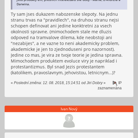
Darwina.
Ty sam jses dukazem nabozenske slepoty. Na jednu
stranu trvas na "pravidlech", na druhou stranu nejsi
schopen definovat ani jedine konktretni za vsech
okolnosti spravne. (mimochodem stale me dluzis
odpoved na tramvalove dilema, kde neobstoji ani
"nezabijes", a ne vazne to neni akademicky problem,
akademicke je jen to zjednoduseni pro nazornost).
Jedine co mas, je vira ze tvoje teorie je jedina spravna.
Mimochodem produktem evoluce viry je napriklad i
protestantizmus. Byl snad Jezis protestantem
(katolikem, pravoslavnym, jehovistou, letnicnym...)?
«
Poslední změna: 12. 08. 2018, 15:14:51 od Jiri Dobry
»
IP
zaznamenána
Ivan Nový