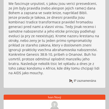
Me fascinuje urputost, s jakou jsou verici presvedceni,
ze jim byly pravidla (nebo alespon jejich ramec) dana
Bohem a zapsana ve svate knize, napriklad Bibli.
Jenze pravda je takova, ze dnesni pravidla jsou
kombinaci tradice transformace pravidel hromadou
generaci pred nami a vlasni virou. Tedy jinak receno i
samotne nabozenstvi a jeho eticke principy podlehaji
evoluci (a pry ze neexistuje). Krome nazoru krestanu na
otroky, nebo zeny je tu jeden primo sympromaticky
priklad ze stareho zakona, ktery v doslovnem zneni
ignoruji prakticky vsechna abrahamovska nabozenstvi.
Konkretne Genesis 38:8-10, pribeh o Onanovi. Buh ho
usmrtil, protoze odmitnul oplodnit manzelku jeho
bratra. Nasleduje nekolik tisic let vykladu a dnes je z
toho zakaz kondomu v Africe, kde diky tomu chcipaji lidi
na AIDS jako mouchy.
IP zaznamenána
Ivan Nový