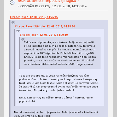
Re:Proč ateisté nepoužívají logiku ?
«
Odpověď #1921 kdy:
12. 08. 2018, 14:36:20 »
Citace: Josef 12. 08. 2018, 14:26:45
Citace: Pavel Stěhule 12. 08. 2018, 14:18:54
Citace: Josef 12. 08. 2018, 14:00:10
Takže má připomínka je asi taková. Mějme, co nejtvrdší
etická měřítka a na nich ze zásady kategoricky trvejme a
zároveň nebuďme tak přísní z hlediska nemožnosti jejich
naplnění na 100% (proto dle Bible hřích a milost v Ježíši
Kristu). Pokud totiž nebudeme mít naprosto rigidní etická
pravidla, pak z nich za čas nezbude vůbec nic. Rozmělní
se v nicotu a nikdo vlastně nebude vědět, co je správné.
To je a) schizofrenie, b) voda na mlýn různým fanatikům,
podvodníkům, ... Máte tu zásady na kterých chcete kategoricky
trvat (kdy je kdo bude takhle tvrdě aplikovat), a zároveň tvrdíte,
že vlastně až tak stoprocentní být nemusí (vůči komu kdo bude
tolerantní). To pak aby z toho jeden nezblbl.
Nelze kategoricky na něčem trvat a zároveň netrvat. Jedno
popírá druhé.
No tak samozřejmě, že to je paradox. Toho je obecně v křesťanství
více. Už jsme to tu také řešili.