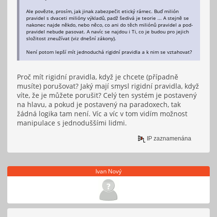
Ale povězte, prosím, jak jinak zabezpečit etický rámec. Buď milión
pravidel s dvaceti milióny výkladů, padž šedivá je teorie ... A stejně se
nakonec najde někdo, nebo něco, co ani do těch miliónů pravidel a pod-
pravidel nebude pasovat. A navíc se najdou i Ti, co je budou pro jejich
složitost zneužívat (viz dnešní zákony).
Není potom lepší mít jednoduchá rigidní pravidla a k nim se vztahovat?
Proč mít rigidní pravidla, když je chcete (případně
musíte) porušovat? Jaký mají smysl rigidní pravidla, když
víte, že je můžete porušit? Celý ten systém je postavený
na hlavu, a pokud je postavený na paradoxech, tak
žádná logika tam není. Víc a víc v tom vidím možnost
manipulace s jednoduššími lidmi.
IP zaznamenána
Ivan Nový