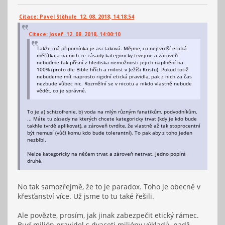
Citace: Pavel Stěhule 12. 08. 2018, 14:18:54
Citace: Josef 12. 08. 2018, 14:00:10
Takže má připomínka je asi taková. Mějme, co nejtvrdší etická
měřítka a na nich ze zásady kategoricky trvejme a zároveň
nebuďme tak přísní z hlediska nemožnosti jejich naplnění na
100% (proto dle Bible hřích a milost v Ježíši Kristu). Pokud totiž
nebudeme mít naprosto rigidní etická pravidla, pak z nich za čas
nezbude vůbec nic. Rozmělní se v nicotu a nikdo vlastně nebude
vědět, co je správné.
To je a) schizofrenie, b) voda na mlýn různým fanatikům, podvodníkům,
... Máte tu zásady na kterých chcete kategoricky trvat (kdy je kdo bude
takhle tvrdě aplikovat), a zároveň tvrdíte, že vlastně až tak stoprocentní
být nemusí (vůči komu kdo bude tolerantní). To pak aby z toho jeden
nezblbl.
Nelze kategoricky na něčem trvat a zároveň netrvat. Jedno popírá
druhé.
No tak samozřejmě, že to je paradox. Toho je obecně v
křesťanství více. Už jsme to tu také řešili.
Ale povězte, prosím, jak jinak zabezpečit etický rámec.
Buď milión pravidel s dvaceti milióny výkladů, padž