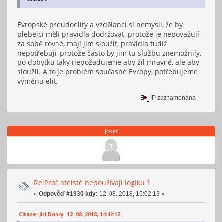
Evropské pseudoelity a vzdělanci si nemyslí, že by
plebejci měli pravidla dodržovat, protože je nepovažují
za sobě rovné, mají jim sloužit, pravidla tudíž
nepotřebují, protože často by jim tu službu znemožnily.
po dobytku taky nepožadujeme aby žil mravně, ale aby
sloužil. A to je problém současné Evropy, potřebujeme
výměnu elit.
IP zaznamenána
Josef
Re:Proč ateisté nepoužívají logiku ?
«
Odpověď #1930 kdy:
12. 08. 2018, 15:02:13 »
Citace: Jiri Dobry 12. 08. 2018, 14:42:12