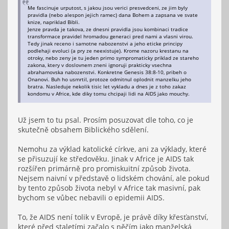
Me fascinuje urputost, s jakou jsou verici presvedceni, ze jim byly
pravidla (nebo alespon jejich ramec) dana Bohem a zapsana ve svate
knize, napriklad Bibli.
Jenze pravda je takova, ze dnesni pravidla jsou kombinaci tradice
transformace pravidel hromadou generaci pred nami a vlasni virou.
Tedy jinak receno i samotne nabozenstvi a jeho eticke principy
podlehaji evoluci (a pry ze neexistuje). Krome nazoru krestanu na
otroky, nebo zeny je tu jeden primo sympromaticky priklad ze stareho
zakona, ktery v doslovnem zneni ignoruji prakticky vsechna
abrahamovska nabozenstvi. Konkretne Genesis 38:8-10, pribeh o
Onanovi. Buh ho usmrtil, protoze odmitnul oplodnit manzelku jeho
bratra. Nasleduje nekolik tisic let vykladu a dnes je z toho zakaz
kondomu v Africe, kde diky tomu chcipaji lidi na AIDS jako mouchy.
Už jsem to tu psal. Prosím posuzovat dle toho, co je
skutečně obsahem Biblického sdělení.
Nemohu za výklad katolické církve, ani za výklady, které
se přisuzují ke středověku. Jinak v Africe je AIDS tak
rozšířen primárně pro promiskuitní způsob života.
Nejsem naivní v představě o lidském chování, ale pokud
by tento způsob života nebyl v Africe tak masivní, pak
bychom se vůbec nebavili o epidemii AIDS.
To, že AIDS není tolik v Evropě, je právě díky křesťanství,
které před staletími začalo s něčím jako manželská