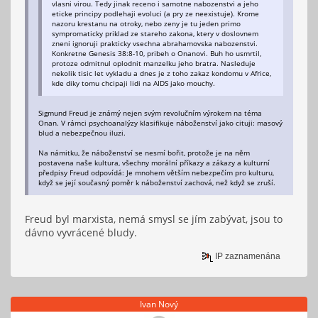
vlasni virou. Tedy jinak receno i samotne nabozenstvi a jeho
eticke principy podlehaji evoluci (a pry ze neexistuje). Krome
nazoru krestanu na otroky, nebo zeny je tu jeden primo
sympromaticky priklad ze stareho zakona, ktery v doslovnem
zneni ignoruji prakticky vsechna abrahamovska nabozenstvi.
Konkretne Genesis 38:8-10, pribeh o Onanovi. Buh ho usmrtil,
protoze odmitnul oplodnit manzelku jeho bratra. Nasleduje
nekolik tisic let vykladu a dnes je z toho zakaz kondomu v Africe,
kde diky tomu chcipaji lidi na AIDS jako mouchy.
Sigmund Freud je známý nejen svým revolučním výrokem na téma
Onan. V rámci psychoanalýzy klasifikuje náboženství jako cituji: masový
blud a nebezpečnou iluzi.
Na námitku, že náboženství se nesmí bořit, protože je na něm
postavena naše kultura, všechny morální příkazy a zákazy a kulturní
předpisy Freud odpovídá: Je mnohem větším nebezpečím pro kulturu,
když se její současný poměr k náboženství zachová, než když se zruší.
Freud byl marxista, nemá smysl se jím zabývat, jsou to
dávno vyvrácené bludy.
IP zaznamenána
Ivan Nový