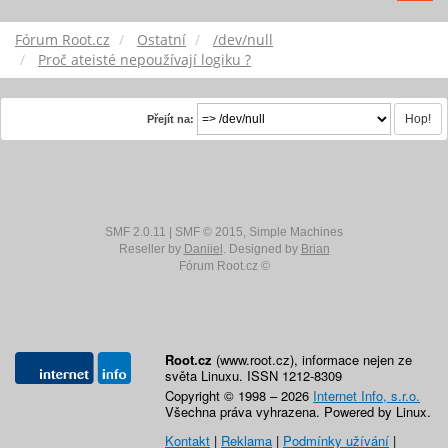
Fórum Root.cz
Ostatní
/dev/null
Proč ateisté nepoužívají logiku ?
Přejít na:
SMF 2.0.11
|
SMF © 2015
,
Simple Machines
Reseller by
Daniiel
. Designed by
Brian
Fórum Root.cz ©
Root.cz
(www.root.cz), informace nejen ze
světa Linuxu. ISSN 1212-8309
Copyright © 1998 – 2026
Internet Info, s.r.o.
Všechna práva vyhrazena. Powered by Linux.
Kontakt
|
Reklama
|
Podmínky užívání
|