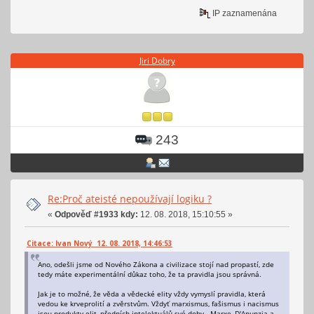
IP zaznamenána
Jiri Dobry
243
Re:Proč ateisté nepoužívají logiku ?
«
Odpověď #1933 kdy:
12. 08. 2018, 15:10:55 »
Citace: Ivan Nový 12. 08. 2018, 14:46:53
Ano, odešli jsme od Nového Zákona a civilizace stojí nad propastí, zde
tedy máte experimentální důkaz toho, že ta pravidla jsou správná.
Jak je to možné, že věda a vědecké elity vždy vymyslí pravidla, která
vedou ke krveprolití a zvěrstvům. Vždyť marxismus, fašismus i nacismus
jsou produkty elit, předních intelektuálů své doby - Marxe, D'Anunzia a