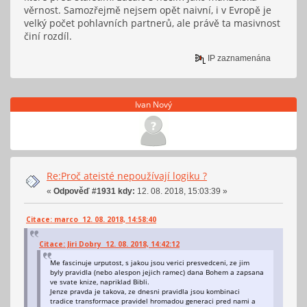
věrnost. Samozřejmě nejsem opět naivní, i v Evropě je
velký počet pohlavních partnerů, ale právě ta masivnost
činí rozdíl.
IP zaznamenána
Ivan Nový
Re:Proč ateisté nepoužívají logiku ?
«
Odpověď #1931 kdy:
12. 08. 2018, 15:03:39 »
Citace: marco 12. 08. 2018, 14:58:40
Citace: Jiri Dobry 12. 08. 2018, 14:42:12
Me fascinuje urputost, s jakou jsou verici presvedceni, ze jim
byly pravidla (nebo alespon jejich ramec) dana Bohem a zapsana
ve svate knize, napriklad Bibli.
Jenze pravda je takova, ze dnesni pravidla jsou kombinaci
tradice transformace pravidel hromadou generaci pred nami a