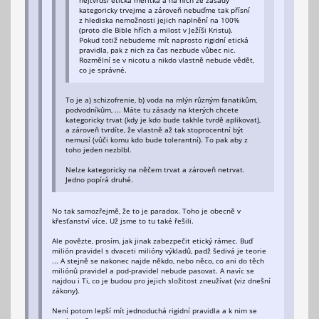
kategoricky trvejme a zároveň nebuďme tak přísní
z hlediska nemožnosti jejich naplnění na 100%
(proto dle Bible hřích a milost v Ježíši Kristu).
Pokud totiž nebudeme mít naprosto rigidní etická
pravidla, pak z nich za čas nezbude vůbec nic.
Rozmělní se v nicotu a nikdo vlastně nebude vědět,
co je správné.
To je a) schizofrenie, b) voda na mlýn různým fanatikům,
podvodníkům, ... Máte tu zásady na kterých chcete
kategoricky trvat (kdy je kdo bude takhle tvrdě aplikovat),
a zároveň tvrdíte, že vlastně až tak stoprocentní být
nemusí (vůči komu kdo bude tolerantní). To pak aby z
toho jeden nezblbl.
Nelze kategoricky na něčem trvat a zároveň netrvat.
Jedno popírá druhé.
No tak samozřejmě, že to je paradox. Toho je obecně v
křesťanství více. Už jsme to tu také řešili.
Ale povězte, prosím, jak jinak zabezpečit etický rámec. Buď
milión pravidel s dvaceti milióny výkladů, padž šedivá je teorie
... A stejně se nakonec najde někdo, nebo něco, co ani do těch
miliónů pravidel a pod-pravidel nebude pasovat. A navíc se
najdou i Ti, co je budou pro jejich složitost zneužívat (viz dnešní
zákony).
Není potom lepší mít jednoduchá rigidní pravidla a k nim se