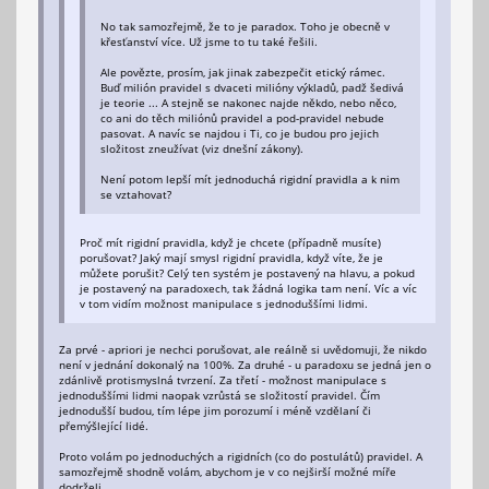
No tak samozřejmě, že to je paradox. Toho je obecně v
křesťanství více. Už jsme to tu také řešili.
Ale povězte, prosím, jak jinak zabezpečit etický rámec.
Buď milión pravidel s dvaceti milióny výkladů, padž šedivá
je teorie ... A stejně se nakonec najde někdo, nebo něco,
co ani do těch miliónů pravidel a pod-pravidel nebude
pasovat. A navíc se najdou i Ti, co je budou pro jejich
složitost zneužívat (viz dnešní zákony).
Není potom lepší mít jednoduchá rigidní pravidla a k nim
se vztahovat?
Proč mít rigidní pravidla, když je chcete (případně musíte)
porušovat? Jaký mají smysl rigidní pravidla, když víte, že je
můžete porušit? Celý ten systém je postavený na hlavu, a pokud
je postavený na paradoxech, tak žádná logika tam není. Víc a víc
v tom vidím možnost manipulace s jednoduššími lidmi.
Za prvé - apriori je nechci porušovat, ale reálně si uvědomuji, že nikdo
není v jednání dokonalý na 100%. Za druhé - u paradoxu se jedná jen o
zdánlivě protismyslná tvrzení. Za třetí - možnost manipulace s
jednoduššími lidmi naopak vzrůstá se složitostí pravidel. Čím
jednodušší budou, tím lépe jim porozumí i méně vzdělaní či
přemýšlející lidé.
Proto volám po jednoduchých a rigidních (co do postulátů) pravidel. A
samozřejmě shodně volám, abychom je v co nejširší možné míře
dodrželi.