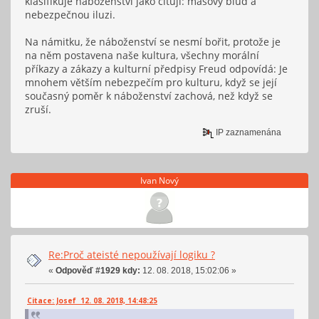
klasifikuje náboženství jako cituji: masový blud a
nebezpečnou iluzi.
Na námitku, že náboženství se nesmí bořit, protože je
na něm postavena naše kultura, všechny morální
příkazy a zákazy a kulturní předpisy Freud odpovídá: Je
mnohem větším nebezpečím pro kulturu, když se její
současný poměr k náboženství zachová, než když se
zruší.
IP zaznamenána
Ivan Nový
Re:Proč ateisté nepoužívají logiku ?
«
Odpověď #1929 kdy:
12. 08. 2018, 15:02:06 »
Citace: Josef 12. 08. 2018, 14:48:25