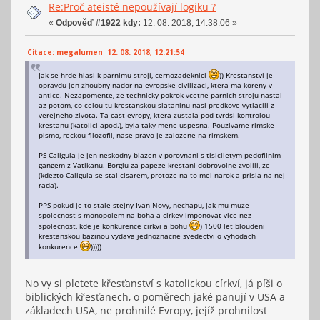
Re:Proč ateisté nepoužívají logiku ?
«
Odpověď #1922 kdy:
12. 08. 2018, 14:38:06 »
Citace: megalumen 12. 08. 2018, 12:21:54
Jak se hrde hlasi k parnimu stroji, cernozadeknici
)) Krestanstvi je
opravdu jen zhoubny nador na evropske civilizaci, ktera ma koreny v
antice. Nezapomente, ze technicky pokrok vcetne parnich stroju nastal
az potom, co celou tu krestanskou slataninu nasi predkove vytlacili z
verejneho zivota. Ta cast evropy, ktera zustala pod tvrdsi kontrolou
krestanu (katolici apod.), byla taky mene uspesna. Pouzivame rimske
pismo, reckou filozofii, nase pravo je zalozene na rimskem.
PS Caligula je jen neskodny blazen v porovnani s tisiciletym pedofilnim
gangem z Vatikanu. Borgiu za papeze krestani dobrovolne zvolili, ze
(kdezto Caligula se stal cisarem, protoze na to mel narok a prisla na nej
rada).
PPS pokud je to stale stejny Ivan Novy, nechapu, jak mu muze
spolecnost s monopolem na boha a cirkev imponovat vice nez
spolecnost, kde je konkurence cirkvi a bohu
) 1500 let bloudeni
krestanskou bazinou vydava jednoznacne svedectvi o vyhodach
konkurence
)))))
No vy si pletete křesťanství s katolickou církví, já píši o
biblických křesťanech, o poměrech jaké panují v USA a
základech USA, ne prohnilé Evropy, jejíž prohnilost