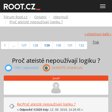
Fórum
Toggle
naviga
Root.cz
Fórum Root.cz
Ostatní
/dev/null
Proč ateisté nepoužívají logiku ?
« předchozí
další »
Tisk
1
...
127
128
129
130
131
132
Proč ateisté nepoužívají logiku ?
1967 odpovědí
2630370 zhlédnutí
Josef
Re:Proč ateisté nepoužívají logiku ?
«
Odpověď #1920 kdy:
12. 08. 2018, 14:26:45 »