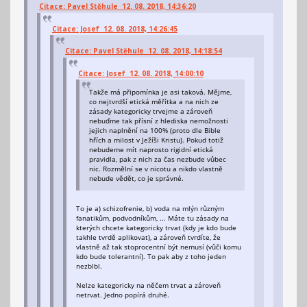
Citace: Pavel Stěhule 12. 08. 2018, 14:36:20
Citace: Josef 12. 08. 2018, 14:26:45
Citace: Pavel Stěhule 12. 08. 2018, 14:18:54
Citace: Josef 12. 08. 2018, 14:00:10
Takže má připomínka je asi taková. Mějme,
co nejtvrdší etická měřítka a na nich ze
zásady kategoricky trvejme a zároveň
nebuďme tak přísní z hlediska nemožnosti
jejich naplnění na 100% (proto dle Bible
hřích a milost v Ježíši Kristu). Pokud totiž
nebudeme mít naprosto rigidní etická
pravidla, pak z nich za čas nezbude vůbec
nic. Rozmělní se v nicotu a nikdo vlastně
nebude vědět, co je správné.
To je a) schizofrenie, b) voda na mlýn různým
fanatikům, podvodníkům, ... Máte tu zásady na
kterých chcete kategoricky trvat (kdy je kdo bude
takhle tvrdě aplikovat), a zároveň tvrdíte, že
vlastně až tak stoprocentní být nemusí (vůči komu
kdo bude tolerantní). To pak aby z toho jeden
nezblbl.
Nelze kategoricky na něčem trvat a zároveň
netrvat. Jedno popírá druhé.