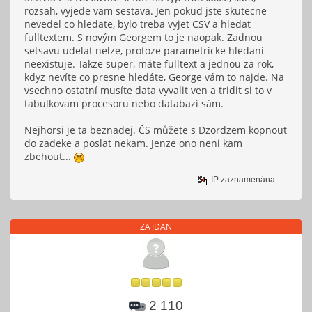
rozsah, vyjede vam sestava. Jen pokud jste skutecne
nevedel co hledate, bylo treba vyjet CSV a hledat
fulltextem. S novým Georgem to je naopak. Zadnou
setsavu udelat nelze, protoze parametricke hledani
neexistuje. Takze super, máte fulltext a jednou za rok,
kdyz nevíte co presne hledáte, George vám to najde. Na
vsechno ostatní musíte data vyvalit ven a tridit si to v
tabulkovam procesoru nebo databazi sám.
Nejhorsi je ta beznadej. ČS můžete s Dzordzem kopnout
do zadeke a poslat nekam. Jenze ono neni kam
zbehout...
IP zaznamenána
ZAJDAN
2 110