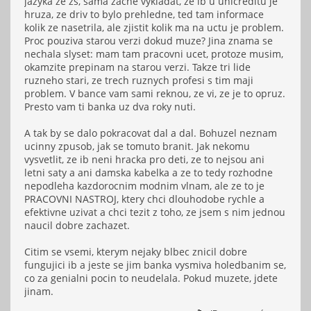
jazyka ze zs, sama zacne vykladat, ze ib u unicreditu je
hruza, ze driv to bylo prehledne, ted tam informace
kolik ze nasetrila, ale zjistit kolik ma na uctu je problem.
Proc pouziva starou verzi dokud muze? Jina znama se
nechala slyset: mam tam pracovni ucet, protoze musim,
okamzite prepinam na starou verzi. Takze tri lide
ruzneho stari, ze trech ruznych profesi s tim maji
problem. V bance vam sami reknou, ze vi, ze je to opruz.
Presto vam ti banka uz dva roky nuti.
A tak by se dalo pokracovat dal a dal. Bohuzel neznam
ucinny zpusob, jak se tomuto branit. Jak nekomu
vysvetlit, ze ib neni hracka pro deti, ze to nejsou ani
letni saty a ani damska kabelka a ze to tedy rozhodne
nepodleha kazdorocnim modnim vlnam, ale ze to je
PRACOVNI NASTROJ, ktery chci dlouhodobe rychle a
efektivne uzivat a chci tezit z toho, ze jsem s nim jednou
naucil dobre zachazet.
Citim se vsemi, kterym nejaky blbec znicil dobre
fungujici ib a jeste se jim banka vysmiva holedbanim se,
co za genialni pocin to neudelala. Pokud muzete, jdete
jinam.