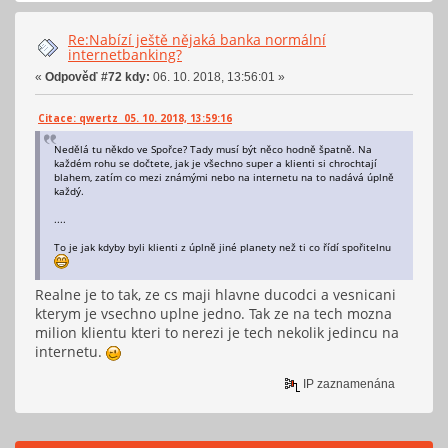
Re:Nabízí ještě nějaká banka normální
internetbanking?
«
Odpověď #72 kdy:
06. 10. 2018, 13:56:01 »
Citace: qwertz 05. 10. 2018, 13:59:16
Nedělá tu někdo ve Spořce? Tady musí být něco hodně špatně. Na
každém rohu se dočtete, jak je všechno super a klienti si chrochtají
blahem, zatím co mezi známými nebo na internetu na to nadává úplně
každý.
....
To je jak kdyby byli klienti z úplně jiné planety než ti co řídí spořitelnu
Realne je to tak, ze cs maji hlavne ducodci a vesnicani
kterym je vsechno uplne jedno. Tak ze na tech mozna
milion klientu kteri to nerezi je tech nekolik jedincu na
internetu.
IP zaznamenána