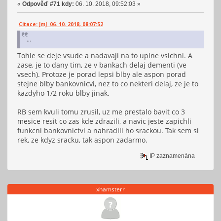
«
Odpověď #71 kdy:
06. 10. 2018, 09:52:03 »
Citace: JmJ 06. 10. 2018, 08:07:52
...
Tohle se deje vsude a nadavaji na to uplne vsichni. A
zase, je to dany tim, ze v bankach delaj dementi (ve
vsech). Protoze je porad lepsi blby ale aspon porad
stejne blby bankovnicvi, nez to co nekteri delaj, ze je to
kazdyho 1/2 roku blby jinak.
RB sem kvuli tomu zrusil, uz me prestalo bavit co 3
mesice resit co zas kde zdrazili, a navic jeste zapichli
funkcni bankovnictvi a nahradili ho srackou. Tak sem si
rek, ze kdyz sracku, tak aspon zadarmo.
IP zaznamenána
xhamsterr