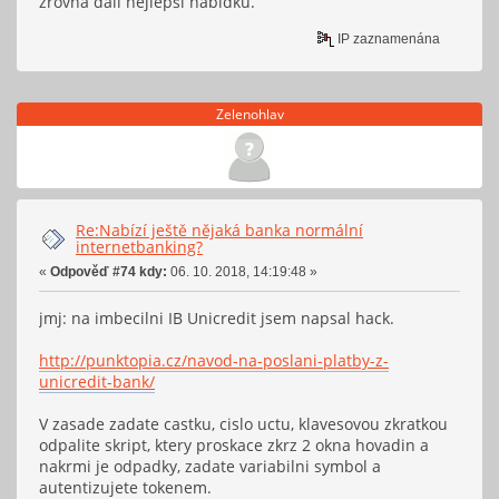
zrovna dali nejlepší nabídku.
IP zaznamenána
Zelenohlav
Re:Nabízí ještě nějaká banka normální
internetbanking?
«
Odpověď #74 kdy:
06. 10. 2018, 14:19:48 »
jmj: na imbecilni IB Unicredit jsem napsal hack.
http://punktopia.cz/navod-na-poslani-platby-z-
unicredit-bank/
V zasade zadate castku, cislo uctu, klavesovou zkratkou
odpalite skript, ktery proskace zkrz 2 okna hovadin a
nakrmi je odpadky, zadate variabilni symbol a
autentizujete tokenem.