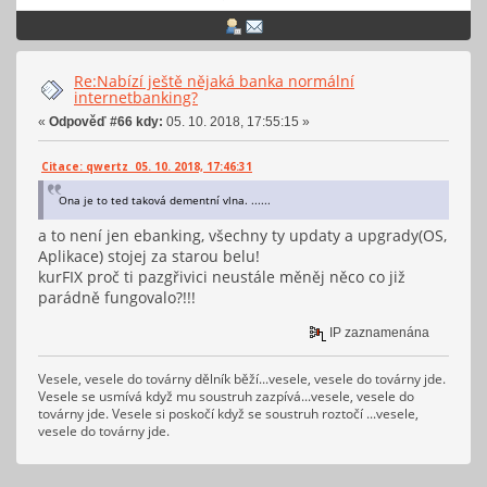
Re:Nabízí ještě nějaká banka normální
internetbanking?
«
Odpověď #66 kdy:
05. 10. 2018, 17:55:15 »
Citace: qwertz 05. 10. 2018, 17:46:31
Ona je to ted taková dementní vlna. ......
a to není jen ebanking, všechny ty updaty a upgrady(OS,
Aplikace) stojej za starou belu!
kurFIX proč ti pazgřivici neustále měněj něco co již
parádně fungovalo?!!!
IP zaznamenána
Vesele, vesele do továrny dělník běží...vesele, vesele do továrny jde.
Vesele se usmívá když mu soustruh zazpívá...vesele, vesele do
továrny jde. Vesele si poskočí když se soustruh roztočí ...vesele,
vesele do továrny jde.