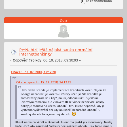
IP zaznamenána
Dqte
Re:Nabízí ještě nějaká banka normální
internetbanking?
«
Odpověď #70 kdy:
06. 10. 2018, 09:30:03 »
Citace: . 16. 07. 2018, 12:12:28
Citace: qwertz 15. 07. 2018, 14:17:28
Další velká sranda je implementace kreditních karet. Nejen, že
George nezobrazuje karetní/úvěrový účet (každá kreditka je
samostatný produkt, i když jsou k jednomu účtu s jedním
úvěrovým rámcem), ale v novém IB se vůbec nedozvíte, odkdy
dokdy je stanoveno účetní období - tzn. klient nepozná, kdy je
vystveno vyúčtpvání ani kdy mu končí bezúročné období. U
kreditky docela bezvýznamný detail.
Klient nemá co vědět a zkoumat. Klient má platit jak mourovatý. Nedej
bože ještě aby zaplatail částku v bezúročném období. Tak tohle jsme si