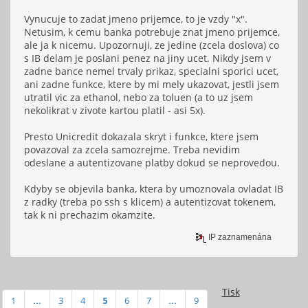
Vynucuje to zadat jmeno prijemce, to je vzdy "x".
Netusim, k cemu banka potrebuje znat jmeno prijemce,
ale ja k nicemu. Upozornuji, ze jedine (zcela doslova) co
s IB delam je poslani penez na jiny ucet. Nikdy jsem v
zadne bance nemel trvaly prikaz, specialni sporici ucet,
ani zadne funkce, ktere by mi mely ukazovat, jestli jsem
utratil vic za ethanol, nebo za toluen (a to uz jsem
nekolikrat v zivote kartou platil - asi 5x).
Presto Unicredit dokazala skryt i funkce, ktere jsem
povazoval za zcela samozrejme. Treba nevidim
odeslane a autentizovane platby dokud se neprovedou.
Kdyby se objevila banka, ktera by umoznovala ovladat IB
z radky (treba po ssh s klicem) a autentizovat tokenem,
tak k ni prechazim okamzite.
IP zaznamenána
Tisk
1
...
3
4
5
6
7
...
9