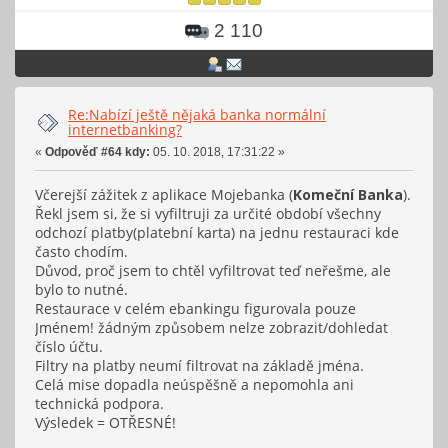
2 110
Re:Nabízí ještě nějaká banka normální
internetbanking?
«
Odpověď #64 kdy:
05. 10. 2018, 17:31:22 »
Včerejší zážitek z aplikace Mojebanka (
Komeční Banka
).
Řekl jsem si, že si vyfiltruji za určité období všechny
odchozí platby(platební karta) na jednu restauraci kde
často chodím.
Důvod, proč jsem to chtěl vyfiltrovat teď neřešme, ale
bylo to nutné.
Restaurace v celém ebankingu figurovala pouze
Jménem! žádným způsobem nelze zobrazit/dohledat
číslo účtu.
Filtry na platby neumí filtrovat na základě jména.
Celá mise dopadla neúspěšně a nepomohla ani
technická podpora.
Výsledek = OTŘESNÉ!