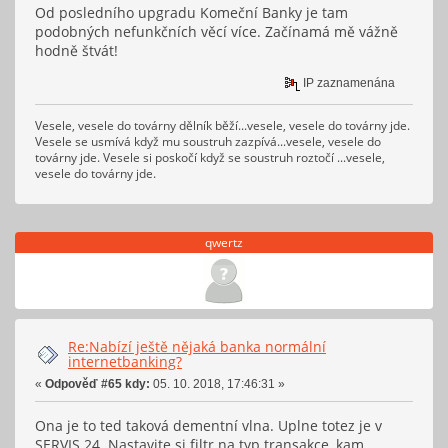
Od posledního upgradu Komeční Banky je tam
podobných nefunkčních věcí více. Začínamá mě vážně
hodně štvát!
IP zaznamenána
Vesele, vesele do továrny dělník běží...vesele, vesele do továrny jde.
Vesele se usmívá když mu soustruh zazpívá...vesele, vesele do
továrny jde. Vesele si poskočí když se soustruh roztočí ...vesele,
vesele do továrny jde.
qwertz
Re:Nabízí ještě nějaká banka normální
internetbanking?
«
Odpověď #65 kdy:
05. 10. 2018, 17:46:31 »
Ona je to ted taková dementní vlna. Uplne totez je v
SERVIS 24. Nastavite si filtr na typ transakce, kam,