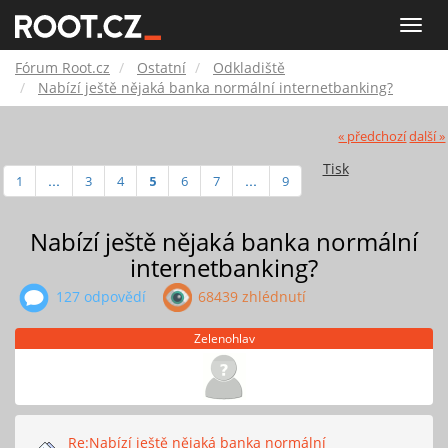
Fórum
Toggle
naviga
Root.cz
Fórum Root.cz
Ostatní
Odkladiště
Nabízí ještě nějaká banka normální internetbanking?
« předchozí
další »
Tisk
1
...
3
4
5
6
7
...
9
Nabízí ještě nějaká banka normální
internetbanking?
127 odpovědí
68439 zhlédnutí
Zelenohlav
Re:Nabízí ještě nějaká banka normální