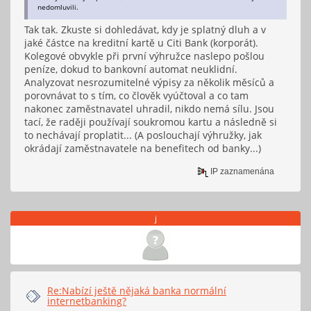
nedomluvili.
Tak tak. Zkuste si dohledávat, kdy je splatný dluh a v
jaké částce na kreditní kartě u Citi Bank (korporát).
Kolegové obvykle při první výhružce naslepo pošlou
peníze, dokud to bankovní automat neuklidní.
Analyzovat nesrozumitelné výpisy za několik měsíců a
porovnávat to s tím, co člověk vyúčtoval a co tam
nakonec zaměstnavatel uhradil, nikdo nemá sílu. Jsou
tací, že raději používají soukromou kartu a následně si
to nechávají proplatit... (A poslouchají výhružky, jak
okrádají zaměstnavatele na benefitech od banky...)
IP zaznamenána
j
Re:Nabízí ještě nějaká banka normální
internetbanking?