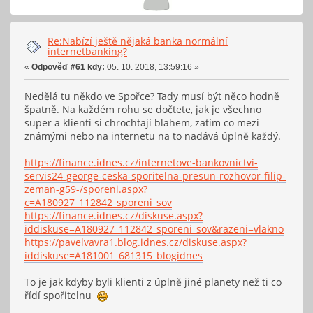
Re:Nabízí ještě nějaká banka normální
internetbanking?
«
Odpověď #61 kdy:
05. 10. 2018, 13:59:16 »
Nedělá tu někdo ve Spořce? Tady musí být něco hodně
špatně. Na každém rohu se dočtete, jak je všechno
super a klienti si chrochtají blahem, zatím co mezi
známými nebo na internetu na to nadává úplně každý.
https://finance.idnes.cz/internetove-bankovnictvi-
servis24-george-ceska-sporitelna-presun-rozhovor-filip-
zeman-g59-/sporeni.aspx?
c=A180927_112842_sporeni_sov
https://finance.idnes.cz/diskuse.aspx?
iddiskuse=A180927_112842_sporeni_sov&razeni=vlakno
https://pavelvavra1.blog.idnes.cz/diskuse.aspx?
iddiskuse=A181001_681315_blogidnes
To je jak kdyby byli klienti z úplně jiné planety než ti co
řídí spořitelnu