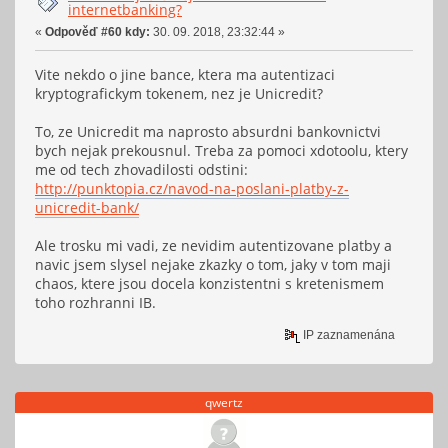
internetbanking?
«
Odpověď #60 kdy:
30. 09. 2018, 23:32:44 »
Vite nekdo o jine bance, ktera ma autentizaci
kryptografickym tokenem, nez je Unicredit?
To, ze Unicredit ma naprosto absurdni bankovnictvi
bych nejak prekousnul. Treba za pomoci xdotoolu, ktery
me od tech zhovadilosti odstini:
http://punktopia.cz/navod-na-poslani-platby-z-
unicredit-bank/
Ale trosku mi vadi, ze nevidim autentizovane platby a
navic jsem slysel nejake zkazky o tom, jaky v tom maji
chaos, ktere jsou docela konzistentni s kretenismem
toho rozhranni IB.
IP zaznamenána
qwertz