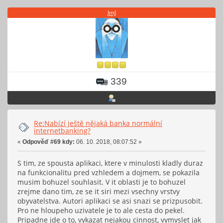
JmJ
339
Re:Nabízí ještě nějaká banka normální
internetbanking?
«
Odpověď #69 kdy:
06. 10. 2018, 08:07:52 »
S tim, ze spousta aplikaci, ktere v minulosti kladly duraz
na funkcionalitu pred vzhledem a dojmem, se pokazila
musim bohuzel souhlasit. V it oblasti je to bohuzel
zrejme dano tim, ze se it siri mezi vsechny vrstvy
obyvatelstva. Autori aplikaci se asi snazi se prizpusobit.
Pro ne hloupeho uzivatele je to ale cesta do pekel.
Pripadne jde o to, vykazat nejakou cinnost, vymyslet jak