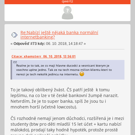
qwertz
Re:Nabízí ještě nějaká banka normální
internetbanking?
«
Odpověď #73 kdy:
06. 10. 2018, 14:18:47 »
Citace: xhamsterr 06. 10. 2018, 13:56:01
Realne je to tak, ze cs maji hlavne ducodci a vesnicani kterym je
vsechno uplne jedno. Tak ze na tech mozna milion klientu kteri to
nerezi je tech nekolik jedincu na internetu.
To je takový oblíbený žvást. ČS patří ještě k tomu
lepšímu, na co lze v té české bankovní žumpě narazit.
Netvrdím, že je to super banka, spíš že jsou tu i
mnohem horší (včetně lowcostu).
ČS rozhodně nemají jenom důchodci, rozšířená je i mezi
studenty (btw pro děti mladší 15 let účet + kartu nabízí
málokdo), prodají taky hodně hypoték, protože prostě