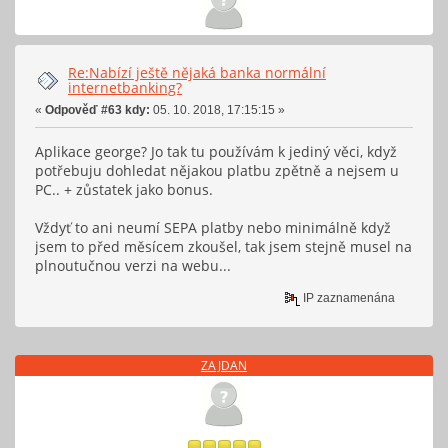
Re:Nabízí ještě nějaká banka normální
internetbanking?
«
Odpověď #63 kdy:
05. 10. 2018, 17:15:15 »
Aplikace george? Jo tak tu používám k jediný věci, když
potřebuju dohledat nějakou platbu zpětně a nejsem u
PC.. + zůstatek jako bonus.
Vždyť to ani neumí SEPA platby nebo minimálně když
jsem to před měsícem zkoušel, tak jsem stejně musel na
plnoutučnou verzi na webu...
IP zaznamenána
ZAJDAN