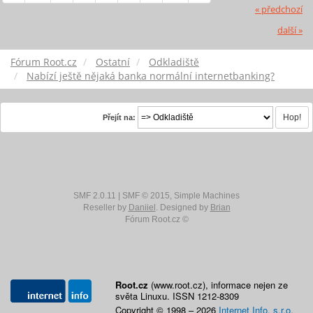
« předchozí
další »
Fórum Root.cz
Ostatní
Odkladiště
Nabízí ještě nějaká banka normální internetbanking?
Přejít na:
SMF 2.0.11
|
SMF © 2015
,
Simple Machines
Reseller by
Daniiel
. Designed by
Brian
Fórum Root.cz ©
Root.cz
(www.root.cz), informace nejen ze
světa Linuxu. ISSN 1212-8309
Copyright © 1998 – 2026
Internet Info, s.r.o.