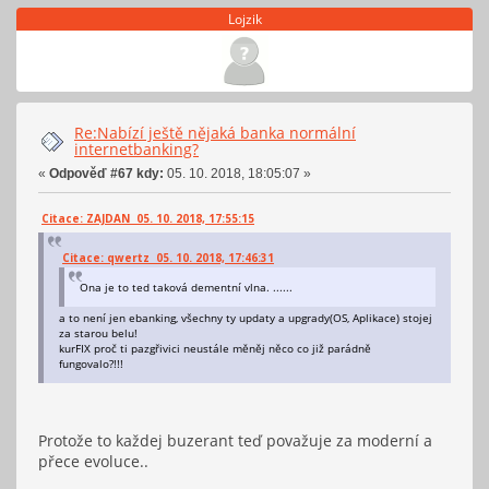
Lojzik
Re:Nabízí ještě nějaká banka normální
internetbanking?
«
Odpověď #67 kdy:
05. 10. 2018, 18:05:07 »
Citace: ZAJDAN 05. 10. 2018, 17:55:15
Citace: qwertz 05. 10. 2018, 17:46:31
Ona je to ted taková dementní vlna. ......
a to není jen ebanking, všechny ty updaty a upgrady(OS, Aplikace) stojej
za starou belu!
kurFIX proč ti pazgřivici neustále měněj něco co již parádně
fungovalo?!!!
Protože to každej buzerant teď považuje za moderní a
přece evoluce..