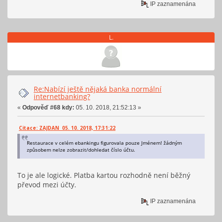
IP zaznamenána
L.
Re:Nabízí ještě nějaká banka normální
internetbanking?
«
Odpověď #68 kdy:
05. 10. 2018, 21:52:13 »
Citace: ZAJDAN 05. 10. 2018, 17:31:22
Restaurace v celém ebankingu figurovala pouze Jménem! žádným
způsobem nelze zobrazit/dohledat číslo účtu.
To je ale logické. Platba kartou rozhodně není běžný
převod mezi účty.
IP zaznamenána