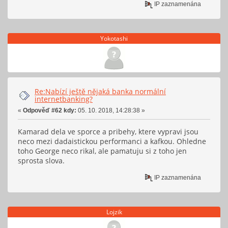
IP zaznamenána
Yokotashi
Re:Nabízí ještě nějaká banka normální
internetbanking?
«
Odpověď #62 kdy:
05. 10. 2018, 14:28:38 »
Kamarad dela ve sporce a pribehy, ktere vypravi jsou
neco mezi dadaistickou performanci a kafkou. Ohledne
toho George neco rikal, ale pamatuju si z toho jen
sprosta slova.
IP zaznamenána
Lojzik