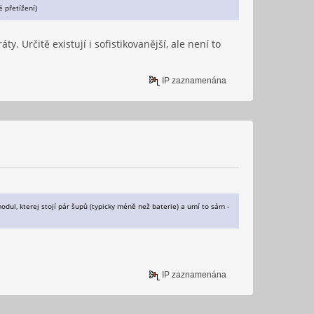
é přetížení)
y. Určitě existují i sofistikovanější, ale není to
IP zaznamenána
odul, kterej stojí pár šupů (typicky méně než baterie) a umí to sám -
IP zaznamenána