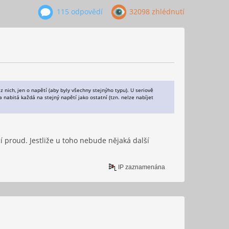
115 odpovědí
32098 zhlédnutí
 z nich, jen o napětí (aby byly všechny stejnýho typu). U seriově
a nabitá každá na stejný napětí jako ostatní (tzn. nelze nabíjet
í proud. Jestliže u toho nebude nějaká další
IP zaznamenána