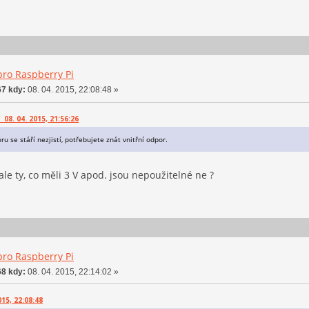
pro Raspberry Pi
7 kdy:
08. 04. 2015, 22:08:48 »
08. 04. 2015, 21:56:26
u se stáří nezjistí, potřebujete znát vnitřní odpor.
e ty, co měli 3 V apod. jsou nepoužitelné ne ?
pro Raspberry Pi
8 kdy:
08. 04. 2015, 22:14:02 »
015, 22:08:48