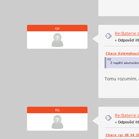
rpi
Re:Baterie 
«
Odpověď #6
Citace: Kolemjdoucí 
Z napětí akumulátor
Tomu rozumím, al
Kit
Re:Baterie 
«
Odpověď #6
Citace: rpi 08. 04. 2