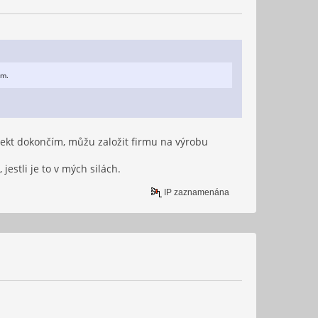
ím.
ojekt dokončím, můžu založit firmu na výrobu
jestli je to v mých silách.
IP zaznamenána