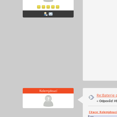
Kolemjdoucí
Re:Baterie 
«
Odpověď #6
Citace: Kolemjdouci 