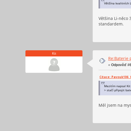
Většína kvalitních 
Většina Li-něco 3
standardem.
Kit
Re:Baterie 
«
Odpověď #6
Citace: Pavouk106 08
Mezitím napsal Kit 
> stačí připojit bat
Měl jsem na mysl