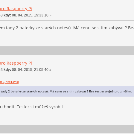
pro Raspberry Pi
3 kdy:
08. 04. 2015, 19:33:10 »
em tady 2 baterky ze starých notesů. Má cenu se s tím zabývat ? Be
pro Raspberry Pi
4 kdy:
08. 04. 2015, 21:05:40 »
015, 19:33:10
 tady 2 baterky ze starých notesů. Má cenu se s tím zabývat ? Bez testru stejně prd změřím.
u hodit. Tester si můžeš vyrobit.