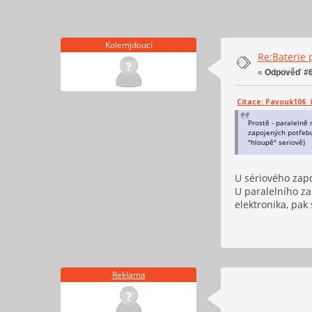
Kolemjdoucí
Re:Baterie 
«
Odpověď #6
Citace: Pavouk106 08
Prostě - paralelně 
zapojených potřebuj
"hloupě" seriově)
U sériového zapo
U paralelního za
elektronika, pak
Reklama