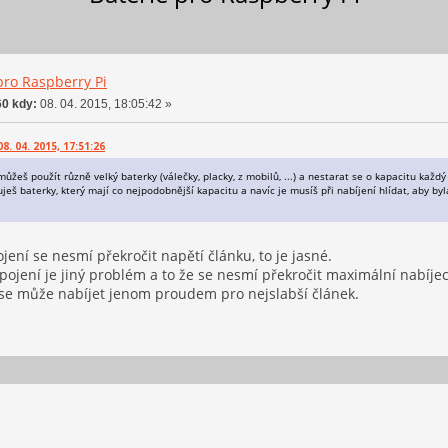
pro Raspberry Pi
0 kdy:
08. 04. 2015, 18:05:42 »
. 04. 2015, 17:51:26
můžeš použít různě velký baterky (válečky, placky, z mobilů, ...) a nestarat se o kapacitu každý
eš baterky, který mají co nejpodobnější kapacitu a navíc je musíš při nabíjení hlídat, aby byl
jení se nesmí překročit napětí článku, to je jasné.
pojení je jiný problém a to že se nesmí překročit maximální nabíjec
 se může nabíjet jenom proudem pro nejslabší článek.