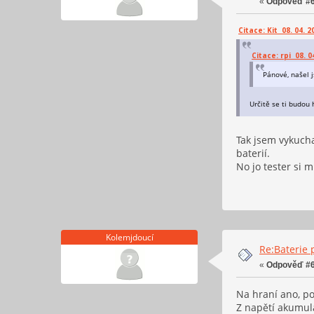
«
Odpověď #6
Citace: Kit 08. 04. 2
Citace: rpi 08. 0
Pánové, našel 
Určitě se ti budou 
Tak jsem vykucha
baterií.
No jo tester si 
Kolemjdoucí
Re:Baterie 
«
Odpověď #6
Na hraní ano, po
Z napětí akumulá