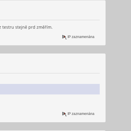
z testru stejně prd změřím.
IP zaznamenána
IP zaznamenána