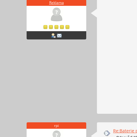
Reklama
rpi
Re:Baterie 