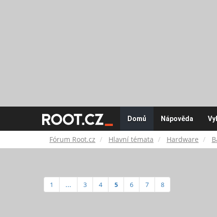
Fórum
Domů
Nápověda
Vy
Root.cz
Fórum Root.cz
Hlavní témata
Hardware
B
1
...
3
4
5
6
7
8