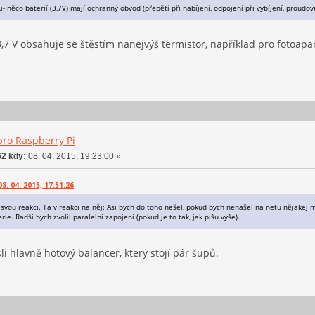
Li- něco baterií (3,7V) mají ochranný obvod (přepětí při nabíjení, odpojení při vybíjení, proudov
,7 V obsahuje se štěstím nanejvýš termistor, například pro fotoaparát
pro Raspberry Pi
2 kdy:
08. 04. 2015, 19:23:00 »
. 04. 2015, 17:51:26
svou reakci. Ta v reakci na něj: Asi bych do toho nešel, pokud bych nenašel na netu nějakej m
erie. Radši bych zvolil paralelní zapojení (pokud je to tak, jak píšu výše).
i hlavně hotový balancer, který stojí pár šupů.