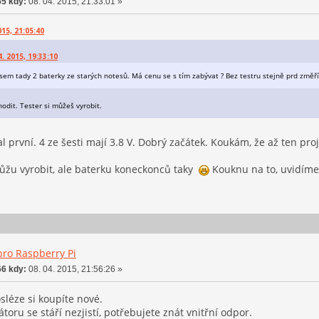
5 kdy:
08. 04. 2015, 21:33:01 »
015, 21:05:40
4. 2015, 19:33:10
jsem tady 2 baterky ze starých notesů. Má cenu se s tím zabývat ? Bez testru stejně prd změř
hodit. Tester si můžeš vyrobit.
l první. 4 ze šesti mají 3.8 V. Dobrý začátek. Koukám, že až ten pr
můžu vyrobit, ale baterku koneckonců taky
Kouknu na to, uvidíme, 
pro Raspberry Pi
6 kdy:
08. 04. 2015, 21:56:26 »
sléze si koupíte nové.
toru se stáří nezjistí, potřebujete znát vnitřní odpor.