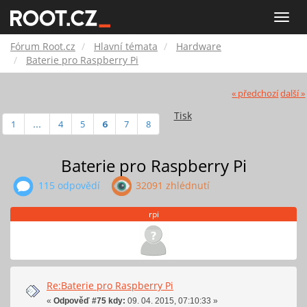
Fórum
Toggle
naviga
Root.cz
Fórum Root.cz
Hlavní témata
Hardware
Baterie pro Raspberry Pi
« předchozí
další »
Tisk
1
...
4
5
6
7
8
Baterie pro Raspberry Pi
115 odpovědí
32091 zhlédnutí
rpi
Re:Baterie pro Raspberry Pi
«
Odpověď #75 kdy:
09. 04. 2015, 07:10:33 »