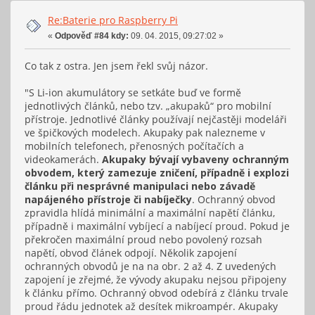
Re:Baterie pro Raspberry Pi
«
Odpověď #84 kdy:
09. 04. 2015, 09:27:02 »
Co tak z ostra. Jen jsem řekl svůj názor.
"S Li-ion akumulátory se setkáte buď ve formě
jednotlivých článků, nebo tzv. „akupaků“ pro mobilní
přístroje. Jednotlivé články používají nejčastěji modeláři
ve špičkových modelech. Akupaky pak nalezneme v
mobilních telefonech, přenosných počítačích a
videokamerách.
Akupaky bývají vybaveny ochranným
obvodem, který zamezuje zničení, případně i explozi
článku při nesprávné manipulaci nebo závadě
napájeného přístroje či nabíječky
. Ochranný obvod
zpravidla hlídá minimální a maximální napětí článku,
případně i maximální vybíjecí a nabíjecí proud. Pokud je
překročen maximální proud nebo povolený rozsah
napětí, obvod článek odpojí. Několik zapojení
ochranných obvodů je na na obr. 2 až 4. Z uvedených
zapojení je zřejmé, že vývody akupaku nejsou připojeny
k článku přímo. Ochranný obvod odebírá z článku trvale
proud řádu jednotek až desítek mikroampér. Akupaky