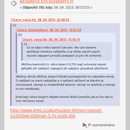
Re:Baterie pro Raspberry Pi
«
Odpověď #81 kdy:
09. 04. 2015, 08:53:53 »
Citace: vana-hb 08. 04. 2015, 23:08:16
Citace: Kolemjdouci 08. 04. 2015, 16:21:36
Citace: vana-hb 08. 04. 2015, 15:45:11
Co se týká li-něco baterií tak ano. Ale tato baterie
potřebují vhodnou nabíječku a je třeba zajistit jejich
včasné odpojení protože podvybití je pro ně smrtelné.
Většína kvalitních Li- něco baterií (3,7V) mají ochranný obvod
(přepětí při nabíjení, odpojení při vybíjení, proudové přetížení)
Většina, drtivá většina, baterií-článků pochopitelně nic takového nemá.
O nabíjení se stará nabíječka a o vybíjení zařízení ve kterém je
instalovaná. nemaji to modelářské baterie, nemaji to telefony a nemaji
to ani notebooky.
Jinak bejt váma koupim nějaké hotové řešení protože jak to čtu tak tu
moc lidí šanci nemá.
http://www.gme.cz/akumulator-lithiovy-nexcell-
ics503040-600mah-3-7v-p540-450
IP zaznamenána