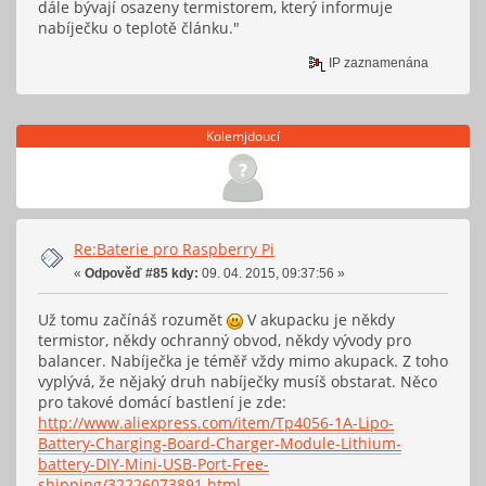
dále bývají osazeny termistorem, který informuje
nabíječku o teplotě článku."
IP zaznamenána
Kolemjdoucí
Re:Baterie pro Raspberry Pi
«
Odpověď #85 kdy:
09. 04. 2015, 09:37:56 »
Už tomu začínáš rozumět
V akupacku je někdy
termistor, někdy ochranný obvod, někdy vývody pro
balancer. Nabíječka je téměř vždy mimo akupack. Z toho
vyplývá, že nějaký druh nabíječky musíš obstarat. Něco
pro takové domácí bastlení je zde:
http://www.aliexpress.com/item/Tp4056-1A-Lipo-
Battery-Charging-Board-Charger-Module-Lithium-
battery-DIY-Mini-USB-Port-Free-
shipping/32226073891.html