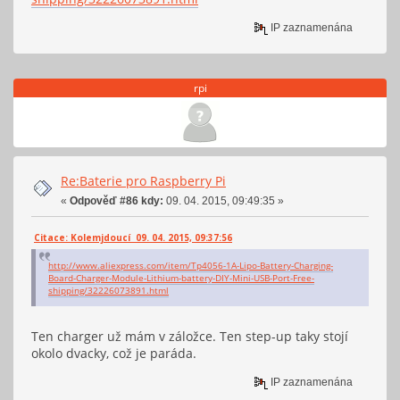
IP zaznamenána
rpi
Re:Baterie pro Raspberry Pi
«
Odpověď #86 kdy:
09. 04. 2015, 09:49:35 »
Citace: Kolemjdoucí 09. 04. 2015, 09:37:56
http://www.aliexpress.com/item/Tp4056-1A-Lipo-Battery-Charging-
Board-Charger-Module-Lithium-battery-DIY-Mini-USB-Port-Free-
shipping/32226073891.html
Ten charger už mám v záložce. Ten step-up taky stojí
okolo dvacky, což je paráda.
IP zaznamenána