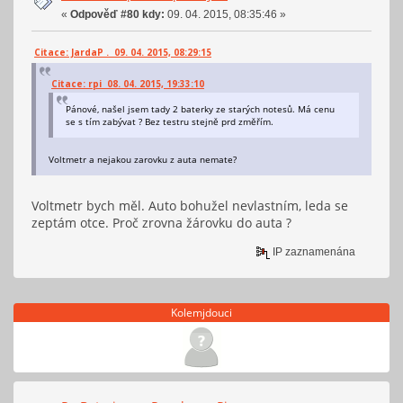
«
Odpověď #80 kdy:
09. 04. 2015, 08:35:46 »
Citace: JardaP . 09. 04. 2015, 08:29:15
Citace: rpi 08. 04. 2015, 19:33:10
Pánové, našel jsem tady 2 baterky ze starých notesů. Má cenu
se s tím zabývat ? Bez testru stejně prd změřím.
Voltmetr a nejakou zarovku z auta nemate?
Voltmetr bych měl. Auto bohužel nevlastním, leda se
zeptám otce. Proč zrovna žárovku do auta ?
IP zaznamenána
Kolemjdouci