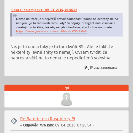
Citace: Kolemjdoucí 09. 04. 2015, 06:56:08
Obvod na fotce je s největší pravděpodobností pouze na ochrany, ne na
nabíjení. Je to tam kvůli tomu, když to nějaký inteligent nosí v kapse a
zkratují mu to klíče, tak aby nebyla ohrožena jeho funkce rostlináře
https://www.youtube.com/watch?v=HJckTCa7Mo0
Ne, je to ono a taky je to tam kvůli BSI. Ale je fakt, že
některé ty levné shity to nemají. Ovšem tvrdit, že
naprostá většina to nemá je nepodložená volovina.
IP zaznamenána
rpi
Re:Baterie pro Raspberry Pi
«
Odpověď #76 kdy:
09. 04. 2015, 07:25:54 »