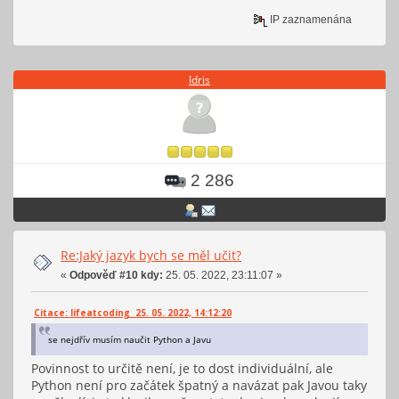
IP zaznamenána
Idris
2 286
Re:Jaký jazyk bych se měl učit?
«
Odpověď #10 kdy:
25. 05. 2022, 23:11:07 »
Citace: lifeatcoding 25. 05. 2022, 14:12:20
se nejdřív musím naučit Python a Javu
Povinnost to určitě není, je to dost individuální, ale
Python není pro začátek špatný a navázat pak Javou taky