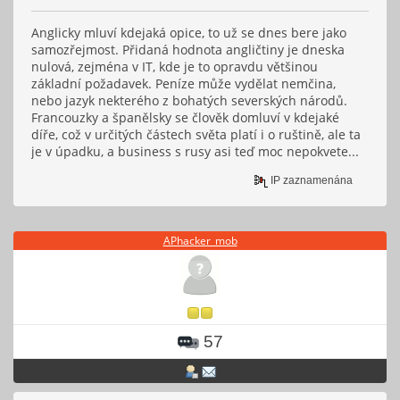
Anglicky mluví kdejaká opice, to už se dnes bere jako
samozřejmost. Přidaná hodnota angličtiny je dneska
nulová, zejména v IT, kde je to opravdu většinou
základní požadavek. Peníze může vydělat nemčina,
nebo jazyk nekterého z bohatých severských národů.
Francouzky a španělsky se člověk domluví v kdejaké
díře, což v určitých částech světa platí i o ruštině, ale ta
je v úpadku, a business s rusy asi teď moc nepokvete...
IP zaznamenána
APhacker_mob
57