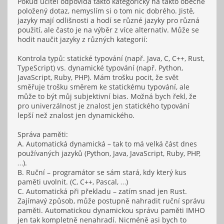
Pokud učitel odpovídá takto kategoricky na takto obecně
položený dotaz, nemyslím si o tom nic dobrého. Jistě,
jazyky mají odlišnosti a hodí se různé jazyky pro různá
použití, ale často je na výběr z více alternativ. Může se
hodit naučit jazyky z různých kategorií:
Kontrola typů: statické typování (např. Java, C, C++, Rust,
TypeScript) vs. dynamické typování (např. Python,
JavaScript, Ruby, PHP). Mám trošku pocit, že svět
směřuje trošku směrem ke statickému typování, ale
může to být můj subjektivní bias. Možná bych řekl, že
pro univerzálnost je znalost jen statického typování
lepší než znalost jen dynamického.
Správa paměti:
A. Automatická dynamická – tak to má velká část dnes
používaných jazyků (Python, Java, JavaScript, Ruby, PHP,
…).
B. Ruční – programátor se sám stará, kdy který kus
paměti uvolnit. (C, C++, Pascal, …)
C. Automatická při překladu – zatím snad jen Rust.
Zajímavý způsob, může postupně nahradit ruční správu
paměti. Automatickou dynamickou správu paměti IMHO
jen tak kompletně nenahradí. Nicméně asi bych to