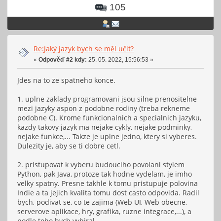
105
Re:Jaký jazyk bych se měl učit?
«
Odpověď #2 kdy:
25. 05. 2022, 15:56:53 »
Jdes na to ze spatneho konce.
1. uplne zaklady programovani jsou silne prenositelne
mezi jazyky aspon z podobne rodiny (treba rekneme
podobne C). Krome funkcionalnich a specialnich jazyku,
kazdy takovy jazyk ma nejake cykly, nejake podminky,
nejake funkce,... Takze je uplne jedno, ktery si vyberes.
Dulezity je, aby se ti dobre cetl.
2. pristupovat k vyberu budouciho povolani stylem
Python, pak Java, protoze tak hodne vydelam, je imho
velky spatny. Presne takhle k tomu pristupuje polovina
Indie a ta jejich kvalita tomu dost casto odpovida. Radil
bych, podivat se, co te zajima (Web UI, Web obecne,
serverove aplikace, hry, grafika, ruzne integrace,...), a
podle toho bych vybiral.