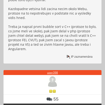
Kazdopadne vetsina lidi zacina necim okolo Webu,
protoze na to nepotrebujes v podstate nic a vysledky
vidis hned.
Treba ja napsal prvni bubble sort v C++ (protoze to bylo,
co jsme meli ve skole), pak jsem delal v php (protoze
jsem chtel delat weby), pak jsem se na chvili vratil k C++
(protoze FEL CVUT), pak jsem zacal s Javou (protoze
projekt na VS) a ted se zivim hlavne Javou, ale treba i
Angularem.
IP zaznamenána
user398
55