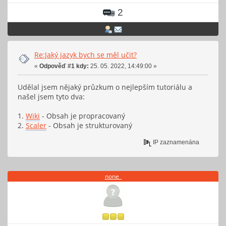
2
Re:Jaký jazyk bych se měl učit?
«
Odpověď #1 kdy:
25. 05. 2022, 14:49:00 »
Udělal jsem nějaký průzkum o nejlepším tutoriálu a
našel jsem tyto dva:
1.
Wiki
- Obsah je propracovaný
2.
Scaler
- Obsah je strukturovaný
IP zaznamenána
none_