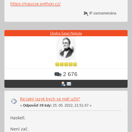
https://naucse.python.cz/
IP zaznamenána
Ondra Satai Nekola
2 676
Re:Jaký jazyk bych se měl učit?
«
Odpověď #9 kdy:
25. 05. 2022, 21:51:47 »
Haskell.
Není zač.