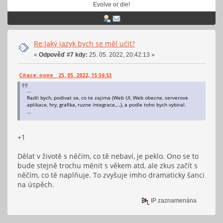
Evolve or die!
Re:Jaký jazyk bych se měl učit?
«
Odpověď #7 kdy:
25. 05. 2022, 20:42:13 »
Citace: none_ 25. 05. 2022, 15:56:53
...
Radil bych, podivat se, co te zajima (Web UI, Web obecne, serverove
aplikace, hry, grafika, ruzne integrace,...), a podle toho bych vybiral.
...
+1
Dělat v životě s něčím, co tě nebaví, je peklo. Ono se to
bude stejně trochu měnit s věkem atd, ale zkus začít s
něčím, co tě naplňuje. To zvyšuje imho dramaticky šanci
na úspěch.
IP zaznamenána