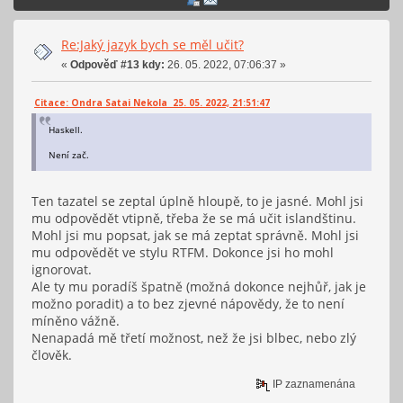
Re:Jaký jazyk bych se měl učit?
«
Odpověď #13 kdy:
26. 05. 2022, 07:06:37 »
Citace: Ondra Satai Nekola 25. 05. 2022, 21:51:47
Haskell.
Není zač.
Ten tazatel se zeptal úplně hloupě, to je jasné. Mohl jsi
mu odpovědět vtipně, třeba že se má učit islandštinu.
Mohl jsi mu popsat, jak se má zeptat správně. Mohl jsi
mu odpovědět ve stylu RTFM. Dokonce jsi ho mohl
ignorovat.
Ale ty mu poradíš špatně (možná dokonce nejhůř, jak je
možno poradit) a to bez zjevné nápovědy, že to není
míněno vážně.
Nenapadá mě třetí možnost, než že jsi blbec, nebo zlý
člověk.
IP zaznamenána