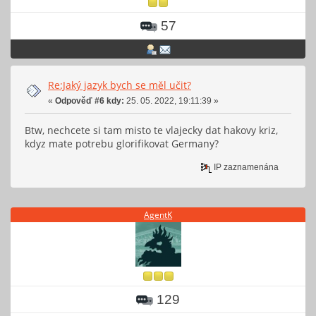
57
Re:Jaký jazyk bych se měl učit?
«
Odpověď #6 kdy:
25. 05. 2022, 19:11:39 »
Btw, nechcete si tam misto te vlajecky dat hakovy kriz,
kdyz mate potrebu glorifikovat Germany?
IP zaznamenána
AgentK
129