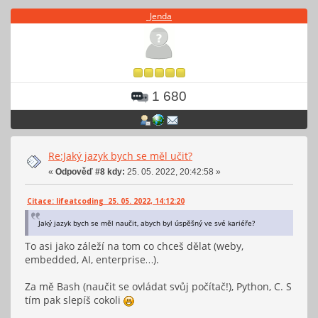
_Jenda
1 680
Re:Jaký jazyk bych se měl učit?
«
Odpověď #8 kdy:
25. 05. 2022, 20:42:58 »
Citace: lifeatcoding 25. 05. 2022, 14:12:20
Jaký jazyk bych se měl naučit, abych byl úspěšný ve své kariéře?
To asi jako záleží na tom co chceš dělat (weby,
embedded, AI, enterprise…).
Za mě Bash (naučit se ovládat svůj počítač!), Python, C. S
tím pak slepíš cokoli