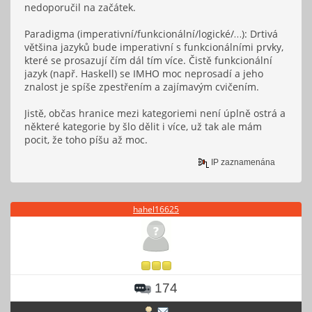
nedoporučil na začátek.
Paradigma (imperativní/funkcionální/logické/…): Drtivá
většina jazyků bude imperativní s funkcionálními prvky,
které se prosazují čím dál tím více. Čistě funkcionální
jazyk (např. Haskell) se IMHO moc neprosadí a jeho
znalost je spíše zpestřením a zajímavým cvičením.
Jistě, občas hranice mezi kategoriemi není úplně ostrá a
některé kategorie by šlo dělit i více, už tak ale mám
pocit, že toho píšu až moc.
IP zaznamenána
hahel16625
174