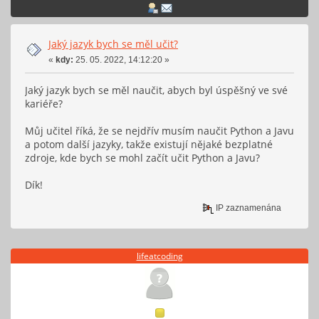
Jaký jazyk bych se měl učit?
«
kdy:
25. 05. 2022, 14:12:20 »
Jaký jazyk bych se měl naučit, abych byl úspěšný ve své
kariéře?
Můj učitel říká, že se nejdřív musím naučit Python a Javu
a potom další jazyky, takže existují nějaké bezplatné
zdroje, kde bych se mohl začít učit Python a Javu?
Dík!
IP zaznamenána
lifeatcoding