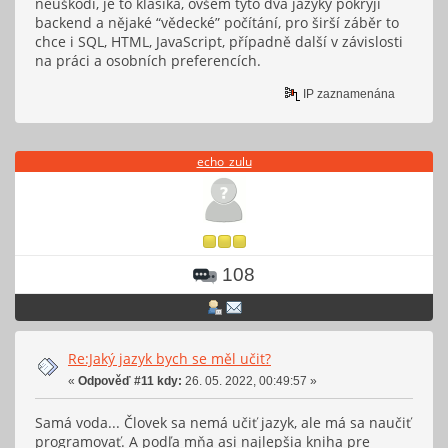
neuškodí, je to klasika, ovšem tyto dva jazyky pokryjí
backend a nějaké “vědecké” počítání, pro širší záběr to
chce i SQL, HTML, JavaScript, případně další v závislosti
na práci a osobních preferencích.
IP zaznamenána
echo_zulu
108
Re:Jaký jazyk bych se měl učit?
«
Odpověď #11 kdy:
26. 05. 2022, 00:49:57 »
Samá voda... Človek sa nemá učiť jazyk, ale má sa naučiť
programovať. A podľa mňa asi najlepšia kniha pre