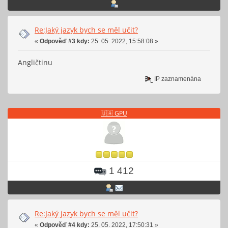
Re:Jaký jazyk bych se měl učit?
«
Odpověď #3 kdy:
25. 05. 2022, 15:58:08 »
Angličtinu
IP zaznamenána
🇺🇦 GPU
1 412
Re:Jaký jazyk bych se měl učit?
«
Odpověď #4 kdy:
25. 05. 2022, 17:50:31 »