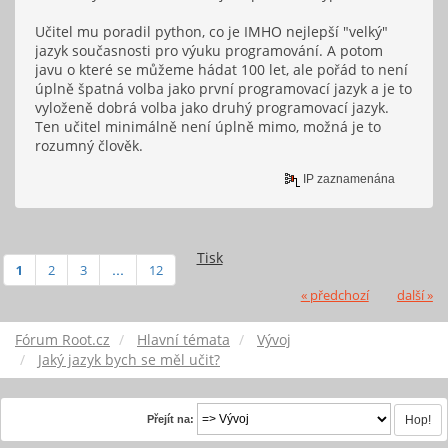
Učitel mu poradil python, co je IMHO nejlepší "velký"
jazyk současnosti pro výuku programování. A potom
javu o které se můžeme hádat 100 let, ale pořád to není
úplně špatná volba jako první programovací jazyk a je to
vyloženě dobrá volba jako druhý programovací jazyk.
Ten učitel minimálně není úplně mimo, možná je to
rozumný člověk.
IP zaznamenána
Tisk
1
2
3
...
12
« předchozí
další »
Fórum Root.cz
Hlavní témata
Vývoj
Jaký jazyk bych se měl učit?
Přejít na: