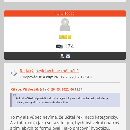
hahel16625
174
Re:Jaký jazyk bych se měl učit?
«
Odpověď #14 kdy:
26. 05. 2022, 07:12:54 »
Citace: Vít Šesták (v6ak) 26. 05. 2022, 06:12:31
Pokud učitel odpovídá takto kategoricky na takto obecně položený
dotaz, nemyslím si o tom nic dobrého.
To my ale vůbec nevíme, že učitel řekl něco kategoricky.
A z toho, co (a jak!) se tazatel ptá, bych byl velmi opatrný
s tím, abych to formuloval i jako pracovní hypotézu.