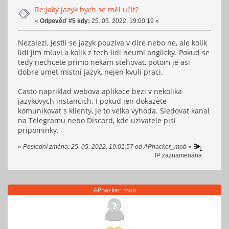
Re:Jaký jazyk bych se měl učit?
«
Odpověď #5 kdy:
25. 05. 2022, 19:00:19 »
Nezalezi, jestli se jazyk pouziva v dire nebo ne, ale kolik
lidi jim mluvi a kolik z tech lidi neumi anglicky. Pokud se
tedy nechcete primo nekam stehovat, potom je asi
dobre umet mistni jazyk, nejen kvuli praci.
Casto napriklad webova aplikace bezi v nekolika
jazykovych instancich. I pokud jen dokazete
komunikovat s klienty, je to velka vyhoda. Sledovat kanal
na Telegramu nebo Discord, kde uzivatele pisi
pripominky.
«
Poslední změna: 25. 05. 2022, 19:01:57 od APhacker_mob
»
IP zaznamenána
APhacker_mob