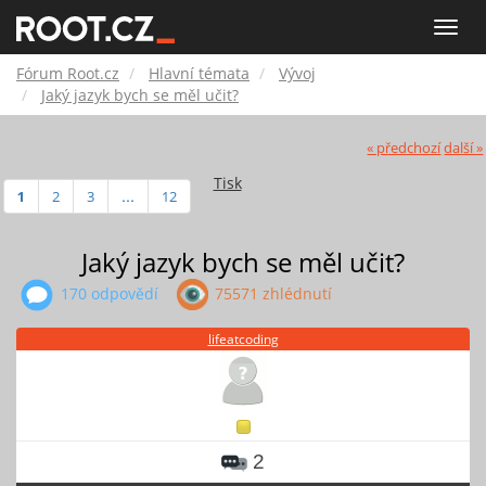
Fórum
Toggle
naviga
Root.cz
Fórum Root.cz
Hlavní témata
Vývoj
Jaký jazyk bych se měl učit?
« předchozí
další »
Tisk
1
2
3
...
12
Jaký jazyk bych se měl učit?
170 odpovědí
75571 zhlédnutí
lifeatcoding
2