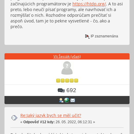
začínajúcich programátorov je
https://htdp.org/
. A to asi
preto, lebo neučí písať programy, ale navrhovať ich a
rozmýšľať o nich. Rozhodne odporúčam prečítať si
aspoň úvod, tam je to pekne vysvetlené - čo, ako a
prečo.
IP zaznamenána
Vít Šesták (v6ak)
692
Re:Jaký jazyk bych se měl učit?
«
Odpověď #12 kdy:
26. 05. 2022, 06:12:31 »