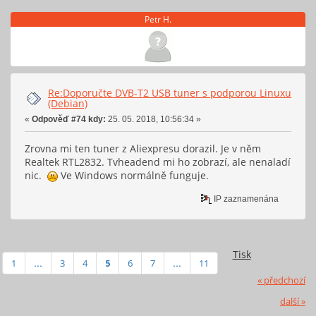
Petr H.
Re:Doporučte DVB-T2 USB tuner s podporou Linuxu
(Debian)
«
Odpověď #74 kdy:
25. 05. 2018, 10:56:34 »
Zrovna mi ten tuner z Aliexpresu dorazil. Je v něm
Realtek RTL2832. Tvheadend mi ho zobrazí, ale nenaladí
nic.
Ve Windows normálně funguje.
IP zaznamenána
Tisk
1
...
3
4
5
6
7
...
11
« předchozí
další »