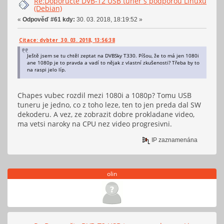
Re:Doporučte DVB-T2 USB tuner s podporou Linuxu
(Debian)
«
Odpověď #61 kdy:
30. 03. 2018, 18:19:52 »
Citace: dvbter 30. 03. 2018, 13:56:38
Ještě jsem se tu chtěl zeptat na DVBSky T330. Píšou, že to má jen 1080i
ane 1080p je to pravda a vadí to nějak z vlastní zkušenosti? Třeba by to
na raspi jelo líp.
Chapes vubec rozdil mezi 1080i a 1080p? Tomu USB
tuneru je jedno, co z toho leze, ten to jen preda dal SW
dekoderu. A vez, ze zobrazit dobre prokladane video,
ma vetsi naroky na CPU nez video progresivni.
IP zaznamenána
olin