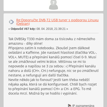
Re:Doporučte DVB-T2 USB tuner s podporou Linuxu
(Debian)
«
Odpověď #67 kdy:
08. 04. 2018, 21:39:21 »
Tak DVBSky T330 mám doma za tisícovku z německého
amazonu - díky oline!
Připojeno zatím k notebooku. Zkoušel jsem dálkové
ovládání a Kaffeine. Jde nastavit hlasitost (tlačítka VOL-,
VOL+, MUTE) a přepínání kanálů pomocí čísel 0-9. Musí
se ale zmáčknout velmi krátce. Většinou se mi to
nepovede a napíšou se 3 za sebou :-( Přepínání kanálu
nahoru a dolů (CH+, CH-) nefunguje, nic se po zmáčknutí
nestane, a nefungují ani další tlačítka.
Nevíte někdo jak to fixnout? Jestli tam třeba neběží
nějaka apka, která se dá konfigurovat. Chtěl bych rozjet
to přepínání kanálů pomocí CH+ a CH- a EPG. To mě
docela mrzí. Možná by se hodilo i vypínání.
IP zaznamenána