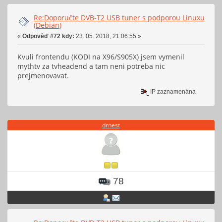
Re:Doporučte DVB-T2 USB tuner s podporou Linuxu
(Debian)
«
Odpověď #72 kdy:
23. 05. 2018, 21:06:55 »
Kvuli frontendu (KODI na X96/S905X) jsem vymenil
mythtv za tvheadend a tam neni potreba nic
prejmenovavat.
IP zaznamenána
drnest
78