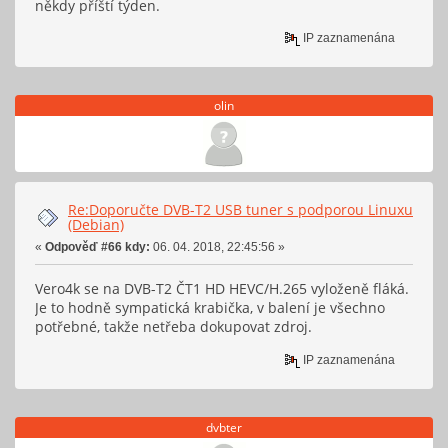
někdy příští týden.
IP zaznamenána
olin
Re:Doporučte DVB-T2 USB tuner s podporou Linuxu
(Debian)
«
Odpověď #66 kdy:
06. 04. 2018, 22:45:56 »
Vero4k se na DVB-T2 ČT1 HD HEVC/H.265 vyloženě fláká.
Je to hodně sympatická krabička, v balení je všechno
potřebné, takže netřeba dokupovat zdroj.
IP zaznamenána
dvbter