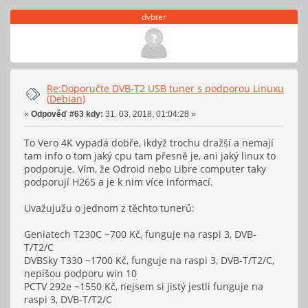
dvbter
Re:Doporučte DVB-T2 USB tuner s podporou Linuxu
(Debian)
«
Odpověď #63 kdy:
31. 03. 2018, 01:04:28 »
To Vero 4K vypadá dobře, ikdyž trochu dražší a nemají
tam info o tom jaký cpu tam přesně je, ani jaký linux to
podporuje. Vím, že Odroid nebo Libre computer taky
podporují H265 a je k nim více informací.
Uvažujužu o jednom z těchto tunerů:
Geniatech T230C ~700 Kč, funguje na raspi 3, DVB-
T/T2/C
DVBSky T330 ~1700 Kč, funguje na raspi 3, DVB-T/T2/C,
nepíšou podporu win 10
PCTV 292e ~1550 Kč, nejsem si jistý jestli funguje na
raspi 3, DVB-T/T2/C