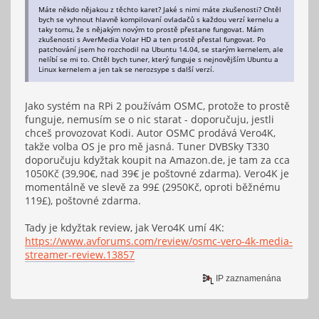
Máte někdo nějakou z těchto karet? Jaké s nimi máte zkušenosti? Chtěl
bych se vyhnout hlavně kompilovaní ovladačů s každou verzí kernelu a
taky tomu, že s nějakým novým to prostě přestane fungovat. Mám
zkušenosti s AverMedia Volar HD a ten prostě přestal fungovat. Po
patchování jsem ho rozchodil na Ubuntu 14.04, se starým kernelem, ale
nelíbí se mi to. Chtěl bych tuner, který funguje s nejnovějším Ubuntu a
Linux kernelem a jen tak se nerozsype s další verzí.
Jako systém na RPi 2 používám OSMC, protože to prostě
funguje, nemusím se o nic starat - doporučuju, jestli
chceš provozovat Kodi. Autor OSMC prodává Vero4K,
takže volba OS je pro mě jasná. Tuner DVBSky T330
doporučuju kdyžtak koupit na Amazon.de, je tam za cca
1050Kč (39,90€, nad 39€ je poštovné zdarma). Vero4K je
momentálně ve slevě za 99£ (2950Kč, oproti běžnému
119£), poštovné zdarma.
Tady je kdyžtak review, jak Vero4K umí 4K:
https://www.avforums.com/review/osmc-vero-4k-media-
streamer-review.13857
IP zaznamenána