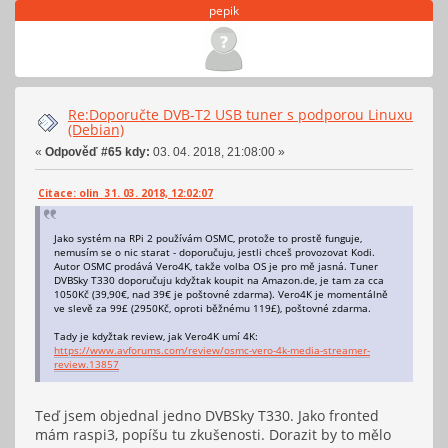
pepik
Re:Doporučte DVB-T2 USB tuner s podporou Linuxu
(Debian)
«
Odpověď #65 kdy:
03. 04. 2018, 21:08:00 »
Citace: olin 31. 03. 2018, 12:02:07
Jako systém na RPi 2 používám OSMC, protože to prostě funguje,
nemusím se o nic starat - doporučuju, jestli chceš provozovat Kodi.
Autor OSMC prodává Vero4K, takže volba OS je pro mě jasná. Tuner
DVBSky T330 doporučuju kdyžtak koupit na Amazon.de, je tam za cca
1050Kč (39,90€, nad 39€ je poštovné zdarma). Vero4K je momentálně
ve slevě za 99£ (2950Kč, oproti běžnému 119£), poštovné zdarma.
Tady je kdyžtak review, jak Vero4K umí 4K:
https://www.avforums.com/review/osmc-vero-4k-media-streamer-
review.13857
Teď jsem objednal jedno DVBSky T330. Jako fronted
mám raspi3, popíšu tu zkušenosti. Dorazit by to mělo