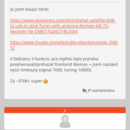
Ja jsem koupil tohle:
https://www.aliexpress.com/item/Digital-satellite-DVB-
t2-usb-tv-stick-Tuner-with-antenna-Remote-HD-TV-
Receiver-for-DVB/1762667746.html
https://www.linuxtv.org/wiki/index.php/Astrometa_DVB-
T2
V Debianu 9 funkcni, pro mythtv bylo potreba
prejmenovat/prehazet frontend devices + jsem nastavil
vyssi timeouty (signal 7000, tuning 10000).
Za ~370Kc super
IP zaznamenána
jc