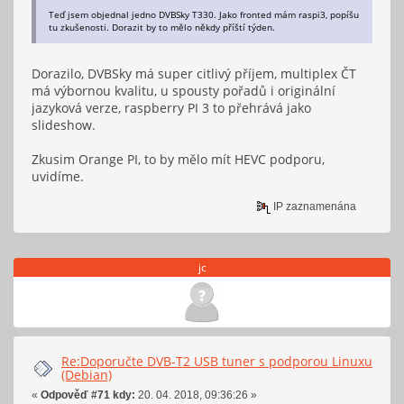
Teď jsem objednal jedno DVBSky T330. Jako fronted mám raspi3, popíšu
tu zkušenosti. Dorazit by to mělo někdy příští týden.
Dorazilo, DVBSky má super citlivý příjem, multiplex ČT
má výbornou kvalitu, u spousty pořadů i originální
jazyková verze, raspberry PI 3 to přehrává jako
slideshow.
Zkusim Orange PI, to by mělo mít HEVC podporu,
uvidíme.
IP zaznamenána
jc
Re:Doporučte DVB-T2 USB tuner s podporou Linuxu
(Debian)
«
Odpověď #71 kdy:
20. 04. 2018, 09:36:26 »