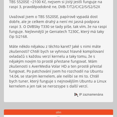
TBS 5520SE ~2100 Kč, nejsem si jistý jestli funguje na
raspi 3, pravděpodobně ne, DVB-T/T2/C/C2/S/S2/S2X
Uvažoval jsem o TBS 5520SE, papírově vypadá dost
dobře, ale je celkem drahý a není mi jasná podpora
raspi 3. O DVBSky T330 se tady píše, tak vím, že na raspi
funguje. Nejlevnější je Geniatech T230C, který má taky
čip Si2168.
Máte někdo nějakou z těchto karet? Jaké s nimi máte
zkušenosti? Chtěl bych se vyhnout hlavně kompilovaní
ovladačů s každou verzí kernelu a taky tomu, že s
nějakým novým to prostě přestane fungovat. Mám
zkušenosti s AverMedia Volar HD a ten prostě přestal
fungovat. Po patchování jsem ho rozchodil na Ubuntu
14.04, se starým kernelem, ale nelíbí se mi to. Chtěl
bych tuner, který funguje s nejnovějším Ubuntu a Linux
kernelem a jen tak se nerozsype s další verzí.
IP zaznamenána
olin