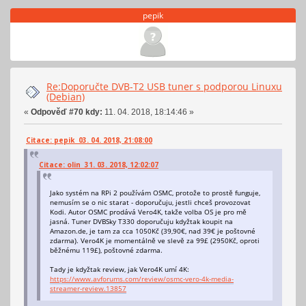
pepik
Re:Doporučte DVB-T2 USB tuner s podporou Linuxu
(Debian)
«
Odpověď #70 kdy:
11. 04. 2018, 18:14:46 »
Citace: pepik 03. 04. 2018, 21:08:00
Citace: olin 31. 03. 2018, 12:02:07
Jako systém na RPi 2 používám OSMC, protože to prostě funguje,
nemusím se o nic starat - doporučuju, jestli chceš provozovat
Kodi. Autor OSMC prodává Vero4K, takže volba OS je pro mě
jasná. Tuner DVBSky T330 doporučuju kdyžtak koupit na
Amazon.de, je tam za cca 1050Kč (39,90€, nad 39€ je poštovné
zdarma). Vero4K je momentálně ve slevě za 99£ (2950Kč, oproti
běžnému 119£), poštovné zdarma.
Tady je kdyžtak review, jak Vero4K umí 4K:
https://www.avforums.com/review/osmc-vero-4k-media-
streamer-review.13857