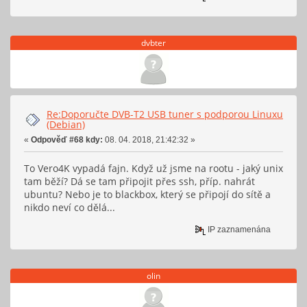
dvbter
Re:Doporučte DVB-T2 USB tuner s podporou Linuxu
(Debian)
«
Odpověď #68 kdy:
08. 04. 2018, 21:42:32 »
To Vero4K vypadá fajn. Když už jsme na rootu - jaký unix
tam běží? Dá se tam připojit přes ssh, příp. nahrát
ubuntu? Nebo je to blackbox, který se připojí do sítě a
nikdo neví co dělá...
IP zaznamenána
olin