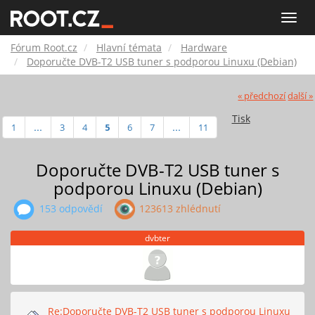
Fórum
Toggle
naviga
Root.cz
Fórum Root.cz
Hlavní témata
Hardware
Doporučte DVB-T2 USB tuner s podporou Linuxu (Debian)
« předchozí
další »
Tisk
1
...
3
4
5
6
7
...
11
Doporučte DVB-T2 USB tuner s
podporou Linuxu (Debian)
153 odpovědí
123613 zhlédnutí
dvbter
Re:Doporučte DVB-T2 USB tuner s podporou Linuxu