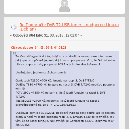
Re:Doporučte DVB-T2 USB tuner s podporou Linuxu
(Debian)
«
Odpověď #64 kdy:
31. 03. 2018, 12:02:07 »
Citace: dvbter 31. 03. 2018, 01:04:28
To Vero 4K vypadá dobře, ikdyž trochu dražší a nemají tam info o tom
jaký cpu tam přesně je, ani jaký linux to podporuje. Vím, že Odroid nebo
Libre computer taky podporují H265 a je k nim více informací.
Uvažujužu o jednom z těchto tunerů:
Geniatech T230C ~700 Kč, funguje na raspi 3, DVB-T/T2/C
DVBSky T330 ~1700 Kč, funguje na raspi 3, DVB-T/T2/C, nepíšou podporu
win 10
PCTV 292e ~1550 Kč, nejsem si jistý jestli funguje na raspi 3, DVB-
T/T2/C
TBS 5520SE ~2100 Kč, nejsem si jistý jestli funguje na raspi 3,
pravděpodobně ne, DVB-T/T2/C/C2/S/S2/S2X
Uvažoval jsem o TBS 5520SE, papírově vypadá dost dobře, ale je celkem
drahý a není mi jasná podpora raspi 3. O DVBSky T330 se tady píše, tak
vím, že na raspi funguje. Nejlevnější je Geniatech T230C, který má taky
čip Si2168.