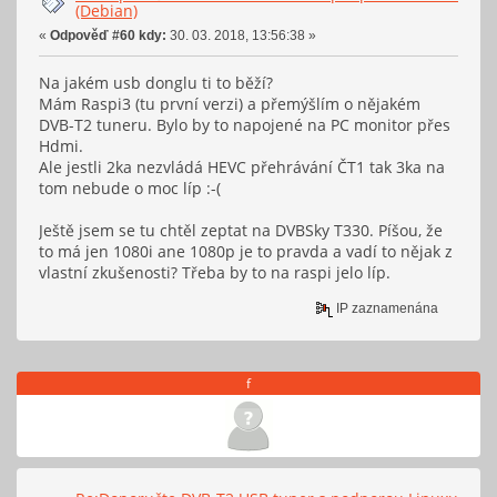
(Debian)
«
Odpověď #60 kdy:
30. 03. 2018, 13:56:38 »
Na jakém usb donglu ti to běží?
Mám Raspi3 (tu první verzi) a přemýšlím o nějakém
DVB-T2 tuneru. Bylo by to napojené na PC monitor přes
Hdmi.
Ale jestli 2ka nezvládá HEVC přehrávání ČT1 tak 3ka na
tom nebude o moc líp :-(
Ještě jsem se tu chtěl zeptat na DVBSky T330. Píšou, že
to má jen 1080i ane 1080p je to pravda a vadí to nějak z
vlastní zkušenosti? Třeba by to na raspi jelo líp.
IP zaznamenána
f