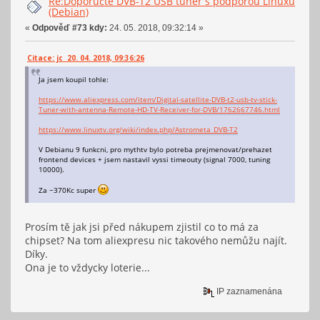
Re:Doporučte DVB-T2 USB tuner s podporou Linuxu
(Debian)
«
Odpověď #73 kdy:
24. 05. 2018, 09:32:14 »
Citace: jc 20. 04. 2018, 09:36:26
Ja jsem koupil tohle:
https://www.aliexpress.com/item/Digital-satellite-DVB-t2-usb-tv-stick-
Tuner-with-antenna-Remote-HD-TV-Receiver-for-DVB/1762667746.html
https://www.linuxtv.org/wiki/index.php/Astrometa_DVB-T2
V Debianu 9 funkcni, pro mythtv bylo potreba prejmenovat/prehazet
frontend devices + jsem nastavil vyssi timeouty (signal 7000, tuning
10000).
Za ~370Kc super
Prosím tě jak jsi před nákupem zjistil co to má za
chipset? Na tom aliexpresu nic takového nemůžu najít.
Díky.
Ona je to vždycky loterie...
IP zaznamenána