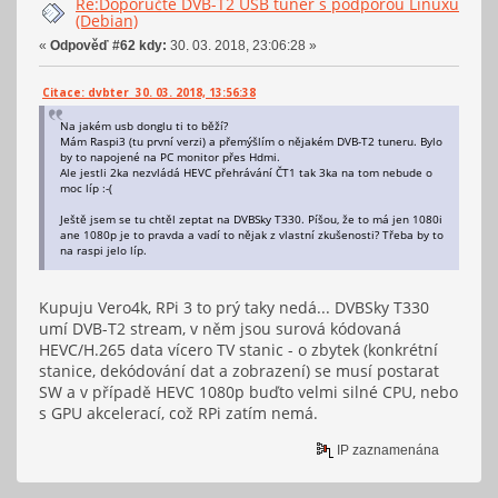
Re:Doporučte DVB-T2 USB tuner s podporou Linuxu
(Debian)
«
Odpověď #62 kdy:
30. 03. 2018, 23:06:28 »
Citace: dvbter 30. 03. 2018, 13:56:38
Na jakém usb donglu ti to běží?
Mám Raspi3 (tu první verzi) a přemýšlím o nějakém DVB-T2 tuneru. Bylo
by to napojené na PC monitor přes Hdmi.
Ale jestli 2ka nezvládá HEVC přehrávání ČT1 tak 3ka na tom nebude o
moc líp :-(
Ještě jsem se tu chtěl zeptat na DVBSky T330. Píšou, že to má jen 1080i
ane 1080p je to pravda a vadí to nějak z vlastní zkušenosti? Třeba by to
na raspi jelo líp.
Kupuju Vero4k, RPi 3 to prý taky nedá... DVBSky T330
umí DVB-T2 stream, v něm jsou surová kódovaná
HEVC/H.265 data vícero TV stanic - o zbytek (konkrétní
stanice, dekódování dat a zobrazení) se musí postarat
SW a v případě HEVC 1080p buďto velmi silné CPU, nebo
s GPU akcelerací, což RPi zatím nemá.
IP zaznamenána