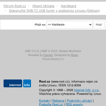
Fórum Root.cz
Hlavní témata
Hardware
Doporučte DVB-T2 USB tuner s podporou Linuxu (Debian)
Přejít na:
SMF 2.0.11
|
SMF © 2015
,
Simple Machines
Reseller by
Daniiel
. Designed by
Brian
Fórum Root.cz ©
Root.cz
(www.root.cz), informace nejen ze
světa Linuxu. ISSN 1212-8309
Copyright © 1998 – 2026
Internet Info, s.r.o.
Všechna práva vyhrazena. Powered by Linux.
Kontakt
|
Reklama
|
Podmínky užívání
|
Podpořte Root.cz
|
RSS exporty