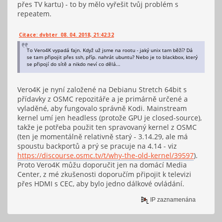
přes TV kartu) - to by mělo vyřešit tvůj problém s
repeatem.
Citace: dvbter 08. 04. 2018, 21:42:32
To Vero4K vypadá fajn. Když už jsme na rootu - jaký unix tam běží? Dá
se tam připojit přes ssh, příp. nahrát ubuntu? Nebo je to blackbox, který
se připojí do sítě a nikdo neví co dělá...
Vero4K je nyní založené na Debianu Stretch 64bit s
přídavky z OSMC repozitáře a je primárně určené a
vyladěné, aby fungovalo správně Kodi. Mainstream
kernel umí jen headless (protože GPU je closed-source),
takže je potřeba použit ten spravovaný kernel z OSMC
(ten je momentálně relativně starý - 3.14.29, ale má
spoustu backportů a prý se pracuje na 4.14 - viz
https://discourse.osmc.tv/t/why-the-old-kernel/39597
).
Proto Vero4K můžu doporučit jen na domácí Media
Center, z mé zkušenosti doporučím připojit k televizi
přes HDMI s CEC, aby bylo jedno dálkové ovládání.
IP zaznamenána