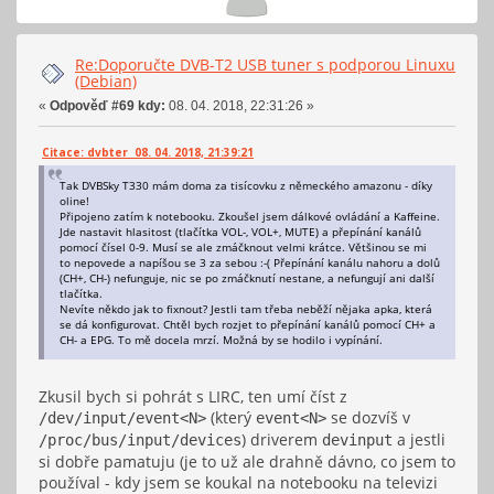
Re:Doporučte DVB-T2 USB tuner s podporou Linuxu
(Debian)
«
Odpověď #69 kdy:
08. 04. 2018, 22:31:26 »
Citace: dvbter 08. 04. 2018, 21:39:21
Tak DVBSky T330 mám doma za tisícovku z německého amazonu - díky
oline!
Připojeno zatím k notebooku. Zkoušel jsem dálkové ovládání a Kaffeine.
Jde nastavit hlasitost (tlačítka VOL-, VOL+, MUTE) a přepínání kanálů
pomocí čísel 0-9. Musí se ale zmáčknout velmi krátce. Většinou se mi
to nepovede a napíšou se 3 za sebou :-( Přepínání kanálu nahoru a dolů
(CH+, CH-) nefunguje, nic se po zmáčknutí nestane, a nefungují ani další
tlačítka.
Nevíte někdo jak to fixnout? Jestli tam třeba neběží nějaka apka, která
se dá konfigurovat. Chtěl bych rozjet to přepínání kanálů pomocí CH+ a
CH- a EPG. To mě docela mrzí. Možná by se hodilo i vypínání.
Zkusil bych si pohrát s LIRC, ten umí číst z
(který
se dozvíš v
/dev/input/event<N>
event<N>
) driverem
a jestli
/proc/bus/input/devices
devinput
si dobře pamatuju (je to už ale drahně dávno, co jsem to
používal - kdy jsem se koukal na notebooku na televizi