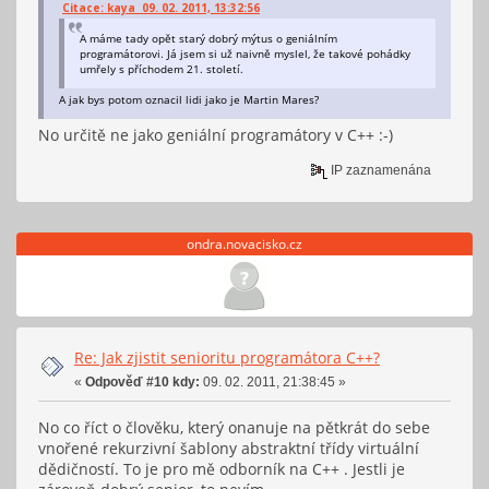
Citace: kaya 09. 02. 2011, 13:32:56
A máme tady opět starý dobrý mýtus o geniálním
programátorovi. Já jsem si už naivně myslel, že takové pohádky
umřely s příchodem 21. století.
A jak bys potom oznacil lidi jako je Martin Mares?
No určitě ne jako geniální programátory v C++ :-)
IP zaznamenána
ondra.novacisko.cz
Re: Jak zjistit senioritu programátora C++?
«
Odpověď #10 kdy:
09. 02. 2011, 21:38:45 »
No co říct o člověku, který onanuje na pětkrát do sebe
vnořené rekurzivní šablony abstraktní třídy virtuální
dědičností. To je pro mě odborník na C++ . Jestli je