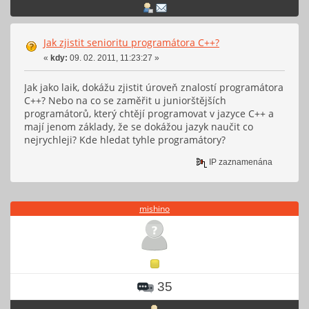
Jak zjistit senioritu programátora C++?
«
kdy:
09. 02. 2011, 11:23:27 »
Jak jako laik, dokážu zjistit úroveň znalostí programátora
C++? Nebo na co se zaměřit u juniorštějších
programátorů, který chtějí programovat v jazyce C++ a
mají jenom základy, že se dokážou jazyk naučit co
nejrychleji? Kde hledat tyhle programátory?
IP zaznamenána
mishino
35