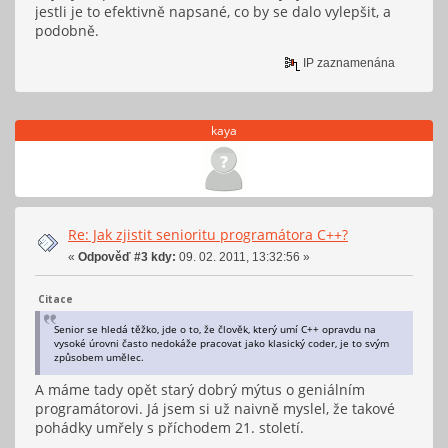
jestli je to efektivně napsané, co by se dalo vylepšit, a
podobně.
IP zaznamenána
kaya
Re: Jak zjistit senioritu programátora C++?
«
Odpověď #3 kdy:
09. 02. 2011, 13:32:56 »
Citace
Senior se hledá těžko, jde o to, že člověk, který umí C++ opravdu na
vysoké úrovni často nedokáže pracovat jako klasický coder, je to svým
způsobem umělec.
A máme tady opět starý dobrý mýtus o geniálním
programátorovi. Já jsem si už naivně myslel, že takové
pohádky umřely s příchodem 21. století.