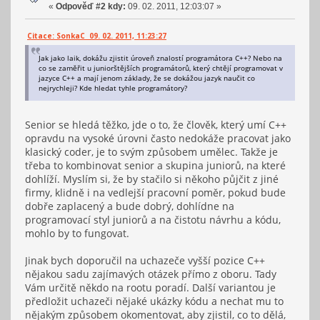
«
Odpověď #2 kdy:
09. 02. 2011, 12:03:07 »
Citace: SonkaC 09. 02. 2011, 11:23:27
Jak jako laik, dokážu zjistit úroveň znalostí programátora C++? Nebo na
co se zaměřit u juniorštějších programátorů, který chtějí programovat v
jazyce C++ a mají jenom základy, že se dokážou jazyk naučit co
nejrychleji? Kde hledat tyhle programátory?
Senior se hledá těžko, jde o to, že člověk, který umí C++
opravdu na vysoké úrovni často nedokáže pracovat jako
klasický coder, je to svým způsobem umělec. Takže je
třeba to kombinovat senior a skupina juniorů, na které
dohlíží. Myslím si, že by stačilo si někoho půjčit z jiné
firmy, klidně i na vedlejší pracovní poměr, pokud bude
dobře zaplacený a bude dobrý, dohlídne na
programovací styl juniorů a na čistotu návrhu a kódu,
mohlo by to fungovat.
Jinak bych doporučil na uchazeče vyšší pozice C++
nějakou sadu zajímavých otázek přímo z oboru. Tady
Vám určitě někdo na rootu poradí. Další variantou je
předložit uchazeči nějaké ukázky kódu a nechat mu to
nějakým způsobem okomentovat, aby zjistil, co to dělá,