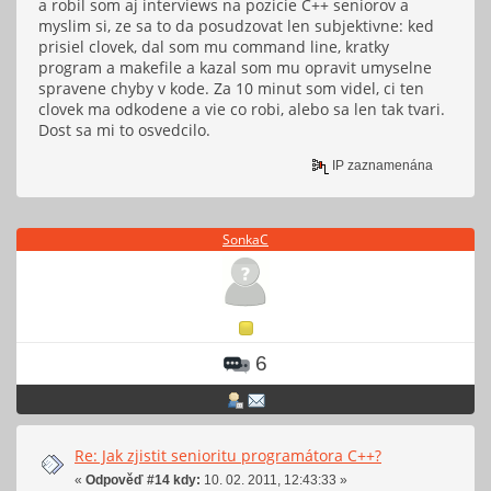
a robil som aj interviews na pozicie C++ seniorov a
myslim si, ze sa to da posudzovat len subjektivne: ked
prisiel clovek, dal som mu command line, kratky
program a makefile a kazal som mu opravit umyselne
spravene chyby v kode. Za 10 minut som videl, ci ten
clovek ma odkodene a vie co robi, alebo sa len tak tvari.
Dost sa mi to osvedcilo.
IP zaznamenána
SonkaC
6
Re: Jak zjistit senioritu programátora C++?
«
Odpověď #14 kdy:
10. 02. 2011, 12:43:33 »