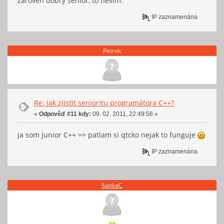
zároveň dobrý senior, to nevím.
IP zaznamenána
Petrok
Re: Jak zjistit senioritu programátora C++?
«
Odpověď #11 kdy:
09. 02. 2011, 22:49:56 »
Ja som junior C++ == patlam si qtcko nejak to funguje
IP zaznamenána
SonkaC