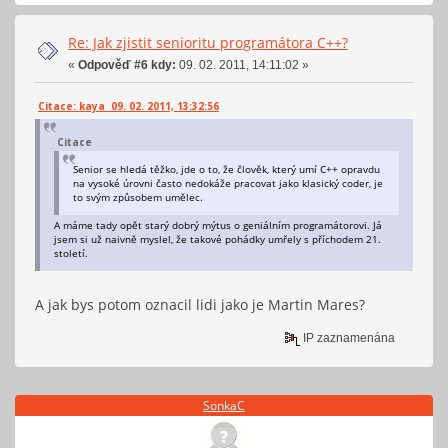
Re: Jak zjistit senioritu programátora C++?
«
Odpověď #6 kdy:
09. 02. 2011, 14:11:02 »
Citace: kaya 09. 02. 2011, 13:32:56
Citace
Senior se hledá těžko, jde o to, že člověk, který umí C++ opravdu
na vysoké úrovni často nedokáže pracovat jako klasický coder, je
to svým způsobem umělec.
A máme tady opět starý dobrý mýtus o geniálním programátorovi. Já
jsem si už naivně myslel, že takové pohádky umřely s příchodem 21.
století.
A jak bys potom oznacil lidi jako je Martin Mares?
IP zaznamenána
SonkaC