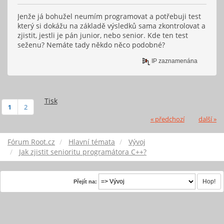
Jenže já bohužel neumím programovat a potřebuji test
který si dokážu na základě výsledků sama zkontrolovat a
zjistit, jestli je pán junior, nebo senior. Kde ten test
seženu? Nemáte tady někdo něco podobné?
IP zaznamenána
Tisk
1
2
« předchozí
další »
Fórum Root.cz
Hlavní témata
Vývoj
Jak zjistit senioritu programátora C++?
Přejít na: