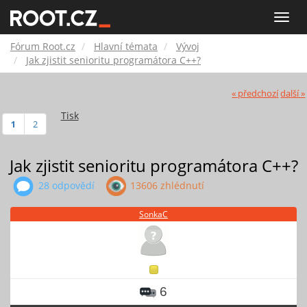
Fórum
Toggle
naviga
Root.cz
Fórum Root.cz
Hlavní témata
Vývoj
Jak zjistit senioritu programátora C++?
« předchozí
další »
Tisk
1
2
Jak zjistit senioritu programátora C++?
28 odpovědí
13606 zhlédnutí
SonkaC
6