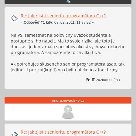
Re: Jak zjistit senioritu programátora C++?
«
Odpověď #1 kdy:
09. 02. 2011, 11:38:32 »
Na VS, zamestnat na polovicny uvazok studenta a
postupne si ho naucit. Ma to svoje rizika, ale toto je
dnes asi jeden z mala sposobov ako si vychovat dobreho
programatora. A samozrejme to chvilku trva.
Ak potrebujes skuseneho senior programatora asap, tak
jedine si pozicat(kupit) na chvilu niekoho z inej firmy.
IP zaznamenána
ondra.novacisko.cz
Re: Jak zjistit senioritu programátora C++?