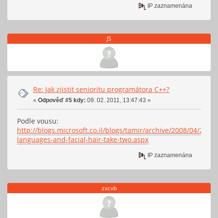
IP zaznamenána
JS
Re: Jak zjistit senioritu programátora C++?
«
Odpověď #5 kdy:
09. 02. 2011, 13:47:43 »
Podle vousu:
http://blogs.microsoft.co.il/blogs/tamir/archive/2008/04/28/c
languages-and-facial-hair-take-two.aspx
IP zaznamenána
zxcvb