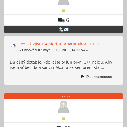
6
Re: Jak zjistit senioritu programátora C++?
«
Odpověď #7 kdy:
09. 02. 2011, 14:33:54 »
Důležitý dotaz je, kde ještě ty junior-ní C++ najdu. Aby
jsem vůbec dala šanci někomu se seniorem stát....
IP zaznamenána
mishino