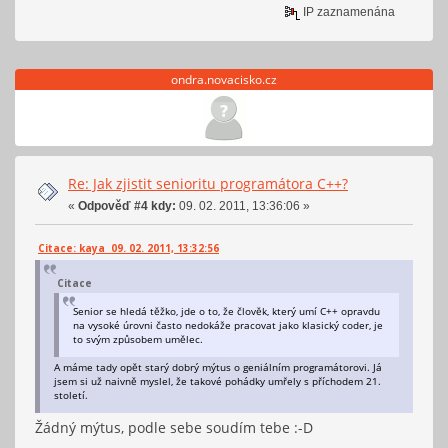
IP zaznamenána
ondra.novacisko.cz
Re: Jak zjistit senioritu programátora C++?
«
Odpověď #4 kdy:
09. 02. 2011, 13:36:06 »
Citace: kaya 09. 02. 2011, 13:32:56
Citace
Senior se hledá těžko, jde o to, že člověk, který umí C++ opravdu
na vysoké úrovni často nedokáže pracovat jako klasický coder, je
to svým způsobem umělec.
A máme tady opět starý dobrý mýtus o geniálním programátorovi. Já
jsem si už naivně myslel, že takové pohádky umřely s příchodem 21.
století.
Žádný mýtus, podle sebe soudím tebe :-D