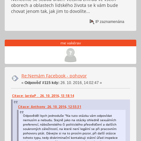
oborech a oblastech lidského života se k vám bude
chovat jenom tak, jak jim to dovolíte...
IP zaznamenána
me vakérav
Re:Nemám Facebook - pohovor
«
Odpověď #115 kdy:
26. 10. 2016, 14:02:47 »
Citace: JardaP . 26. 10. 2016, 13:18:14
Citace: Anthony 26. 10. 2016, 12:55:31
Odpověděl bych jednoduše "Na tuto otázku vám odpovídat
nemusím a nebudu. Stejně jako na otázky ohledně sexuálních
preferencí, náboženského či politického přesvědčení a dalších
soukromých záležitostí, na které není legální se při pracovním
pohovoru ptát. Dávejte si na to prosím pozor, při další otázce
tohoto typu, tedy diskriminační kontaktuji státní úřad inspekce