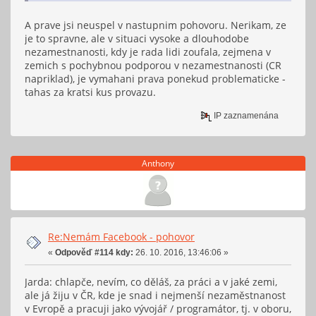
A prave jsi neuspel v nastupnim pohovoru. Nerikam, ze
je to spravne, ale v situaci vysoke a dlouhodobe
nezamestnanosti, kdy je rada lidi zoufala, zejmena v
zemich s pochybnou podporou v nezamestnanosti (CR
napriklad), je vymahani prava ponekud problematicke -
tahas za kratsi kus provazu.
IP zaznamenána
Anthony
Re:Nemám Facebook - pohovor
«
Odpověď #114 kdy:
26. 10. 2016, 13:46:06 »
Jarda: chlapče, nevím, co děláš, za práci a v jaké zemi,
ale já žiju v ČR, kde je snad i nejmenší nezaměstnanost
v Evropě a pracuji jako vývojář / programátor, tj. v oboru,