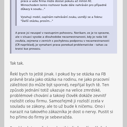
práce a vaše firma může dostat pokutu až milión Kč.
Mimochodem tento rozhovor bude dále nahráván pro případné
důkazy k soudu..."
Vytahuji mobil, zapínám nahrávání zvuku, usměji se a řeknu:
"Další otázku, prosím..."
A prave jsi neuspel v nastupnim pohovoru. Nerikam, ze je to spravne,
ale v situaci vysoke a dlouhodobe nezamestnanosti, kdy je rada lidi
zoufala, zejmena v zemich s pochybnou podporou v nezamestnanosti
(CR napriklad), je vymahani prava ponekud problematicke - tahas za
kratsi kus provazu.
Tak tak.
Řekl bych to ještě jinak. I pokud by se otázka na FB
právně brala jako otázka na rodinu, ne jako pracovní
záležitost (to může být sporné), nepřijal bych tě. Ten
způsob jednání totiž ukazuje na velice zmrdské,
problémové chování a takový člověk dokáže zevnitř
rozložit celou firmu. Samozřejmě ji rozloží zcela v
souladu se zákony, ale to už bude k ničemu. Ono i
narazit na takového zákazníka je dost o nervy. Pustit si
ho přímo do firmy je sebevražda.