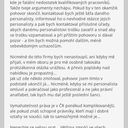
kde je fatální nedostatek kvalifikovaných pracovníků.
Takže tvoje argumenty nechápu. Pokud by v ten okamžik
pohovor skončil, kontaktoval bych ještě šéfa daného
personalisty, informoval ho o nevhodné otázce jejich
personalisty a pak bych kontaktoval příslušné úřady,
abych danému personalistovi trošku zavařil a snad aby
se trošku vzpamatoval a při příštím pohovoru si dával
pozor - a tím bych možná pomohl dalším, méně
sebevědomým uchazečům.
Nicméně do této firmy bych nenastoupil, ani kdyby mě
přijali, v mém oboru je pro mě osobně takováta
protizákonná otázka urážkou. A převis poptávky nad
nabídkou je propastný...
Jak už zde někdo zmiňoval, pohovor jsem tímto v
podstatě ukončil já... Nicméně, kdyby se mi personalista
omluvil a pokračoval jako profesionál a ne jako právní
analfabet, tak bych mu dal ještě poslední šanci.
Vymahatelnost práva je v ČR poněkud komplikovanější,
ale pokud znáš schopné právníky, kteří mají i dobré
vztahy se soudci, tak to samozřejmě možné je...
Nenechte se sebou orat... Většina zmrdů ve všech