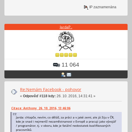
IP zaznamenána
JardaP .
11 064
Re:Nemám Facebook - pohovor
«
Odpověď #118 kdy:
26. 10. 2016, 14:31:41 »
Citace: Anthony 26. 10. 2016, 13:46:06
Jarda: chlapče, nevím, co děláš, za práci a v jaké zemi, ale já žiju v ČR,
kde je snad i nejmenší nezaměstnanost v Evropě a pracuji jako vývojář
/ programátor, tj. v oboru, kde je fatální nedostatek kvalifikovaných
pracovníků.