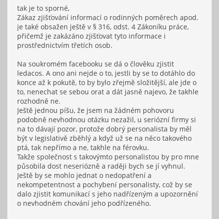
tak je to sporné,
Zákaz zjišťování informací o rodinných poměrech apod.
je také obsažen ještě v § 316, odst. 4 Zákoníku práce,
přičemž je zakázáno zjišťovat tyto informace i
prostřednictvím třetích osob.
Na soukromém facebooku se dá o člověku zjistit
ledacos. A ono ani nejde o to, jestli by se to dotáhlo do
konce až k pokutě, to by bylo zřejmě složitější, ale jde o
to, nenechat se sebou orat a dát jasně najevo, že takhle
rozhodně ne.
Ještě jednou píšu, že jsem na žádném pohovoru
podobně nevhodnou otázku nezažil, u seriózní firmy si
na to dávají pozor, protože dobrý personalista by měl
být v legislativě zběhlý a když už se na něco takového
ptá, tak nepřímo a ne, takhle na férovku.
Takže společnost s takovýmto personalistou by pro mne
působila dost neseriózně a raději bych se jí vyhnul.
Ještě by se mohlo jednat o nedopatření a
nekompetentnost a pochybení personalisty, což by se
dalo zjistit komunikací s jeho nadřízeným a upozornění
o nevhodném chování jeho podřízeného.