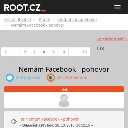
Fórum
Toggle
naviga
Root.cz
Fórum Root.cz
Práce
Studium a uplatnění
Nemám Facebook - pohovor
« předchozí
další »
Tisk
1
...
6
7
8
9
10
...
18
Nemám Facebook - pohovor
259 odpovědí
82728 zhlédnutí
Iviak
Re:Nemám Facebook - pohovor
«
Odpověď #105 kdy:
26. 10. 2016, 10:52:15 »