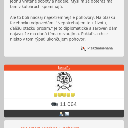
jednu vrátane soboty a nedele. Myslím že doteraz ma
tam v kuloároch spomínajú.
Ale to boli naozaj najextrémnejšie pohovory. Na otázku
facebooku odpovedám: "Nepotrebujem to k životu,
ďalšiu otázku prosím." Je to diplomatické a zároveň dám
najavo, že ma daná téma nezaujíma. Pokiaľ sa chce
niekto v tom rýpať, ukončujem pohovor.
IP zaznamenána
JardaP .
11 064