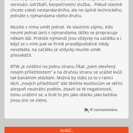
servisáci, údržbáři, bezpečnostní služba… Pokud vlastně
chcete cokoli nestandardního, ale ne úplně technického,
jednáte s nýmandama všeho druhu.
Musíte s nima umět jednat. Ve vlastním zájmu. Kdo
neumí jednat (ani) s nýmandama, těžko se propracuje
někam dál. Protože nýmandi jsou vždycky na začátku a i
když se s nimi pak ve firmě pravděpodobně nikdy
nesetkáte, na začátku je vždycky musíte umět
přesvědčit.
BTW, je zvláštní na jednu stranu říkat „jsem otevřený
novým příležitostem“ a na druhou stranu se urážet kvůli
tak banálním otázkám. Možná by stálo za to v rámci
těch „nových příležitostí“ dát těmhle kostlivcům ve skříni
alespoň neutrální podtón, zbavit se té negativnosti,
tomu urážení se, a brát to jen jako otázku jako každou
jinou (nic ve zlém).
IP zaznamenána
JardaP .