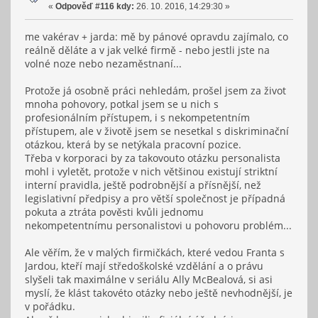
«
Odpověď #116 kdy:
26. 10. 2016, 14:29:30 »
me vakérav + jarda: mě by pánové opravdu zajímalo, co
reálně děláte a v jak velké firmě - nebo jestli jste na
volné noze nebo nezaměstnaní...
Protože já osobně práci nehledám, prošel jsem za život
mnoha pohovory, potkal jsem se u nich s
profesionálním přístupem, i s nekompetentním
přístupem, ale v životě jsem se nesetkal s diskriminační
otázkou, která by se netýkala pracovní pozice.
Třeba v korporaci by za takovouto otázku personalista
mohl i vyletět, protože v nich většinou existují striktní
interní pravidla, ještě podrobnější a přísnější, než
legislativní předpisy a pro větší společnost je případná
pokuta a ztráta pověsti kvůli jednomu
nekompetentnímu personalistovi u pohovoru problém...
Ale věřím, že v malých firmičkách, které vedou Franta s
Jardou, kteří mají středoškolské vzdělání a o právu
slyšeli tak maximálne v seriálu Ally McBealová, si asi
myslí, že klást takovéto otázky nebo ještě nevhodnější, je
v pořádku.