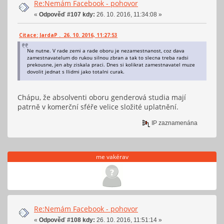
Re:Nemám Facebook - pohovor
«
Odpověď #107 kdy:
26. 10. 2016, 11:34:08 »
Citace: JardaP . 26. 10. 2016, 11:27:53
Ne nutne. V rade zemi a rade oboru je nezamestnanost, coz dava
zamestnavatelum do rukou silnou zbran a tak to slecna treba radsi
prekousne, jen aby ziskala praci. Dnes si kolikrat zamestnavatel muze
dovolit jednat s llidmi jako totalni curak.
Chápu, že absolventi oboru genderová studia mají
patrně v komerční sféře velice složité uplatnění.
IP zaznamenána
me vakérav
Re:Nemám Facebook - pohovor
«
Odpověď #108 kdy:
26. 10. 2016, 11:51:14 »