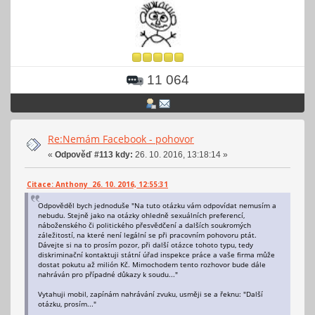
11 064
Re:Nemám Facebook - pohovor
«
Odpověď #113 kdy:
26. 10. 2016, 13:18:14 »
Citace: Anthony 26. 10. 2016, 12:55:31
Odpověděl bych jednoduše "Na tuto otázku vám odpovídat nemusím a
nebudu. Stejně jako na otázky ohledně sexuálních preferencí,
náboženského či politického přesvědčení a dalších soukromých
záležitostí, na které není legální se při pracovním pohovoru ptát.
Dávejte si na to prosím pozor, při další otázce tohoto typu, tedy
diskriminační kontaktuji státní úřad inspekce práce a vaše firma může
dostat pokutu až milión Kč. Mimochodem tento rozhovor bude dále
nahráván pro případné důkazy k soudu..."
Vytahuji mobil, zapínám nahrávání zvuku, usměji se a řeknu: "Další
otázku, prosím..."