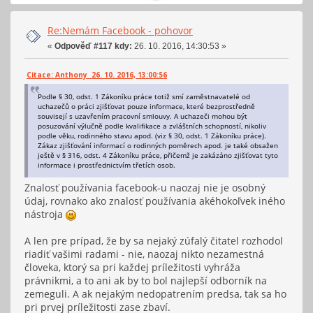
Re:Nemám Facebook - pohovor
«
Odpověď #117 kdy:
26. 10. 2016, 14:30:53 »
Citace: Anthony 26. 10. 2016, 13:00:56
Podle § 30, odst. 1 Zákoníku práce totiž smí zaměstnavatelé od
uchazečů o práci zjišťovat pouze informace, které bezprostředně
souvisejí s uzavřením pracovní smlouvy. A uchazeči mohou být
posuzování výlučně podle kvalifikace a zvláštních schopností, nikoliv
podle věku, rodinného stavu apod. (viz § 30, odst. 1 Zákoníku práce).
Zákaz zjišťování informací o rodinných poměrech apod. je také obsažen
ještě v § 316, odst. 4 Zákoníku práce, přičemž je zakázáno zjišťovat tyto
informace i prostřednictvím třetích osob.
Znalosť používania facebook-u naozaj nie je osobný
údaj, rovnako ako znalosť používania akéhokoľvek iného
nástroja
A len pre prípad, že by sa nejaký zúfalý čitatel rozhodol
riadiť vašimi radami - nie, naozaj nikto nezamestná
človeka, ktorý sa pri každej príležitosti vyhráža
právnikmi, a to ani ak by to bol najlepší odborník na
zemeguli. A ak nejakým nedopatrením predsa, tak sa ho
pri prvej príležitosti zase zbaví.