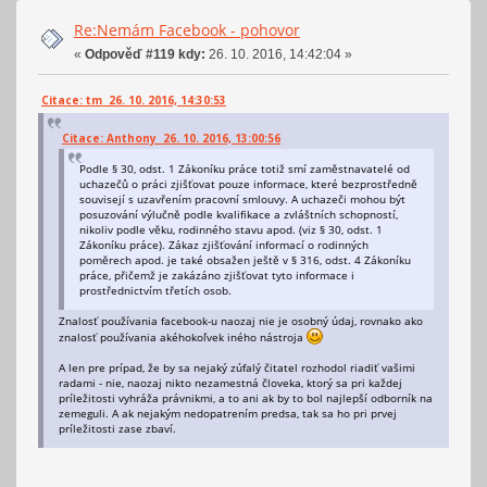
Re:Nemám Facebook - pohovor
«
Odpověď #119 kdy:
26. 10. 2016, 14:42:04 »
Citace: tm 26. 10. 2016, 14:30:53
Citace: Anthony 26. 10. 2016, 13:00:56
Podle § 30, odst. 1 Zákoníku práce totiž smí zaměstnavatelé od
uchazečů o práci zjišťovat pouze informace, které bezprostředně
souvisejí s uzavřením pracovní smlouvy. A uchazeči mohou být
posuzování výlučně podle kvalifikace a zvláštních schopností,
nikoliv podle věku, rodinného stavu apod. (viz § 30, odst. 1
Zákoníku práce). Zákaz zjišťování informací o rodinných
poměrech apod. je také obsažen ještě v § 316, odst. 4 Zákoníku
práce, přičemž je zakázáno zjišťovat tyto informace i
prostřednictvím třetích osob.
Znalosť používania facebook-u naozaj nie je osobný údaj, rovnako ako
znalosť používania akéhokoľvek iného nástroja
A len pre prípad, že by sa nejaký zúfalý čitatel rozhodol riadiť vašimi
radami - nie, naozaj nikto nezamestná človeka, ktorý sa pri každej
príležitosti vyhráža právnikmi, a to ani ak by to bol najlepší odborník na
zemeguli. A ak nejakým nedopatrením predsa, tak sa ho pri prvej
príležitosti zase zbaví.