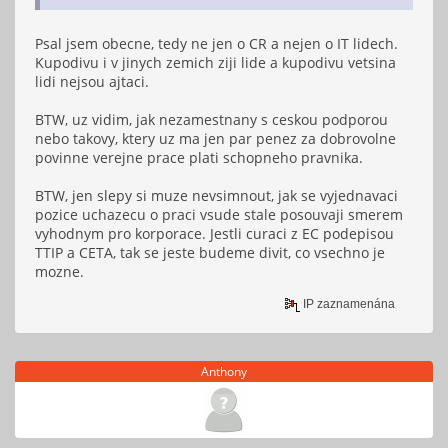
Psal jsem obecne, tedy ne jen o CR a nejen o IT lidech.
Kupodivu i v jinych zemich ziji lide a kupodivu vetsina
lidi nejsou ajtaci.
BTW, uz vidim, jak nezamestnany s ceskou podporou
nebo takovy, ktery uz ma jen par penez za dobrovolne
povinne verejne prace plati schopneho pravnika.
BTW, jen slepy si muze nevsimnout, jak se vyjednavaci
pozice uchazecu o praci vsude stale posouvaji smerem
vyhodnym pro korporace. Jestli curaci z EC podepisou
TTIP a CETA, tak se jeste budeme divit, co vsechno je
mozne.
IP zaznamenána
Anthony