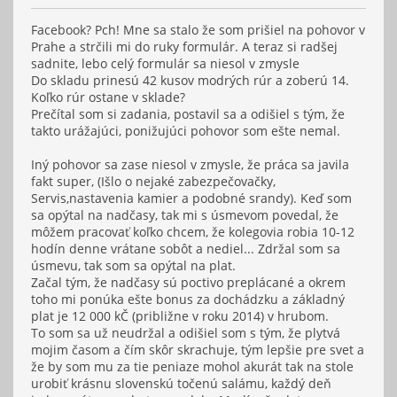
Facebook? Pch! Mne sa stalo že som prišiel na pohovor v
Prahe a strčili mi do ruky formulár. A teraz si radšej
sadnite, lebo celý formulár sa niesol v zmysle
Do skladu prinesú 42 kusov modrých rúr a zoberú 14.
Koľko rúr ostane v sklade?
Prečítal som si zadania, postavil sa a odišiel s tým, že
takto urážajúci, ponižujúci pohovor som ešte nemal.
Iný pohovor sa zase niesol v zmysle, že práca sa javila
fakt super, (Išlo o nejaké zabezpečovačky,
Servis,nastavenia kamier a podobné srandy). Keď som
sa opýtal na nadčasy, tak mi s úsmevom povedal, že
môžem pracovať koľko chcem, že kolegovia robia 10-12
hodín denne vrátane sobôt a nediel... Zdržal som sa
úsmevu, tak som sa opýtal na plat.
Začal tým, že nadčasy sú poctivo preplácané a okrem
toho mi ponúka ešte bonus za dochádzku a základný
plat je 12 000 kČ (približne v roku 2014) v hrubom.
To som sa už neudržal a odišiel som s tým, že plytvá
mojim časom a čím skôr skrachuje, tým lepšie pre svet a
že by som mu za tie peniaze mohol akurát tak na stole
urobiť krásnu slovenskú točenú salámu, každý deň