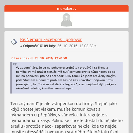
me vakérav
Re:Nemám Facebook - pohovor
«
Odpověď #109 kdy:
26. 10. 2016, 12:03:28 »
Citace: pavlix 25. 10. 2016, 12:46:58
Vy zapomínáte, že se na pohovoru stejnětak prodává i ta firma a
neměla by mě urážet tím, že mě nutí komunikovat s nýmandem, co se
mě na pohovoru ptá na Facebook. Díky tomu, že jsem otevřený novým
příležitostem a nemám problém čas od času navštívit nějakou firmu,
jsem zjistil, že „To si ze mě děláte legraci.“ je asi nejvhodnější pokyn k
ukončení jednání, kterého jsem schopen.
Ten „nýmand“ je ale vstupenkou do firmy. Stejně jako
když chcete jet vlakem, musíte komunikovat s
nýmandem u přepážky, v sámošce interagujete s
nýmandama u kasy. Pokud se chcete dostat do nějakého
areálu (protože něco), zaparkovat někde, kde to nejde,
musíte přesvědčit nýmanda vrátného. Stejně tak různí