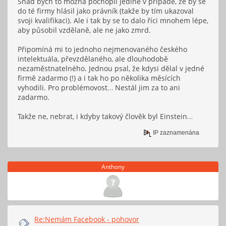
Snad bych to možná pochopil jedině v případě, že by se
do té firmy hlásil jako právník (takže by tím ukazoval
svoji kvalifikaci). Ale i tak by se to dalo říci mnohem lépe,
aby působil vzdělaně, ale ne jako zmrd.
Připomíná mi to jednoho nejmenovaného českého
intelektuála, převzdělaného, ale dlouhodobě
nezaměstnatelného. Jednou psal, že kdysi dělal v jedné
firmě zadarmo (!) a i tak ho po několika měsících
vyhodili. Pro problémovost… Nestál jim za to ani
zadarmo.
Takže ne, nebrat, i kdyby takový člověk byl Einstein…
IP zaznamenána
Anthony
Re:Nemám Facebook - pohovor