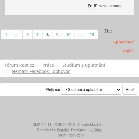
IP zaznamenána
Tisk
1
...
6
7
8
9
10
...
18
« předchozí
další »
Fórum Root.cz
Práce
Studium a uplatnění
Nemám Facebook - pohovor
Přejít na:
SMF 2.0.11
|
SMF © 2015
,
Simple Machines
Reseller by
Daniiel
. Designed by
Brian
Fórum Root.cz ©