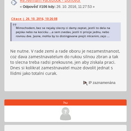
Re:Nemám Facebook - pohovor
«
Odpověď #106 kdy:
26. 10. 2016, 11:27:53 »
Citace: j 26. 10. 2016, 10:26:08
Mimochodem, bez se nejaky slecny ci damy zeptat, jestli to dela na
pejska nebo na kocicku ...a sem zvedav, jestli ti prisije jednu, nebo
rovnou dve. Jasne, mohla by to distingovane prejit mlcenim, zejo ...
Ne nutne. V rade zemi a rade oboru je nezamestnanost,
coz dava zamestnavatelum do rukou silnou zbran a tak
to slecna treba radsi prekousne, jen aby ziskala praci.
Dnes si kolikrat zamestnavatel muze dovolit jednat s
llidmi jako totalni curak.
IP zaznamenána
hu