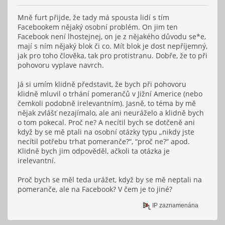
Mně furt přijde, že tady má spousta lidí s tím
Facebookem nějaký osobní problém. On jim ten
Facebook není lhostejnej, on je z nějakého důvodu se*e,
mají s ním nějaký blok či co. Mít blok je dost nepříjemný,
jak pro toho člověka, tak pro protistranu. Dobře, že to při
pohovoru vyplave navrch.
Já si umím klidně představit, že bych při pohovoru
klidně mluvil o trhání pomerančů v Jižní Americe (nebo
čemkoli podobně irelevantním). Jasně, to téma by mě
nějak zvlášť nezajímalo, ale ani neuráželo a klidně bych
o tom pokecal. Proč ne? A necítil bych se dotčeně ani
když by se mě ptali na osobní otázky typu „nikdy jste
necítil potřebu trhat pomeranče?“, “proč ne?“ apod.
Klidně bych jim odpověděl, ačkoli ta otázka je
irelevantní.
Proč bych se měl teda urážet, když by se mě neptali na
pomeranče, ale na Facebook? V čem je to jiné?
IP zaznamenána