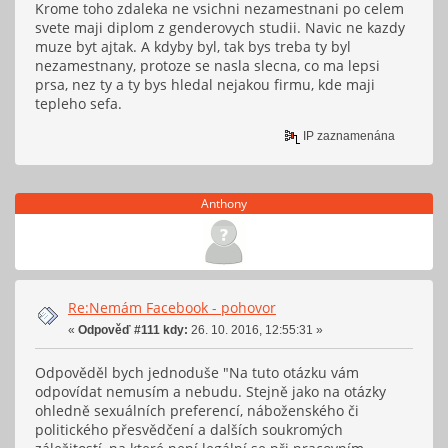
Krome toho zdaleka ne vsichni nezamestnani po celem
svete maji diplom z genderovych studii. Navic ne kazdy
muze byt ajtak. A kdyby byl, tak bys treba ty byl
nezamestnany, protoze se nasla slecna, co ma lepsi
prsa, nez ty a ty bys hledal nejakou firmu, kde maji
tepleho sefa.
IP zaznamenána
Anthony
Re:Nemám Facebook - pohovor
«
Odpověď #111 kdy:
26. 10. 2016, 12:55:31 »
Odpověděl bych jednoduše "Na tuto otázku vám
odpovídat nemusím a nebudu. Stejně jako na otázky
ohledně sexuálních preferencí, náboženského či
politického přesvědčení a dalších soukromých