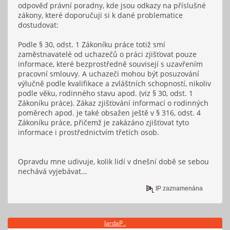
odpověď právní poradny, kde jsou odkazy na příslušné
zákony, které doporučuji si k dané problematice
dostudovat:
Podle § 30, odst. 1 Zákoníku práce totiž smí
zaměstnavatelé od uchazečů o práci zjišťovat pouze
informace, které bezprostředně souvisejí s uzavřením
pracovní smlouvy. A uchazeči mohou být posuzování
výlučně podle kvalifikace a zvláštních schopností, nikoliv
podle věku, rodinného stavu apod. (viz § 30, odst. 1
Zákoníku práce). Zákaz zjišťování informací o rodinných
poměrech apod. je také obsažen ještě v § 316, odst. 4
Zákoníku práce, přičemž je zakázáno zjišťovat tyto
informace i prostřednictvím třetích osob.
Opravdu mne udivuje, kolik lidí v dnešní době se sebou
nechává vyjebávat...
IP zaznamenána
JardaP .