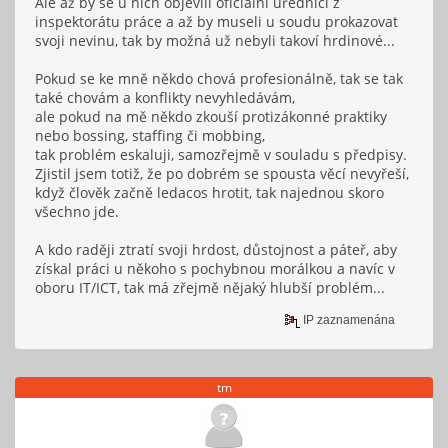
Ale až by se u nich objevili oficiální úředníci z
inspektorátu práce a až by museli u soudu prokazovat
svoji nevinu, tak by možná už nebyli takoví hrdinové...
Pokud se ke mně někdo chová profesionálně, tak se tak
také chovám a konflikty nevyhledávám,
ale pokud na mě někdo zkouší protizákonné praktiky
nebo bossing, staffing či mobbing,
tak problém eskaluji, samozřejmě v souladu s předpisy.
Zjistil jsem totiž, že po dobrém se spousta věcí nevyřeší,
když člověk začně ledacos hrotit, tak najednou skoro
všechno jde.
A kdo raději ztratí svoji hrdost, důstojnost a páteř, aby
získal práci u někoho s pochybnou morálkou a navíc v
oboru IT/ICT, tak má zřejmě nějaký hlubší problém...
IP zaznamenána
tm