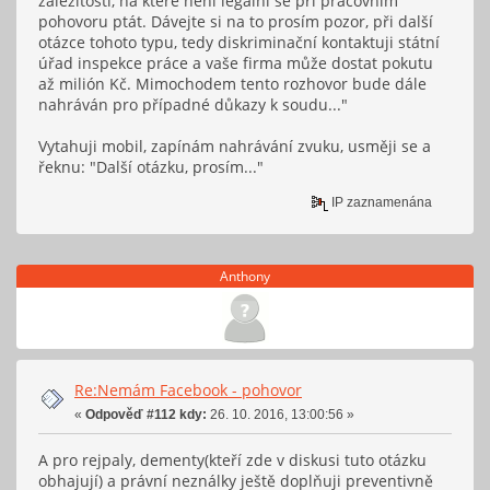
záležitostí, na které není legální se při pracovním
pohovoru ptát. Dávejte si na to prosím pozor, při další
otázce tohoto typu, tedy diskriminační kontaktuji státní
úřad inspekce práce a vaše firma může dostat pokutu
až milión Kč. Mimochodem tento rozhovor bude dále
nahráván pro případné důkazy k soudu..."
Vytahuji mobil, zapínám nahrávání zvuku, usměji se a
řeknu: "Další otázku, prosím..."
IP zaznamenána
Anthony
Re:Nemám Facebook - pohovor
«
Odpověď #112 kdy:
26. 10. 2016, 13:00:56 »
A pro rejpaly, dementy(kteří zde v diskusi tuto otázku
obhajují) a právní neználky ještě doplňuji preventivně