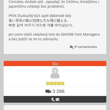
Consolas, Andale atd.. vypadají, že Češtinu, Korejštinu i
Japonštinu zvládají bez problémů.
Příliš žluťoučký kůň úpěl ďábelské ódy
速い茶色の狐が怠惰な犬を飛び越える。
빠른 갈색 여우가 게으른 개를 뛰어넘는다。
Jen jsem vložil ukázkový text do GNOME Font Manageru
a bez potíží se mi to zobrazilo.
IP zaznamenána
RDa
3 286