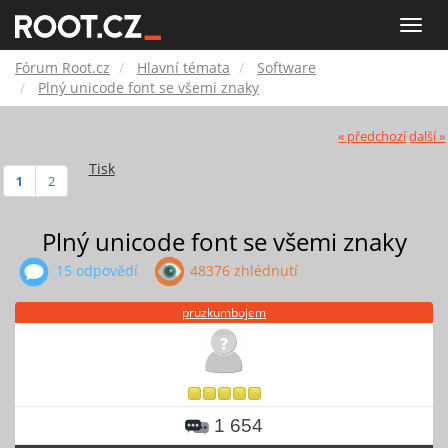
Fórum
Toggle
naviga
Root.cz
Fórum Root.cz
Hlavní témata
Software
Plný unicode font se všemi znaky
« předchozí
další »
Tisk
1
2
Plný unicode font se všemi znaky
15 odpovědí
48376 zhlédnutí
pruzkumbojem
1 654