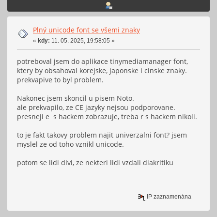
Plný unicode font se všemi znaky
«
kdy:
11. 05. 2025, 19:58:05 »
potreboval jsem do aplikace tinymediamanager font,
ktery by obsahoval korejske, japonske i cinske znaky.
prekvapive to byl problem.
Nakonec jsem skoncil u pisem Noto.
ale prekvapilo, ze CE jazyky nejsou podporovane.
presneji e s hackem zobrazuje, treba r s hackem nikoli.
to je fakt takovy problem najit univerzalni font? jsem
myslel ze od toho vznikl unicode.
potom se lidi divi, ze nekteri lidi vzdali diakritiku
IP zaznamenána