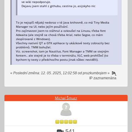
ve wiki nepodporuje.
Dejavu jsem stahl z githubu, cestina jo, asijskyho nic
To je nejspíš nějaký nedoraz v té Java knihovně, co má Tiny Media
Manager na UI, nebo jejím používání.
Pro zajímavost jsem to stáhnul a ozkoušel na Linuxu, třeba font
Adwaita (ale stejně se chová třeba Arial, nebo Segoe, co mám
zkopírované z Windows).
Všechny nativní QT a GTK aplikace ty ukázkové texty zobrazily bez
problémů. TMM bohužel.
Viz. screenshot, tam je Nautilus, Font Manager a TMM se stejným
fontem.. ale stejné je to třeba v terminálu, VLC, web prohlížeč (to
bychom ty texty z předchozího postu jinak vůbec neviděli).
«
Poslední změna: 12. 05. 2025, 12:02:58 od pruzkumbojem
»
IP zaznamenána
Michal Šmucr
541