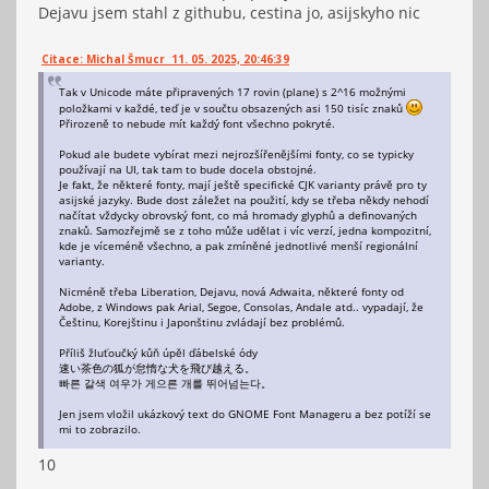
Dejavu jsem stahl z githubu, cestina jo, asijskyho nic
Citace: Michal Šmucr 11. 05. 2025, 20:46:39
Tak v Unicode máte připravených 17 rovin (plane) s 2^16 možnými
položkami v každé, teď je v součtu obsazených asi 150 tisíc znaků
Přirozeně to nebude mít každý font všechno pokryté.
Pokud ale budete vybírat mezi nejrozšířenějšími fonty, co se typicky
používají na UI, tak tam to bude docela obstojné.
Je fakt, že některé fonty, mají ještě specifické CJK varianty právě pro ty
asijské jazyky. Bude dost záležet na použití, kdy se třeba někdy nehodí
načítat vždycky obrovský font, co má hromady glyphů a definovaných
znaků. Samozřejmě se z toho může udělat i víc verzí, jedna kompozitní,
kde je víceméně všechno, a pak zmíněné jednotlivé menší regionální
varianty.
Nicméně třeba Liberation, Dejavu, nová Adwaita, některé fonty od
Adobe, z Windows pak Arial, Segoe, Consolas, Andale atd.. vypadají, že
Češtinu, Korejštinu i Japonštinu zvládají bez problémů.
Příliš žluťoučký kůň úpěl ďábelské ódy
速い茶色の狐が怠惰な犬を飛び越える。
빠른 갈색 여우가 게으른 개를 뛰어넘는다。
Jen jsem vložil ukázkový text do GNOME Font Manageru a bez potíží se
mi to zobrazilo.
10