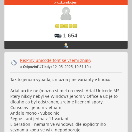
pruzkumbojem
1 654
Re:Plný unicode font se všemi znaky
«
Odpověď #7 kdy:
12. 05. 2025, 10:51:19 »
Tak to jenom vypadaji, mozna jine varianty v linuxu.
Arial urcite ne (mozna si mel na mysli Arial Unicode MS,
ktery nikdy nebyl ve Windows jenom v Office a uz je to
dlouho co byl odstranen, zrejme licencni spory.
Consolas - jenom vietnam
Andale mono - vubec nic
Segoe - ani jedna z 11 variant
Liberation - nemam ve windows, dle explicitniho
seznamu kodu ve wiki nepodporuje.