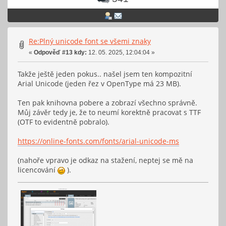
Re:Plný unicode font se všemi znaky
«
Odpověď #13 kdy:
12. 05. 2025, 12:04:04 »
Takže ještě jeden pokus.. našel jsem ten kompozitní
Arial Unicode (jeden řez v OpenType má 23 MB).
Ten pak knihovna pobere a zobrazí všechno správně.
Můj závěr tedy je, že to neumí korektně pracovat s TTF
(OTF to evidentně pobralo).
https://online-fonts.com/fonts/arial-unicode-ms
(nahoře vpravo je odkaz na stažení, neptej se mě na
licencování
).