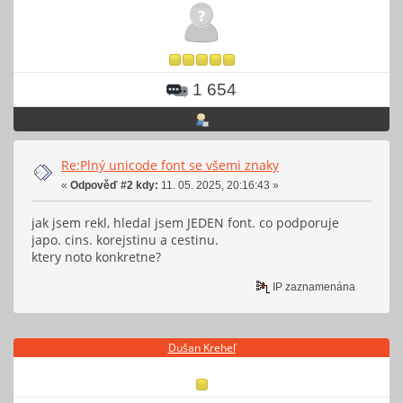
1 654
Re:Plný unicode font se všemi znaky
«
Odpověď #2 kdy:
11. 05. 2025, 20:16:43 »
jak jsem rekl, hledal jsem JEDEN font. co podporuje
japo. cins. korejstinu a cestinu.
ktery noto konkretne?
IP zaznamenána
Dušan Kreheľ