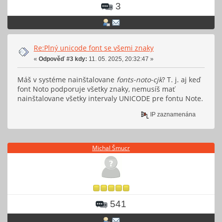
3
Re:Plný unicode font se všemi znaky
«
Odpověď #3 kdy:
11. 05. 2025, 20:32:47 »
Máš v systéme nainštalovane
fonts-noto-cjk
? T. j. aj keď
font Noto podporuje všetky znaky, nemusíš mať
nainštalovane všetky intervaly UNICODE pre fontu Note.
IP zaznamenána
Michal Šmucr
541