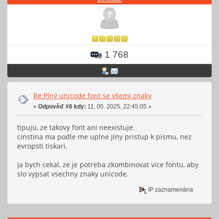
1 768
Re:Plný unicode font se všemi znaky
«
Odpověď #6 kdy:
11. 05. 2025, 22:45:05 »
tipuju, ze takovy font ani neexistuje.
cinstina ma podle me uplne jiny pristup k pismu, nez
evropsti tiskari.
ja bych cekal, ze je potreba zkombinovat vice fontu, aby
slo vypsat vsechny znaky unicode.
IP zaznamenána