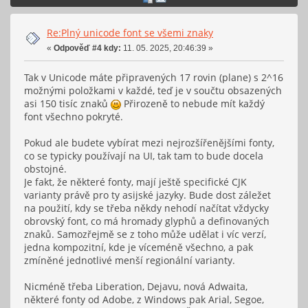
Re:Plný unicode font se všemi znaky
«
Odpověď #4 kdy:
11. 05. 2025, 20:46:39 »
Tak v Unicode máte připravených 17 rovin (plane) s 2^16
možnými položkami v každé, teď je v součtu obsazených
asi 150 tisíc znaků
Přirozeně to nebude mít každý
font všechno pokryté.
Pokud ale budete vybírat mezi nejrozšířenějšími fonty,
co se typicky používají na UI, tak tam to bude docela
obstojné.
Je fakt, že některé fonty, mají ještě specifické CJK
varianty právě pro ty asijské jazyky. Bude dost záležet
na použití, kdy se třeba někdy nehodí načítat vždycky
obrovský font, co má hromady glyphů a definovaných
znaků. Samozřejmě se z toho může udělat i víc verzí,
jedna kompozitní, kde je víceméně všechno, a pak
zmíněné jednotlivé menší regionální varianty.
Nicméně třeba Liberation, Dejavu, nová Adwaita,
některé fonty od Adobe, z Windows pak Arial, Segoe,