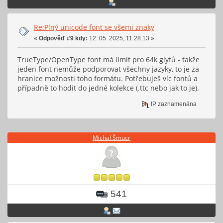
Re:Plný unicode font se všemi znaky
«
Odpověď #9 kdy:
12. 05. 2025, 11:28:13 »
TrueType/OpenType font má limit pro 64k glyfů - takže
jeden font nemůže podporovat všechny jazyky, to je za
hranice možnosti toho formátu. Potřebuješ víc fontů a
případně to hodit do jedné kolekce (.ttc nebo jak to je).
IP zaznamenána
Michal Šmucr
541