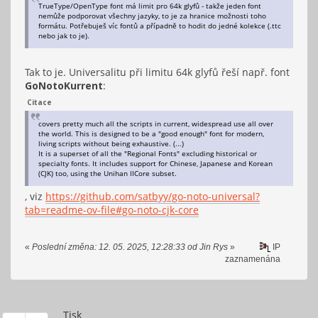
TrueType/OpenType font má limit pro 64k glyfů - takže jeden font
nemůže podporovat všechny jazyky, to je za hranice možnosti toho
formátu. Potřebuješ víc fontů a případně to hodit do jedné kolekce (.ttc
nebo jak to je).
Tak to je. Universalitu při limitu 64k glyfů řeší např. font
GoNotoKurrent
:
Citace
covers pretty much all the scripts in current, widespread use all over
the world. This is designed to be a "good enough" font for modern,
living scripts without being exhaustive. (...)
It is a superset of all the "Regional Fonts" excluding historical or
specialty fonts. It includes support for Chinese, Japanese and Korean
(CJK) too, using the Unihan IICore subset.
, viz
https://github.com/satbyy/go-noto-universal?
tab=readme-ov-file#go-noto-cjk-core
«
Poslední změna: 12. 05. 2025, 12:28:33 od Jin Rys
»
IP
zaznamenána
Tisk