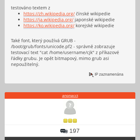
testováno textem z
https://zh.wikipedia.org/
čínské wikipedie
https://ja.wikipedia.org/
japonské wikipedie
https://ko.wikipedia.org/
korejské wikipedie
Také font, který používá GRUB -
/boot/grub/fonts/unicode.pf2 - správně zobrazuje
testovací text "cat /home/username/cjk" z příkazové
řádky grubu. Je opět bitmapový, mimo grub asi
nepoužitelný.
IP zaznamenána
anonacct
197