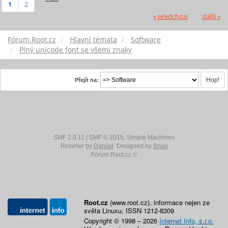
1
2
« předchozí
další »
Fórum Root.cz
Hlavní témata
Software
Plný unicode font se všemi znaky
Přejít na:
SMF 2.0.11
|
SMF © 2015
,
Simple Machines
Reseller by
Daniiel
. Designed by
Brian
Fórum Root.cz ©
Root.cz
(www.root.cz), informace nejen ze
světa Linuxu. ISSN 1212-8309
Copyright © 1998 – 2026
Internet Info, s.r.o.