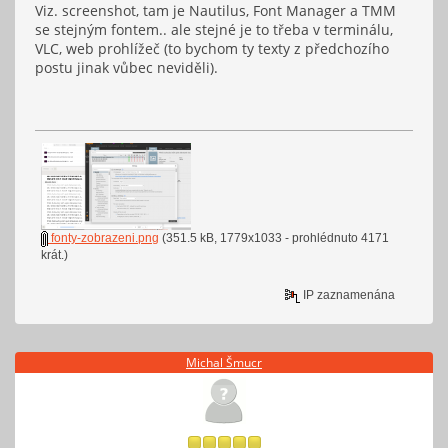
Viz. screenshot, tam je Nautilus, Font Manager a TMM
se stejným fontem.. ale stejné je to třeba v terminálu,
VLC, web prohlížeč (to bychom ty texty z předchozího
postu jinak vůbec neviděli).
fonty-zobrazeni.png
(351.5 kB, 1779x1033 - prohlédnuto 4171
krát.)
IP zaznamenána
Michal Šmucr