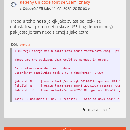
Re:Plný unicode font se všemi znaky
«
Odpověď #5 kdy:
11. 05. 2025, 20:50:03 »
Treba u toho
noto
je cjk jako zvlast balicek (lze
nainstalovat primo nebo skrze USE flag dependency),
pak jeste je tam neco s emojis jako extra.
Kód:
[Vybrat]
$ USE=cjk emerge media-fonts/noto media-fonts/noto-emoji -pv
These are the packages that would be merged, in order:
Calculating dependencies... done!
Dependency resolution took 8.63 s (backtrack: 0/30).
[ebuild N ] media-fonts/noto-cjk-20190416::gentoo USE="X" 1,8
[ebuild N ] media-fonts/noto-emoji-20241003::gentoo USE="X -i
[ebuild R ] media-fonts/noto-20250501::gentoo USE="X cjk* ext
Total: 3 packages (2 new, 1 reinstall), Size of downloads: 2,040,2
IP zaznamenána
alex6bbc