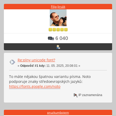
Filip Jirsák
6 040
Re:plny unicode font?
«
Odpověď #1 kdy:
11. 05. 2025, 20:08:01 »
To máte nějakou špatnou variantu písma. Noto
podporuje znaky středoevropských jazyků:
https://fonts.google.com/noto
IP zaznamenána
pruzkumbojem