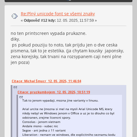
Re:Plný unicode font se všemi znaky
«
Odpověď #12 kdy:
12. 05. 2025, 11:57:59 »
no ten printscreen vypada prukazne.
diky.
ps pokud pouziju to noto, tak prijdu jen o dve ceska
pismena, tak to je estetika. (ja chytam kousky japonsky,
zena korejsky, tak trvani na rozsypanem caji neni plne
jen poza)
Citace: Michal Šmucr 12. 05. 2025, 11:46:04
Citace: pruzkumbojem 12. 05. 2025, 10:51:19
Tak to jenom vypadaji, mozna jine varianty v linuxu.
Arial urcite ne (mozna si mel na mysli Arial Unicode MS, ktery
nikdy nebyl ve Windows jenom v Office a uz je to dlouho co byl
odstranen, zrejme licencni spory.
Consolas - jenom vietnam
Andale mono - vubec nic
Segoe - ani jedna z 11 variant
Liberation - nemam ve windows, dle explicitniho seznamu kodu