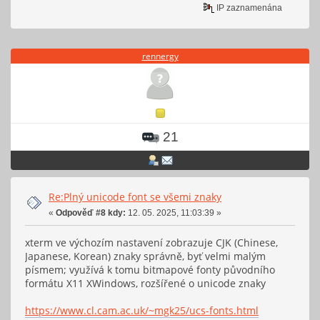
IP zaznamenána
rennergy
21
Re:Plný unicode font se všemi znaky
«
Odpověď #8 kdy:
12. 05. 2025, 11:03:39 »
xterm ve výchozím nastavení zobrazuje CJK (Chinese,
Japanese, Korean) znaky správně, byť velmi malým
písmem; využívá k tomu bitmapové fonty původního
formátu X11 XWindows, rozšířené o unicode znaky
https://www.cl.cam.ac.uk/~mgk25/ucs-fonts.html