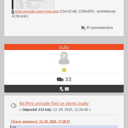
arial-unicode-open-type.png
(154.42 kB, 1206x855 - prohlédnuto
4139 krát.)
IP zaznamenána
Jin Rys
33
Re:Plný unicode font se všemi znaky
«
Odpověď #14 kdy:
12. 05. 2025, 12:26:40 »
Citace: anonacct 12. 05. 2025, 11:28:13