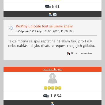
541
Re:Plný unicode font se všemi znaky
«
Odpověď #11 kdy:
12. 05. 2025, 11:50:10 »
Takže možná se spíš zeptat na nějakém fóru pro TMM
nebo nahlásit chybu (feature request) na jejich gitlabu.
IP zaznamenána
pruzkumbojem
1 654