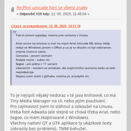
Re:Plný unicode font se všemi znaky
«
Odpověď #10 kdy:
12. 05. 2025, 11:46:04 »
Citace: pruzkumbojem 12. 05. 2025, 10:51:19
Tak to jenom vypadaji, mozna jine varianty v linuxu.
Arial urcite ne (mozna si mel na mysli Arial Unicode MS, ktery nikdy
nebyl ve Windows jenom v Office a uz je to dlouho co byl odstranen,
zrejme licencni spory.
Consolas - jenom vietnam
Andale mono - vubec nic
Segoe - ani jedna z 11 variant
Liberation - nemam ve windows, dle explicitniho seznamu kodu ve wiki
nepodporuje.
Dejavu jsem stahl z githubu, cestina jo, asijskyho nic
To je nejspíš nějaký nedoraz v té Java knihovně, co má
Tiny Media Manager na UI, nebo jejím používání.
Pro zajímavost jsem to stáhnul a ozkoušel na Linuxu,
třeba font Adwaita (ale stejně se chová třeba Arial, nebo
Segoe, co mám zkopírované z Windows).
Všechny nativní QT a GTK aplikace ty ukázkové texty
zobrazily bez problémů. TMM bohužel.