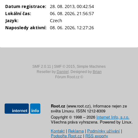
Datum registrace:
28. 08. 2013, 00:42:54
Lokální čas:
06. 08. 2026, 21:56:57
Jazyk:
Czech
Naposledy aktivní:
08. 06. 2026, 12:27:26
SMF 2.0.11
|
SMF © 2015
,
Simple Machines
Reseller by
Daniiel
. Designed by
Brian
Fórum Root.cz ©
Root.cz
(www.root.cz), informace nejen ze
světa Linuxu. ISSN 1212-8309
Copyright © 1998 – 2026
Internet Info, s.r.o.
Všechna práva vyhrazena. Powered by Linux.
Kontakt
|
Reklama
|
Podmínky užívání
|
Podpořte Root.cz
|
RSS exporty