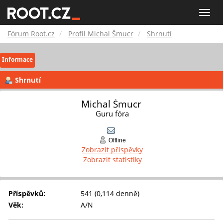
Fórum
Toggle
naviga
Root.cz
Fórum Root.cz
Profil Michal Šmucr
Shrnutí
Informace
Shrnutí
Michal Šmucr 
Guru fóra
Offline
Zobrazit příspěvky
Zobrazit statistiky
Příspěvků:
541 (0,114 denně)
Věk:
A/N