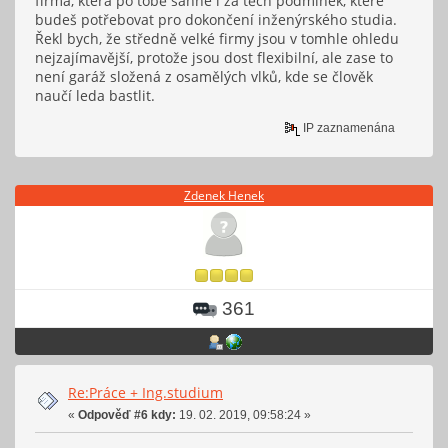
firma, která po tobě sáhne i za těch podmínek, které
budeš potřebovat pro dokončení inženýrského studia.
Řekl bych, že středně velké firmy jsou v tomhle ohledu
nejzajímavější, protože jsou dost flexibilní, ale zase to
není garáž složená z osamělých vlků, kde se člověk
naučí leda bastlit.
IP zaznamenána
Zdenek Henek
361
Re:Práce + Ing.studium
«
Odpověď #6 kdy:
19. 02. 2019, 09:58:24 »