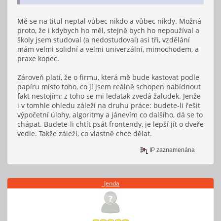
Mě se na titul neptal vůbec nikdo a vůbec nikdy. Možná
proto, že i kdybych ho měl, stejně bych ho nepoužíval a
školy jsem studoval (a nedostudoval) asi tři, vzdělání
mám velmi solidní a velmi univerzální, mimochodem, a
praxe kopec.
Zároveň platí, že o firmu, která mě bude kastovat podle
papíru místo toho, co jí jsem reálně schopen nabídnout
fakt nestojím; z toho se mi ledatak zvedá žaludek. Jenže
i v tomhle ohledu záleží na druhu práce: budete-li řešit
výpočetní úlohy, algoritmy a jánevím co dalšího, dá se to
chápat. Budete-li chtít psát frontendy, je lepší jít o dveře
vedle. Takže záleží, co vlastně chce dělat.
IP zaznamenána
_Jenda