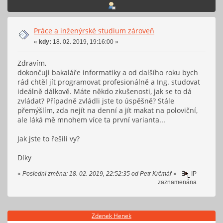
Práce a inženýrské studium zároveň
«
kdy:
18. 02. 2019, 19:16:00 »
Zdravím,
dokončuji bakaláře informatiky a od dalšího roku bych
rád chtěl jít programovat profesionálně a Ing. studovat
ideálně dálkově. Máte někdo zkušenosti, jak se to dá
zvládat? Případně zvládli jste to úspěšně? Stále
přemýšlím, zda nejít na denní a jít makat na poloviční,
ale láká mě mnohem více ta první varianta...
Jak jste to řešili vy?
Díky
«
Poslední změna: 18. 02. 2019, 22:52:35 od Petr Krčmář
»
IP
zaznamenána
Zdenek Henek