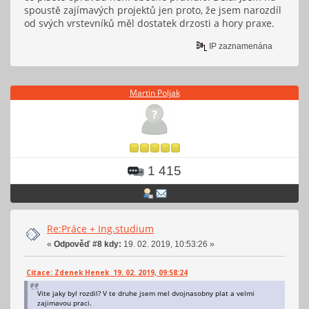
spoustě zajímavých projektů jen proto, že jsem narozdíl
od svých vrstevníků měl dostatek drzosti a hory praxe.
IP zaznamenána
Martin Poljak
1 415
Re:Práce + Ing.studium
«
Odpověď #8 kdy:
19. 02. 2019, 10:53:26 »
Citace: Zdenek Henek 19. 02. 2019, 09:58:24
Vite jaky byl rozdil? V te druhe jsem mel dvojnasobny plat a velmi
zajimavou praci.