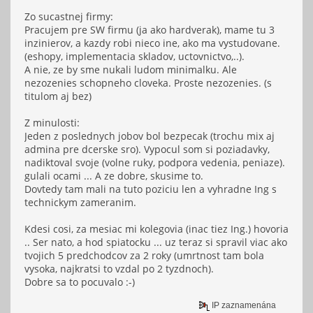
Zo sucastnej firmy:
Pracujem pre SW firmu (ja ako hardverak), mame tu 3
inzinierov, a kazdy robi nieco ine, ako ma vystudovane.
(eshopy, implementacia skladov, uctovnictvo,..).
A nie, ze by sme nukali ludom minimalku. Ale
nezozenies schopneho cloveka. Proste nezozenies. (s
titulom aj bez)
Z minulosti:
Jeden z poslednych jobov bol bezpecak (trochu mix aj
admina pre dcerske sro). Vypocul som si poziadavky,
nadiktoval svoje (volne ruky, podpora vedenia, peniaze).
gulali ocami ... A ze dobre, skusime to.
Dovtedy tam mali na tuto poziciu len a vyhradne Ing s
technickym zameranim.
Kdesi cosi, za mesiac mi kolegovia (inac tiez Ing.) hovoria
.. Ser nato, a hod spiatocku ... uz teraz si spravil viac ako
tvojich 5 predchodcov za 2 roky (umrtnost tam bola
vysoka, najkratsi to vzdal po 2 tyzdnoch).
Dobre sa to pocuvalo :-)
IP zaznamenána