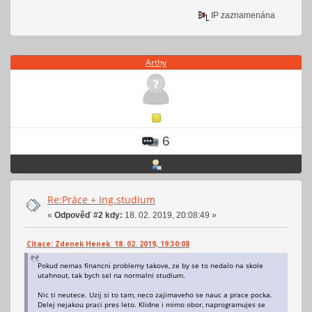
IP zaznamenána
Arthy
6
Re:Práce + Ing.studium
«
Odpověď #2 kdy:
18. 02. 2019, 20:08:49 »
Citace: Zdenek Henek 18. 02. 2019, 19:30:08
Pokud nemas financni problemy takove, ze by se to nedalo na skole
utahnout, tak bych sel na normalni studium.
Nic ti neutece. Uzij si to tam, neco zajimaveho se nauc a prace pocka.
Delej nejakou praci pres leto. Klidne i mimo obor, naprogramujes se