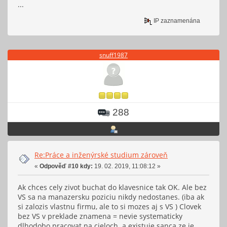
...
IP zaznamenána
snuff1987
288
Re:Práce a inženýrské studium zároveň
«
Odpověď #10 kdy:
19. 02. 2019, 11:08:12 »
Ak chces cely zivot buchat do klavesnice tak OK. Ale bez
VS sa na manazersku poziciu nikdy nedostanes. (iba ak
si zalozis vlastnu firmu, ale to si mozes aj s VS ) Clovek
bez VS v preklade znamena = nevie systematicky
dlhodobo pracovat na cieloch a existuje sanca ze je