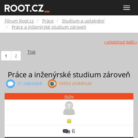
Fórum
Toggle
naviga
Root.cz
Fórum Root.cz
Práce
Studium a uplatnění
Práce a inženýrské studium zároveň
« předchozí
další »
Tisk
1
2
Práce a inženýrské studium zároveň
21 odpovědí
16933 zhlédnutí
Arthy
6