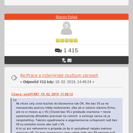
Martin Poljak
1 415
Re:Práce a inženýrské studium zároveň
«
Odpověď #12 kdy:
19. 02. 2019, 14:49:24 »
Citace: snuff1987 19. 02. 2019, 11:08:12
Ak chces cely zivot buchat do klavesnice tak OK. Ale bez VS sa na
manazersku poziciu nikdy nedostanes. (iba ak si zalozis vlastnu firmu,
ale to si mozes aj s VS ) Clovek bez VS v preklade znamena = nevie
systematicky dlhodobo pracovat na cieloch a existuje sanca ze je
nespolahlivy. Takisto vyjadrovacie a argumentacne schopnosti ludi bez
VS su omnoho nizsie ako ludi s VS.
A to uz ani nehovorim o pripade ze by si vystudoval nejaku svetovu
prestiznu VS. To mas startovaciu ciaru uplne inde ako 99 percent ludi.