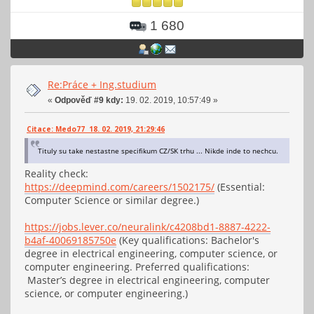
1 680
Re:Práce + Ing.studium
«
Odpověď #9 kdy:
19. 02. 2019, 10:57:49 »
Citace: Medo77 18. 02. 2019, 21:29:46
Tituly su take nestastne specifikum CZ/SK trhu ... Nikde inde to nechcu.
Reality check:
https://deepmind.com/careers/1502175/
(Essential:
Computer Science or similar degree.)
https://jobs.lever.co/neuralink/c4208bd1-8887-4222-
b4af-40069185750e
(Key qualifications: Bachelor's
degree in electrical engineering, computer science, or
computer engineering. Preferred qualifications:
Master’s degree in electrical engineering, computer
science, or computer engineering.)