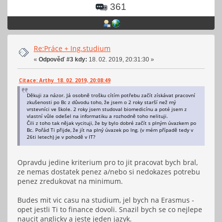
361
Re:Práce + Ing.studium
«
Odpověď #3 kdy:
18. 02. 2019, 20:31:30 »
Citace: Arthy 18. 02. 2019, 20:08:49
Děkuji za názor. Já osobně trošku cítím potřebu začít získávat pracovní
zkušenosti po Bc z důvodu toho, že jsem o 2 roky starší než mý
vrstevníci ve škole. 2 roky jsem studoval biomedicínu a poté jsem z
vlastní vůle odešel na informatiku a rozhodně toho nelituji.
Čili z toho tak nějak vycituji, že by bylo dobré začít s plným úvazkem po
Bc. Pořád Ti přijde, že jít na plný úvazek po Ing. (v mém případě tedy v
26ti letech) je v pohodě v IT?
Opravdu jedine kriterium pro to jit pracovat bych bral,
ze nemas dostatek penez a/nebo si nedokazes potrebu
penez zredukovat na minimum.
Budes mit vic casu na studium, jel bych na Erasmus -
opet jestli Ti to finance dovoli. Snazil bych se co nejlepe
naucit anglicky a jeste jeden jazyk.