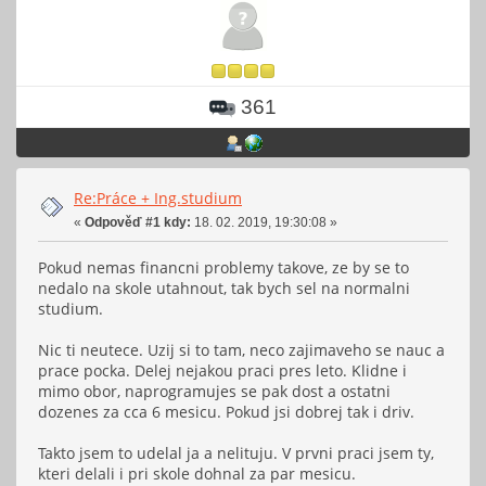
361
Re:Práce + Ing.studium
«
Odpověď #1 kdy:
18. 02. 2019, 19:30:08 »
Pokud nemas financni problemy takove, ze by se to
nedalo na skole utahnout, tak bych sel na normalni
studium.
Nic ti neutece. Uzij si to tam, neco zajimaveho se nauc a
prace pocka. Delej nejakou praci pres leto. Klidne i
mimo obor, naprogramujes se pak dost a ostatni
dozenes za cca 6 mesicu. Pokud jsi dobrej tak i driv.
Takto jsem to udelal ja a nelituju. V prvni praci jsem ty,
kteri delali i pri skole dohnal za par mesicu.