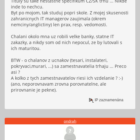
Tituly su take nestastne specifikum CZ/SK trhu ... Nikde
inde to nechcu.
Byt po mojom, tak studuj popri skole. Z mojej skusenosti
zahranicnych IT managerov zaujimala (okrem
nemciny/anglictiny) len prax, resp. vedomosti.
Chalani okolo mna uz robili velke banky, statne IT
zakazky, a nikdy som od nich nepocul, ze by lutovali s
ich maturitou.
BTW - o chalanov z ucnakov (tesari, instalateri,
pokryvaci,murari, ...) sa zamestnavatelia trhaju ... Preco
asi ?
A kolko z tych zamestnavatelov riesi ich vzdelanie ? :-)
(ano, neporovnavam zrovna porovnatelne, ale
prirovnanie je pekne).
IP zaznamenána
ondrah