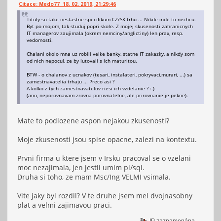
Citace: Medo77 18. 02. 2019, 21:29:46
Tituly su take nestastne specifikum CZ/SK trhu ... Nikde inde to nechcu.
Byt po mojom, tak studuj popri skole. Z mojej skusenosti zahranicnych
IT managerov zaujimala (okrem nemciny/anglictiny) len prax, resp.
vedomosti.
Chalani okolo mna uz robili velke banky, statne IT zakazky, a nikdy som
od nich nepocul, ze by lutovali s ich maturitou.
BTW - o chalanov z ucnakov (tesari, instalateri, pokryvaci,murari, ...) sa
zamestnavatelia trhaju ... Preco asi ?
A kolko z tych zamestnavatelov riesi ich vzdelanie ? :-)
(ano, neporovnavam zrovna porovnatelne, ale prirovnanie je pekne).
Mate to podlozene aspon nejakou zkusenosti?
Moje zkusenosti jsou spise opacne, zalezi na kontextu.
Prvni firma u ktere jsem v Irsku pracoval se o vzelani
moc nezajimala, jen jestli umim pl/sql.
Druha si toho, ze mam Msc/Ing VELMI vsimala.
Vite jaky byl rozdil? V te druhe jsem mel dvojnasobny
plat a velmi zajimavou praci.