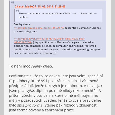
Citace: Medo77 18. 02. 2019, 21:29:46
Tituly su take nestastne specifikum CZ/SK trhu ... Nikde inde to
nechcu.
Reality check:
https://deepmind.com/careers/1502175/
(Essential: Computer Science
or similar degree.)
https://jobs.lever.co/neuralink/c4208bd1-8887-4222-b4af-
40069185750e
(Key qualifications: Bachelor's degree in electrical
engineering, computer science, or computer engineering. Preferred
qualifications: Master’s degree in electrical engineering, computer
science, or computer engineering.)
To není moc
reality check
.
Povšimněte si, že to, co odkazujete jsou velmi speciální
IT podobory, které VŠ i po stránce znalosti víceméně
předpokládají. Jenže takových je minimum. A navíc jak
jsem psal výše, diplom po mně nikdy nikdo nechtěl. A
přitom všechny pozice, na které o mě měli zájem ho
měly v požadavcích uveden. Jenže to zcela pravidelně
bylo spíš
pro forma
. Stejně pak rozhodly zkušenosti,
jistá forma odvahy a zahraniční praxe.