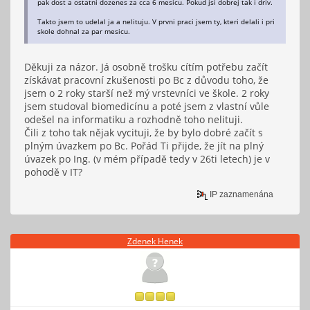
pak dost a ostatni dozenes za cca 6 mesicu. Pokud jsi dobrej tak i driv.
Takto jsem to udelal ja a nelituju. V prvni praci jsem ty, kteri delali i pri
skole dohnal za par mesicu.
Děkuji za názor. Já osobně trošku cítím potřebu začít
získávat pracovní zkušenosti po Bc z důvodu toho, že
jsem o 2 roky starší než mý vrstevníci ve škole. 2 roky
jsem studoval biomedicínu a poté jsem z vlastní vůle
odešel na informatiku a rozhodně toho nelituji.
Čili z toho tak nějak vycituji, že by bylo dobré začít s
plným úvazkem po Bc. Pořád Ti přijde, že jít na plný
úvazek po Ing. (v mém případě tedy v 26ti letech) je v
pohodě v IT?
IP zaznamenána
Zdenek Henek