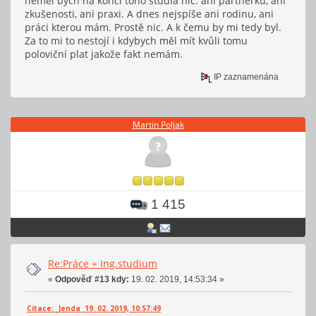
neměl bych na konci toho studia nic: ani partnerku, ani
zkušenosti, ani praxi. A dnes nejspíše ani rodinu, ani
práci kterou mám. Prostě nic. A k čemu by mi tedy byl.
Za to mi to nestojí i kdybych měl mít kvůli tomu
poloviční plat jakože fakt nemám.
IP zaznamenána
Martin Poljak
1 415
Re:Práce + Ing.studium
«
Odpověď #13 kdy:
19. 02. 2019, 14:53:34 »
Citace: _Jenda 19. 02. 2019, 10:57:49