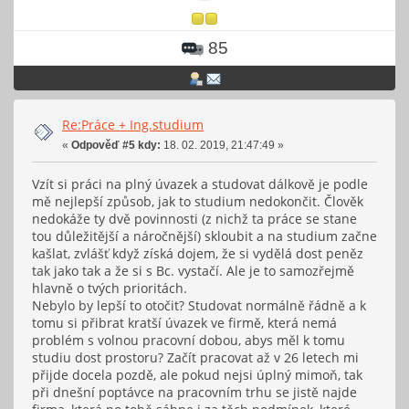
85
Re:Práce + Ing.studium
«
Odpověď #5 kdy:
18. 02. 2019, 21:47:49 »
Vzít si práci na plný úvazek a studovat dálkově je podle
mě nejlepší způsob, jak to studium nedokončit. Člověk
nedokáže ty dvě povinnosti (z nichž ta práce se stane
tou důležitější a náročnější) skloubit a na studium začne
kašlat, zvlášť když získá dojem, že si vydělá dost peněz
tak jako tak a že si s Bc. vystačí. Ale je to samozřejmě
hlavně o tvých prioritách.
Nebylo by lepší to otočit? Studovat normálně řádně a k
tomu si přibrat kratší úvazek ve firmě, která nemá
problém s volnou pracovní dobou, abys měl k tomu
studiu dost prostoru? Začít pracovat až v 26 letech mi
přijde docela pozdě, ale pokud nejsi úplný mimoň, tak
při dnešní poptávce na pracovním trhu se jistě najde