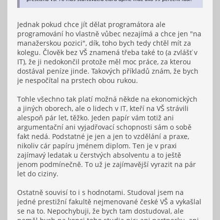
Jednak pokud chce jít dělat programátora ale
programování ho vlastně vůbec nezajímá a chce jen "na
manažerskou pozici", dík, toho bych tedy chtěl mít za
kolegu. Člověk bez VŠ znamená třeba také to (a zvlášť v
IT), že ji nedokončil protože měl moc práce, za kterou
dostával peníze jinde. Takových příkladů znám, že bych
je nespočítal na prstech obou rukou.
Tohle všechno tak platí možná někde na ekonomických
a jiných oborech, ale o lidech v IT, kteří na VŠ strávili
alespoň pár let, těžko. Jeden papír vám totiž ani
argumentační ani vyjadřovací schopnosti sám o sobě
fakt nedá. Podstatné je jen a jen to vzdělání a praxe,
nikoliv cár papíru jménem diplom. Ten je v praxi
zajímavý ledatak u čerstvých absolventu a to ještě
jenom podmínečně. To už je zajímavější vyrazit na pár
let do ciziny.
Ostatně souvisí to i s hodnotami. Studoval jsem na
jedné prestižní fakultě nejmenované české VŠ a vykašlal
se na to. Nepochybuji, že bych tam dostudoval, ale