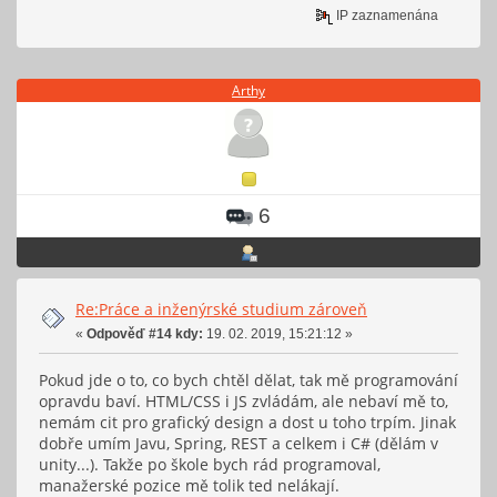
IP zaznamenána
Arthy
6
Re:Práce a inženýrské studium zároveň
«
Odpověď #14 kdy:
19. 02. 2019, 15:21:12 »
Pokud jde o to, co bych chtěl dělat, tak mě programování
opravdu baví. HTML/CSS i JS zvládám, ale nebaví mě to,
nemám cit pro grafický design a dost u toho trpím. Jinak
dobře umím Javu, Spring, REST a celkem i C# (dělám v
unity...). Takže po škole bych rád programoval,
manažerské pozice mě tolik ted nelákají.