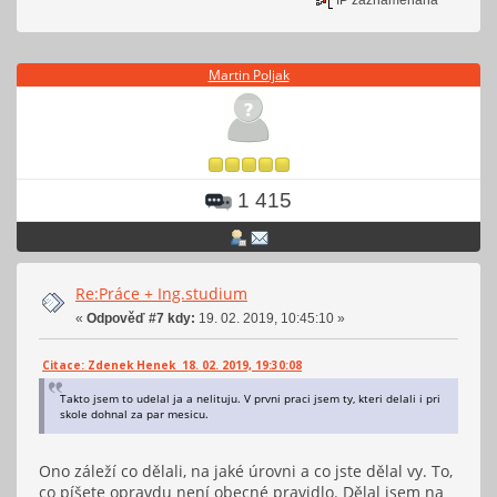
IP zaznamenána
Martin Poljak
1 415
Re:Práce + Ing.studium
«
Odpověď #7 kdy:
19. 02. 2019, 10:45:10 »
Citace: Zdenek Henek 18. 02. 2019, 19:30:08
Takto jsem to udelal ja a nelituju. V prvni praci jsem ty, kteri delali i pri
skole dohnal za par mesicu.
Ono záleží co dělali, na jaké úrovni a co jste dělal vy. To,
co píšete opravdu není obecné pravidlo. Dělal jsem na