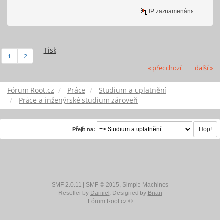
IP zaznamenána
Tisk
1
2
« předchozí
další »
Fórum Root.cz
Práce
Studium a uplatnění
Práce a inženýrské studium zároveň
Přejít na:
SMF 2.0.11
|
SMF © 2015
,
Simple Machines
Reseller by
Daniiel
. Designed by
Brian
Fórum Root.cz ©