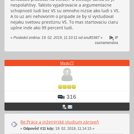
nespolahlivy. Takisto vyjadrovacie a argumentacne
schopnosti ludi bez VS su omnoho nizsie ako ludi s VS.
A to uz ani nehovorim o pripade ze by si vystudoval
nejaku svetovu prestiznu VS. To mas startovaciu ciaru
uplne inde ako 99 percent ludi.
«
Poslední změna: 19. 02. 2019, 11:10:11 od snuff1987
»
IP
zaznamenána
Medo77
316
Re:Práce a inženýrské studium zároveň
«
Odpověď #11 kdy:
19. 02. 2019, 11:14:15 »