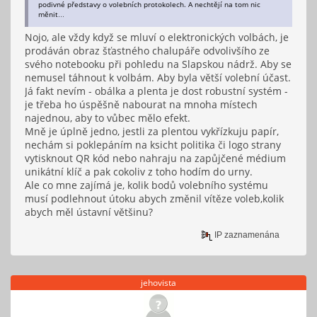
podivné představy o volebních protokolech. A nechtějí na tom nic
měnit…
Nojo, ale vždy když se mluví o elektronických volbách, je
prodáván obraz šťastného chalupáře odvolivšího ze
svého notebooku při pohledu na Slapskou nádrž. Aby se
nemusel táhnout k volbám. Aby byla větší volební účast.
Já fakt nevím - obálka a plenta je dost robustní systém -
je třeba ho úspěšně nabourat na mnoha místech
najednou, aby to vůbec mělo efekt.
Mně je úplně jedno, jestli za plentou vykřízkuju papír,
nechám si poklepáním na ksicht politika či logo strany
vytisknout QR kód nebo nahraju na zapůjčené médium
unikátní klíč a pak cokoliv z toho hodím do urny.
Ale co mne zajímá je, kolik bodů volebního systému
musí podlehnout útoku abych změnil vítěze voleb,kolik
abych měl ústavní většinu?
IP zaznamenána
jehovista