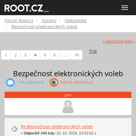
Fórum
Toggle
naviga
Root.cz
Fórum Root.cz
Ostatní
Odkladiště
Bezpečnost elektronických voleb
« předchozí
další »
Tisk
1
2
3
4
5
6
...
10
Bezpečnost elektronických voleb
148 odpovědí
54644 zhlédnutí
Juro
Re:Bezpečnost elektronických voleb
«
Odpověď #45 kdy:
10. 10. 2018, 14:52:02 »