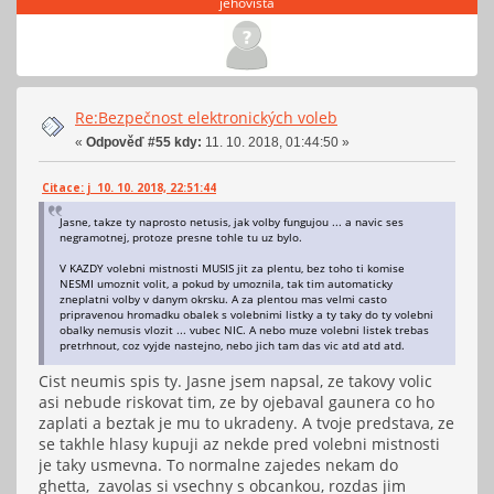
jehovista
Re:Bezpečnost elektronických voleb
«
Odpověď #55 kdy:
11. 10. 2018, 01:44:50 »
Citace: j 10. 10. 2018, 22:51:44
Jasne, takze ty naprosto netusis, jak volby fungujou ... a navic ses
negramotnej, protoze presne tohle tu uz bylo.
V KAZDY volebni mistnosti MUSIS jit za plentu, bez toho ti komise
NESMI umoznit volit, a pokud by umoznila, tak tim automaticky
zneplatni volby v danym okrsku. A za plentou mas velmi casto
pripravenou hromadku obalek s volebnimi listky a ty taky do ty volebni
obalky nemusis vlozit ... vubec NIC. A nebo muze volebni listek trebas
pretrhnout, coz vyjde nastejno, nebo jich tam das vic atd atd atd.
Cist neumis spis ty. Jasne jsem napsal, ze takovy volic
asi nebude riskovat tim, ze by ojebaval gaunera co ho
zaplati a beztak je mu to ukradeny. A tvoje predstava, ze
se takhle hlasy kupuji az nekde pred volebni mistnosti
je taky usmevna. To normalne zajedes nekam do
ghetta, zavolas si vsechny s obcankou, rozdas jim