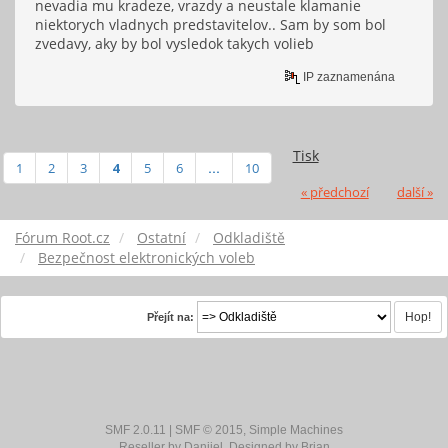
nevadia mu kradeze, vrazdy a neustale klamanie
niektorych vladnych predstavitelov.. Sam by som bol
zvedavy, aky by bol vysledok takych volieb
IP zaznamenána
Tisk
1
2
3
4
5
6
...
10
« předchozí
další »
Fórum Root.cz
Ostatní
Odkladiště
Bezpečnost elektronických voleb
Přejít na:
SMF 2.0.11
|
SMF © 2015
,
Simple Machines
Reseller by
Daniiel
. Designed by
Brian