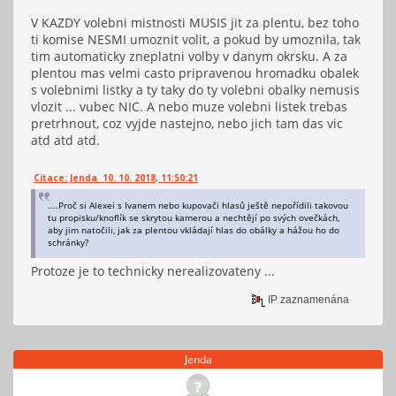
V KAZDY volebni mistnosti MUSIS jit za plentu, bez toho
ti komise NESMI umoznit volit, a pokud by umoznila, tak
tim automaticky zneplatni volby v danym okrsku. A za
plentou mas velmi casto pripravenou hromadku obalek
s volebnimi listky a ty taky do ty volebni obalky nemusis
vlozit ... vubec NIC. A nebo muze volebni listek trebas
pretrhnout, coz vyjde nastejno, nebo jich tam das vic
atd atd atd.
Citace: Jenda 10. 10. 2018, 11:50:21
....Proč si Alexei s Ivanem nebo kupovači hlasů ještě nepořídili takovou
tu propisku/knoflík se skrytou kamerou a nechtějí po svých ovečkách,
aby jim natočili, jak za plentou vkládají hlas do obálky a hážou ho do
schránky?
Protoze je to technicky nerealizovateny ...
IP zaznamenána
Jenda