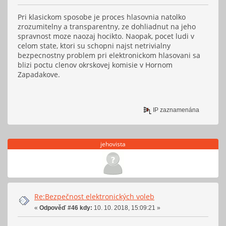
Pri klasickom sposobe je proces hlasovnia natolko
zrozumitelny a transparentny, ze dohliadnut na jeho
spravnost moze naozaj hocikto. Naopak, pocet ludi v
celom state, ktori su schopni najst netrivialny
bezpecnostny problem pri elektronickom hlasovani sa
blizi poctu clenov okrskovej komisie v Hornom
Zapadakove.
IP zaznamenána
jehovista
Re:Bezpečnost elektronických voleb
«
Odpověď #46 kdy:
10. 10. 2018, 15:09:21 »