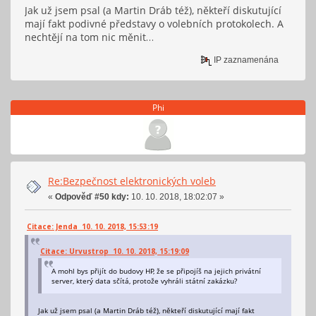
Jak už jsem psal (a Martin Dráb též), někteří diskutující
mají fakt podivné představy o volebních protokolech. A
nechtějí na tom nic měnit…
IP zaznamenána
Phi
Re:Bezpečnost elektronických voleb
«
Odpověď #50 kdy:
10. 10. 2018, 18:02:07 »
Citace: Jenda 10. 10. 2018, 15:53:19
Citace: Urvustrop 10. 10. 2018, 15:19:09
A mohl bys přijít do budovy HP, že se připojíš na jejich privátní
server, který data sčítá, protože vyhráli státní zakázku?
Jak už jsem psal (a Martin Dráb též), někteří diskutující mají fakt