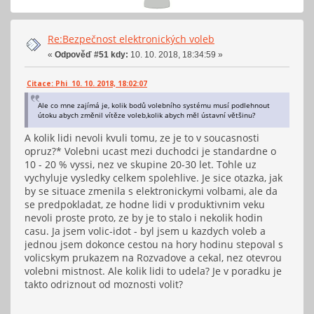
Re:Bezpečnost elektronických voleb
«
Odpověď #51 kdy:
10. 10. 2018, 18:34:59 »
Citace: Phi 10. 10. 2018, 18:02:07
Ale co mne zajímá je, kolik bodů volebního systému musí podlehnout
útoku abych změnil vítěze voleb,kolik abych měl ústavní většinu?
A kolik lidi nevoli kvuli tomu, ze je to v soucasnosti
opruz?* Volebni ucast mezi duchodci je standardne o
10 - 20 % vyssi, nez ve skupine 20-30 let. Tohle uz
vychyluje vysledky celkem spolehlive. Je sice otazka, jak
by se situace zmenila s elektronickymi volbami, ale da
se predpokladat, ze hodne lidi v produktivnim veku
nevoli proste proto, ze by je to stalo i nekolik hodin
casu. Ja jsem volic-idot - byl jsem u kazdych voleb a
jednou jsem dokonce cestou na hory hodinu stepoval s
volicskym prukazem na Rozvadove a cekal, nez otevrou
volebni mistnost. Ale kolik lidi to udela? Je v poradku je
takto odriznout od moznosti volit?