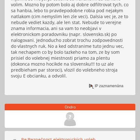
volim. Mozno by potom bolo aj dobre odfiltrovat tych, co
sa hanbia, lebo to pravdepodobne robia pod nejakym
natlakom (cim nemyslim len zle veci). Dalsia vec je, ze to
nebude vediet kazdy, ale len stat. Nebude to verejne
znama informacia, ani sa vam to neobjavi v
elektronickom poradovniku (napr. slovensko.sk) po
nalogovani. Jednoducho zobrat trochu zodpovednosti
do vlastnych ruk. No a ked odstranime tuto jednu vec,
tak nechapem co by bolo tazkeho na tom, ze by som
prisiel do volebnej miestnosti priamo za plentu
(dokonca mozno hocikde na slovensku!!! to uz ale
predbieham par storoci), vlozil do volebneho stroja
svoju E obcianku, a odvolil.
IP zaznamenána
Ondro
Re:Bezpečnost elektronických voleb