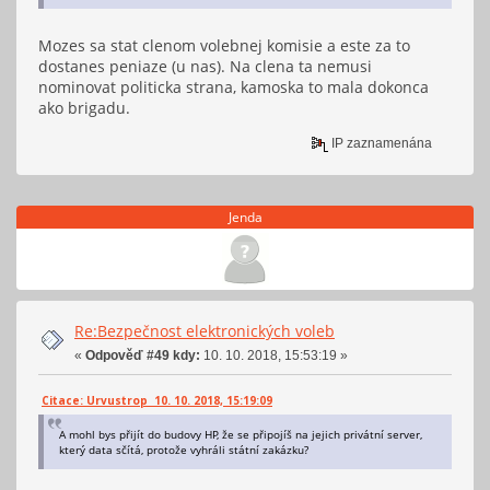
Mozes sa stat clenom volebnej komisie a este za to
dostanes peniaze (u nas). Na clena ta nemusi
nominovat politicka strana, kamoska to mala dokonca
ako brigadu.
IP zaznamenána
Jenda
Re:Bezpečnost elektronických voleb
«
Odpověď #49 kdy:
10. 10. 2018, 15:53:19 »
Citace: Urvustrop 10. 10. 2018, 15:19:09
A mohl bys přijít do budovy HP, že se připojíš na jejich privátní server,
který data sčítá, protože vyhráli státní zakázku?