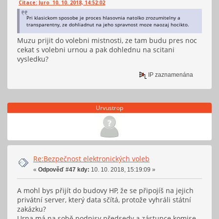
Citace: Juro 10. 10. 2018, 14:52:02
Pri klasickom sposobe je proces hlasovnia natolko zrozumitelny a
transparentny, ze dohliadnut na jeho spravnost moze naozaj hocikto.
Muzu prijit do volebni mistnosti, ze tam budu pres noc
cekat s volebni urnou a pak dohlednu na scitani
vysledku?
IP zaznamenána
Urvustrop
Re:Bezpečnost elektronických voleb
«
Odpověď #47 kdy:
10. 10. 2018, 15:19:09 »
A mohl bys přijít do budovy HP, že se připojíš na jejich
privátní server, který data sčítá, protože vyhráli státní
zakázku?
Urna má na sobě podpisy předsedy a zástupce komise,