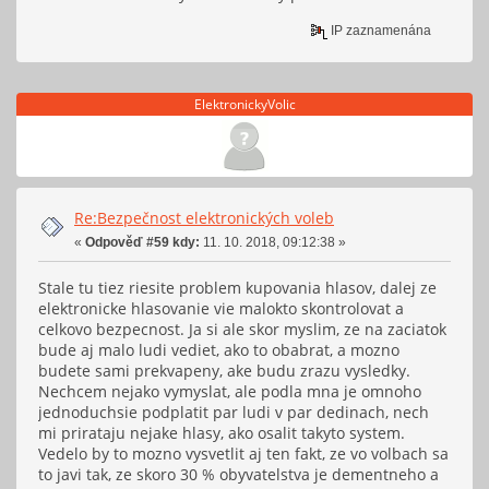
IP zaznamenána
ElektronickyVolic
Re:Bezpečnost elektronických voleb
«
Odpověď #59 kdy:
11. 10. 2018, 09:12:38 »
Stale tu tiez riesite problem kupovania hlasov, dalej ze
elektronicke hlasovanie vie malokto skontrolovat a
celkovo bezpecnost. Ja si ale skor myslim, ze na zaciatok
bude aj malo ludi vediet, ako to obabrat, a mozno
budete sami prekvapeny, ake budu zrazu vysledky.
Nechcem nejako vymyslat, ale podla mna je omnoho
jednoduchsie podplatit par ludi v par dedinach, nech
mi prirataju nejake hlasy, ako osalit takyto system.
Vedelo by to mozno vysvetlit aj ten fakt, ze vo volbach sa
to javi tak, ze skoro 30 % obyvatelstva je dementneho a