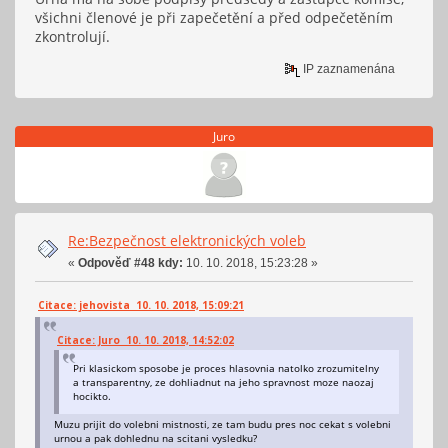
všichni členové je při zapečetění a před odpečetěním
zkontrolují.
IP zaznamenána
Juro
Re:Bezpečnost elektronických voleb
«
Odpověď #48 kdy:
10. 10. 2018, 15:23:28 »
Citace: jehovista 10. 10. 2018, 15:09:21
Citace: Juro 10. 10. 2018, 14:52:02
Pri klasickom sposobe je proces hlasovnia natolko zrozumitelny
a transparentny, ze dohliadnut na jeho spravnost moze naozaj
hocikto.
Muzu prijit do volebni mistnosti, ze tam budu pres noc cekat s volebni
urnou a pak dohlednu na scitani vysledku?