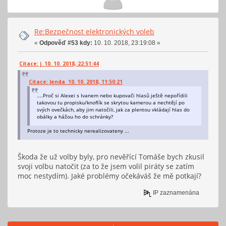
Re:Bezpečnost elektronických voleb
«
Odpověď #53 kdy:
10. 10. 2018, 23:19:08 »
Citace: j 10. 10. 2018, 22:51:44
Citace: Jenda 10. 10. 2018, 11:50:21
....Proč si Alexei s Ivanem nebo kupovači hlasů ještě nepořídili
takovou tu propisku/knoflík se skrytou kamerou a nechtějí po
svých ovečkách, aby jim natočili, jak za plentou vkládají hlas do
obálky a hážou ho do schránky?
Protoze je to technicky nerealizovateny ...
Škoda že už volby byly, pro nevěřící Tomáše bych zkusil
svoji volbu natočit (za to že jsem volil piráty se zatím
moc nestydím). Jaké problémy očekáváš že mě potkají?
IP zaznamenána