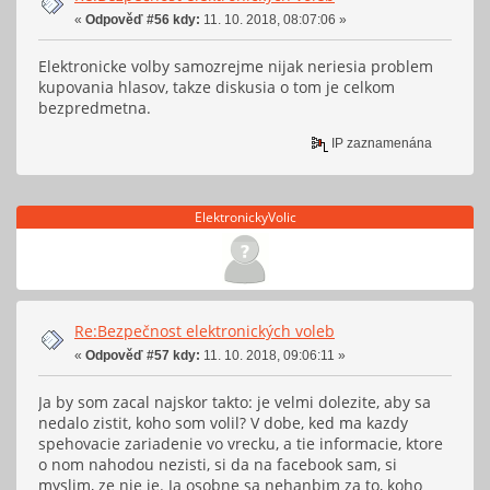
«
Odpověď #56 kdy:
11. 10. 2018, 08:07:06 »
Elektronicke volby samozrejme nijak neriesia problem
kupovania hlasov, takze diskusia o tom je celkom
bezpredmetna.
IP zaznamenána
ElektronickyVolic
Re:Bezpečnost elektronických voleb
«
Odpověď #57 kdy:
11. 10. 2018, 09:06:11 »
Ja by som zacal najskor takto: je velmi dolezite, aby sa
nedalo zistit, koho som volil? V dobe, ked ma kazdy
spehovacie zariadenie vo vrecku, a tie informacie, ktore
o nom nahodou nezisti, si da na facebook sam, si
myslim, ze nie je. Ja osobne sa nehanbim za to, koho