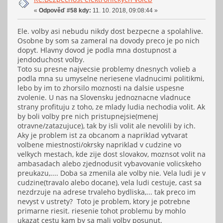
«
Odpověď #58 kdy:
11. 10. 2018, 09:08:44 »
Ele. volby asi nebudu nikdy dost bezpecne a spolahlive.
Osobne by som sa zameral na dovody preco je po nich
dopyt. Hlavny dovod je podla mna dostupnost a
jendoduchost volby.
Toto su presne najvecsie problemy dnesnych volieb a
podla mna su umyselne neriesene vladnucimi politikmi,
lebo by im to zhorsilo moznosti na dalsie uspesne
zvolenie. U nas na Slovensku jednoznacne vladnuce
strany profituju z toho, ze mlady ludia nechodia volit. Ak
by boli volby pre nich pristupnejsie(menej
otravne/zatazujuce), tak by isli volit ale nevolili by ich.
Aky je problem ist za obcanom a napriklad vytvarat
volbene miestnosti/okrsky napriklad v cudzine vo
velkych mestach, kde zije dost slovakov, moznsot volit na
ambasadach alebo zjednodusit vybavovanie volicskeho
preukazu,.... Doba sa zmenila ale volby nie. Vela ludi je v
cudzine(travalo alebo docane), vela ludi cestuje, cast sa
nezdrzuje na adrese trvaleho bydliska,... tak preco im
nevyst v ustrety? Toto je problem, ktory je potrebne
primarne riesit. riesenie tohot problemu by mohlo
ukazat cestu kam by sa mali volby posunut.