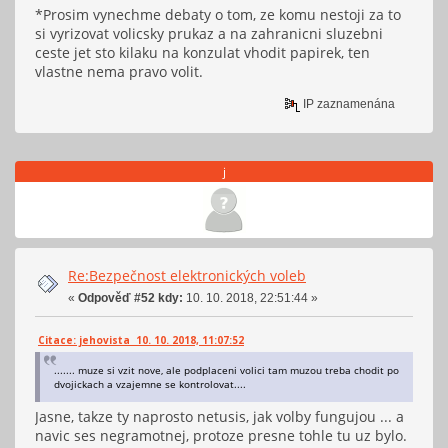
*Prosim vynechme debaty o tom, ze komu nestoji za to
si vyrizovat volicsky prukaz a na zahranicni sluzebni
ceste jet sto kilaku na konzulat vhodit papirek, ten
vlastne nema pravo volit.
IP zaznamenána
j
Re:Bezpečnost elektronických voleb
«
Odpověď #52 kdy:
10. 10. 2018, 22:51:44 »
Citace: jehovista 10. 10. 2018, 11:07:52
....... muze si vzit nove, ale podplaceni volici tam muzou treba chodit po
dvojickach a vzajemne se kontrolovat....
Jasne, takze ty naprosto netusis, jak volby fungujou ... a
navic ses negramotnej, protoze presne tohle tu uz bylo.