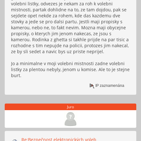
volebni listky, odvezes je nekam za roh k volebni
mistnosti, partak dohlidne na to, ze tam dojdou, pak se
sejdete opet nekde za rohem, kde das kazdemu dve
stovky a jede se pro dalsi partu. Jestli maji propisky s
kamerou, nebo ne, to fakt nevim. Mozna maji obycejne
propisky, o kterych jim jenom nakecas, ze jsou s
kamerou. Rodinka z ghetta si takhle prijde na par tisic a
rozhodne s tim nepujde na policii, protozes jim nakecal,
ze by sli sedet a navic bys uz priste neprijel.
Jo a minimalne v moji volebni mistnosti zadne volebni
listky za plentou nebyly, jenom u komise. Ale to je stejne
burt.
IP zaznamenána
Juro
Re:Bezpečnost elektronických voleb