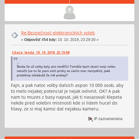
j
Re:Bezpečnost elektronických voleb
«
Odpověď #54 kdy:
10. 10. 2018, 23:29:30 »
Citace: Jenda 10. 10. 2018, 23:19:08
...
Škoda že už volby byly, pro nevěřící Tomáše bych zkusil svoji volbu
natočit (za to že jsem volil piráty se zatím moc nestydím). Jaké
problémy očekáváš že mě potkají?
Fajn, a pak natoc volby dalsich aspon 10 000 osob, aby
to melo nejakej potencial je nejak ovlivnit. OK? A pak
nam tu muzes z basy napsat, jak ti nasazovali klepeta
nekde pred volebni mistnosti kde si lidem hucel do
hlavy, ze si maj kamsi dat nejakou kameru.
IP zaznamenána