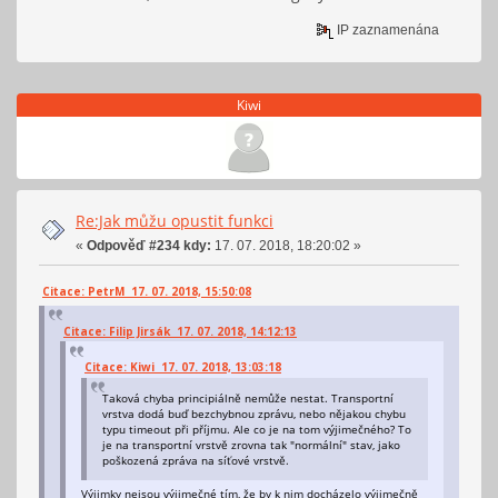
IP zaznamenána
Kiwi
Re:Jak můžu opustit funkci
«
Odpověď #234 kdy:
17. 07. 2018, 18:20:02 »
Citace: PetrM 17. 07. 2018, 15:50:08
Citace: Filip Jirsák 17. 07. 2018, 14:12:13
Citace: Kiwi 17. 07. 2018, 13:03:18
Taková chyba principiálně nemůže nestat. Transportní
vrstva dodá buď bezchybnou zprávu, nebo nějakou chybu
typu timeout při příjmu. Ale co je na tom výjimečného? To
je na transportní vrstvě zrovna tak "normální" stav, jako
poškozená zpráva na síťové vrstvě.
Výjimky nejsou výjimečné tím, že by k nim docházelo výjimečně