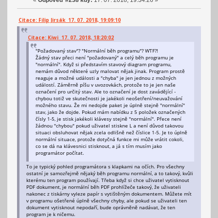
Citace: Filip Jirsák 17. 07. 2018, 19:09:10
Citace: Kiwi 17. 07. 2018, 18:20:02
"Požadovaný stav"? "Normální běh programu"? WTF?!
Žádný stav přeci není "požadovaný" a celý běh programu je
"normální". Když si představím stavový diagram programu,
nemám důvod některé uzly malovat nějak jinak. Program prostě
reaguje a možné události a "chyba" je jen jednou z možných
událostí. Záměrně píšu v uvozovkách, protože to je jen naše
označení pro určitý stav. Ale to označení je dost zavádějící -
chybou totiž ve skutečnosti je jakékoli neošetření/neuvažování
možného stavu. Že mi nedojde paket je úplně stejně "normální"
stav, jako že dojde. Pokud mám nabídku z 5 položek označených
čísly 1-5, je stisk jakékoli klávesy stejně "normální". Přece není
žádnou "chybou" pokud uživatel stiskne L a není důvod takovou
situaci obsluhovat nějak zcela odlišně než číslice 1-5. Je to úplně
normální situace, protože dotyčná funkce mi může vrátit cokoli,
co se dá na klávesnici stisknout, a já s tím musím jako
programátor počítat.
To je typický pohled programátora s klapkami na očích. Pro všechny
ostatní je samozřejmě nějaký běh programu normální, a to takový, kvůli
kterému ten program používají. Třeba když si chce uživatel vytisknout
PDF dokument, je normální běh PDF prohlížeče takový, že uživateli
nakonec z tiskárny vyleze papír s vytištěným dokumentem. Můžete mít
v programu ošetřené úplně všechny chyby, ale pokud se uživateli ten
dokument vytisknout nepodaří, bude oprávněně nadávat, že ten
program je k ničemu.