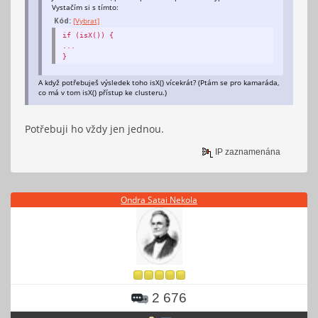
Vystačím si s tímto:
Kód:
[Vybrat]
if (isX()) {
...
}
A když potřebuješ výsledek toho isX() vícekrát? (Ptám se pro kamaráda,
co má v tom isX() přístup ke clusteru.)
Potřebuji ho vždy jen jednou.
IP zaznamenána
Ondra Satai Nekola
2 676