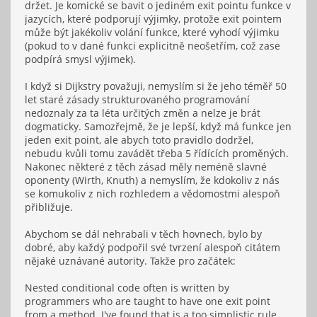
držet. Je komické se bavit o jediném exit pointu funkce v
jazycích, které podporují výjimky, protože exit pointem
může být jakékoliv volání funkce, které vyhodí výjimku
(pokud to v dané funkci explicitně neošetřím, což zase
podpírá smysl výjimek).
I když si Dijkstry považuji, nemyslím si že jeho téměř 50
let staré zásady strukturovaného programování
nedoznaly za ta léta určitých změn a nelze je brát
dogmaticky. Samozřejmě, že je lepší, když má funkce jen
jeden exit point, ale abych toto pravidlo dodržel,
nebudu kvůli tomu zavádět třeba 5 řídících proměných.
Nakonec některé z těch zásad měly neméně slavné
oponenty (Wirth, Knuth) a nemyslím, že kdokoliv z nás
se komukoliv z nich rozhledem a vědomostmi alespoň
přibližuje.
Abychom se dál nehrabali v těch hovnech, bylo by
dobré, aby každý podpořil své tvrzení alespoň citátem
nějaké uznávané autority. Takže pro začátek:
Nested conditional code often is written by
programmers who are taught to have one exit point
from a method. I've found that is a too simplistic rule.