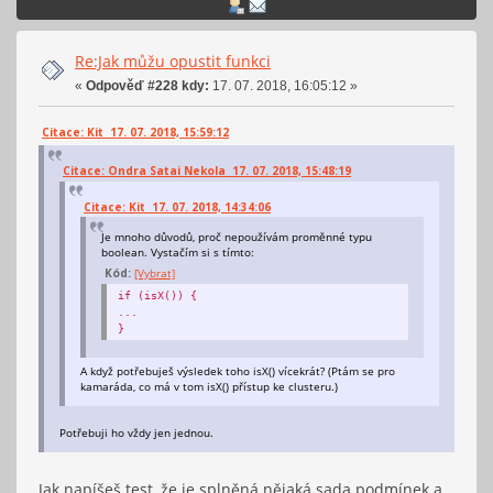
Re:Jak můžu opustit funkci
«
Odpověď #228 kdy:
17. 07. 2018, 16:05:12 »
Citace: Kit 17. 07. 2018, 15:59:12
Citace: Ondra Satai Nekola 17. 07. 2018, 15:48:19
Citace: Kit 17. 07. 2018, 14:34:06
Je mnoho důvodů, proč nepoužívám proměnné typu
boolean. Vystačím si s tímto:
Kód:
[Vybrat]
if (isX()) {
...
}
A když potřebuješ výsledek toho isX() vícekrát? (Ptám se pro
kamaráda, co má v tom isX() přístup ke clusteru.)
Potřebuji ho vždy jen jednou.
Jak napíšeš test, že je splněná nějaká sada podmínek a