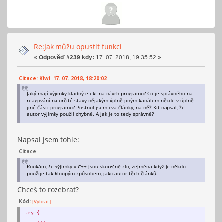
Re:Jak můžu opustit funkci
«
Odpověď #239 kdy:
17. 07. 2018, 19:35:52 »
Citace: Kiwi 17. 07. 2018, 18:20:02
Jaký mají výjimky kladný efekt na návrh programu? Co je správného na
reagování na určité stavy nějakým úplně jiným kanálem někde v úplně
jiné části programu? Postnul jsem dva články, na něž Kit napsal, že
autor výjimky použil chybně. A jak je to tedy správně?
Napsal jsem tohle:
Citace
Koukám, že výjimky v C++ jsou skutečně zlo, zejména když je někdo
použije tak hloupým způsobem, jako autor těch článků.
Chceš to rozebrat?
Kód:
[Vybrat]
try {
...