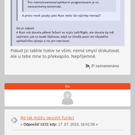
Pro mainstreamove/aplikacni programovani je to
neocenitelny konstrukt.
A proto nové jazyky jako Rust nebo Go výjimky nemají?
Go je odpad.
A Rust má docela pěkné řešení ve stylu Left/Right, ale docela by mě
zajímalo, jak to bude škálovat, když se člověk pustí do nějakého
aplikačního vývoje a ne jen low-level.
Pokud jsi takhle hotov se vším, nemá smysl diskutovat.
Ale u tebe mne to překvapilo. Nepříjemně.
IP zaznamenána
Kit
Re:Jak můžu opustit funkci
«
Odpověď #231 kdy:
17. 07. 2018, 16:41:58 »