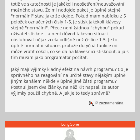
totiž ve skutečnosti je jakékoli neošetření/neuvažování
možného stavu. Že mi nedojde paket je úplně stejně
"normální" stav, jako že dojde. Pokud mám nabídku z 5
položek označených čísly 1-5, je stisk jakékoli klávesy
stejně "normální". Přece není žádnou "chybou" pokud
uživatel stiskne L a není důvod takovou situaci
obsluhovat nějak zcela odlišně než číslice 1-5. Je to
úplně normální situace, protože dotyčná funkce mi
může vrátit cokoli, co se dá na klávesnici stisknout, a já s
tím musím jako programátor počítat.
Jaký mají výjimky kladný efekt na návrh programu? Co je
správného na reagování na určité stavy nějakým úplně
jiným kanálem někde v úplně jiné části programu?
Postnul jsem dva články, na něž Kit napsal, že autor
výjimky použil chybně. A jak je to tedy správně?
IP zaznamenána
LongGone