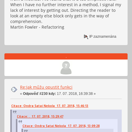
When I have no further interest in a method, I signal my
lack of interest by getting out. Directing the reader to
look at an empty else block only gets in the way of
comprehension.
Martin Fowler - Refactoring
IP zaznamenána
.
Re:Jak můžu opustit funkci
«
Odpověď #230 kdy:
17. 07. 2018, 16:39:38 »
Citace: Ondra Satai Nekola 17. 07. 2018, 15:46:13
Citace: . 17. 07. 2018, 15:29:47
Citace: Ondra Satai Nekola 17. 07. 2018, 13:09:28