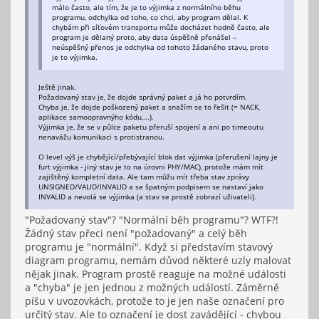
málo často, ale tím, že je to výjimka z normálního běhu
programu, odchylka od toho, co chci, aby program dělal. K
chybám při síťovém transportu může docházet hodně často, ale
program je dělaný proto, aby data úspěšně přenášel –
neúspěšný přenos je odchylka od tohoto žádaného stavu, proto
je to výjimka.
Ještě jinak.
Požadovaný stav je, že dojde správný paket a já ho potvrdím.
Chyba je, že dojde poškozený paket a snažím se to řešit (= NACK,
aplikace samoopravnýho kódu,...).
Výjimka je, že se v půlce paketu přeruší spojení a ani po timeoutu
nenavážu komunikaci s protistranou.
O level výš je chybějící/přebývající blok dat výjimka (přerušení lajny je
furt výjimka - jiný stav je to na úrovni PHY/MAC), protože mám mít
zajištěný kompletní data. Ale tam můžu mít třeba stav zprávy
UNSIGNED/VALID/INVALID a se špatným podpisem se nastaví jako
INVALID a nevolá se výjimka (a stav se prostě zobrazí uživateli).
"Požadovaný stav"? "Normální běh programu"? WTF?!
Žádný stav přeci není "požadovaný" a celý běh
programu je "normální". Když si představím stavový
diagram programu, nemám důvod některé uzly malovat
nějak jinak. Program prostě reaguje na možné události
a "chyba" je jen jednou z možných událostí. Záměrně
píšu v uvozovkách, protože to je jen naše označení pro
určitý stav. Ale to označení je dost zavádějící - chybou