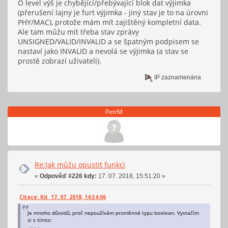
O level výš je chybějící/přebývající blok dat výjimka
(přerušení lajny je furt výjimka - jiný stav je to na úrovni
PHY/MAC), protože mám mít zajištěný kompletní data.
Ale tam můžu mít třeba stav zprávy
UNSIGNED/VALID/INVALID a se špatným podpisem se
nastaví jako INVALID a nevolá se výjimka (a stav se
prostě zobrazí uživateli).
IP zaznamenána
PetrM
Re:Jak můžu opustit funkci
«
Odpověď #226 kdy:
17. 07. 2018, 15:51:20 »
Citace: Kit 17. 07. 2018, 14:34:06
Je mnoho důvodů, proč nepoužívám proměnné typu boolean. Vystačím
si s tímto: