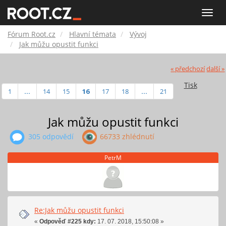
Fórum
Toggle
naviga
Root.cz
Fórum Root.cz
Hlavní témata
Vývoj
Jak můžu opustit funkci
« předchozí
další »
Tisk
1
...
14
15
16
17
18
...
21
Jak můžu opustit funkci
305 odpovědí
66733 zhlédnutí
PetrM
Re:Jak můžu opustit funkci
«
Odpověď #225 kdy:
17. 07. 2018, 15:50:08 »