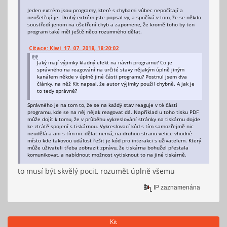
Jeden extrém jsou programy, které s chybami vůbec nepočítají a
neošetřují je. Druhý extrém jste popsal vy, a spočívá v tom, že se někdo
soustředí jenom na ošetření chyb a zapomene, že kromě toho by ten
program také měl ještě něco rozumného dělat.
Citace: Kiwi 17. 07. 2018, 18:20:02
Jaký mají výjimky kladný efekt na návrh programu? Co je
správného na reagování na určité stavy nějakým úplně jiným
kanálem někde v úplně jiné části programu? Postnul jsem dva
články, na něž Kit napsal, že autor výjimky použil chybně. A jak je
to tedy správně?
Správného je na tom to, že se na každý stav reaguje v té části
programu, kde se na něj nějak reagovat dá. Například u toho tisku PDF
může dojít k tomu, že v průběhu vykreslování stránky na tiskárnu dojde
ke ztrátě spojení s tiskárnou. Vykreslovací kód s tím samozřejmě nic
neudělá a ani s tím nic dělat nemá, na druhou stranu velice vhodné
místo kde takovou událost řešit je kód pro interakci s uživatelem. Který
může uživateli třeba zobrazit zprávu, že tiskárna bohužel přestala
komunikovat, a nabídnout možnost vytisknout to na jiné tiskárně.
to musí být skvělý pocit, rozumět úplně všemu
IP zaznamenána
Kit