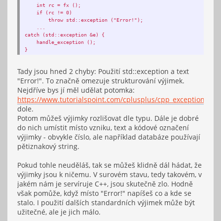
int rc = fx ();
if (rc != 0)
throw std::exception ("Error!");
...
catch (std::exception &e) {
handle_exception ();
}
Tady jsou hned 2 chyby: Použití std::exception a text
"Error!". To značně omezuje strukturování výjimek.
Nejdříve bys jí měl udělat potomka:
https://www.tutorialspoint.com/cplusplus/cpp_exceptions_ha
dole.
Potom můžeš výjimky rozlišovat dle typu. Dále je dobré
do nich umístit místo vzniku, text a kódové označení
výjimky - obvykle číslo, ale například databáze používají
pětiznakový string.
Pokud tohle neuděláš, tak se můžeš klidně dál hádat, že
výjimky jsou k ničemu. V surovém stavu, tedy takovém, v
jakém nám je servíruje C++, jsou skutečně zlo. Hodně
však pomůže, když místo "Error!" napíšeš co a kde se
stalo. I použití dalších standardních výjimek může být
užitečné, ale je jich málo.