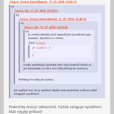
Citace: Ondra Satai Nekola 17. 07. 2018, 16:05:12
Citace: Kit 17. 07. 2018, 15:59:12
Citace: Ondra Satai Nekola 17. 07. 2018, 15:48:19
Citace: Kit 17. 07. 2018, 14:34:06
Je mnoho důvodů, proč nepoužívám proměnné typu
boolean. Vystačím si s tímto:
Kód:
[Vybrat]
if (isX()) {
...
}
A když potřebuješ výsledek toho isX() vícekrát? (Ptám se
pro kamaráda, co má v tom isX() přístup ke clusteru.)
Potřebuji ho vždy jen jednou.
Jak napíšeš test, že je splněná nějaká sada podmínek a přitom ještě
zaloguješ vysvětlení?
Podmínky testuji sekvenčně. Každá zaloguje vysvětlení.
Máš nějaký příklad?