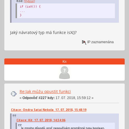
Kód:
[Vybrat]
if (isX()) {
...
}
Jaký návratový typ má funkce isX()?
IP zaznamenána
Kit
Re:Jak můžu opustit funkci
«
Odpověď #227 kdy:
17. 07. 2018, 15:59:12 »
Citace: Ondra Satai Nekola 17. 07. 2018, 15:48:19
Citace: Kit 17. 07. 2018, 14:34:06
Je mnoho důvodů, proč nepoužívám proměnné typu boolean.