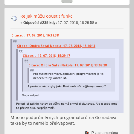
Re:Jak můžu opustit funkci
«
Odpověď #235 kdy:
17. 07. 2018, 18:29:58 »
Citace: . 17. 07. 2018, 16:39:38
Citace: Ondra Satai Nekola 17. 07. 2018, 15:46:13
Citace: . 17. 07. 2018, 15:29:47
Citace: Ondra Satai Nekola 17. 07. 2018, 13:09:28
Pro mainstreamove/aplikacni programovani je to
neocenitelny konstrukt.
A proto nové jazyky jako Rust nebo Go výjimky nemají?
Go je odpad.
Pokud jsi takhle hotov se vším, nemá smysl diskutovat. Ale u tebe mne
to překvapilo. Nepříjemně.
Mnoho podprůměrných programátorů na Go nadává,
takže by to nemělo překvapovat.
IP zaznamenána