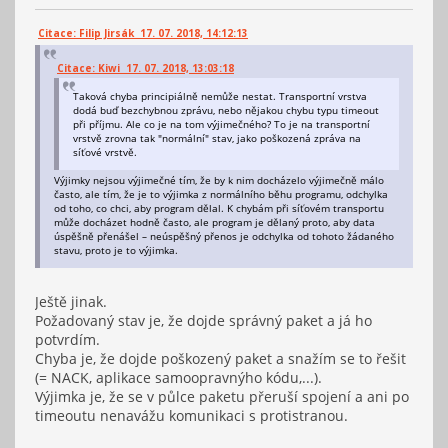
Citace: Filip Jirsák 17. 07. 2018, 14:12:13
Citace: Kiwi 17. 07. 2018, 13:03:18
Taková chyba principiálně nemůže nestat. Transportní vrstva
dodá buď bezchybnou zprávu, nebo nějakou chybu typu timeout
při příjmu. Ale co je na tom výjimečného? To je na transportní
vrstvě zrovna tak "normální" stav, jako poškozená zpráva na
síťové vrstvě.
Výjimky nejsou výjimečné tím, že by k nim docházelo výjimečně málo
často, ale tím, že je to výjimka z normálního běhu programu, odchylka
od toho, co chci, aby program dělal. K chybám při síťovém transportu
může docházet hodně často, ale program je dělaný proto, aby data
úspěšně přenášel – neúspěšný přenos je odchylka od tohoto žádaného
stavu, proto je to výjimka.
Ještě jinak.
Požadovaný stav je, že dojde správný paket a já ho
potvrdím.
Chyba je, že dojde poškozený paket a snažím se to řešit
(= NACK, aplikace samoopravnýho kódu,...).
Výjimka je, že se v půlce paketu přeruší spojení a ani po
timeoutu nenavážu komunikaci s protistranou.