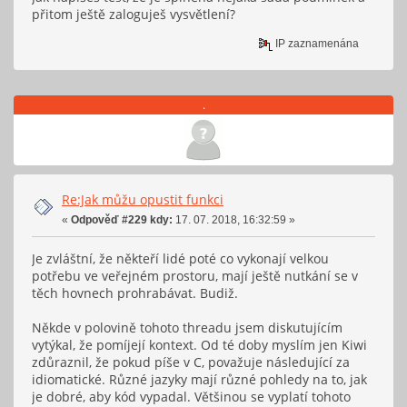
přitom ještě zaloguješ vysvětlení?
IP zaznamenána
.
Re:Jak můžu opustit funkci
«
Odpověď #229 kdy:
17. 07. 2018, 16:32:59 »
Je zvláštní, že někteří lidé poté co vykonají velkou
potřebu ve veřejném prostoru, mají ještě nutkání se v
těch hovnech prohrabávat. Budiž.
Někde v polovině tohoto threadu jsem diskutujícím
vytýkal, že pomíjejí kontext. Od té doby myslím jen Kiwi
zdůraznil, že pokud píše v C, považuje následující za
idiomatické. Různé jazyky mají různé pohledy na to, jak
je dobré, aby kód vypadal. Většinou se vyplatí tohoto