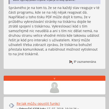
Správného je na tom to, že se na každý stav reaguje v té
části programu, kde se na něj nějak reagovat dá.
Například u toho tisku PDF může dojít k tomu, že v
průběhu vykreslování stránky na tiskárnu dojde ke
ztrátě spojení s tiskárnou. Vykreslovací kód s tím
samozřejmě nic neudělá a ani s tím nic dělat nemá, na
druhou stranu velice vhodné místo kde takovou událost
řešit je kód pro interakci s uživatelem. Který může
uživateli třeba zobrazit zprávu, že tiskárna bohužel
přestala komunikovat, a nabídnout možnost vytisknout
to na jiné tiskárně.
IP zaznamenána
v
Re:Jak můžu opustit funkci
«
Odpověď #238 kdy:
17. 07. 2018, 19:34:26 »