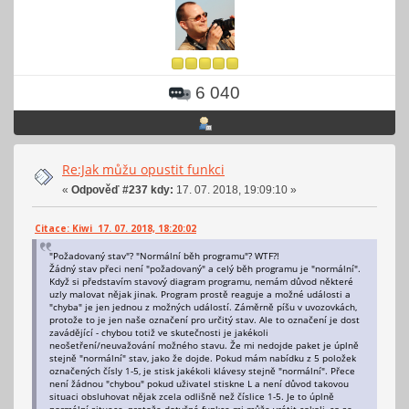
6 040
Re:Jak můžu opustit funkci
«
Odpověď #237 kdy:
17. 07. 2018, 19:09:10 »
Citace: Kiwi 17. 07. 2018, 18:20:02
"Požadovaný stav"? "Normální běh programu"? WTF?!
Žádný stav přeci není "požadovaný" a celý běh programu je "normální".
Když si představím stavový diagram programu, nemám důvod některé
uzly malovat nějak jinak. Program prostě reaguje a možné události a
"chyba" je jen jednou z možných událostí. Záměrně píšu v uvozovkách,
protože to je jen naše označení pro určitý stav. Ale to označení je dost
zavádějící - chybou totiž ve skutečnosti je jakékoli
neošetření/neuvažování možného stavu. Že mi nedojde paket je úplně
stejně "normální" stav, jako že dojde. Pokud mám nabídku z 5 položek
označených čísly 1-5, je stisk jakékoli klávesy stejně "normální". Přece
není žádnou "chybou" pokud uživatel stiskne L a není důvod takovou
situaci obsluhovat nějak zcela odlišně než číslice 1-5. Je to úplně