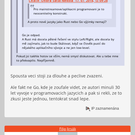
Citace: Ondra Satai Nekola 17. 07. 2018, 13:09:28
Pro mainstreamove/aplikacni programovani je to
neocenitelny konstrukt.
A proto nové jazyky jako Rust nebo Go výjimky nemají?
Go je odpad.
A Rust má docela pěkné řešení ve stylu Left/Right, ale docela by
mě zajímalo, jak to bude škálovat, když se člověk pustí do
nějakého aplikačního vývoje a ne jen low-level.
Pokud jsi takhle hotov se vším, nemá smysl diskutovat. Ale u tebe mne
to překvapilo. Nepříjemně.
Spousta veci stoji za dlouhe a peclive zvazeni.
Ale fakt ne Go, kde je zoufale videt, ze autori minuli 30
let vyvoje v programovacich jazycich a pak si rekli, ze to
zkusi jeste jednou, tentokrat snad lepe.
IP zaznamenána
Filip Jirsák