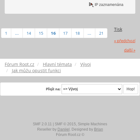
IP zaznamenána
Tisk
1
...
14
15
16
17
18
...
21
« předchozí
další »
Fórum Root.cz
Hlavní témata
Vývoj
Jak můžu opustit funkci
Přejít na:
SMF 2.0.11
|
SMF © 2015
,
Simple Machines
Reseller by
Daniiel
. Designed by
Brian
Fórum Root.cz ©