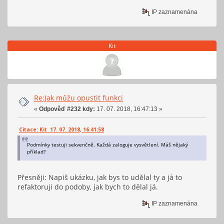
IP zaznamenána
Kit
Re:Jak můžu opustit funkci
«
Odpověď #232 kdy:
17. 07. 2018, 16:47:13 »
Citace: Kit 17. 07. 2018, 16:41:58
Podmínky testuji sekvenčně. Každá zaloguje vysvětlení. Máš nějaký
příklad?
Přesněji: Napiš ukázku, jak bys to udělal ty a já to
refaktoruji do podoby, jak bych to dělal já.
IP zaznamenána