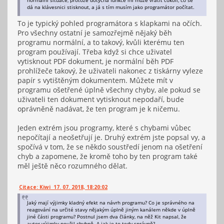
normální situace, protože dotyčná funkce mi může vrátit cokoli, co se
dá na klávesnici stisknout, a já s tím musím jako programátor počítat.
To je typický pohled programátora s klapkami na očích.
Pro všechny ostatní je samozřejmě nějaký běh
programu normální, a to takový, kvůli kterému ten
program používají. Třeba když si chce uživatel
vytisknout PDF dokument, je normální běh PDF
prohlížeče takový, že uživateli nakonec z tiskárny vyleze
papír s vytištěným dokumentem. Můžete mít v
programu ošetřené úplně všechny chyby, ale pokud se
uživateli ten dokument vytisknout nepodaří, bude
oprávněně nadávat, že ten program je k ničemu.
Jeden extrém jsou programy, které s chybami vůbec
nepočítají a neošetřují je. Druhý extrém jste popsal vy, a
spočívá v tom, že se někdo soustředí jenom na ošetření
chyb a zapomene, že kromě toho by ten program také
měl ještě něco rozumného dělat.
Citace: Kiwi 17. 07. 2018, 18:20:02
Jaký mají výjimky kladný efekt na návrh programu? Co je správného na
reagování na určité stavy nějakým úplně jiným kanálem někde v úplně
jiné části programu? Postnul jsem dva články, na něž Kit napsal, že
autor výjimky použil chybně. A jak je to tedy správně?