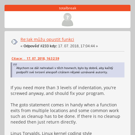
totalbreak
Re:Jak můžu opustit funkci
«
Odpověď #233 kdy:
17. 07. 2018, 17:04:44 »
Citace: . 17. 07. 2018, 16:32:59
Abychom se dál nehrabali v těch hovnech, bylo by dobré, aby každý
podpořil své tvrzení alespoň citátem nějaké uznávané autority.
If you need more than 3 levels of indentation, you're
screwed anyway, and should fix your program.
The goto statement comes in handy when a function
exits from multiple locations and some common work
such as cleanup has to be done. If there is no cleanup
needed then just return directly.
Linus Torvalds, Linux kernel coding style