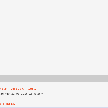
ystem versus unittesty
36 kdy:
21. 08. 2018, 16:38:28 »
018, 16:32:12