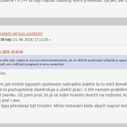
statně i v C++ se dají napsat šablony, které překladač zacyklí, a
ystem versus unittesty
38 kdy:
21. 08. 2018, 17:12:20 »
. 2018, 16:42:24
e píše taky. Logika je sice jen semirozhodnutelná, ale ve většině praktických případů je typo
cyklí, ale u běžných programů k tomu nedochází.
sím.
ím, jak tímhle typovým systémem nahradím (takhle to tu totiž Bone
ěco to pochopitelně zkontroluje a ulehčí práci. S tím nemám problé
í zvenku. Už jsem psal, že já se svým hraním skončil na rozhraní, k
ptal i ava.
 typy přestávají být triviální. Místo testování kódu abych napsal tes