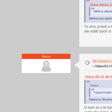
Citace: Bacsa 21.
IMHO je důleži
Šablony jsou výpoč
To ano, právě o t
ale vidět bych si
Bacsa
Re:Typový s
«
Odpověď #7
Citace: JSH 21. 08. 2
Citace
V jazycích jak
Napsat jo. Ale por
O tom se v té kn