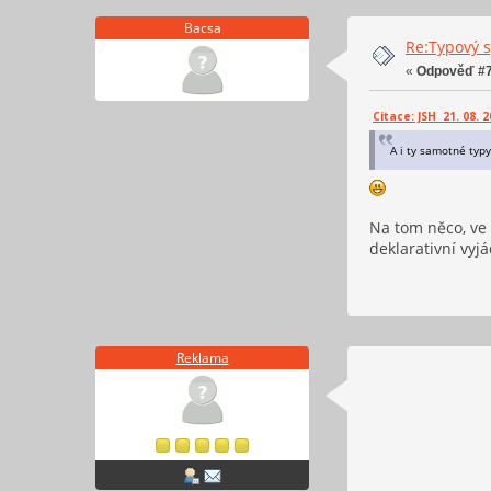
Bacsa
Re:Typový s
«
Odpověď #7
Citace: JSH 21. 08. 2
A i ty samotné typy
Na tom něco, ve v
deklarativní vyj
Reklama