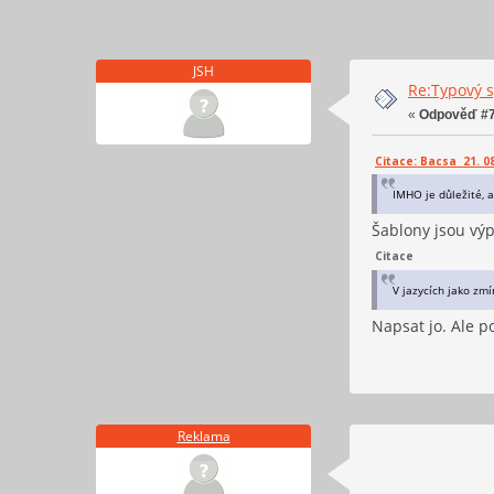
JSH
Re:Typový s
«
Odpověď #7
Citace: Bacsa 21. 08
IMHO je důležité, 
Šablony jsou výp
Citace
V jazycích jako zm
Napsat jo. Ale p
Reklama