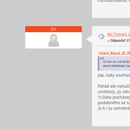
rozhodnutelná. O
JSH
Re:Typový s
«
Odpověď #7
Citace: Bacsa 21. 08
O tom se v té knížc
které překladač za
Jop, tady souhla
Pořád ale netuš
unittesty. Jo, n
1) Data pocházej
podobného se tu 
2) A i ty samotné