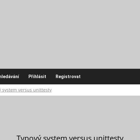
hledávání
Přihlásit
Registrovat
 system versus unittesty
Typový system versus unittesty