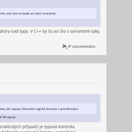
nevím, ale tam to bude asi dost omezené.
átory nad typy. V C++ by to asi šlo s variantem taky,
IP zaznamenána
, kde jde napsat libovolná logická formule s proměnnými.
ně NP-úplné.
 praktických případů je typová kontrola