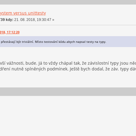
ystem versus unittesty
39 kdy:
21. 08. 2018, 19:30:47 »
018, 17:12:20
 přestávají být triviální. Místo testování kódu abych napsal testy na typy.
ší vážnosti, bude. Já to vždy chápal tak, že závislostní typy jsou ně
ádření nutně splněných podmínek. Ještě bych dodal, že záv. typy dáv