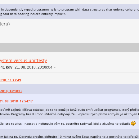
 in dependently typed programming is to program with data structures that enforce coherence 
g said data-bearing indices entirely implicit.
teru)
ystem versus unittesty
41 kdy:
21. 08. 2018, 20:09:04 »
2018, 13:47:49
 2018, 13:10:39
1. 08. 2018, 12:54:17
teď mě zajímá klíčová otázka: jak se to použije když budu chtít udělat prográmek, který přečt
tiskne? Programy bez IO moc užitečné nebývají, že.. Poprosil bych přímo zdroják, je už to jen k
že jste to zkusil napsat a nefunguje vám to, postněte tady váš kód a zkusíme to odladit
ím jak na to. Opravdu prosím, obětujte 10 minut svého času, napište to a postněte to (přeloži