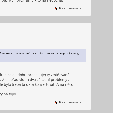
le u běžných programů k tomu nedochází.
IP zaznamenána
vá kontrola rozhodnutelná. Ostatně i v C++ se dají napsat šablony,
Flute celou dobu propaguje) ty zmiňované
m. Ale pořád vidím dva zásadní problémy :
de bylo třeba ta data konvertovat. A na něco
ty na typy.
IP zaznamenána