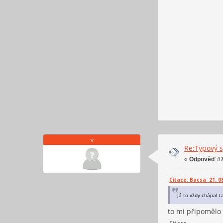
v
Re:Typový s
«
Odpověď #7
Citace: Bacsa 21. 08
Já to vždy chápal t
to mi připomělo 
Citace