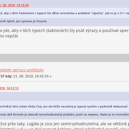
 08. 2018, 16:19:20
té, aby s těmi hodnotami v typech šla dělat aritmetika a podobné “výpočty”. Jak to je v C++ 
etně úplné. Jen syntaxe je hnusná.
o jde, aby v těch typech (šablonách) šly psát výrazy a používat oper
 to nepřál.
ystem versus unittesty
37 kdy:
21. 08. 2018, 16:42:24 »
018, 16:32:12
o zmíněný Idris (nebo třeba Coq, ten ale blíže neznám) je typový systém v podstatě dokazovač
ovnat dvě formule je obecně nerozhodnutelný problém, jestli se nepletu. Nebo je to minimál
ížce píše taky. Logika je sice jen semirozhodnutelná, ale ve většině