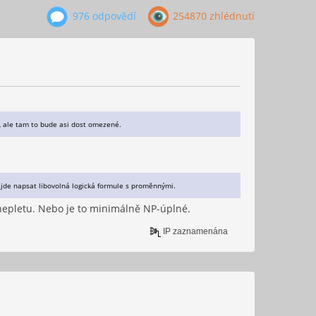
976 odpovědí
254870 zhlédnutí
m, ale tam to bude asi dost omezené.
e jde napsat libovolná logická formule s proměnnými.
 nepletu. Nebo je to minimálně NP-úplné.
IP zaznamenána