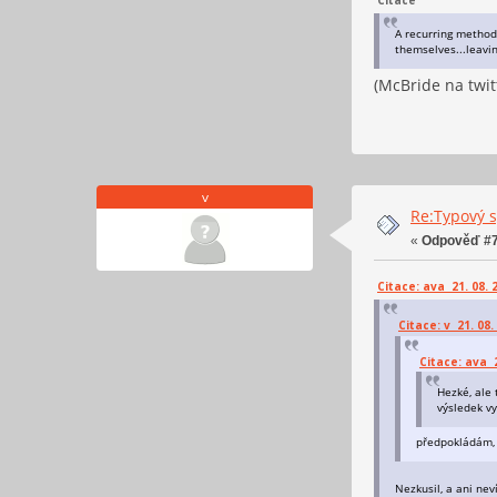
A recurring method
themselves...leavin
(McBride na twit
v
Re:Typový s
«
Odpověď #7
Citace: ava 21. 08. 
Citace: v 21. 08.
Citace: ava 2
Hezké, ale 
výsledek vy
předpokládám, 
Nezkusil, a ani nev