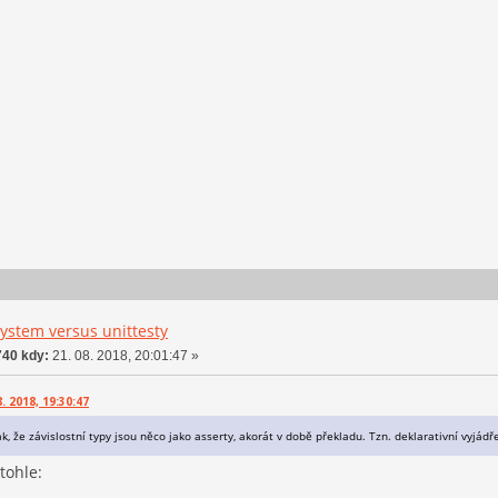
ystem versus unittesty
40 kdy:
21. 08. 2018, 20:01:47 »
. 2018, 19:30:47
ak, že závislostní typy jsou něco jako asserty, akorát v době překladu. Tzn. deklarativní vyjá
tohle: