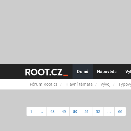
Fórum
Domů
Nápověda
Vy
Root.cz
Fórum Root.cz
Hlavní témata
Vývoj
Typový
1
...
48
49
50
51
52
...
66