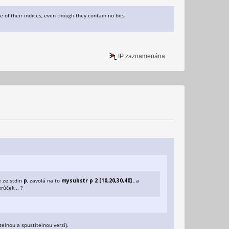
of their indices, even though they contain no bits
IP zaznamenána
e ze stdin
p
, zavolá na to
mysubstr p 2 [10,20,30,40]
, a
růček... ?
telnou a spustitelnou verzi).