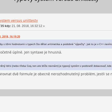
ystem versus unittesty
35 kdy:
21. 08. 2018, 16:32:12 »
. 2018, 16:19:20
aby s těmi hodnotami v typech šla dělat aritmetika a podobné “výpočty”. Jak to je v C++ neví
očetně úplné. Jen syntaxe je hnusná.
íněný Idris (nebo třeba Coq, ten ale blíže neznám) je typový systém v podstatě dokazovač, kd
orovnat dvě formule je obecně nerozhodnutelný problém, jestli se