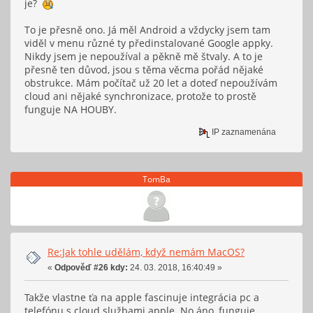
je?
To je přesně ono. Já měl Android a vždycky jsem tam
viděl v menu různé ty předinstalované Google appky.
Nikdy jsem je nepoužíval a pěkně mě štvaly. A to je
přesně ten důvod, jsou s těma věcma pořád nějaké
obstrukce. Mám počítač už 20 let a doteď nepoužívám
cloud ani nějaké synchronizace, protože to prostě
funguje NA HOUBY.
IP zaznamenána
TomBa
Re:Jak tohle udělám, když nemám MacOS?
«
Odpověď #26 kdy:
24. 03. 2018, 16:40:49 »
Takže vlastne ťa na apple fascinuje integrácia pc a
telefónu s cloud službami apple. No áno, funguje...