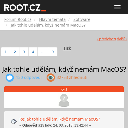
Fórum
Toggle
naviga
Root.cz
Fórum Root.cz
Hlavní témata
Software
Jak tohle udělám, když nemám MacOS?
« předchozí
další »
Tisk
1
2
3
4
...
9
Jak tohle udělám, když nemám MacOS?
130 odpovědí
32753 zhlédnutí
Kkt1
Re:Jak tohle udělám, když nemám MacOS?
«
Odpověď #15 kdy:
24. 03. 2018, 13:42:44 »