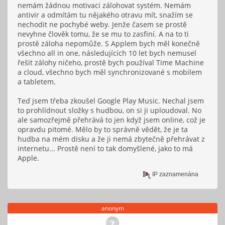
nemám žádnou motivaci zálohovat systém. Nemám
antivir a odmítám tu nějakého otravu mít, snažím se
nechodit ne pochybé weby. Jenže časem se prostě
nevyhne člověk tomu, že se mu to zasfiní. A na to ti
prostě záloha nepomůže. S Applem bych měl konečně
všechno all in one, následujících 10 let bych nemusel
řešit zálohy ničeho, prostě bych používal Time Machine
a cloud, všechno bych měl synchronizované s mobilem
a tabletem.
Teď jsem třeba zkoušel Google Play Music. Nechal jsem
to prohlídnout složky s hudbou, on si ji uploudoval. No
ale samozřejmě přehrává to jen když jsem online, což je
opravdu pitomé. Mělo by to správně vědět, že je ta
hudba na mém disku a že ji nemá zbytečně přehrávat z
internetu... Prostě není to tak domyšlené, jako to má
Apple.
IP zaznamenána
anonym