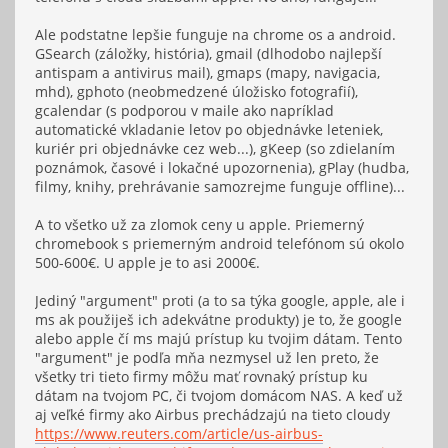
Ale podstatne lepšie funguje na chrome os a android.
GSearch (záložky, história), gmail (dlhodobo najlepší
antispam a antivirus mail), gmaps (mapy, navigacia,
mhd), gphoto (neobmedzené úložisko fotografií),
gcalendar (s podporou v maile ako napríklad
automatické vkladanie letov po objednávke leteniek,
kuriér pri objednávke cez web...), gKeep (so zdielaním
poznámok, časové i lokačné upozornenia), gPlay (hudba,
filmy, knihy, prehrávanie samozrejme funguje offline)...
A to všetko už za zlomok ceny u apple. Priemerný
chromebook s priemerným android telefónom sú okolo
500-600€. U apple je to asi 2000€.
Jediný "argument" proti (a to sa týka google, apple, ale i
ms ak použiješ ich adekvátne produkty) je to, že google
alebo apple čí ms majú prístup ku tvojim dátam. Tento
"argument" je podľa mňa nezmysel už len preto, že
všetky tri tieto firmy môžu mať rovnaký prístup ku
dátam na tvojom PC, či tvojom domácom NAS. A keď už
aj veľké firmy ako Airbus prechádzajú na tieto cloudy
https://www.reuters.com/article/us-airbus-