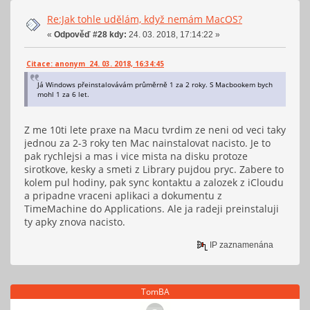
Re:Jak tohle udělám, když nemám MacOS?
«
Odpověď #28 kdy:
24. 03. 2018, 17:14:22 »
Citace: anonym 24. 03. 2018, 16:34:45
Já Windows přeinstalovávám průměrně 1 za 2 roky. S Macbookem bych
mohl 1 za 6 let.
Z me 10ti lete praxe na Macu tvrdim ze neni od veci taky
jednou za 2-3 roky ten Mac nainstalovat nacisto. Je to
pak rychlejsi a mas i vice mista na disku protoze
sirotkove, kesky a smeti z Library pujdou pryc. Zabere to
kolem pul hodiny, pak sync kontaktu a zalozek z iCloudu
a pripadne vraceni aplikaci a dokumentu z
TimeMachine do Applications. Ale ja radeji preinstaluji
ty apky znova nacisto.
IP zaznamenána
TomBA