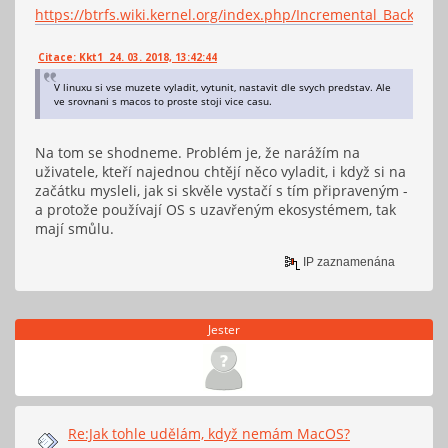
https://btrfs.wiki.kernel.org/index.php/Incremental_Backup#
Citace: Kkt1 24. 03. 2018, 13:42:44
V linuxu si vse muzete vyladit, vytunit, nastavit dle svych predstav. Ale
ve srovnani s macos to proste stoji vice casu.
Na tom se shodneme. Problém je, že narážím na
uživatele, kteří najednou chtějí něco vyladit, i když si na
začátku mysleli, jak si skvěle vystačí s tím připraveným -
a protože používají OS s uzavřeným ekosystémem, tak
mají smůlu.
IP zaznamenána
Jester
Re:Jak tohle udělám, když nemám MacOS?