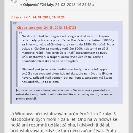
«
Odpověď #24 kdy:
24. 03. 2018, 16:34:45 »
Citace: Kkt1 24. 03. 2018, 16:00:26
Citace: anonym 24. 03. 2018, 15:47:38
No zkouším teď tu integraci od Google a dost se s tím trápím
teda... kdybych vzal v potaz, že za Mac řešení zaplatím o 50000,-
za 6 let víc, než s něčím jiným, tak mi to dá 8350,- Kč ročně. No a
pokud si čistého za manday vydělám 3000,- tak to mi to dá 3
mandaye ročně. Řekl bych, že s jinačí ekosystémem se budu
kvůli nastavování a trápení okolo štvát více času. Takže z
finančního hlediska zdá se se to vyplatí.
Nicméně pak je tu ještě hledisko svobody, mě strašně apple
vytáčí s tou svou politikou, kde mi zkaazuje nahrávat na iPhone
hovory, zařízení mají vendor lock na iTunes, sandboxy mě štvou
neskutečně... Je to dilema.
Ja presel windows, linux, zustal u macu. Ve srovnani s pravidelnou
reinstalaci win, hledani milionte rozbite alternativy na lin, na macu
proste pracuji.
Já Windows přeinstalovávám průměrně 1 za 2 roky. S
Macbookem bych mohl 1 za 6 let. Ono na Windows se
nedá ani rozumně udělat záloha, ikdybych ji dělal,
přeinstalovávám, když se tam něco začne štvát. Proto