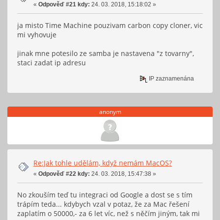
«
Odpověď #21 kdy:
24. 03. 2018, 15:18:02 »
ja misto Time Machine pouzivam carbon copy cloner, vic
mi vyhovuje
jinak mne potesilo ze samba je nastavena "z tovarny",
staci zadat ip adresu
IP zaznamenána
anonym
Re:Jak tohle udělám, když nemám MacOS?
«
Odpověď #22 kdy:
24. 03. 2018, 15:47:38 »
No zkouším teď tu integraci od Google a dost se s tím
trápím teda... kdybych vzal v potaz, že za Mac řešení
zaplatím o 50000,- za 6 let víc, než s něčím jiným, tak mi