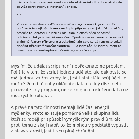
vše je v Linuxu relativně snadno udělatelné, avšak nikoli hotové - bude
to vyžadovat trochu skriptování v shellu.
[...]
Problém s Windows, s iOS, a do značné míry i s macOS je v tom, že
perfektně fungují věci, které tam Apple připravil (a to jako fakt smekám,
protože to _opravdu_ funguje), ale jakmile chceš něco nepatrně
odlišného, tak je to téměř nemožné. Oproti tomu na Linuxu sice nemáš
zmíněné featury připravené a odladěné, ale zato se dá naprosto cokoli
dodělat několikařádkovým skriptem [...] a jsem rád, že jsem si mohl na
Linuxu snadno naskriptovat přesně to, co potřebuji já.
Myslím, že udělat script není nepřekonatelné problém.
Potíž je v tom, že script jednou uděláte, ale pak byste se
měl jednou za čas zamyslet, jestli plní stále svůj účel. Je
možné, že od té doby ukládáte data na jiný disk, nebo
používáte jiný program, ne se změnilo rozložení dat a už
moc rychle rotují, ...
A právě na tyto činnosti nemají lidé čas, energii,
myšlenky. Proto existuje poměrně velká skupina lidí,
kteří se raději přizpůsobí vymyšleným pravidlům, ale
proti tomu získají např. to, že mohou v podstatě vypustit
z hlavy starosti, jestli jsou plně chráněni.