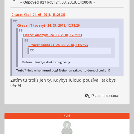
«
Odpověď #17 kdy:
24. 03. 2018, 14:09:46 »
Citace: Kkt1 24. 03. 2018, 13:28:35
Citace: IT tovaryš 24. 03. 2018, 12:32:26
Citace: anonym 24. 03. 2018, 12:21:33
Citace: Bollocks 24. 03. 2018, 11:57:27
Ovšem iCloud je dost zabugovaný.
Treba? Nejaky konkretni bug? Nebo jen takove to domaci trolleni?
Zatím tu trolíš jen ty. Kdybys iCloud používal, tak bys
věděl.
IP zaznamenána
Kkt1