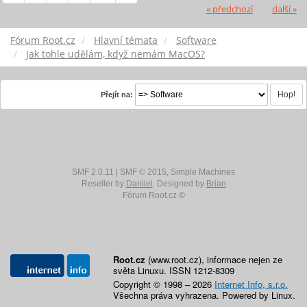
« předchozí
další »
Fórum Root.cz
Hlavní témata
Software
Jak tohle udělám, když nemám MacOS?
Přejít na:
SMF 2.0.11
|
SMF © 2015
,
Simple Machines
Reseller by
Daniiel
. Designed by
Brian
Fórum Root.cz ©
Root.cz
(www.root.cz), informace nejen ze
světa Linuxu. ISSN 1212-8309
Copyright © 1998 – 2026
Internet Info, s.r.o.
Všechna práva vyhrazena. Powered by Linux.