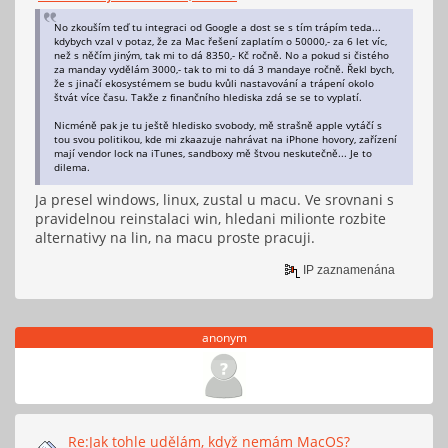
No zkouším teď tu integraci od Google a dost se s tím trápím teda...
kdybych vzal v potaz, že za Mac řešení zaplatím o 50000,- za 6 let víc,
než s něčím jiným, tak mi to dá 8350,- Kč ročně. No a pokud si čistého
za manday vydělám 3000,- tak to mi to dá 3 mandaye ročně. Řekl bych,
že s jinačí ekosystémem se budu kvůli nastavování a trápení okolo
štvát více času. Takže z finančního hlediska zdá se se to vyplatí.
Nicméně pak je tu ještě hledisko svobody, mě strašně apple vytáčí s
tou svou politikou, kde mi zkaazuje nahrávat na iPhone hovory, zařízení
mají vendor lock na iTunes, sandboxy mě štvou neskutečně... Je to
dilema.
Ja presel windows, linux, zustal u macu. Ve srovnani s
pravidelnou reinstalaci win, hledani milionte rozbite
alternativy na lin, na macu proste pracuji.
IP zaznamenána
anonym
Re:Jak tohle udělám, když nemám MacOS?