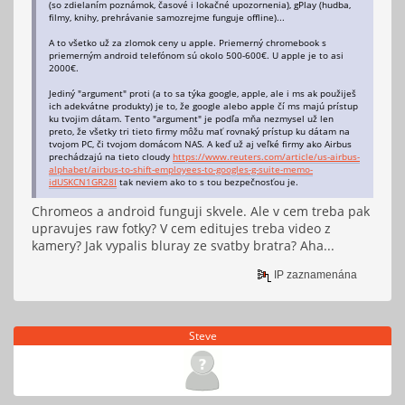
(so zdielaním poznámok, časové i lokačné upozornenia), gPlay (hudba,
filmy, knihy, prehrávanie samozrejme funguje offline)...
A to všetko už za zlomok ceny u apple. Priemerný chromebook s
priemerným android telefónom sú okolo 500-600€. U apple je to asi
2000€.
Jediný "argument" proti (a to sa týka google, apple, ale i ms ak použiješ
ich adekvátne produkty) je to, že google alebo apple čí ms majú prístup
ku tvojim dátam. Tento "argument" je podľa mňa nezmysel už len
preto, že všetky tri tieto firmy môžu mať rovnaký prístup ku dátam na
tvojom PC, či tvojom domácom NAS. A keď už aj veľké firmy ako Airbus
prechádzajú na tieto cloudy
https://www.reuters.com/article/us-airbus-
alphabet/airbus-to-shift-employees-to-googles-g-suite-memo-
idUSKCN1GR28I
tak neviem ako to s tou bezpečnosťou je.
Chromeos a android funguji skvele. Ale v cem treba pak
upravujes raw fotky? V cem editujes treba video z
kamery? Jak vypalis bluray ze svatby bratra? Aha...
IP zaznamenána
Steve