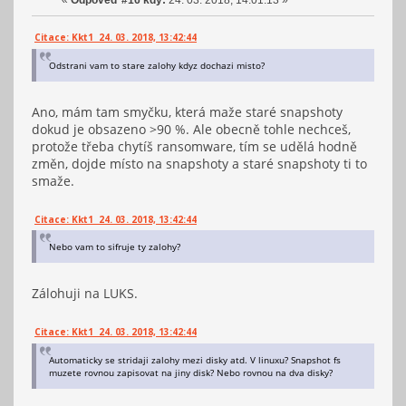
«
Odpověď #16 kdy:
24. 03. 2018, 14:01:13 »
Citace: Kkt1 24. 03. 2018, 13:42:44
Odstrani vam to stare zalohy kdyz dochazi misto?
Ano, mám tam smyčku, která maže staré snapshoty
dokud je obsazeno >90 %. Ale obecně tohle nechceš,
protože třeba chytíš ransomware, tím se udělá hodně
změn, dojde místo na snapshoty a staré snapshoty ti to
smaže.
Citace: Kkt1 24. 03. 2018, 13:42:44
Nebo vam to sifruje ty zalohy?
Zálohuji na LUKS.
Citace: Kkt1 24. 03. 2018, 13:42:44
Automaticky se stridaji zalohy mezi disky atd. V linuxu? Snapshot fs
muzete rovnou zapisovat na jiny disk? Nebo rovnou na dva disky?