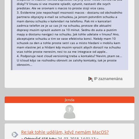
disky? V linuxu si vse muzete vyladit, vytunit, nastavit dle svych
predstav. Ale ve srovnani s macos to proste stoji vice casu.
3. Evidentne jste nepochopil moznosti macos - dostanu od obchodniho
partnera obycejny e-mail se schuzkou, ja jenom potvrdim schuzku a
mam danou schuzku v kalendari na telefonu. Pak mi v kancelari
zadrnca telefon ze je uz cas jit na schuzku, protoze dle aktualni
dopravy musim vyrazit autem za 10 minut. Sednu do auta a pustim
mapy a dostanu navigaci na schuzku. Jak tohle udelate v linuxu? Ano,
akceptujete schuzku a tim se vase efektivita konci. Nekdy mam 10
schuzek za den a tohle proste setri cas a misto hledani v mobilu kam
mam vlastne jet a hlidani kdy musim vyrazit abych dorazil na schuzku
vcas tohle proste neresim, resi to za me integrace od apple..
4. Podporuje next cloud versioning treba u kontaktu? Nevim, ptam se...
U icloud kdyz se rozhodnu obnovit ze zalohy kontakty, tak je proste
obnovim...
IP zaznamenána
Jenda
Re:Jak tohle udělám, když nemám MacOS?