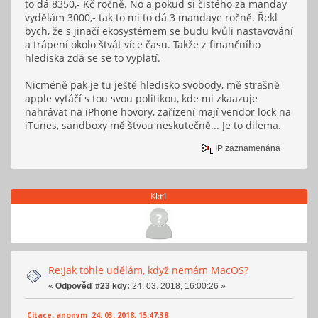
to dá 8350,- Kč ročně. No a pokud si čistého za manday
vydělám 3000,- tak to mi to dá 3 mandaye ročně. Řekl
bych, že s jinačí ekosystémem se budu kvůli nastavování
a trápení okolo štvát více času. Takže z finančního
hlediska zdá se se to vyplatí.
Nicméně pak je tu ještě hledisko svobody, mě strašně
apple vytáčí s tou svou politikou, kde mi zkaazuje
nahrávat na iPhone hovory, zařízení mají vendor lock na
iTunes, sandboxy mě štvou neskutečně... Je to dilema.
IP zaznamenána
Kkt1
Re:Jak tohle udělám, když nemám MacOS?
«
Odpověď #23 kdy:
24. 03. 2018, 16:00:26 »
Citace: anonym 24. 03. 2018, 15:47:38