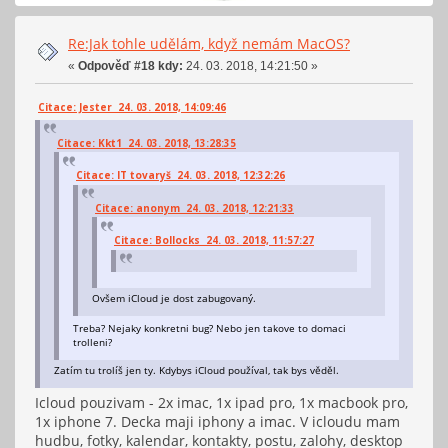
Re:Jak tohle udělám, když nemám MacOS?
«
Odpověď #18 kdy:
24. 03. 2018, 14:21:50 »
Citace: Jester 24. 03. 2018, 14:09:46
Citace: Kkt1 24. 03. 2018, 13:28:35
Citace: IT tovaryš 24. 03. 2018, 12:32:26
Citace: anonym 24. 03. 2018, 12:21:33
Citace: Bollocks 24. 03. 2018, 11:57:27
Ovšem iCloud je dost zabugovaný.
Treba? Nejaky konkretni bug? Nebo jen takove to domaci
trolleni?
Zatím tu trolíš jen ty. Kdybys iCloud používal, tak bys věděl.
Icloud pouzivam - 2x imac, 1x ipad pro, 1x macbook pro,
1x iphone 7. Decka maji iphony a imac. V icloudu mam
hudbu, fotky, kalendar, kontakty, postu, zalohy, desktop