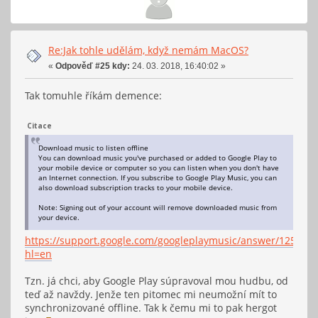
Re:Jak tohle udělám, když nemám MacOS?
«
Odpověď #25 kdy:
24. 03. 2018, 16:40:02 »
Tak tomuhle říkám demence:
Citace
Download music to listen offline
You can download music you've purchased or added to Google Play to
your mobile device or computer so you can listen when you don't have
an Internet connection. If you subscribe to Google Play Music, you can
also download subscription tracks to your mobile device.
Note: Signing out of your account will remove downloaded music from
your device.
https://support.google.com/googleplaymusic/answer/1250232
hl=en
Tzn. já chci, aby Google Play súpravoval mou hudbu, od
teď až navždy. Jenže ten pitomec mi neumožní mít to
synchronizované offline. Tak k čemu mi to pak hergot