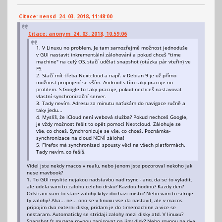
Citace: nensd 24. 03. 2018, 11:48:00
Citace: anonym 24. 03. 2018, 10:59:06
1. V Linuxu no problem. Je tam samozřejmě možnost jednoduše
v GUI nastavit inkrementální zálohování a pokud chceš "time
machine" na celý OS, stačí udělat snapshot (otázka pár vteřin) ve
FS.
2. Stačí mít třeba Nextcloud a např. v Debian 9 je už přímo
možnost propojení se vším. Android s tím taky pracuje no
problem. S Google to taky pracuje, pokud nechceš nastavovat
vlastní synchronizační server.
3. Tady nevím. Adresu za minutu naťukám do navigace ručně a
taky jedu...
4. Myslíš, že iCloud není webová služba? Pokud nechceš Google,
je vždy možnost řešit to opět pomocí Nextcloud. Zálohuje se
vše, co chceš. Synchronizuje se vše, co chceš. Poznámka-
synchronizace na cloud NENÍ záloha!
5. Firefox má synchronizaci spousty věcí na všech platformách.
Tady nevím, co řešíš.
Videl jste nekdy macos v realu, nebo jenom jste pozoroval nekoho jak
nese mavbook?
1. To GUI myslite nejakou nadstavbu nad rsync - ano, da se to vyladit,
ale udela vam to zalohu celeho disku? Kazdou hodinu? Kazdy den?
Odstrani vam to stare zalohy kdyz dochazi misto? Nebo vam to sifruje
ty zalohy? Aha... ne... ono se v linuxu vse da nastavit, ale v macos
pripojim dva externi disky, pridam je do timemachine a vice se
nestaram. Automaticky se stridaji zalohy mezi disky atd. V linuxu?
Snapshot fs muzete rovnou zapisovat na jiny disk? Nebo rovnou na dva