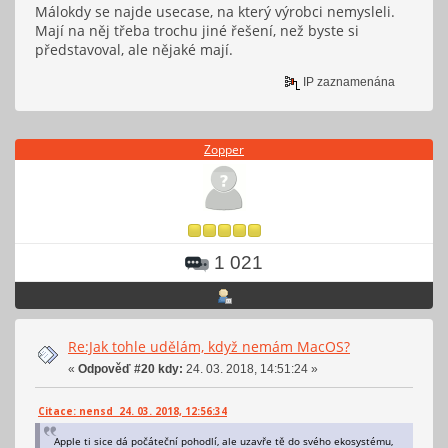
Málokdy se najde usecase, na který výrobci nemysleli.
Mají na něj třeba trochu jiné řešení, než byste si
představoval, ale nějaké mají.
IP zaznamenána
Zopper
1 021
Re:Jak tohle udělám, když nemám MacOS?
«
Odpověď #20 kdy:
24. 03. 2018, 14:51:24 »
Citace: nensd 24. 03. 2018, 12:56:34
Apple ti sice dá počáteční pohodlí, ale uzavře tě do svého ekosystému,