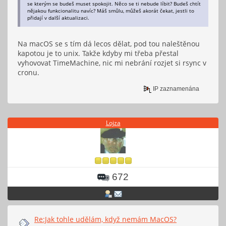
se kterým se budeš muset spokojit. Něco se ti nebude líbit? Budeš chtít
nějakou funkcionalitu navíc? Máš smůlu, můžeš akorát čekat, jestli to
přidají v další aktualizaci.
Na macOS se s tím dá lecos dělat, pod tou naleštěnou
kapotou je to unix. Takže kdyby mi třeba přestal
vyhovovat TimeMachine, nic mi nebrání rozjet si rsync v
cronu.
IP zaznamenána
Lojza
672
Re:Jak tohle udělám, když nemám MacOS?