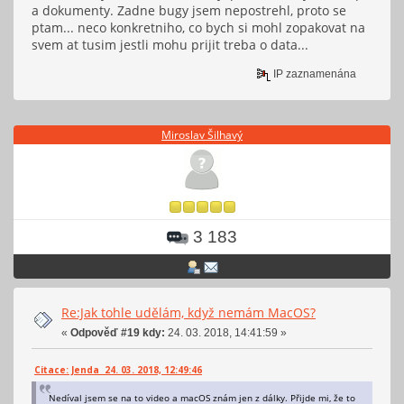
a dokumenty. Zadne bugy jsem nepostrehl, proto se
ptam... neco konkretniho, co bych si mohl zopakovat na
svem at tusim jestli mohu prijit treba o data...
IP zaznamenána
Miroslav Šilhavý
3 183
Re:Jak tohle udělám, když nemám MacOS?
«
Odpověď #19 kdy:
24. 03. 2018, 14:41:59 »
Citace: Jenda 24. 03. 2018, 12:49:46
Nedíval jsem se na to video a macOS znám jen z dálky. Přijde mi, že to