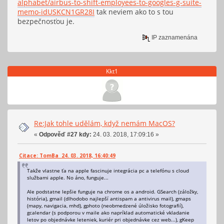
alphabet/airbus-to-shift-employees-to-googles-g-suite-
memo-idUSKCN1GR28I
tak neviem ako to s tou
bezpečnosťou je.
IP zaznamenána
Kkt1
Re:Jak tohle udělám, když nemám MacOS?
«
Odpověď #27 kdy:
24. 03. 2018, 17:09:16 »
Citace: TomBa 24. 03. 2018, 16:40:49
Takže vlastne ťa na apple fascinuje integrácia pc a telefónu s cloud
službami apple. No áno, funguje...
Ale podstatne lepšie funguje na chrome os a android. GSearch (záložky,
história), gmail (dlhodobo najlepší antispam a antivirus mail), gmaps
(mapy, navigacia, mhd), gphoto (neobmedzené úložisko fotografií),
gcalendar (s podporou v maile ako napríklad automatické vkladanie
letov po objednávke leteniek, kuriér pri objednávke cez web...), gKeep