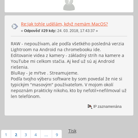
Re:Jak tohle udělám, když nemám MacOS?
«
Odpověď #29 kdy:
24. 03. 2018, 17:43:37 »
RAW - nepoužívam, ale podľa všetkého posledná verzia
Lightroom na Android na chromebooku ide.
Editovanie videa z kamery - základný strih na kamere a
YouTube mi celkom stačia. Aj keď už sú aj Android
riešenia.
BluRay - je mŕtve . Streamujeme.
Podľa tvojho výberu software by som povedal že nie si
typickým "masovým" používateľom. V mojom okolí
nepoznám prakticky nikoho, kto by nefotil+nefilmoval už
len telefónom.
IP zaznamenána
Tisk
1
2
3
4
...
9