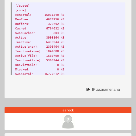
[/quote]
[code]
MemTotal: 16031340 kB
MemFree: 4676756 kB
Buffers: 379752 kB
Cached: 6764032 kB
SwapCached: 304 kB
Active: 3998164 kB
Inactive: 6410244 kB
Active(anon): 2308464 kB
Inactive(anon): 1041000 kB
Active(file): 1689700 kB
Inactive(file): 5369244 kB
Unevictable: 0 kB
Mlocked: 0 kB
SwapTotal: 16777212 kB
SwapFree: 16776908 kB
Dirty: 8508 kB
Writeback: 4 kB
IP zaznamenána
AnonPages: 3264392 kB
Mapped: 135668 kB
Shmem: 84840 kB
Slab: 718552 kB
asrock
SReclaimable: 583000 kB
SUnreclaim: 135552 kB
KernelStack: 8304 kB
PageTables: 73696 kB
NFS_Unstable: 0 kB
Bounce: 0 kB