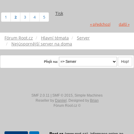
Tisk
1
2
3
4
5
« předchozí
další »
Fórum Root.cz
Hlavní témata
Server
Nejúspornější server na doma
Přejít na:
SMF 2.0.11
|
SMF © 2015
,
Simple Machines
Reseller by
Daniiel
. Designed by
Brian
Fórum Root.cz ©
Root.cz
(www.root.cz), informace nejen ze