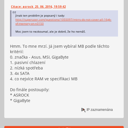
Citace: asrock 25. 06. 2016, 19:59:42
Jinak ten problém je popsaný i tady:
http://superuser.com/questions/1055097/mtrrs-do-not-cover-all-16gb-
of-memory-on-n3150
Moc jsem to nezkoumal, ale je dobré, že ho nemáš.
Hmm. To mne mrzí. Já jsem vybíral MB podle těchto
kritérií:
0. značka - Asus, MSI, GigaByte
1. pasivní chlazení
2. nízká spotřeba
3. 4x SATA
4. co nejvíce RAM ve specifikaci MB
Do finále postoupily:
* ASROCK
* GigaByte
IP zaznamenána