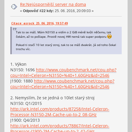
Re:Nejúspornější server na doma
«
Odpověď #22 kdy:
25. 06. 2016, 20:09:03 »
Citace: asrock 25. 06. 2016, 19:57:49
Tak to se máš. Mám N3150 a vidím o 2 GiB méně kvůli něčemu, tak
čekám, až to pošlape. Prostě novej HW nemá tak super podporu
Pokud ti stačí 10 let starý stroj, tak to se máš dvakrát. Já od toho čekal
trochu víc.
1. Výkon
N3150: 1696
http://www.cpubenchmark.net/cpu.php?
cpu=Intel+Celeron+N3150+%40+1.60GHz&id=2546
J1900: 1880
http://www.cpubenchmark.net/cpu.php?
cpu=Intel+Celeron+N3150+%40+1.60GHz&id=2546
2. Nemyslím, že se jedná o 10let starý stroj
N3150: Q1/2015
http://ark.intel.com/products/87258/Intel-Celeron-
Processor-N3150-2M-Cache-up-to-2_08-GHz
J1900: Q4/2013
http://ark.intel.com/products/78867/Intel-Celeron-
Processor-J1900-2M-Cache-up-to-2_42-GHz