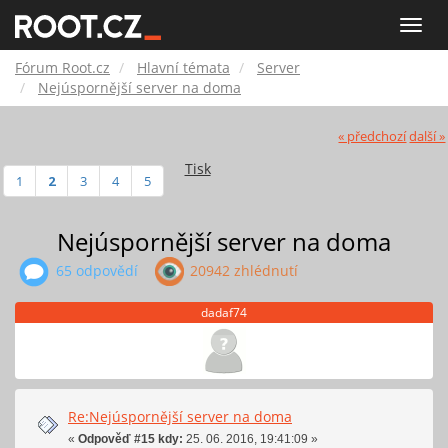
Fórum
Toggle
naviga
Root.cz
Fórum Root.cz
Hlavní témata
Server
Nejúspornější server na doma
« předchozí
další »
Tisk
1
2
3
4
5
Nejúspornější server na doma
65 odpovědí
20942 zhlédnutí
dadaf74
Re:Nejúspornější server na doma
«
Odpověď #15 kdy:
25. 06. 2016, 19:41:09 »