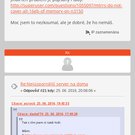
http://superuser.com/questions/1055097/mtrrs-do-not-
cover-all-16gb-of-memory-on-n3150
Moc jsem to nezkoumal, ale je dobré, že ho nemáš.
IP zaznamenána
Kit
Re:Nejúspornější server na doma
«
Odpověď #21 kdy:
25. 06. 2016, 20:08:06 »
Citace: asrock 25. 06. 2016, 19:43:35
Citace: dadaf74 25. 06. 2016, 17:49:20
Tak s tím jsem si také hrál.
Mám:
*
https://www.czc.cz/asrock-q1900-itx-intel-