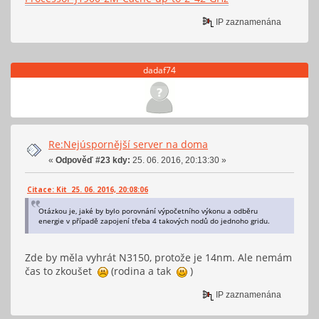
IP zaznamenána
dadaf74
Re:Nejúspornější server na doma
«
Odpověď #23 kdy:
25. 06. 2016, 20:13:30 »
Citace: Kit 25. 06. 2016, 20:08:06
Otázkou je, jaké by bylo porovnání výpočetního výkonu a odběru
energie v případě zapojení třeba 4 takových nodů do jednoho gridu.
Zde by měla vyhrát N3150, protože je 14nm. Ale nemám
čas to zkoušet
(rodina a tak
)
IP zaznamenána