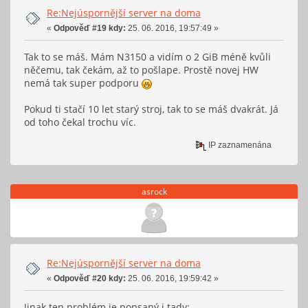
WritebackTmp: 0 kB
Re:Nejúspornější server na doma
CommitLimit: 24792880 kB
Committed_AS: 5322676 kB
«
Odpověď #19 kdy:
25. 06. 2016, 19:57:49 »
VmallocTotal: 34359738367 kB
VmallocUsed: 583072 kB
Tak to se máš. Mám N3150 a vidím o 2 GiB méně kvůli
VmallocChunk: 34359146524 kB
HardwareCorrupted: 0 kB
něčemu, tak čekám, až to pošlape. Prostě novej HW
AnonHugePages: 2281472 kB
nemá tak super podporu
HugePages_Total: 0
HugePages_Free: 0
Pokud ti stačí 10 let starý stroj, tak to se máš dvakrát. Já
HugePages_Rsvd: 0
HugePages_Surp: 0
od toho čekal trochu víc.
Hugepagesize: 2048 kB
DirectMap4k: 8192 kB
IP zaznamenána
DirectMap2M: 16474112 kB
asrock
Re:Nejúspornější server na doma
«
Odpověď #20 kdy:
25. 06. 2016, 19:59:42 »
Jinak ten problém je popsaný i tady: