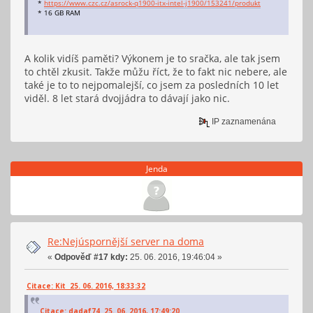
initial apicid
: 2
*
https://www.czc.cz/asrock-q1900-itx-intel-j1900/153241/produkt
fpu
: yes
* 16 GB RAM
fpu_exception
: yes
cpuid level
: 11
wp
: yes
flags
: fpu vme de pse tsc msr pae mce cx8 apic sep mtrr
A kolik vidíš paměti? Výkonem je to sračka, ale tak jsem
bogomips
: 4000.16
to chtěl zkusit. Takže můžu říct, že to fakt nic nebere, ale
clflush size
: 64
také je to to nejpomalejší, co jsem za posledních 10 let
cache_alignment
: 64
address sizes
: 36 bits physical, 48 bits virtual
viděl. 8 let stará dvojjádra to dávají jako nic.
power management:
IP zaznamenána
processor
: 2
vendor_id
: GenuineIntel
cpu family
: 6
model
: 55
Jenda
model name
: Intel(R) Celeron(R) CPU J1900 @ 1.99GHz
stepping
: 8
microcode
: 2097
cpu MHz
: 1328.000
cache size
: 1024 KB
physical id
: 0
siblings
: 4
Re:Nejúspornější server na doma
core id
: 2
cpu cores
: 4
«
Odpověď #17 kdy:
25. 06. 2016, 19:46:04 »
apicid
: 4
initial apicid
: 4
fpu
: yes
Citace: Kit 25. 06. 2016, 18:33:32
fpu_exception
: yes
cpuid level
: 11
Citace: dadaf74 25. 06. 2016, 17:49:20