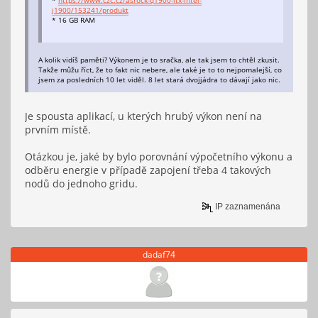
j1900/153241/produkt
* 16 GB RAM
A kolik vidíš paměti? Výkonem je to sračka, ale tak jsem to chtěl zkusit.
Takže můžu říct, že to fakt nic nebere, ale také je to to nejpomalejší, co
jsem za posledních 10 let viděl. 8 let stará dvojjádra to dávají jako nic.
Je spousta aplikací, u kterých hrubý výkon není na
prvním místě.
Otázkou je, jaké by bylo porovnání výpočetního výkonu a
odběru energie v případě zapojení třeba 4 takových
nodů do jednoho gridu.
IP zaznamenána
dadaf74