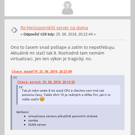
Re:Nejúspornější server na doma
«
Odpověď #28 kdy:
25. 06. 2016, 20:22:44 »
Ono to časem snad pošlape a zatím to nepotřebuju.
Aktuálně mi stačí tak 8. Rozhodně tam nemám
virtualizaci. Jen ten výkon je tragický, no.
Citace: dadaf74 25. 06. 2016, 20:21:09
Citace: asrock 25. 06. 2016, 20:15:53
Tak já mám vedle 8 let starý CPU a všechno tam trvá tak
polovinu času. Takže těch 10 je reálných a těžko říct, jak ti to
může stačit
Aplikace:
virtualizace serveru převážně pasivních stránek
samba
DLNA server