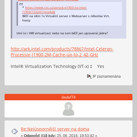
wp
: yes
flags
: fpu vme de pse tsc msr pae mce cx8 apic sep mtrr
*
https://www.czc.cz/asrock-q1900-itx-intel-
bogomips
: 4000.16
j1900/153241/produkt
clflush size
: 64
Běží na něm 1x Virtuální server s Webserver s několika Virt.
cache_alignment
: 64
hosty
address sizes
: 36 bits physical, 48 bits virtual
power management:
Umí to i HW virtualizaci nebo na tom běží jen upravená jádra?
processor
: 3
vendor_id
: GenuineIntel
cpu family
: 6
http://ark.intel.com/products/78867/Intel-Celeron-
model
: 55
Processor-J1900-2M-Cache-up-to-2_42-GHz
model name
: Intel(R) Celeron(R) CPU J1900 @ 1.99GHz
stepping
: 8
microcode
: 2097
Intel® Virtualization Technology (VT-x) ‡ Yes
cpu MHz
: 1328.000
cache size
: 1024 KB
IP zaznamenána
physical id
: 0
siblings
: 4
core id
: 3
cpu cores
: 4
dadaf74
apicid
: 6
initial apicid
: 6
fpu
: yes
fpu_exception
: yes
cpuid level
: 11
wp
: yes
flags
: fpu vme de pse tsc msr pae mce cx8 apic sep mtrr
Re:Nejúspornější server na doma
bogomips
: 4000.16
clflush size
: 64
«
Odpověď #18 kdy:
25. 06. 2016, 19:53:42 »