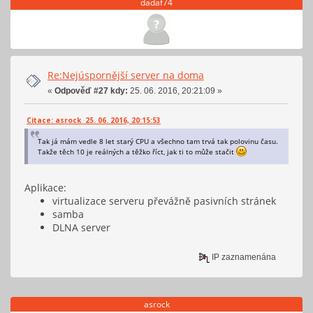
dadaf74
Re:Nejúspornější server na doma
«
Odpověď #27 kdy:
25. 06. 2016, 20:21:09 »
Citace: asrock 25. 06. 2016, 20:15:53
Tak já mám vedle 8 let starý CPU a všechno tam trvá tak polovinu času.
Takže těch 10 je reálných a těžko říct, jak ti to může stačit
Aplikace:
virtualizace serveru převážně pasivních stránek
samba
DLNA server
IP zaznamenána
asrock