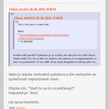
cache_alignment
: 64
address sizes
: 36 bits physical, 48 bits virtual
power management:
Citace: asrock 25. 06. 2016, 19:43:35
Citace: dadaf74 25. 06. 2016, 17:49:20
Tak s tím jsem si také hrál.
Mám:
*
https://www.czc.cz/asrock-q1900-itx-intel-
j1900/153241/produkt
* 16 GB RAM
A kolik vidíš paměti? Výkonem je to sračka, ale tak jsem to chtěl zkusit.
Takže můžu říct, že to fakt nic nebere, ale také je to to nejpomalejší, co
jsem za posledních 10 let viděl. 8 let stará dvojjádra to dávají jako nic.
Takto je otázka nevhodně položena a tím nemyslím ve
společnosti nepoužívané slovo.
Otázka zní:. "Stačí to na to co potřebuji?"
Odpověď je: "Ano".
cat /proc/meminfo
Kód:
[Vybrat]