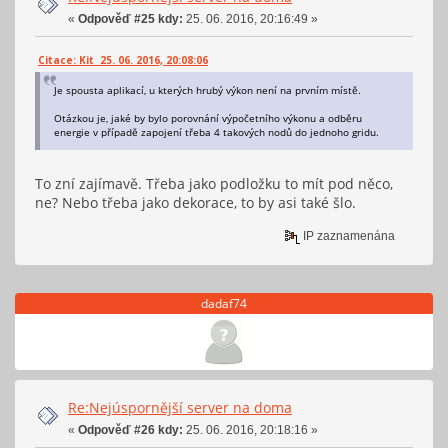
«
Odpověď #25 kdy:
25. 06. 2016, 20:16:49 »
Citace: Kit 25. 06. 2016, 20:08:06
Je spousta aplikací, u kterých hrubý výkon není na prvním místě.
Otázkou je, jaké by bylo porovnání výpočetního výkonu a odběru
energie v případě zapojení třeba 4 takových nodů do jednoho gridu.
To zní zajímavě. Třeba jako podložku to mít pod něco,
ne? Nebo třeba jako dekorace, to by asi také šlo.
IP zaznamenána
dadaf74
Re:Nejúspornější server na doma
«
Odpověď #26 kdy:
25. 06. 2016, 20:18:16 »