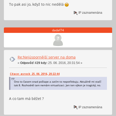
To pak asi jo, když to nic nedělá
IP zaznamenána
dadaf74
Re:Nejúspornější server na doma
«
Odpověď #29 kdy:
25. 06. 2016, 20:31:54 »
Citace: asrock 25. 06. 2016, 20:22:44
Ono to časem snad pošlape a zatím to nepotřebuju. Aktuálně mi stačí
tak 8. Rozhodně tam nemám virtualizaci. Jen ten výkon je tragický, no.
A co tam má běžet ?
IP zaznamenána