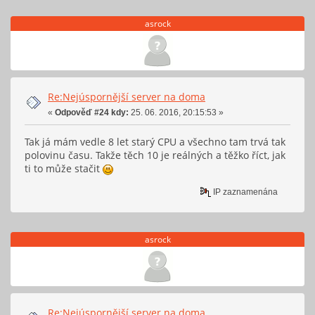
asrock
Re:Nejúspornější server na doma
«
Odpověď #24 kdy:
25. 06. 2016, 20:15:53 »
Tak já mám vedle 8 let starý CPU a všechno tam trvá tak
polovinu času. Takže těch 10 je reálných a těžko říct, jak
ti to může stačit
IP zaznamenána
asrock
Re:Nejúspornější server na doma