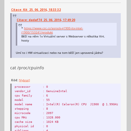
Citace: Kit 25. 06. 2016, 18:33:32
Citace: dadaf74 25. 06. 2016, 17:49:20
*
https://www.czc.cz/asrock-q1900-itx-intel-
j1900/153241/produkt
Běží na něm 1x Virtuální server s Webserver s několika Virt.
hosty
Umí to i HW virtualizaci nebo na tom běží jen upravená jádra?
cat /proc/cpuinfo
Kód:
[Vybrat]
processor
: 0
vendor_id
: GenuineIntel
cpu family
: 6
model
: 55
model name
: Intel(R) Celeron(R) CPU J1900 @ 1.99GHz
stepping
: 8
microcode
: 2097
cpu MHz
: 1328.000
cache size
: 1024 KB
physical id
: 0
siblings
: 4