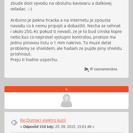
zbude dost vyvodu na obsluhu kavovaru a dalkovej
ovladac. :-)
Arduino je pekna hracka a na internetu je zpousta
navodu co k nemu pripojit a dobastlit. Necha se sehnat
i okolo 250,-Kc pokud ti nevadi, ze je to bud cinska kopie
nebo kus co neprosel vystupni kontrolou, protoze ma
jednu pinovou listu o 1 mm nakrivo. To muze delat
problemy se shieldem, ale hadam ze pujde piny shieldu
priohnout.
Preju ti hodne uspechu.
IP zaznamenána
k
Re:Domácí elektro kutil
«
Odpověď #10 kdy:
25. 09. 2015, 15:01:48 »