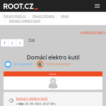
Fórum
Toggle
naviga
Root.cz
Fórum Root.cz
Hlavní témata
Vývoj
Domácí elektro kutil
« předchozí
další »
Tisk
1
2
3
Domácí elektro kutil
30 odpovědí
15760 zhlédnutí
none_
Domácí elektro kutil
«
kdy:
25. 09. 2015, 10:27:38 »