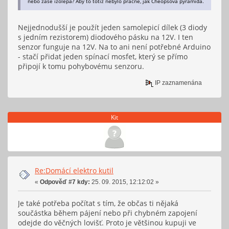
nebo zase izolepa? Aby to totiz nebylo pracne, jak Cheopsova pyramida.
Nejjednodušší je použít jeden samolepicí dílek (3 diody
s jedním rezistorem) diodového pásku na 12V. I ten
senzor funguje na 12V. Na to ani není potřebné Arduino
- stačí přidat jeden spínací mosfet, který se přímo
připojí k tomu pohybovému senzoru.
IP zaznamenána
Kit
Re:Domácí elektro kutil
«
Odpověď #7 kdy:
25. 09. 2015, 12:12:02 »
Je také potřeba počítat s tím, že občas ti nějaká
součástka během pájení nebo při chybném zapojení
odejde do věčných lovišť. Proto je většinou kupuji ve