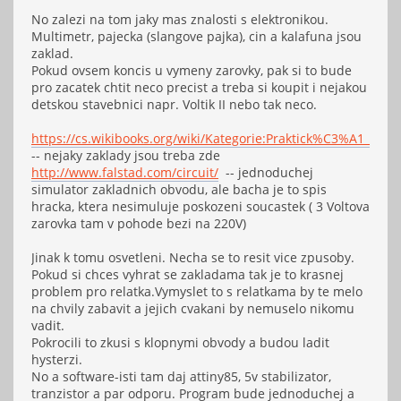
No zalezi na tom jaky mas znalosti s elektronikou.
Multimetr, pajecka (slangove pajka), cin a kalafuna jsou
zaklad.
Pokud ovsem koncis u vymeny zarovky, pak si to bude
pro zacatek chtit neco precist a treba si koupit i nejakou
detskou stavebnici napr. Voltik II nebo tak neco.
https://cs.wikibooks.org/wiki/Kategorie:Praktick%C3%A1_elekt
-- nejaky zaklady jsou treba zde
http://www.falstad.com/circuit/
-- jednoduchej
simulator zakladnich obvodu, ale bacha je to spis
hracka, ktera nesimuluje poskozeni soucastek ( 3 Voltova
zarovka tam v pohode bezi na 220V)
Jinak k tomu osvetleni. Necha se to resit vice zpusoby.
Pokud si chces vyhrat se zakladama tak je to krasnej
problem pro relatka.Vymyslet to s relatkama by te melo
na chvily zabavit a jejich cvakani by nemuselo nikomu
vadit.
Pokrocili to zkusi s klopnymi obvody a budou ladit
hysterzi.
No a software-isti tam daj attiny85, 5v stabilizator,
tranzistor a par odporu. Program bude jednoduchej a