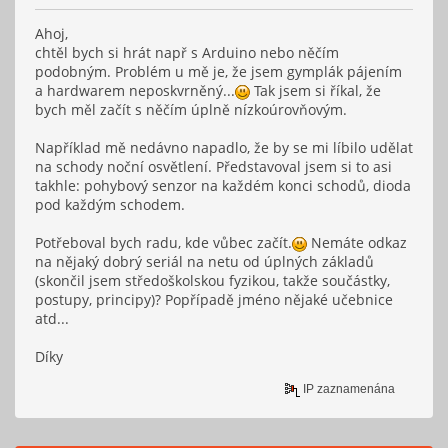
Ahoj,
chtěl bych si hrát např s Arduino nebo něčím
podobným. Problém u mě je, že jsem gymplák pájením
a hardwarem neposkvrněný...
Tak jsem si říkal, že
bych měl začít s něčím úplně nízkoúrovňovým.
Například mě nedávno napadlo, že by se mi líbilo udělat
na schody noční osvětlení. Představoval jsem si to asi
takhle: pohybový senzor na každém konci schodů, dioda
pod každým schodem.
Potřeboval bych radu, kde vůbec začít.
Nemáte odkaz
na nějaký dobrý seriál na netu od úplných základů
(skončil jsem středoškolskou fyzikou, takže součástky,
postupy, principy)? Popřípadě jméno nějaké učebnice
atd...
Díky
IP zaznamenána