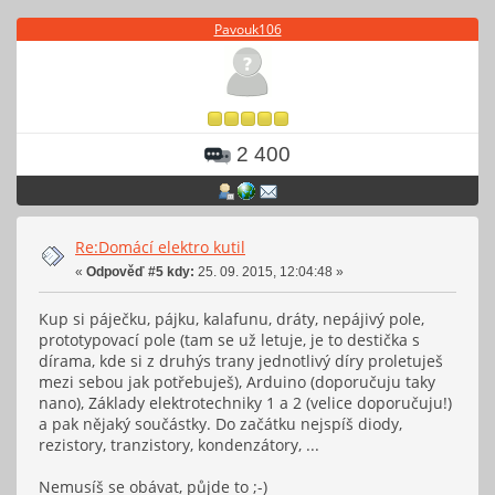
Pavouk106
2 400
Re:Domácí elektro kutil
«
Odpověď #5 kdy:
25. 09. 2015, 12:04:48 »
Kup si páječku, pájku, kalafunu, dráty, nepájivý pole,
prototypovací pole (tam se už letuje, je to destička s
dírama, kde si z druhýs trany jednotlivý díry proletuješ
mezi sebou jak potřebuješ), Arduino (doporučuju taky
nano), Základy elektrotechniky 1 a 2 (velice doporučuju!)
a pak nějaký součástky. Do začátku nejspíš diody,
rezistory, tranzistory, kondenzátory, ...
Nemusíš se obávat, půjde to ;-)