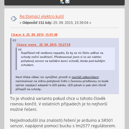
Re:Domácí elektro kutil
«
Odpověď #11 kdy:
25. 09. 2015, 15:39:04 »
Citace: k 25. 09. 2015, 15:01:48
Citace: none_ 25. 09. 2015, 10:27:38
Například mě nedávno napadlo, že by se mi líbilo udělat na
schody noční osvětlení. Představoval jsem si to asi takhle:
pohybový senzor na každém konci schodů, dioda pod každým
schodem.
Není třeba vůbec nic vymýšlet, prostě si
necháš odborníkem
nainstalovat na stěnu pohybové čidlo s časovou prodlevou, to bude
spínat napájecí adaptér k LED pásku. LED pásek si pak sám různě
přilepíš na schody.
To je vhodná varianto pokud chce u tohoto člověk
rovnou končit. V ostatních případech je to nejhorší
možné řešení.
Nejjednodušší (na znalosti) řešení je arduino a SR501
senzor, napájené pomocí bucku s lm2577 regulátorem.