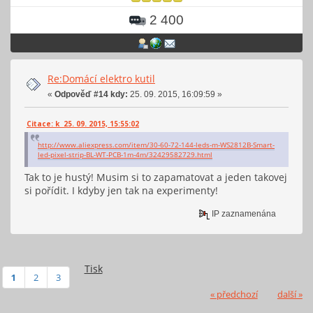
2 400
Re:Domácí elektro kutil
«
Odpověď #14 kdy:
25. 09. 2015, 16:09:59 »
Citace: k 25. 09. 2015, 15:55:02
http://www.aliexpress.com/item/30-60-72-144-leds-m-WS2812B-Smart-
led-pixel-strip-BL-WT-PCB-1m-4m/32429582729.html
Tak to je hustý! Musim si to zapamatovat a jeden takovej
si pořídit. I kdyby jen tak na experimenty!
IP zaznamenána
Tisk
1
2
3
« předchozí
další »