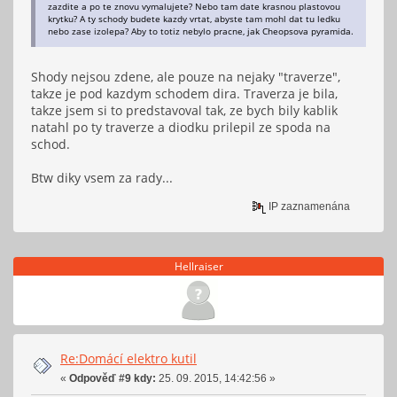
zazdite a po te znovu vymalujete? Nebo tam date krasnou plastovou
krytku? A ty schody budete kazdy vrtat, abyste tam mohl dat tu ledku
nebo zase izolepa? Aby to totiz nebylo pracne, jak Cheopsova pyramida.
Shody nejsou zdene, ale pouze na nejaky "traverze",
takze je pod kazdym schodem dira. Traverza je bila,
takze jsem si to predstavoval tak, ze bych bily kablik
natahl po ty traverze a diodku prilepil ze spoda na
schod.
Btw diky vsem za rady...
IP zaznamenána
Hellraiser
Re:Domácí elektro kutil
«
Odpověď #9 kdy:
25. 09. 2015, 14:42:56 »