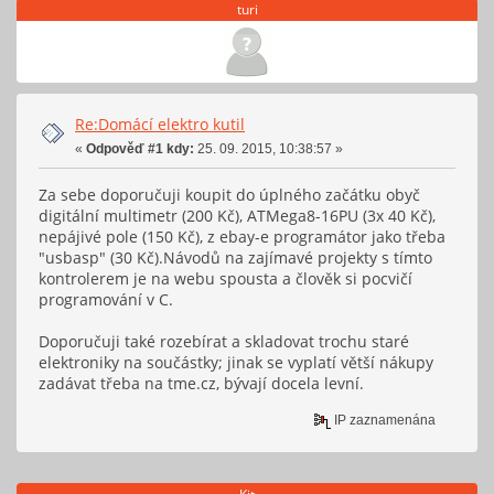
turi
Re:Domácí elektro kutil
«
Odpověď #1 kdy:
25. 09. 2015, 10:38:57 »
Za sebe doporučuji koupit do úplného začátku obyč
digitální multimetr (200 Kč), ATMega8-16PU (3x 40 Kč),
nepájivé pole (150 Kč), z ebay-e programátor jako třeba
"usbasp" (30 Kč).Návodů na zajímavé projekty s tímto
kontrolerem je na webu spousta a člověk si pocvičí
programování v C.
Doporučuji také rozebírat a skladovat trochu staré
elektroniky na součástky; jinak se vyplatí větší nákupy
zadávat třeba na tme.cz, bývají docela levní.
IP zaznamenána