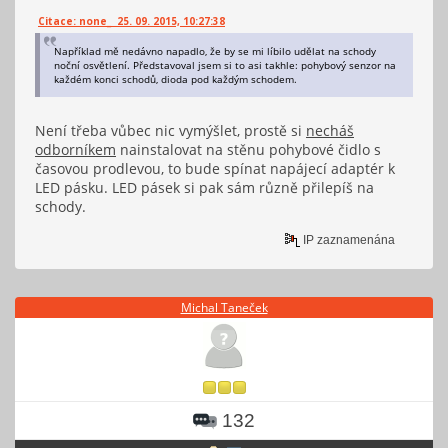
Citace: none_ 25. 09. 2015, 10:27:38
Například mě nedávno napadlo, že by se mi líbilo udělat na schody
noční osvětlení. Představoval jsem si to asi takhle: pohybový senzor na
každém konci schodů, dioda pod každým schodem.
Není třeba vůbec nic vymýšlet, prostě si
necháš
odborníkem
nainstalovat na stěnu pohybové čidlo s
časovou prodlevou, to bude spínat napájecí adaptér k
LED pásku. LED pásek si pak sám různě přilepíš na
schody.
IP zaznamenána
Michal Taneček
132