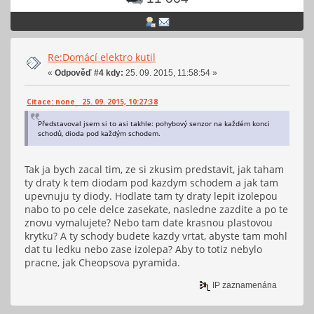
Re:Domácí elektro kutil
«
Odpověď #4 kdy:
25. 09. 2015, 11:58:54 »
Citace: none_ 25. 09. 2015, 10:27:38
Představoval jsem si to asi takhle: pohybový senzor na každém konci
schodů, dioda pod každým schodem.
Tak ja bych zacal tim, ze si zkusim predstavit, jak taham
ty draty k tem diodam pod kazdym schodem a jak tam
upevnuju ty diody. Hodlate tam ty draty lepit izolepou
nabo to po cele delce zasekate, nasledne zazdite a po te
znovu vymalujete? Nebo tam date krasnou plastovou
krytku? A ty schody budete kazdy vrtat, abyste tam mohl
dat tu ledku nebo zase izolepa? Aby to totiz nebylo
pracne, jak Cheopsova pyramida.
IP zaznamenána