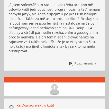
Já jsem softvérář a to řadu let, ale třeba arduino mě
oslovilo kvůli jednoduchosti programování a teď nemám
namysli jazyk, ale že to připojím k pc přes usb nakopnu
ide a šup. Takže za mě asi to arduino klidně čínskej klon,
já používám jen je jsou levnější a nestalo se mi že by
nefungovaly jo teď nedávno sem na UNO koupil 2,4
displey a strávil pár hodin rozcházením a gooooglenim
proc to nemaka, ale při tom hledání člověk narazí na
zajímavé věci takže nelze říct, že je to vždy stráta času,
holt každý má jiného koníčka a tak by se k tomu mělo
přistupovat
IP zaznamenána
k
Re:Domácí elektro kutil