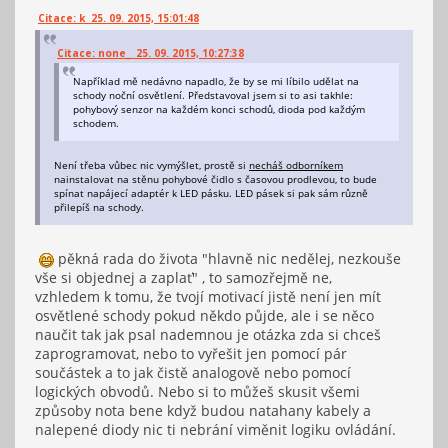
Citace: k 25. 09. 2015, 15:01:48
Citace: none_ 25. 09. 2015, 10:27:38
Například mě nedávno napadlo, že by se mi líbilo udělat na
schody noční osvětlení. Představoval jsem si to asi takhle:
pohybový senzor na každém konci schodů, dioda pod každým
schodem.
Není třeba vůbec nic vymýšlet, prostě si
necháš odborníkem
nainstalovat na stěnu pohybové čidlo s časovou prodlevou, to bude
spínat napájecí adaptér k LED pásku. LED pásek si pak sám různě
přilepíš na schody.
pěkná rada do života "hlavně nic nedělej, nezkouše
vše si objednej a zaplať" , to samozřejmě ne,
vzhledem k tomu, že tvojí motivací jistě není jen mít
osvětlené schody pokud někdo půjde, ale i se něco
naučit tak jak psal nademnou je otázka zda si chceš
zaprogramovat, nebo to vyřešit jen pomocí pár
součástek a to jak čistě analogově nebo pomocí
logických obvodů. Nebo si to můžeš skusit všemi
způsoby nota bene když budou natahany kabely a
nalepené diody nic ti nebrání viměnit logiku ovládání.