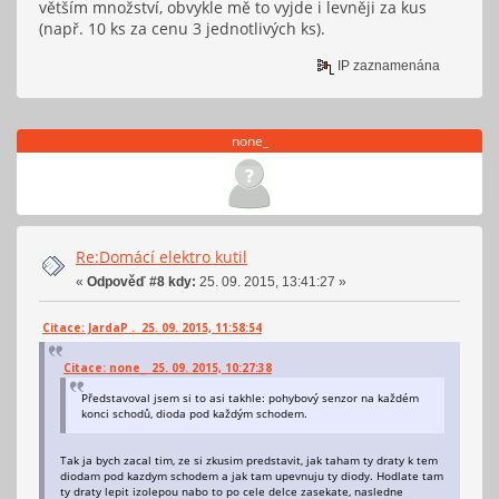
větším množství, obvykle mě to vyjde i levněji za kus
(např. 10 ks za cenu 3 jednotlivých ks).
IP zaznamenána
none_
Re:Domácí elektro kutil
«
Odpověď #8 kdy:
25. 09. 2015, 13:41:27 »
Citace: JardaP . 25. 09. 2015, 11:58:54
Citace: none_ 25. 09. 2015, 10:27:38
Představoval jsem si to asi takhle: pohybový senzor na každém
konci schodů, dioda pod každým schodem.
Tak ja bych zacal tim, ze si zkusim predstavit, jak taham ty draty k tem
diodam pod kazdym schodem a jak tam upevnuju ty diody. Hodlate tam
ty draty lepit izolepou nabo to po cele delce zasekate, nasledne