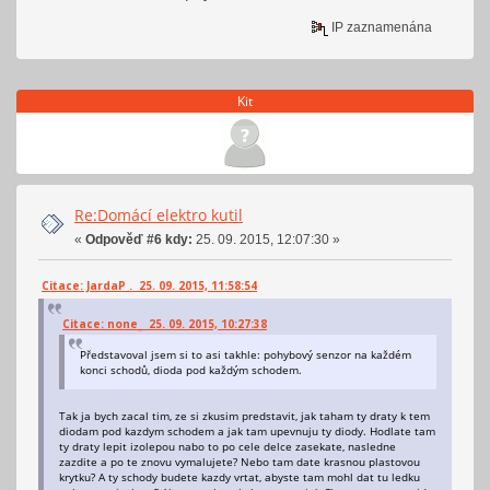
IP zaznamenána
Kit
Re:Domácí elektro kutil
«
Odpověď #6 kdy:
25. 09. 2015, 12:07:30 »
Citace: JardaP . 25. 09. 2015, 11:58:54
Citace: none_ 25. 09. 2015, 10:27:38
Představoval jsem si to asi takhle: pohybový senzor na každém
konci schodů, dioda pod každým schodem.
Tak ja bych zacal tim, ze si zkusim predstavit, jak taham ty draty k tem
diodam pod kazdym schodem a jak tam upevnuju ty diody. Hodlate tam
ty draty lepit izolepou nabo to po cele delce zasekate, nasledne
zazdite a po te znovu vymalujete? Nebo tam date krasnou plastovou
krytku? A ty schody budete kazdy vrtat, abyste tam mohl dat tu ledku