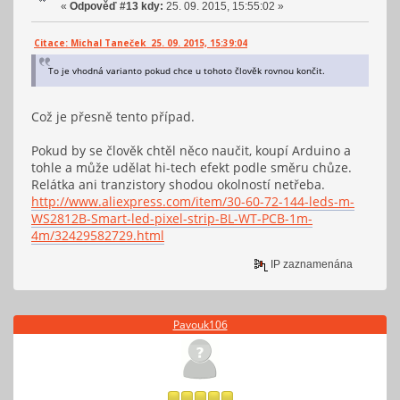
«
Odpověď #13 kdy:
25. 09. 2015, 15:55:02 »
Citace: Michal Taneček 25. 09. 2015, 15:39:04
To je vhodná varianto pokud chce u tohoto člověk rovnou končit.
Což je přesně tento případ.
Pokud by se člověk chtěl něco naučit, koupí Arduino a
tohle a může udělat hi-tech efekt podle směru chůze.
Relátka ani tranzistory shodou okolností netřeba.
http://www.aliexpress.com/item/30-60-72-144-leds-m-
WS2812B-Smart-led-pixel-strip-BL-WT-PCB-1m-
4m/32429582729.html
IP zaznamenána
Pavouk106