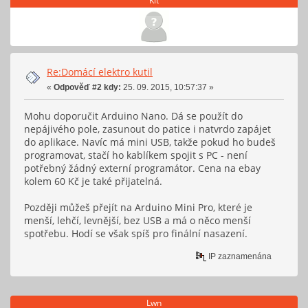
Kit
Re:Domácí elektro kutil
«
Odpověď #2 kdy:
25. 09. 2015, 10:57:37 »
Mohu doporučit Arduino Nano. Dá se použít do
nepájivého pole, zasunout do patice i natvrdo zapájet
do aplikace. Navíc má mini USB, takže pokud ho budeš
programovat, stačí ho kablíkem spojit s PC - není
potřebný žádný externí programátor. Cena na ebay
kolem 60 Kč je také přijatelná.
Později můžeš přejít na Arduino Mini Pro, které je
menší, lehčí, levnější, bez USB a má o něco menší
spotřebu. Hodí se však spíš pro finální nasazení.
IP zaznamenána
Lwn