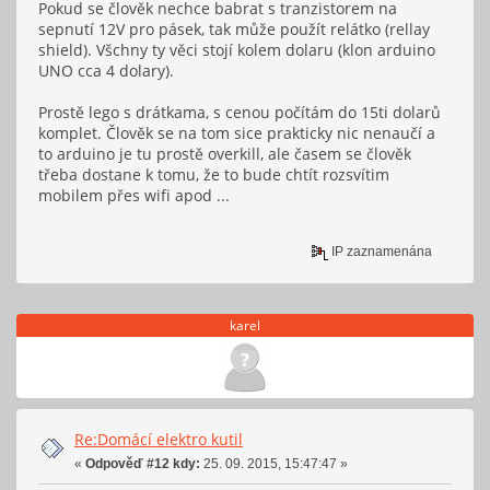
Pokud se člověk nechce babrat s tranzistorem na
sepnutí 12V pro pásek, tak může použít relátko (rellay
shield). Všchny ty věci stojí kolem dolaru (klon arduino
UNO cca 4 dolary).
Prostě lego s drátkama, s cenou počítám do 15ti dolarů
komplet. Člověk se na tom sice prakticky nic nenaučí a
to arduino je tu prostě overkill, ale časem se člověk
třeba dostane k tomu, že to bude chtít rozsvítim
mobilem přes wifi apod ...
IP zaznamenána
karel
Re:Domácí elektro kutil
«
Odpověď #12 kdy:
25. 09. 2015, 15:47:47 »