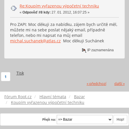
Re:Koupím vyřazenou výpočetní techniku
«
Odpověď #8 kdy:
27. 01. 2012, 16:07:25 »
Pro ZAPI: Moc děkuji za nabídku, zájem bych určitě měl,
můžete mi na sebe poslat nějaký email, případně
telefon, nebo mi napsat na můj email
michal.suchanek@atlas.cz
Moc děkuji Suchánek
IP zaznamenána
Tisk
1
« předchozí
další »
Fórum Root.cz
Hlavní témata
Bazar
Koupím vyřazenou výpočetní techniku
Přejít na: