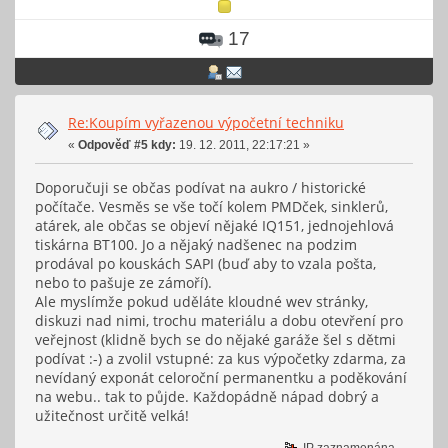
17
Re:Koupím vyřazenou výpočetní techniku
«
Odpověď #5 kdy:
19. 12. 2011, 22:17:21 »
Doporučuji se občas podívat na aukro / historické
počítače. Vesměs se vše točí kolem PMDček, sinklerů,
atárek, ale občas se objeví nějaké IQ151, jednojehlová
tiskárna BT100. Jo a nějaký nadšenec na podzim
prodával po kouskách SAPI (buď aby to vzala pošta,
nebo to pašuje ze zámoří).
Ale myslímže pokud uděláte kloudné wev stránky,
diskuzi nad nimi, trochu materiálu a dobu otevření pro
veřejnost (klidně bych se do nějaké garáže šel s dětmi
podívat :-) a zvolil vstupné: za kus výpočetky zdarma, za
nevídaný exponát celoroční permanentku a poděkování
na webu.. tak to půjde. Každopádně nápad dobrý a
užitečnost určitě velká!
IP zaznamenána