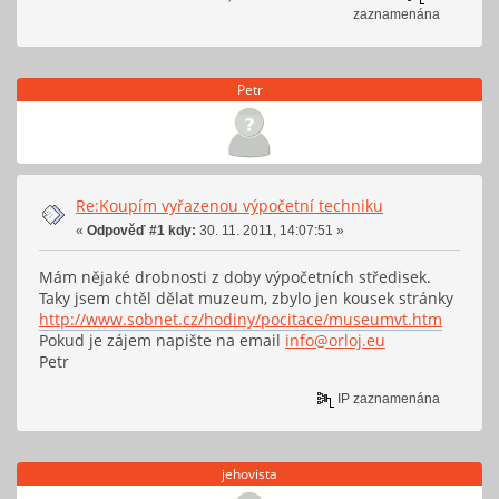
zaznamenána
Petr
Re:Koupím vyřazenou výpočetní techniku
«
Odpověď #1 kdy:
30. 11. 2011, 14:07:51 »
Mám nějaké drobnosti z doby výpočetních středisek.
Taky jsem chtěl dělat muzeum, zbylo jen kousek stránky
http://www.sobnet.cz/hodiny/pocitace/museumvt.htm
Pokud je zájem napište na email
info@orloj.eu
Petr
IP zaznamenána
jehovista