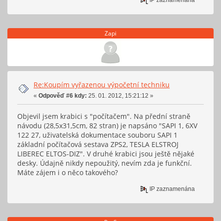
Zapi
Re:Koupím vyřazenou výpočetní techniku
«
Odpověď #6 kdy:
25. 01. 2012, 15:21:12 »
Objevil jsem krabici s "počítačem". Na přední straně
návodu (28,5x31,5cm, 82 stran) je napsáno "SAPI 1, 6XV
122 27, uživatelská dokumentace souboru SAPI 1
základní počítačová sestava ZPS2, TESLA ELSTROJ
LIBEREC ELTOS-DIZ". V druhé krabici jsou ještě nějaké
desky. Údajně nikdy nepoužitý, nevím zda je funkční.
Máte zájem i o něco takového?
IP zaznamenána