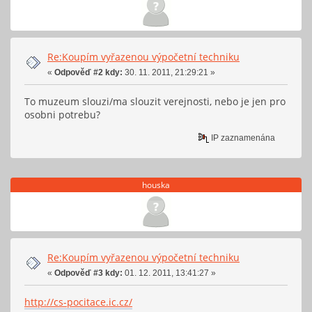
Re:Koupím vyřazenou výpočetní techniku
«
Odpověď #2 kdy:
30. 11. 2011, 21:29:21 »
To muzeum slouzi/ma slouzit verejnosti, nebo je jen pro
osobni potrebu?
IP zaznamenána
houska
Re:Koupím vyřazenou výpočetní techniku
«
Odpověď #3 kdy:
01. 12. 2011, 13:41:27 »
http://cs-pocitace.ic.cz/