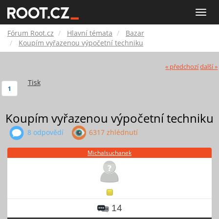
Fórum
Toggle
naviga
Root.cz
Fórum Root.cz
Hlavní témata
Bazar
Koupím vyřazenou výpočetní techniku
« předchozí
další »
Tisk
1
Koupím vyřazenou výpočetní techniku
8 odpovědí
6317 zhlédnutí
Michalsuchanek
14