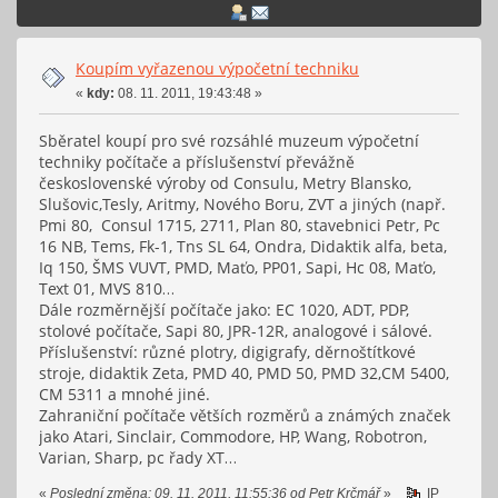
Koupím vyřazenou výpočetní techniku
«
kdy:
08. 11. 2011, 19:43:48 »
Sběratel koupí pro své rozsáhlé muzeum výpočetní
techniky počítače a příslušenství převážně
československé výroby od Consulu, Metry Blansko,
Slušovic,Tesly, Aritmy, Nového Boru, ZVT a jiných (např.
Pmi 80, Consul 1715, 2711, Plan 80, stavebnici Petr, Pc
16 NB, Tems, Fk-1, Tns SL 64, Ondra, Didaktik alfa, beta,
Iq 150, ŠMS VUVT, PMD, Maťo, PP01, Sapi, Hc 08, Maťo,
Text 01, MVS 810…
Dále rozměrnější počítače jako: EC 1020, ADT, PDP,
stolové počítače, Sapi 80, JPR-12R, analogové i sálové.
Příslušenství: různé plotry, digigrafy, děrnoštítkové
stroje, didaktik Zeta, PMD 40, PMD 50, PMD 32,CM 5400,
CM 5311 a mnohé jiné.
Zahraniční počítače větších rozměrů a známých značek
jako Atari, Sinclair, Commodore, HP, Wang, Robotron,
Varian, Sharp, pc řady XT…
«
Poslední změna: 09. 11. 2011, 11:55:36 od Petr Krčmář
»
IP