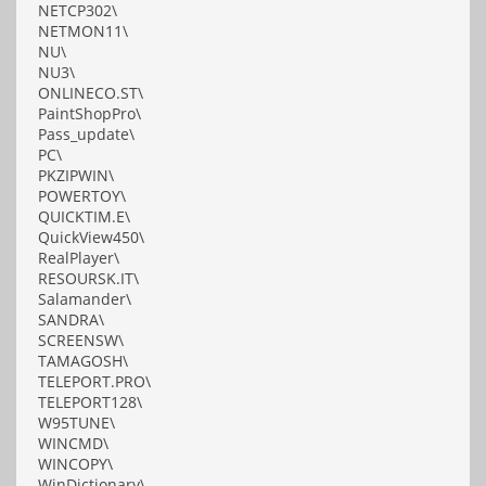
NETCP302\
NETMON11\
NU\
NU3\
ONLINECO.ST\
PaintShopPro\
Pass_update\
PC\
PKZIPWIN\
POWERTOY\
QUICKTIM.E\
QuickView450\
RealPlayer\
RESOURSK.IT\
Salamander\
SANDRA\
SCREENSW\
TAMAGOSH\
TELEPORT.PRO\
TELEPORT128\
W95TUNE\
WINCMD\
WINCOPY\
WinDictionary\