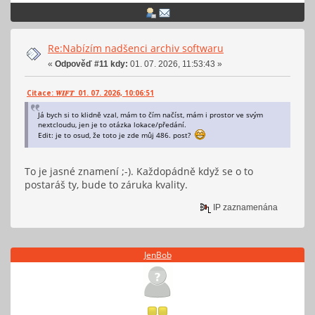
Re:Nabízím nadšenci archiv softwaru
«
Odpověď #11 kdy:
01. 07. 2026, 11:53:43 »
Citace: 𝑾𝑰𝑭𝑻 01. 07. 2026, 10:06:51
Já bych si to klidně vzal, mám to čím načíst, mám i prostor ve svým
nextcloudu, jen je to otázka lokace/předání.
Edit: je to osud, že toto je zde můj 486. post?
To je jasné znamení ;-). Každopádně když se o to
postaráš ty, bude to záruka kvality.
IP zaznamenána
JenBob