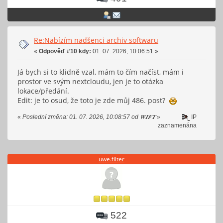
Re:Nabízím nadšenci archiv softwaru
«
Odpověď #10 kdy:
01. 07. 2026, 10:06:51 »
Já bych si to klidně vzal, mám to čím načíst, mám i
prostor ve svým nextcloudu, jen je to otázka
lokace/předání.
Edit: je to osud, že toto je zde můj 486. post?
«
Poslední změna: 01. 07. 2026, 10:08:57 od 𝑾𝑰𝑭𝑻
»
IP
zaznamenána
uwe.filter
522