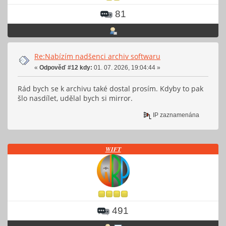
81
Re:Nabízím nadšenci archiv softwaru
«
Odpověď #12 kdy:
01. 07. 2026, 19:04:44 »
Rád bych se k archivu také dostal prosím. Kdyby to pak
šlo nasdílet, udělal bych si mirror.
IP zaznamenána
𝑾𝑰𝑭𝑻
491