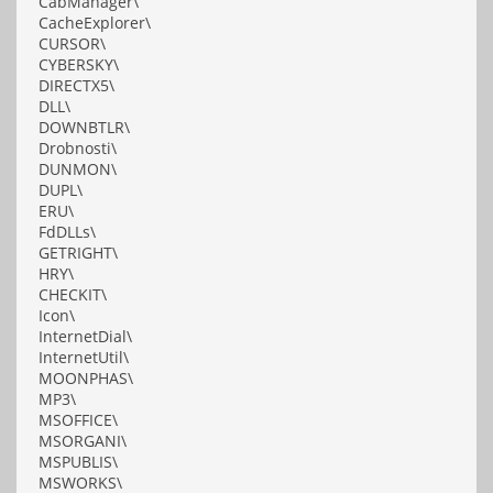
CabManager\
CacheExplorer\
CURSOR\
CYBERSKY\
DIRECTX5\
DLL\
DOWNBTLR\
Drobnosti\
DUNMON\
DUPL\
ERU\
FdDLLs\
GETRIGHT\
HRY\
CHECKIT\
Icon\
InternetDial\
InternetUtil\
MOONPHAS\
MP3\
MSOFFICE\
MSORGANI\
MSPUBLIS\
MSWORKS\