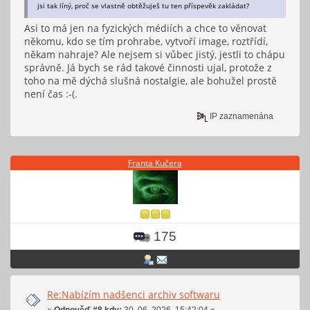
jsi tak líný, proč se vlastně obtěžuješ tu ten příspevěk zakládat?
Asi to má jen na fyzických médiích a chce to věnovat
někomu, kdo se tím prohrabe, vytvoří image, roztřídí,
někam nahraje? Ale nejsem si vůbec jistý, jestli to chápu
správně. Já bych se rád takové činnosti ujal, protože z
toho na mě dýchá slušná nostalgie, ale bohužel prostě
není čas :-(.
IP zaznamenána
Franta Kučera
175
Re:Nabízím nadšenci archiv softwaru