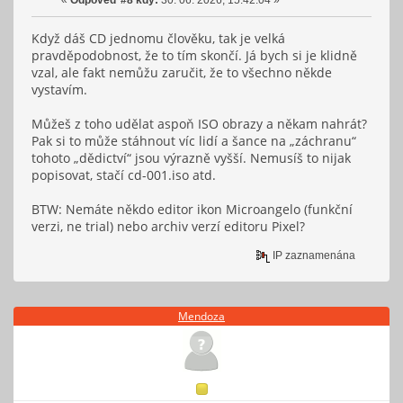
«
Odpověď #8 kdy:
30. 06. 2026, 15:42:04 »
Když dáš CD jednomu člověku, tak je velká
pravděpodobnost, že to tím skončí. Já bych si je klidně
vzal, ale fakt nemůžu zaručit, že to všechno někde
vystavím.
Můžeš z toho udělat aspoň ISO obrazy a někam nahrát?
Pak si to může stáhnout víc lidí a šance na „záchranu“
tohoto „dědictví“ jsou výrazně vyšší. Nemusíš to nijak
popisovat, stačí cd-001.iso atd.
BTW: Nemáte někdo editor ikon Microangelo (funkční
verzi, ne trial) nebo archiv verzí editoru Pixel?
IP zaznamenána
Mendoza