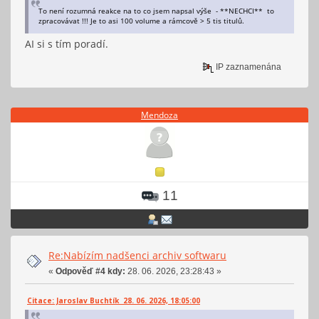
To není rozumná reakce na to co jsem napsal výše - **NECHCI** to
zpracovávat !!! Je to asi 100 volume a rámcově > 5 tis titulů.
AI si s tím poradí.
IP zaznamenána
Mendoza
11
Re:Nabízím nadšenci archiv softwaru
«
Odpověď #4 kdy:
28. 06. 2026, 23:28:43 »
Citace: Jaroslav Buchtík 28. 06. 2026, 18:05:00