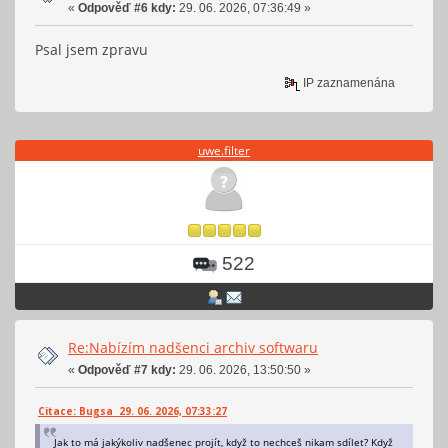
«
Odpověď #6 kdy:
29. 06. 2026, 07:36:49 »
Psal jsem zpravu
IP zaznamenána
uwe.filter
522
Re:Nabízím nadšenci archiv softwaru
«
Odpověď #7 kdy:
29. 06. 2026, 13:50:50 »
Citace: Bugsa 29. 06. 2026, 07:33:27
Jak to má jakýkoliv nadšenec projít, když to nechceš nikam sdílet? Když