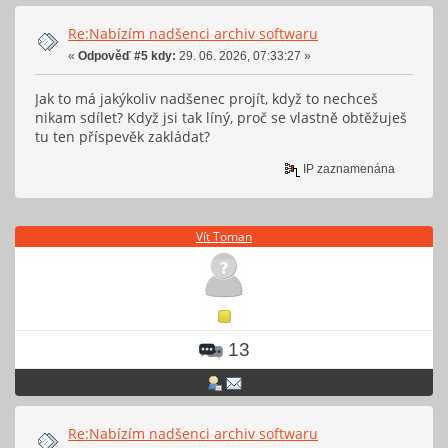
Re:Nabízím nadšenci archiv softwaru
«
Odpověď #5 kdy:
29. 06. 2026, 07:33:27 »
Jak to má jakýkoliv nadšenec projít, když to nechceš
nikam sdílet? Když jsi tak líný, proč se vlastně obtěžuješ
tu ten příspevěk zakládat?
IP zaznamenána
Vít Toman
13
Re:Nabízím nadšenci archiv softwaru