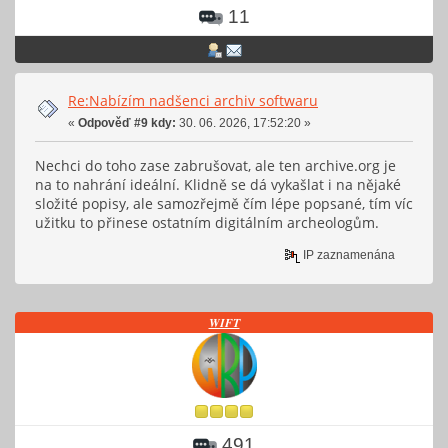
11
Re:Nabízím nadšenci archiv softwaru
«
Odpověď #9 kdy:
30. 06. 2026, 17:52:20 »
Nechci do toho zase zabrušovat, ale ten archive.org je
na to nahrání ideální. Klidně se dá vykašlat i na nějaké
složité popisy, ale samozřejmě čím lépe popsané, tím víc
užitku to přinese ostatním digitálním archeologům.
IP zaznamenána
𝑾𝑰𝑭𝑻
491