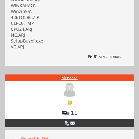
WINKARAO\
Winzip95\
486TO586.ZIP
CLPC0.TMP
CPU24.ARJ
NC.ARJ
SetupBuzof.exe
VC.ARJ
IP zaznamenána
Mendoza
11
Re:archiv SW