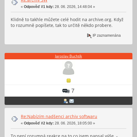
«
Odpověď #1 kdy:
28. 06. 2026, 14:48:04 »
Klidně to takhle můžete celé hodit na archive.org. Když
to rozumně popíšete, tak to určitě někdo probere.
IP zaznamenána
Jaroslav Buchtík
7
Re:Nabízím nadšenci archiv softwaru
«
Odpověď #2 kdy:
28. 06. 2026, 18:05:00 »
To není rozumná reakce na to co jsem napsal výše -