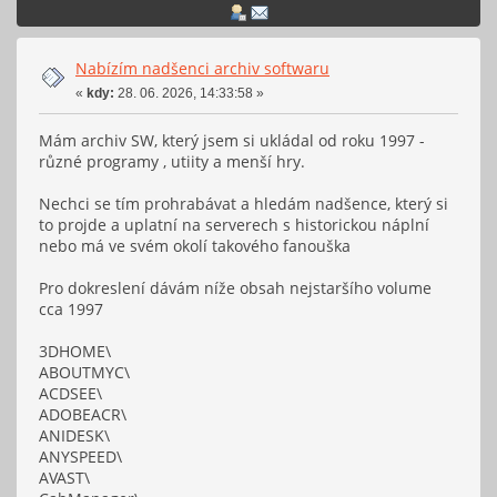
Nabízím nadšenci archiv softwaru
«
kdy:
28. 06. 2026, 14:33:58 »
Mám archiv SW, který jsem si ukládal od roku 1997 -
různé programy , utiity a menší hry.
Nechci se tím prohrabávat a hledám nadšence, který si
to projde a uplatní na serverech s historickou náplní
nebo má ve svém okolí takového fanouška
Pro dokreslení dávám níže obsah nejstaršího volume
cca 1997
3DHOME\
ABOUTMYC\
ACDSEE\
ADOBEACR\
ANIDESK\
ANYSPEED\
AVAST\