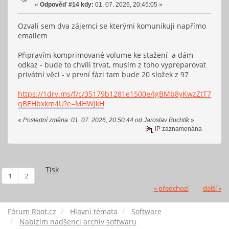
«
Odpověď #14 kdy:
01. 07. 2026, 20:45:05 »
Ozvali sem dva zájemci se kterými komunikuji napřímo
emailem
Připravím komprimované volume ke stažení a dám
odkaz - bude to chvíli trvat, musím z toho vypreparovat
privátní věci - v první fázi tam bude 20 složek z 97
https://1drv.ms/f/c/35179b1281e1500e/IgBMb8yKwzZtT7ooO
qBEHbxkm4U?e=MHWJkH
«
Poslední změna: 01. 07. 2026, 20:50:44 od Jaroslav Buchtík
»
IP zaznamenána
Tisk
1
2
« předchozí
další »
Fórum Root.cz
Hlavní témata
Software
Nabízím nadšenci archiv softwaru