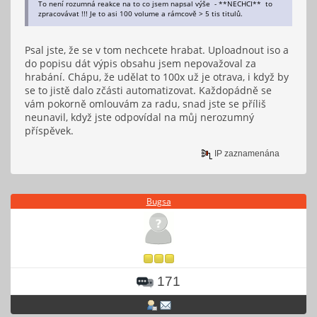
To není rozumná reakce na to co jsem napsal výše - **NECHCI** to
zpracovávat !!! Je to asi 100 volume a rámcově > 5 tis titulů.
Psal jste, že se v tom nechcete hrabat. Uploadnout iso a
do popisu dát výpis obsahu jsem nepovažoval za
hrabání. Chápu, že udělat to 100x už je otrava, i když by
se to jistě dalo zčásti automatizovat. Každopádně se
vám pokorně omlouvám za radu, snad jste se příliš
neunavil, když jste odpovídal na můj nerozumný
příspěvek.
IP zaznamenána
Bugsa
171