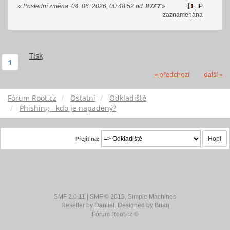
«
Poslední změna: 04. 06. 2026, 00:48:52 od 𝑾𝑰𝑭𝑻
»
IP
zaznamenána
Tisk
1
« předchozí
další »
Fórum Root.cz
Ostatní
Odkladiště
Phishing - kdo je napadený?
Přejít na:
SMF 2.0.11
|
SMF © 2015
,
Simple Machines
Reseller by
Daniiel
. Designed by
Brian
Fórum Root.cz ©