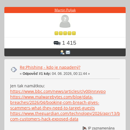
Martin Poljak
1 415
Re:Phishing - kdo je napadený?
«
Odpověď #1 kdy:
04. 06. 2026, 00:11:44 »
Jen tak namátkou:
https://www.bbc.com/news/articles/cly00jnnxypo
https://www.malwarebytes.com/blog/data-
breaches/2026/04/booking-com-breach-gives-
scammers-what-they-need-to-target-guests
https://www.theguardian.com/technology/2026/apr/13/booki
com-customers-hack-exposed-data
IP zaznamenána