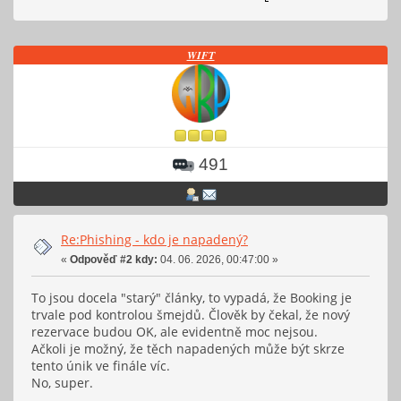
𝑾𝑰𝑭𝑻
491
Re:Phishing - kdo je napadený?
«
Odpověď #2 kdy:
04. 06. 2026, 00:47:00 »
To jsou docela "starý" články, to vypadá, že Booking je
trvale pod kontrolou šmejdů. Člověk by čekal, že nový
rezervace budou OK, ale evidentně moc nejsou.
Ačkoli je možný, že těch napadených může být skrze
tento únik ve finále víc.
No, super.