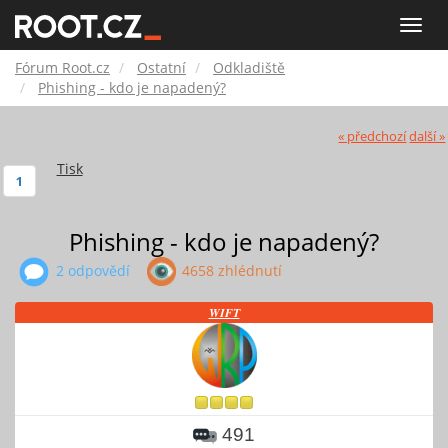
Fórum
Toggle
naviga
Root.cz
Fórum Root.cz
Ostatní
Odkladiště
Phishing - kdo je napadený?
« předchozí
další »
Tisk
1
Phishing - kdo je napadený?
2 odpovědí
4658 zhlédnutí
𝑾𝑰𝑭𝑻
491