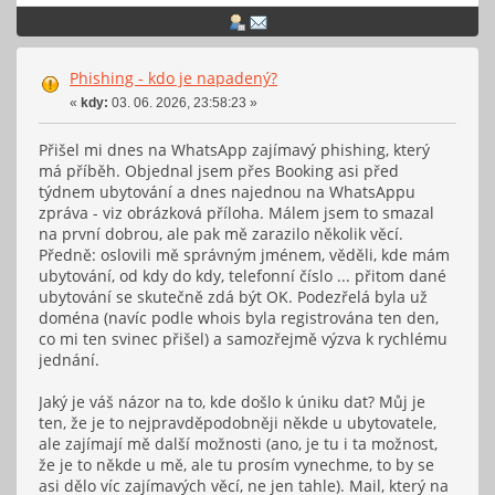
Phishing - kdo je napadený?
«
kdy:
03. 06. 2026, 23:58:23 »
Přišel mi dnes na WhatsApp zajímavý phishing, který
má příběh. Objednal jsem přes Booking asi před
týdnem ubytování a dnes najednou na WhatsAppu
zpráva - viz obrázková příloha. Málem jsem to smazal
na první dobrou, ale pak mě zarazilo několik věcí.
Předně: oslovili mě správným jménem, věděli, kde mám
ubytování, od kdy do kdy, telefonní číslo ... přitom dané
ubytování se skutečně zdá být OK. Podezřelá byla už
doména (navíc podle whois byla registrována ten den,
co mi ten svinec přišel) a samozřejmě výzva k rychlému
jednání.
Jaký je váš názor na to, kde došlo k úniku dat? Můj je
ten, že je to nejpravděpodobněji někde u ubytovatele,
ale zajímají mě další možnosti (ano, je tu i ta možnost,
že je to někde u mě, ale tu prosím vynechme, to by se
asi dělo víc zajímavých věcí, ne jen tahle). Mail, který na