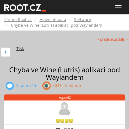
Fórum
Toggle
naviga
Root.cz
Fórum Root.cz
Hlavní témata
Software
Chyba ve Wine (Lutris) aplikaci pod Waylandem
« předchozí
další »
Tisk
1
Chyba ve Wine (Lutris) aplikaci pod
Waylandem
3 odpovědí
5041 zhlédnutí
kopevi2