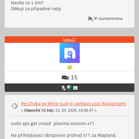
Nevíte co s tím?
Děkuji za případné rady.
IP zaznamenána
lajka27
15
Re:Chyba ve Wine (Lutris) aplikaci pod Waylandem
«
Odpověď #1 kdy:
21. 04. 2026, 16:56:47 »
sudo apt-get install plasma-session-x11
Na přihlašovací obrazovce prohoď x11 za Wayland.