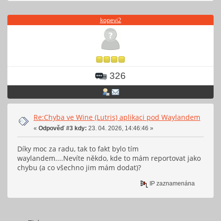
kopevi2
326
Re:Chyba ve Wine (Lutris) aplikaci pod Waylandem
«
Odpověď #3 kdy:
23. 04. 2026, 14:46:46 »
Díky moc za radu, tak to fakt bylo tím
waylandem....Nevíte někdo, kde to mám reportovat jako
chybu (a co všechno jim mám dodat)?
IP zaznamenána