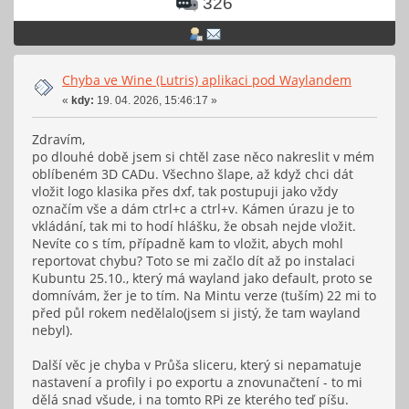
326
Chyba ve Wine (Lutris) aplikaci pod Waylandem
«
kdy:
19. 04. 2026, 15:46:17 »
Zdravím,
po dlouhé době jsem si chtěl zase něco nakreslit v mém
oblíbeném 3D CADu. Všechno šlape, až když chci dát
vložit logo klasika přes dxf, tak postupuji jako vždy
označím vše a dám ctrl+c a ctrl+v. Kámen úrazu je to
vkládání, tak mi to hodí hlášku, že obsah nejde vložit.
Nevíte co s tím, případně kam to vložit, abych mohl
reportovat chybu? Toto se mi začlo dít až po instalaci
Kubuntu 25.10., který má wayland jako default, proto se
domnívám, žer je to tím. Na Mintu verze (tuším) 22 mi to
před půl rokem nedělalo(jsem si jistý, že tam wayland
nebyl).
Další věc je chyba v Průša sliceru, který si nepamatuje
nastavení a profily i po exportu a znovunačtení - to mi
dělá snad všude, i na tomto RPi ze kterého teď píšu.