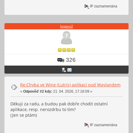
IP zaznamenána
kopevi2
326
Re:Chyba ve Wine (Lutris) aplikaci pod Waylandem
«
Odpověď #2 kdy:
21. 04. 2026, 17:16:09 »
Děkuji za radu, a budou pak dobře chodit ostatní
aplikace, resp. nerozdrbu to tím?
(Jen se ptám)
IP zaznamenána