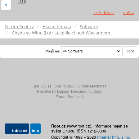
Tisk
1
« předchozí
další »
Fórum Root.cz
Hlavní témata
Software
Chyba ve Wine (Lutris) aplikaci pod Waylandem
Přejít na:
SMF 2.0.11
|
SMF © 2015
,
Simple Machines
Reseller by
Daniiel
. Designed by
Brian
Fórum Root.cz ©
Root.cz
(www.root.cz), informace nejen ze
světa Linuxu. ISSN 1212-8309
Copyright © 1998 – 2026
Internet Info, s.r.o.