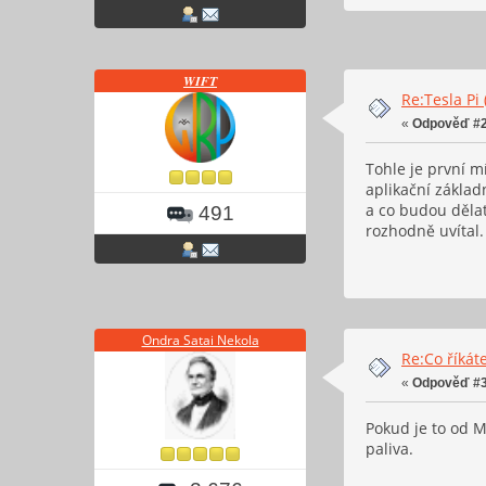
𝑾𝑰𝑭𝑻
Re:Tesla Pi
«
Odpověď #2
Tohle je první m
aplikační základ
a co budou děla
491
rozhodně uvítal.
Ondra Satai Nekola
Re:Co říkáte
«
Odpověď #3
Pokud je to od M
paliva.