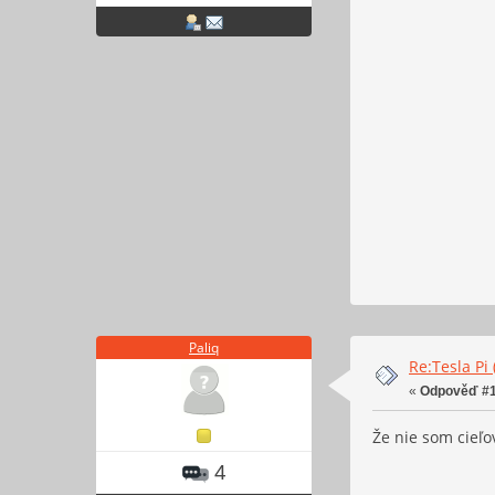
Paliq
Re:Tesla Pi
«
Odpověď #1
Že nie som cieľ
4