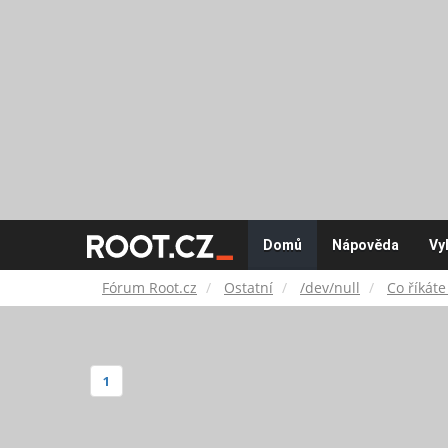
Fórum
Domů
Nápověda
Vy
Root.cz
Fórum Root.cz
Ostatní
/dev/null
Co říkáte
1