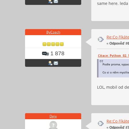
same here. leda
ByCzech
Re:Co říkáte
«
Odpověď #6
1 878
Citace: Python 02. 1
Podle proma, vypa
Co si o něm myslíte
LOL, mobil od de
Dejv
Re:Co říkáte
«
Odpověď #7