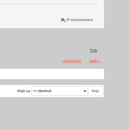
IP zaznamenána
Tisk
« předchozí
další »
Přejít na: