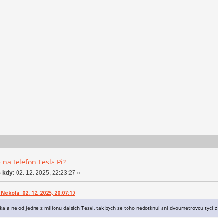
 na telefon Tesla Pi?
 kdy:
02. 12. 2025, 22:23:27 »
Nekola 02. 12. 2025, 20:07:10
ka a ne od jedne z milionu dalsich Tesel, tak bych se toho nedotknul ani dvoumetrovou tyci z