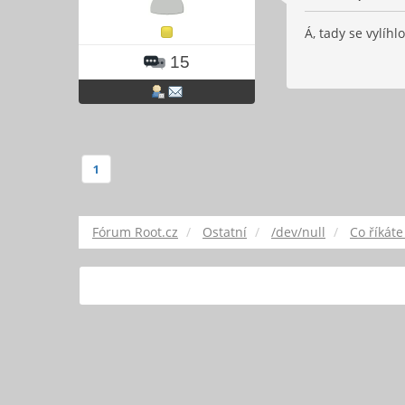
Á, tady se vylíhl
15
1
Fórum Root.cz
Ostatní
/dev/null
Co říkáte