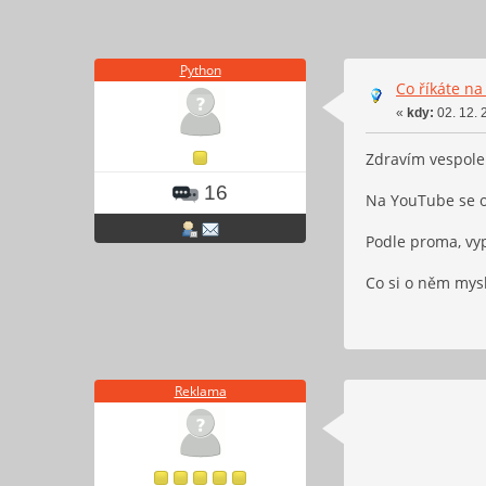
Python
Co říkáte na
«
kdy:
02. 12. 
Zdravím vespole
16
Na YouTube se o
Podle proma, vy
Co si o něm mysl
Reklama