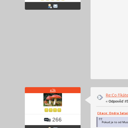
e3k
Re:Co říkáte
«
Odpověď #5
Citace: Ondra Satai 
266
Pokud je to od Mus