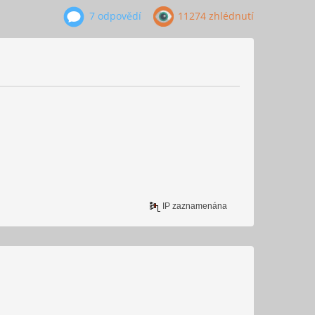
7 odpovědí
11274 zhlédnutí
IP zaznamenána