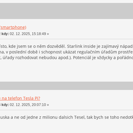
 (smartphone)
 kdy:
02. 12. 2025, 15:18:49 »
ísto, kde jsem se o něm dozvěděl. Starlink inside je zajímavý nápad
na, v poslední době i schopnost ukázat regulačním úřadům prostřed
t, úřady rozhodovat nebudou apod.). Potenciál je vždycky a pořádn
 na telefon Tesla Pi?
 kdy:
02. 12. 2025, 20:07:10 »
uska a ne od jedne z milionu dalsich Tesel, tak bych se toho nedo