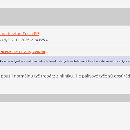
 na telefon Tesla Pi?
 kdy:
02. 12. 2025, 21:43:25 »
Nekola 02. 12. 2025, 20:07:10
ka a ne od jedne z milionu dalsich Tesel, tak bych se toho nedotknul ani dvoumetrovou tyci z
 použil normálnu tyč trebárz z hliníku. Tie palivové tyče sú dosť rád