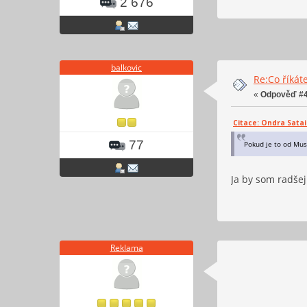
2 676
balkovic
Re:Co říkáte
«
Odpověď #4
Citace: Ondra Satai 
77
Pokud je to od Mus
Ja by som radšej
Reklama