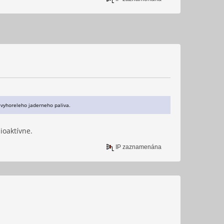
 vyhoreleho jaderneho paliva.
ioaktívne.
IP zaznamenána