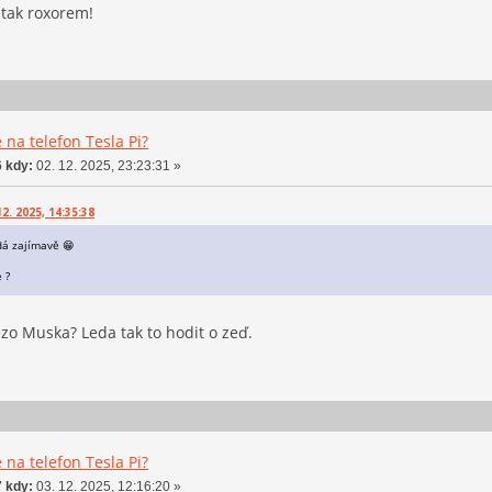
 tak roxorem!
 na telefon Tesla Pi?
 kdy:
02. 12. 2025, 23:23:31 »
2. 2025, 14:35:38
dá zajímavě 😁
 ?
zo Muska? Leda tak to hodit o zeď.
 na telefon Tesla Pi?
 kdy:
03. 12. 2025, 12:16:20 »