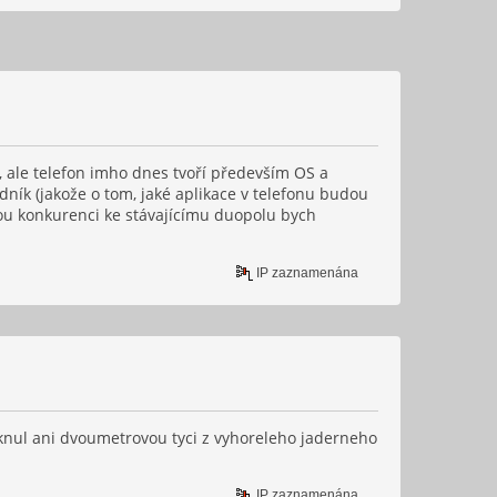
, ale telefon imho dnes tvoří především OS a
ník (jakože o tom, jaké aplikace v telefonu budou
ou konkurenci ke stávajícímu duopolu bych
IP zaznamenána
tknul ani dvoumetrovou tyci z vyhoreleho jaderneho
IP zaznamenána