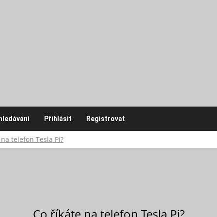
hledávání
Přihlásit
Registrovat
 na telefon Tesla Pi?
Co říkáte na telefon Tesla Pi?