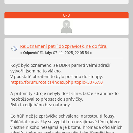
CPU
Re:Oznámení patří do zpráviček, ne do fóra.
«
Odpověď #1 kdy:
07. 11. 2025, 22:05:54 »
Když bylo oznámeno, že DDR4 paměti velmi zdraží,
vytvořil jsem na to vlákno.
V podstatě obratem to bylo posláno do stoupy.
https://forum.root.cz/index.php?topic=30767.0
A přitom ty zdroje nebyly dost silné, takže se ani nikdo
neobtěžoval to přepsat do zprávičky.
Bylo to odjebáno bez náhrady.
Co hůř, než je zprávička schválena, narostou ti fousy.
Zakládat zprávičky se vyplatí na nezajímavé téma, které
vlastně nikoho nezajímá a je k tomu hromada oficiálních
zdrojů. Nebo na zcela zjevnou věc, jako "Paměti jsou