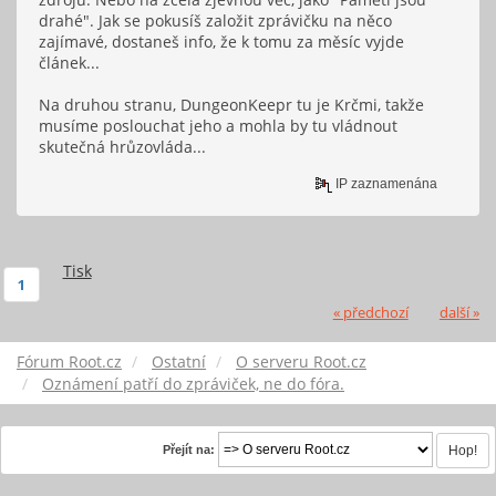
drahé". Jak se pokusíš založit zprávičku na něco
zajímavé, dostaneš info, že k tomu za měsíc vyjde
článek...
Na druhou stranu, DungeonKeepr tu je Krčmi, takže
musíme poslouchat jeho a mohla by tu vládnout
skutečná hrůzovláda...
IP zaznamenána
Tisk
1
« předchozí
další »
Fórum Root.cz
Ostatní
O serveru Root.cz
Oznámení patří do zpráviček, ne do fóra.
Přejít na: