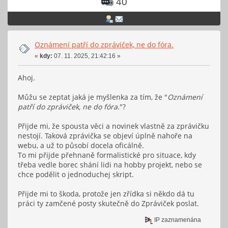
40
Oznámení patří do zpráviček, ne do fóra.
«
kdy:
07. 11. 2025, 21:42:16 »
Ahoj.
Můžu se zeptat jaká je myšlenka za tím, že "
Oznámení
patří do zpráviček, ne do fóra.
"?
Přijde mi, že spousta věci a novinek vlastně za zprávičku
nestojí. Taková zprávička se objeví úplně nahoře na
webu, a už to působí docela oficálně.
To mi přijde přehnaně formalistické pro situace, kdy
třeba vedle borec shání lidi na hobby projekt, nebo se
chce podělit o jednoduchej skript.
Přijde mi to škoda, protože jen zřídka si někdo dá tu
práci ty zamčené posty skutečně do Zpráviček poslat.
IP zaznamenána