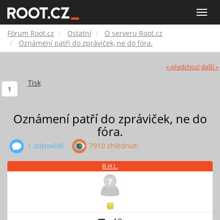
Fórum
Toggle
naviga
Root.cz
Fórum Root.cz
Ostatní
O serveru Root.cz
Oznámení patří do zpráviček, ne do fóra.
« předchozí
další »
Tisk
1
Oznámení patří do zpráviček, ne do
fóra.
1 odpovědí
7910 zhlédnutí
B.H.L.