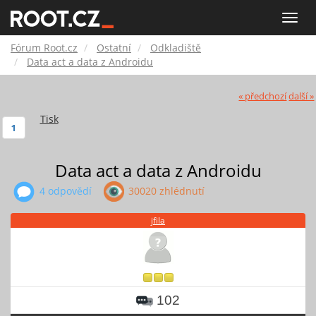
Fórum
Toggle
naviga
Root.cz
Fórum Root.cz
Ostatní
Odkladiště
Data act a data z Androidu
« předchozí
další »
Tisk
1
Data act a data z Androidu
4 odpovědí
30020 zhlédnutí
jfila
102