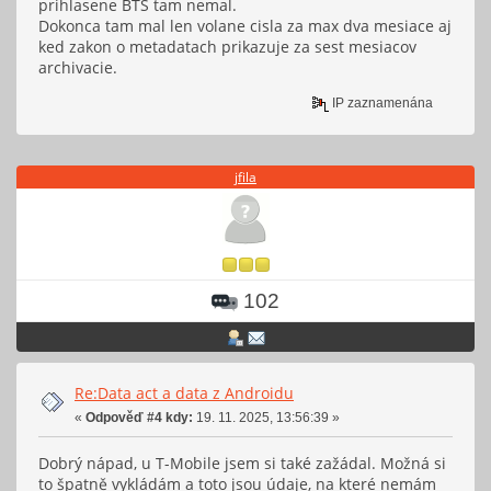
prihlasene BTS tam nemal.
Dokonca tam mal len volane cisla za max dva mesiace aj
ked zakon o metadatach prikazuje za sest mesiacov
archivacie.
IP zaznamenána
jfila
102
Re:Data act a data z Androidu
«
Odpověď #4 kdy:
19. 11. 2025, 13:56:39 »
Dobrý nápad, u T-Mobile jsem si také zažádal. Možná si
to špatně vykládám a toto jsou údaje, na které nemám