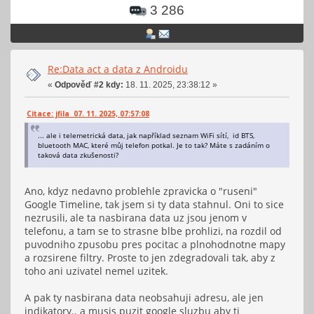
3 286
Re:Data act a data z Androidu
«
Odpověď #2 kdy:
18. 11. 2025, 23:38:12 »
Citace: jfila 07. 11. 2025, 07:57:08
... ale i telemetrická data, jak například seznam WiFi sítí, id BTS,
bluetooth MAC, které můj telefon potkal. Je to tak? Máte s zadáním o
taková data zkušenosti?
Ano, kdyz nedavno problehle zpravicka o "ruseni"
Google Timeline, tak jsem si ty data stahnul. Oni to sice
nezrusili, ale ta nasbirana data uz jsou jenom v
telefonu, a tam se to strasne blbe prohlizi, na rozdil od
puvodniho zpusobu pres pocitac a plnohodnotne mapy
a rozsirene filtry. Proste to jen zdegradovali tak, aby z
toho ani uzivatel nemel uzitek.
A pak ty nasbirana data neobsahuji adresu, ale jen
indikatory.. a musis puzit google sluzbu aby ti