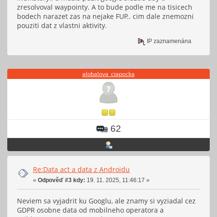
zresolvoval waypointy. A to bude podle me na tisicech
bodech narazet zas na nejake FUP.. cim dale znemozni
pouziti dat z vlastni aktivity.
IP zaznamenána
alobalova_ciapocka
62
Re:Data act a data z Androidu
«
Odpověď #3 kdy:
19. 11. 2025, 11:46:17 »
Neviem sa vyjadrit ku Googlu, ale znamy si vyziadal cez
GDPR osobne data od mobilneho operatora a