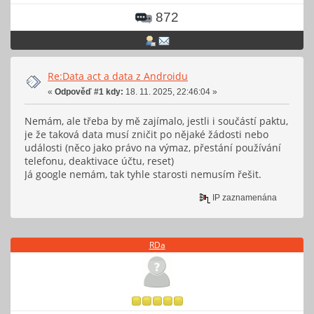
872
Re:Data act a data z Androidu
«
Odpověď #1 kdy:
18. 11. 2025, 22:46:04 »
Nemám, ale třeba by mě zajímalo, jestli i součástí paktu,
je že taková data musí zničit po nějaké žádosti nebo
události (něco jako právo na výmaz, přestání používání
telefonu, deaktivace účtu, reset)
Já google nemám, tak tyhle starosti nemusím řešit.
IP zaznamenána
RDa