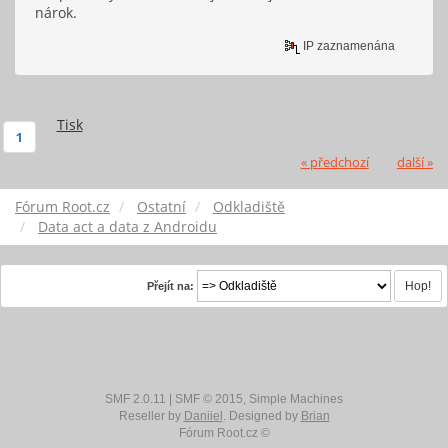
nárok.
IP zaznamenána
Tisk
1
« předchozí
další »
Fórum Root.cz
Ostatní
Odkladiště
Data act a data z Androidu
Přejít na:
SMF 2.0.11
|
SMF © 2015
,
Simple Machines
Reseller by
Daniiel
. Designed by
Brian
Fórum Root.cz ©