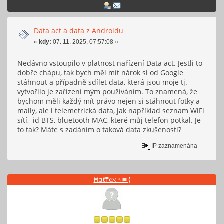
Data act a data z Androidu
«
kdy:
07. 11. 2025, 07:57:08 »
Nedávno vstoupilo v platnost nařízení Data act. Jestli to
dobře chápu, tak bych měl mít nárok si od Google
stáhnout a případně sdílet data, která jsou moje tj.
vytvořilo je zařízení mým používáním. To znamená, že
bychom měli každý mít právo nejen si stáhnout fotky a
maily, ale i telemetrická data, jak například seznam WiFi
sítí, id BTS, bluetooth MAC, které můj telefon potkal. Je
to tak? Máte s zadáním o taková data zkušenosti?
IP zaznamenána
Ħαℓ₸℮ℵ ␏⫢ ⦚