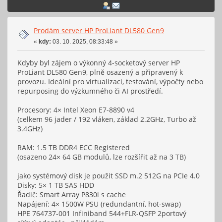
Prodám server HP ProLiant DL580 Gen9
«
kdy:
03. 10. 2025, 08:33:48 »
Kdyby byl zájem o výkonný 4-socketový server HP
ProLiant DL580 Gen9, plně osazený a připravený k
provozu. Ideální pro virtualizaci, testování, výpočty nebo
repurposing do výzkumného či AI prostředí.
Procesory: 4× Intel Xeon E7-8890 v4
(celkem 96 jader / 192 vláken, základ 2.2GHz, Turbo až
3.4GHz)
RAM: 1.5 TB DDR4 ECC Registered
(osazeno 24× 64 GB modulů, lze rozšířit až na 3 TB)
jako systémový disk je použit SSD m.2 512G na PCIe 4.0
Disky: 5× 1 TB SAS HDD
Řadič: Smart Array P830i s cache
Napájení: 4× 1500W PSU (redundantní, hot-swap)
HPE 764737-001 Infiniband 544+FLR-QSFP 2portový