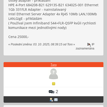
síťový adaptér - přikládám
HPE 4-Port 684208-B21 629135-B21 634025-001 Ethernet
1Gb 331FLR Adapter - nainstalovaný
Intel Ethernet Server Adapter 4x RJ45 10Mb LAN,100Mb
LAN,GigE - přikládám
( Používal jsem Infiniband 544+FLR-QSFP kvůli rychlosti
komunikace mezi jednotlivými nody)
Cena 25000,-
«
Poslední změna: 03. 10. 2025, 08:39:15 od Torx
»
IP
zaznamenána
Torx
2