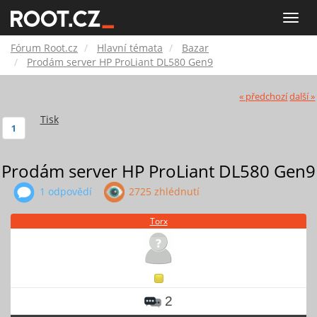
Fórum
Toggle
naviga
Root.cz
Fórum Root.cz
Hlavní témata
Bazar
Prodám server HP ProLiant DL580 Gen9
« předchozí
další »
Tisk
1
Prodám server HP ProLiant DL580 Gen9
1 odpovědí
2725 zhlédnutí
Torx
2