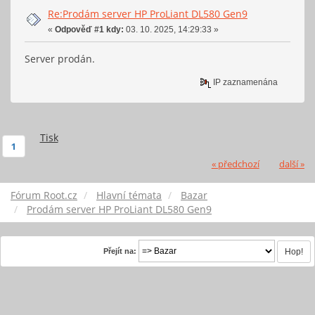
Re:Prodám server HP ProLiant DL580 Gen9
«
Odpověď #1 kdy:
03. 10. 2025, 14:29:33 »
Server prodán.
IP zaznamenána
Tisk
1
« předchozí
další »
Fórum Root.cz
Hlavní témata
Bazar
Prodám server HP ProLiant DL580 Gen9
Přejít na: