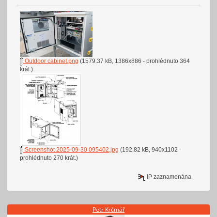
Outdoor cabinet.png
(1579.37 kB, 1386x886 - prohlédnuto 364
krát.)
Screenshot 2025-09-30 095402.jpg
(192.82 kB, 940x1102 -
prohlédnuto 270 krát.)
IP zaznamenána
Petr Krčmář