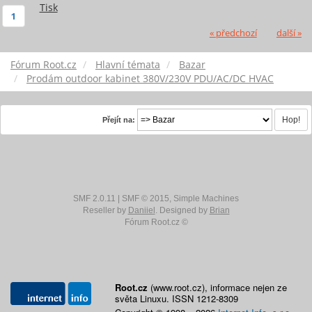
Tisk
1
« předchozí
další »
Fórum Root.cz
Hlavní témata
Bazar
Prodám outdoor kabinet 380V/230V PDU/AC/DC HVAC
Přejít na:
SMF 2.0.11
|
SMF © 2015
,
Simple Machines
Reseller by
Daniiel
. Designed by
Brian
Fórum Root.cz ©
Root.cz
(www.root.cz), informace nejen ze
světa Linuxu. ISSN 1212-8309