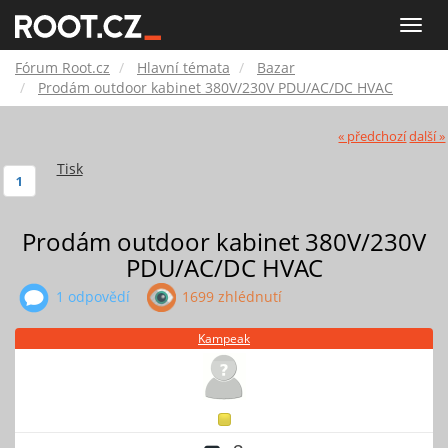
Fórum
Toggle
naviga
Root.cz
Fórum Root.cz
Hlavní témata
Bazar
Prodám outdoor kabinet 380V/230V PDU/AC/DC HVAC
« předchozí
další »
Tisk
1
Prodám outdoor kabinet 380V/230V
PDU/AC/DC HVAC
1 odpovědí
1699 zhlédnutí
Kampeak