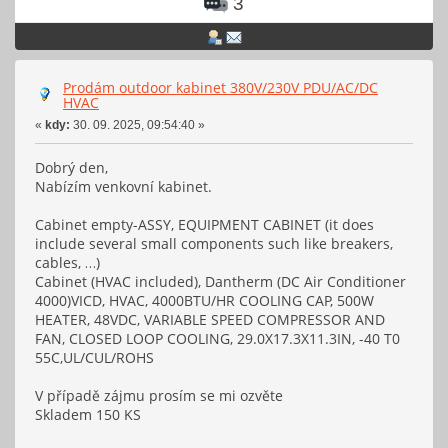
3
Prodám outdoor kabinet 380V/230V PDU/AC/DC
HVAC
«
kdy:
30. 09. 2025, 09:54:40 »
Dobrý den,
Nabízím venkovní kabinet.
Cabinet empty-ASSY, EQUIPMENT CABINET (it does
include several small components such like breakers,
cables, …)
Cabinet (HVAC included), Dantherm (DC Air Conditioner
4000)VICD, HVAC, 4000BTU/HR COOLING CAP, 500W
HEATER, 48VDC, VARIABLE SPEED COMPRESSOR AND
FAN, CLOSED LOOP COOLING, 29.0X17.3X11.3IN, -40 T0
55C,UL/CUL/ROHS
V případě zájmu prosím se mi ozvěte
Skladem 150 KS