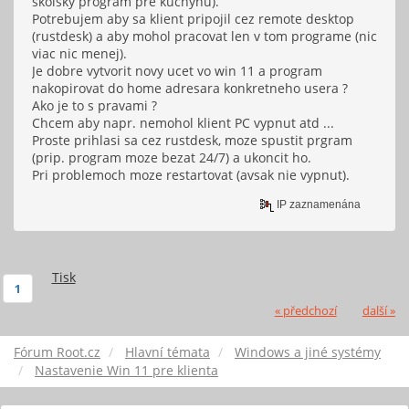
skolsky program pre kuchynu).
Potrebujem aby sa klient pripojil cez remote desktop
(rustdesk) a aby mohol pracovat len v tom programe (nic
viac nic menej).
Je dobre vytvorit novy ucet vo win 11 a program
nakopirovat do home adresara konkretneho usera ?
Ako je to s pravami ?
Chcem aby napr. nemohol klient PC vypnut atd ...
Proste prihlasi sa cez rustdesk, moze spustit prgram
(prip. program moze bezat 24/7) a ukoncit ho.
Pri problemoch moze restartovat (avsak nie vypnut).
IP zaznamenána
Tisk
1
« předchozí
další »
Fórum Root.cz
Hlavní témata
Windows a jiné systémy
Nastavenie Win 11 pre klienta