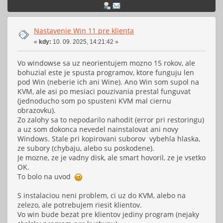
Nastavenie Win 11 pre klienta
«
kdy:
10. 09. 2025, 14:21:42 »
Vo windowse sa uz neorientujem mozno 15 rokov, ale
bohuzial este je spusta programov, ktore funguju len
pod Win (neberie ich ani Wine). Ano Win som supol na
KVM, ale asi po mesiaci pouzivania prestal funguvat
(jednoducho som po spusteni KVM mal ciernu
obrazovku).
Zo zalohy sa to nepodarilo nahodit (error pri restoringu)
a uz som dokonca nevedel nainstalovat ani novy
Windows. Stale pri kopirovani suborov vybehla hlaska,
ze subory (chybaju, alebo su poskodene).
Je mozne, ze je vadny disk, ale smart hovoril, ze je vsetko
OK.
To bolo na uvod
S instalaciou neni problem, ci uz do KVM, alebo na
zelezo, ale potrebujem riesit klientov.
Vo win bude bezat pre klientov jediny program (nejaky