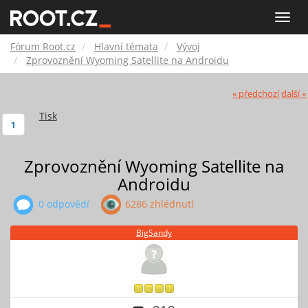
Fórum
Toggle
naviga
Root.cz
Fórum Root.cz
Hlavní témata
Vývoj
Zprovoznění Wyoming Satellite na Androidu
« předchozí
další »
Tisk
1
Zprovoznění Wyoming Satellite na
Androidu
0 odpovědí
6286 zhlédnutí
BigSandy