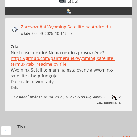
313
Zprovoznění Wyoming Satellite na Androidu
«
kdy:
09. 09. 2025, 10:44:55 »
Zdar.
Nezkoušel někdo? Nema někdo zprovozněne?
https://github.com/pantherale0/wyoming-satellite-
termux?tab=readme-ov-file
Wyoming Satellite mam nainstalovany a wyoming-
satellite --help funguje.
Dal si ale nevim rady.
Dik.
«
Poslední změna: 09. 09. 2025, 10:47:55 od BigSandy
»
IP
zaznamenána
Tisk
1