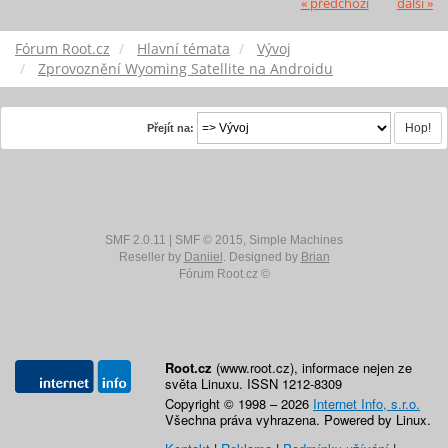
« předchozí
další »
Fórum Root.cz
Hlavní témata
Vývoj
Zprovoznění Wyoming Satellite na Androidu
Přejít na:
SMF 2.0.11
|
SMF © 2015
,
Simple Machines
Reseller by
Daniiel
. Designed by
Brian
Fórum Root.cz ©
Root.cz
(www.root.cz), informace nejen ze
světa Linuxu. ISSN 1212-8309
Copyright © 1998 – 2026
Internet Info, s.r.o.
Všechna práva vyhrazena. Powered by Linux.