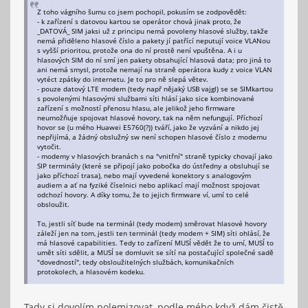
Z toho vágního šumu co jsem pochopil, pokusím se zodpovědět:
- k zařízení s datovou kartou se operátor chová jinak proto, že
_DATOVÁ_ SIM jaksi už z principu nemá povoleny hlasové služby, takže
nemá přiděleno hlasové číslo a pakety jí patřící neputují voice VLANou
s vyšší prioritou, protože ona do ní prostě není vpuštěna. A i u
hlasových SIM do ní smí jen pakety obsahující hlasová data; pro jiná to
ani nemá smysl, protože nemají na straně operátora kudy z voice VLAN
vytéct zpátky do internetu. Je to pro ně slepá větev.
- pouze datový LTE modem (tedy např nějaký USB vajgl) se se SIMkartou
s povolenými hlasovými službami síti hlásí jako sice kombinované
zařízení s možností přenosu hlasu, ale jelikož jeho firmware
neumožňuje spojovat hlasové hovory, tak na něm nefungují. Příchozí
hovor se (u mého Huawei E5760(?)) tváří, jako že vyzvání a nikdo jej
nepřijímá, a žádný obslužný sw není schopen hlasové číslo z modemu
vytočit.
- modemy v hlasových branách s na "vnitřní" straně typicky chovají jako
SIP terminály (které se připojí jako pobočka do ústředny a obsluhují se
jako příchozí trasa), nebo mají vyvedené konektory s analogovým
audiem a ať na fyziké číselnici nebo aplikací mají možnost spojovat
odchozí hovory. A díky tomu, že to jejich firmware ví, umí to celé
obsloužit.
To, jestli síť bude na terminál (tedy modem) směrovat hlasové hovory
záleží jen na tom, jestli ten terminál (tedy modem + SIM) síti ohlásí, že
má hlasové capabilities. Tedy to zařízení MUSÍ vědět že to umí, MUSÍ to
umět síti sdělit, a MUSÍ se domluvit se sítí na postačující společné sadě
"dovedností", tedy obsloužitelných službách, komunikačních
protokolech, a hlasovém kodeku.
Tady si dovolím polemizovat, podle mého když dám čistě