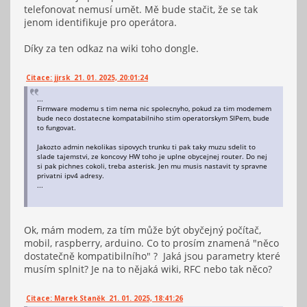
telefonovat nemusí umět. Mě bude stačit, že se tak
jenom identifikuje pro operátora.
Díky za ten odkaz na wiki toho dongle.
Citace: jjrsk 21. 01. 2025, 20:01:24
...
Firmware modemu s tim nema nic spolecnyho, pokud za tim modemem
bude neco dostatecne kompatabilniho stim operatorskym SIPem, bude
to fungovat.
Jakozto admin nekolikas sipovych trunku ti pak taky muzu sdelit to
slade tajemstvi, ze koncovy HW toho je uplne obycejnej router. Do nej
si pak pichnes cokoli, treba asterisk. Jen mu musis nastavit ty spravne
privatni ipv4 adresy.
...
Ok, mám modem, za tím může být obyčejný počítač,
mobil, raspberry, arduino. Co to prosím znamená "něco
dostatečně kompatibilního" ? Jaká jsou parametry které
musím splnit? Je na to nějaká wiki, RFC nebo tak něco?
Citace: Marek Staněk 21. 01. 2025, 18:41:26