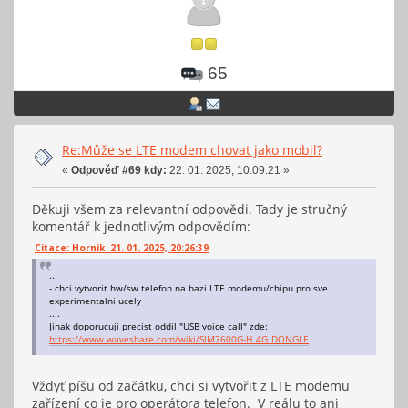
65
Re:Může se LTE modem chovat jako mobil?
«
Odpověď #69 kdy:
22. 01. 2025, 10:09:21 »
Děkuji všem za relevantní odpovědi. Tady je stručný
komentář k jednotlivým odpovědím:
Citace: Hornik 21. 01. 2025, 20:26:39
...
- chci vytvorit hw/sw telefon na bazi LTE modemu/chipu pro sve
experimentalni ucely
....
Jinak doporucuji precist oddil "USB voice call" zde:
https://www.waveshare.com/wiki/SIM7600G-H_4G_DONGLE
Vždyť píšu od začátku, chci si vytvořit z LTE modemu
zařízení co je pro operátora telefon. V reálu to ani