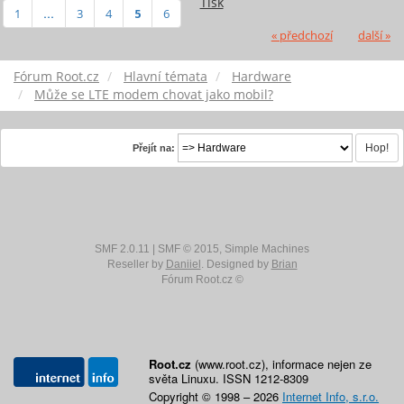
Tisk
1
...
3
4
5
6
« předchozí
další »
Fórum Root.cz
Hlavní témata
Hardware
Může se LTE modem chovat jako mobil?
Přejít na:
SMF 2.0.11
|
SMF © 2015
,
Simple Machines
Reseller by
Daniiel
. Designed by
Brian
Fórum Root.cz ©
Root.cz
(www.root.cz), informace nejen ze
světa Linuxu. ISSN 1212-8309
Copyright © 1998 – 2026
Internet Info, s.r.o.