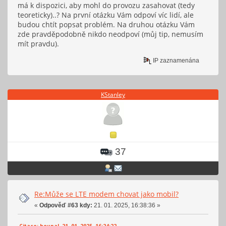
má k dispozici, aby mohl do provozu zasahovat (tedy
teoreticky)..? Na první otázku Vám odpoví víc lidí, ale
budou chtít popsat problém. Na druhou otázku Vám
zde pravděpodobně nikdo neodpoví (můj tip, nemusím
mít pravdu).
IP zaznamenána
KStanley
37
Re:Může se LTE modem chovat jako mobil?
«
Odpověď #63 kdy:
21. 01. 2025, 16:38:36 »