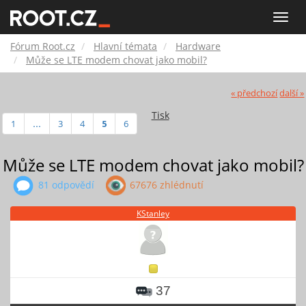
Fórum
Toggle
naviga
Root.cz
Fórum Root.cz
Hlavní témata
Hardware
Může se LTE modem chovat jako mobil?
« předchozí
další »
Tisk
1
...
3
4
5
6
Může se LTE modem chovat jako mobil?
81 odpovědí
67676 zhlédnutí
KStanley
37