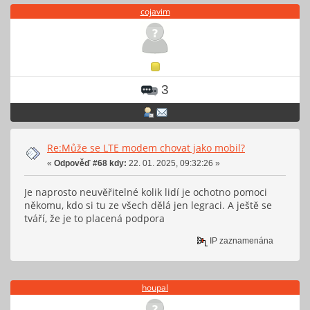
cojavim
3
Re:Může se LTE modem chovat jako mobil?
«
Odpověď #68 kdy:
22. 01. 2025, 09:32:26 »
Je naprosto neuvěřitelné kolik lidí je ochotno pomoci
někomu, kdo si tu ze všech dělá jen legraci. A ještě se
tváří, že je to placená podpora
IP zaznamenána
houpal