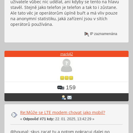
uživatele vůbec nic udělat, ani kdyby se tento na hlavu
stavěl. Stejně jako telefon je telefon a tak to i zůstane.
Ale tato věc je operátorům úplně buřt a má vliv pouze
na anonymní statistiku, jaká zařízení jsou v sítích
operátorů používána.
IP zaznamenána
mark42
159
Re:Může se LTE modem chovat jako mobil?
«
Odpověď #71 kdy:
22. 01. 2025, 13:42:29 »
@houpal: skus zacat tu a potom pokracuj dalej po