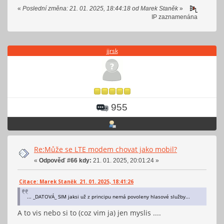
«
Poslední změna: 21. 01. 2025, 18:44:18 od Marek Staněk
»
IP zaznamenána
jjrsk
955
Re:Může se LTE modem chovat jako mobil?
«
Odpověď #66 kdy:
21. 01. 2025, 20:01:24 »
Citace: Marek Staněk 21. 01. 2025, 18:41:26
... _DATOVÁ_ SIM jaksi už z principu nemá povoleny hlasové služby...
A to vis nebo si to (coz vim ja) jen myslis ....