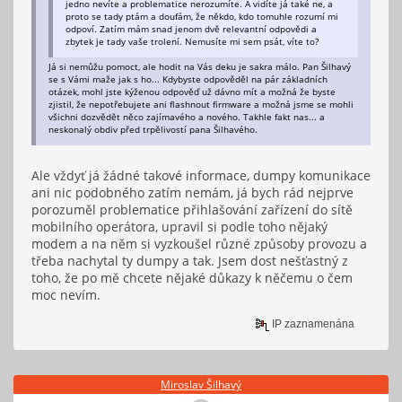
jedno nevíte a problematice nerozumíte. A vidíte já také ne, a
proto se tady ptám a doufám, že někdo, kdo tomuhle rozumí mi
odpoví. Zatím mám snad jenom dvě relevantní odpovědi a
zbytek je tady vaše trolení. Nemusíte mi sem psát, víte to?
Já si nemůžu pomoct, ale hodit na Vás deku je sakra málo. Pan Šilhavý
se s Vámi maže jak s ho... Kdybyste odpověděl na pár základních
otázek, mohl jste kýženou odpověď už dávno mít a možná že byste
zjistil, že nepotřebujete ani flashnout firmware a možná jsme se mohli
všichni dozvědět něco zajímavého a nového. Takhle fakt nas... a
neskonalý obdiv před trpělivostí pana Šilhavého.
Ale vždyť já žádné takové informace, dumpy komunikace
ani nic podobného zatím nemám, já bych rád nejprve
porozuměl problematice přihlašování zařízení do sítě
mobilního operátora, upravil si podle toho nějaký
modem a na něm si vyzkoušel různé způsoby provozu a
třeba nachytal ty dumpy a tak. Jsem dost nešťastný z
toho, že po mě chcete nějaké důkazy k něčemu o čem
moc nevím.
IP zaznamenána
Miroslav Šilhavý