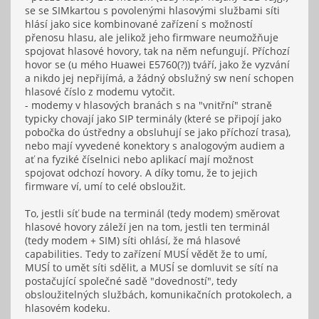
se se SIMkartou s povolenými hlasovými službami síti
hlásí jako sice kombinované zařízení s možností
přenosu hlasu, ale jelikož jeho firmware neumožňuje
spojovat hlasové hovory, tak na něm nefungují. Příchozí
hovor se (u mého Huawei E5760(?)) tváří, jako že vyzvání
a nikdo jej nepřijímá, a žádný obslužný sw není schopen
hlasové číslo z modemu vytočit.
- modemy v hlasových branách s na "vnitřní" straně
typicky chovají jako SIP terminály (které se připojí jako
pobočka do ústředny a obsluhují se jako příchozí trasa),
nebo mají vyvedené konektory s analogovým audiem a
ať na fyziké číselnici nebo aplikací mají možnost
spojovat odchozí hovory. A díky tomu, že to jejich
firmware ví, umí to celé obsloužit.
To, jestli síť bude na terminál (tedy modem) směrovat
hlasové hovory záleží jen na tom, jestli ten terminál
(tedy modem + SIM) síti ohlásí, že má hlasové
capabilities. Tedy to zařízení MUSÍ vědět že to umí,
MUSÍ to umět síti sdělit, a MUSÍ se domluvit se sítí na
postačující společné sadě "dovedností", tedy
obsloužitelných službách, komunikačních protokolech, a
hlasovém kodeku.