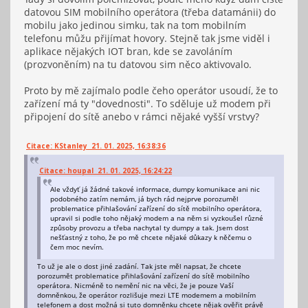
datovou SIM mobilního operátora (třeba datamánii) do
mobilu jako jedinou simku, tak na tom mobilním
telefonu můžu přijímat hovory. Stejně tak jsme viděl i
aplikace nějakých IOT bran, kde se zavoláním
(prozvoněním) na tu datovou sim něco aktivovalo.
Proto by mě zajímalo podle čeho operátor usoudí, že to
zařízení má ty "dovednosti". To sděluje už modem při
připojení do sítě anebo v rámci nějaké vyšší vrstvy?
Citace: KStanley 21. 01. 2025, 16:38:36
Citace: houpal 21. 01. 2025, 16:24:22
Ale vždyť já žádné takové informace, dumpy komunikace ani nic
podobného zatím nemám, já bych rád nejprve porozuměl
problematice přihlašování zařízení do sítě mobilního operátora,
upravil si podle toho nějaký modem a na něm si vyzkoušel různé
způsoby provozu a třeba nachytal ty dumpy a tak. Jsem dost
nešťastný z toho, že po mě chcete nějaké důkazy k něčemu o
čem moc nevím.
To už je ale o dost jiné zadání. Tak jste měl napsat, že chcete
porozumět problematice přihlašování zařízení do sítě mobilního
operátora. Nicméně to nemění nic na věci, že je pouze Vaší
domněnkou, že operátor rozlišuje mezi LTE modemem a mobilním
telefonem a dost možná si tuto domněnku chcete nějak ověřit právě