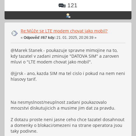
121
Re:Může se LTE modem chovat jako mobil?
«
Odpověď #67 kdy:
21. 01. 2025, 20:26:39 »
@Marek Stanek - poukazuje spravne mimojine na to,
kdy tazatel v zadani zminuje "DATOVA SIM" a zaroven
mluvi o "LTE modem chovat jako mobil".
@jjrsk - ano, kazda SIM ma tel cislo i pokud na nem neni
hlasovy tarif.
Na nesmyslnost/neuplnost zadani poukazovalo
mnozstvi diskutujicich a musime jim dat za pravdu.
Z dotazu proste neni jasne ceho chce tazatel dosahnout
a domenky o blokaci/omezeni na strane operatora jsou
taky podivne.