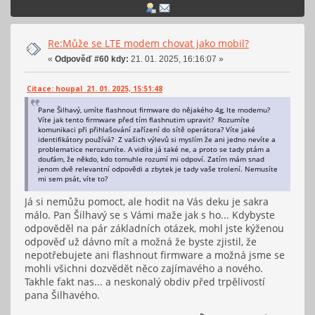
Re:Může se LTE modem chovat jako mobil?
«
Odpověď #60 kdy:
21. 01. 2025, 16:16:07 »
Citace: houpal 21. 01. 2025, 15:51:48
Pane Šilhavý, umíte flashnout firmware do nějakého 4g, lte modemu?
Víte jak tento firmware před tím flashnutim upravit? Rozumíte
komunikaci při přihlašování zařízení do sítě operátora? Víte jaké
identifikátory používá? Z vašich výlevů si myslím že ani jedno nevíte a
problematice nerozumíte. A vidíte já také ne, a proto se tady ptám a
doufám, že někdo, kdo tomuhle rozumí mi odpoví. Zatím mám snad
jenom dvě relevantní odpovědi a zbytek je tady vaše trolení. Nemusíte
mi sem psát, víte to?
Já si nemůžu pomoct, ale hodit na Vás deku je sakra
málo. Pan Šilhavý se s Vámi maže jak s ho... Kdybyste
odpověděl na pár základních otázek, mohl jste kýženou
odpověď už dávno mít a možná že byste zjistil, že
nepotřebujete ani flashnout firmware a možná jsme se
mohli všichni dozvědět něco zajímavého a nového.
Takhle fakt nas... a neskonalý obdiv před trpělivostí
pana Šilhavého.