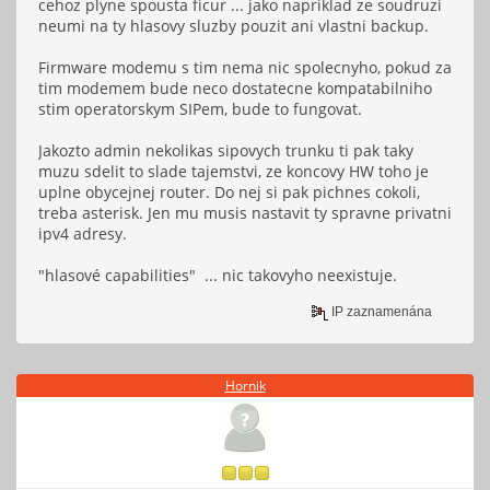
cehoz plyne spousta ficur ... jako napriklad ze soudruzi
neumi na ty hlasovy sluzby pouzit ani vlastni backup.
Firmware modemu s tim nema nic spolecnyho, pokud za
tim modemem bude neco dostatecne kompatabilniho
stim operatorskym SIPem, bude to fungovat.
Jakozto admin nekolikas sipovych trunku ti pak taky
muzu sdelit to slade tajemstvi, ze koncovy HW toho je
uplne obycejnej router. Do nej si pak pichnes cokoli,
treba asterisk. Jen mu musis nastavit ty spravne privatni
ipv4 adresy.
"hlasové capabilities" ... nic takovyho neexistuje.
IP zaznamenána
Hornik