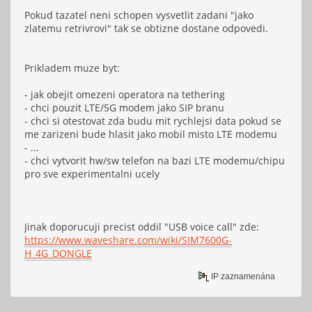
Pokud tazatel neni schopen vysvetlit zadani "jako
zlatemu retrivrovi" tak se obtizne dostane odpovedi.
Prikladem muze byt:
- jak obejit omezeni operatora na tethering
- chci pouzit LTE/5G modem jako SIP branu
- chci si otestovat zda budu mit rychlejsi data pokud se
me zarizeni bude hlasit jako mobil misto LTE modemu
- ...
- chci vytvorit hw/sw telefon na bazi LTE modemu/chipu
pro sve experimentalni ucely
Jinak doporucuji precist oddil "USB voice call" zde:
https://www.waveshare.com/wiki/SIM7600G-
H_4G_DONGLE
IP zaznamenána