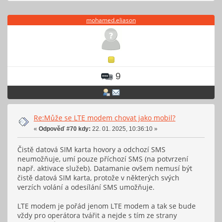
mohamed.eliason
9
Re:Může se LTE modem chovat jako mobil?
«
Odpověď #70 kdy:
22. 01. 2025, 10:36:10 »
Čistě datová SIM karta hovory a odchozí SMS
neumožňuje, umí pouze příchozí SMS (na potvrzení
např. aktivace služeb). Datamanie ovšem nemusí být
čistě datová SIM karta, protože v některých svých
verzích volání a odesílání SMS umožňuje.
LTE modem je pořád jenom LTE modem a tak se bude
vždy pro operátora tvářit a nejde s tím ze strany