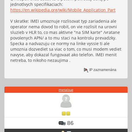
jednotlvych specifikaciach:
https://en.wikipedia.org/wiki/Mobile_Application_Part
V skratke: IMEI umoznuje rozlisovat typ zariadenia ale
operator nema dovod to robit, on vie rozlisit na urovni
sluzieb v HLR to, co mas aktivne "na SIM karte" /vratane
povolenych APN/ a to mu staci na kontrolu prevadzky.
Specka a nadvazuju ce normy na linke vyssie ti ale
umoznia dozvediet sa viac o tom, co musi modem vediet
navyse, aby dokazal fungovaat ako telefon. IMEI menit
netreba, to nikoho nezaujima .
IP zaznamenána
metabug
86