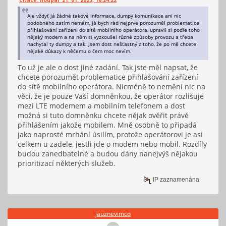
Citace: houpal 21. 01. 2025, 16:24:22
Ale vždyť já žádné takové informace, dumpy komunikace ani nic
podobného zatím nemám, já bych rád nejprve porozuměl problematice
přihlašování zařízení do sítě mobilního operátora, upravil si podle toho
nějaký modem a na něm si vyzkoušel různé způsoby provozu a třeba
nachytal ty dumpy a tak. Jsem dost nešťastný z toho, že po mě chcete
nějaké důkazy k něčemu o čem moc nevím.
To už je ale o dost jiné zadání. Tak jste měl napsat, že
chcete porozumět problematice přihlašování zařízení
do sítě mobilního operátora. Nicméně to nemění nic na
věci, že je pouze Vaší domněnkou, že operátor rozlišuje
mezi LTE modemem a mobilním telefonem a dost
možná si tuto domněnku chcete nějak ověřit právě
přihlášením jakože mobilem. Mně osobně to připadá
jako naprosté mrhání úsilím, protože operátorovi je asi
celkem u zadele, jestli jde o modem nebo mobil. Rozdíly
budou zanedbatelné a budou dány nanejvýš nějakou
prioritizací některých služeb.
IP zaznamenána
jauznevimco