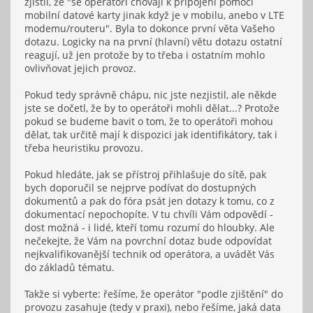
zjistil, že "se operátoři chovají k připojení pomocí
mobilní datové karty jinak když je v mobilu, anebo v LTE
modemu/routeru". Byla to dokonce první věta Vašeho
dotazu. Logicky na na první (hlavní) větu dotazu ostatní
reagují, už jen protože by to třeba i ostatním mohlo
ovlivňovat jejich provoz.
Pokud tedy správně chápu, nic jste nezjistil, ale někde
jste se dočetl, že by to operátoři mohli dělat...? Protože
pokud se budeme bavit o tom, že to operátoři mohou
dělat, tak určitě mají k dispozici jak identifikátory, tak i
třeba heuristiku provozu.
Pokud hledáte, jak se přístroj přihlašuje do sítě, pak
bych doporučil se nejprve podívat do dostupných
dokumentů a pak do fóra psát jen dotazy k tomu, co z
dokumentací nepochopíte. V tu chvíli Vám odpovědí -
dost možná - i lidé, kteří tomu rozumí do hloubky. Ale
nečekejte, že Vám na povrchní dotaz bude odpovídat
nejkvalifikovanější technik od operátora, a uvádět Vás
do základů tématu.
Takže si vyberte: řešíme, že operátor "podle zjištění" do
provozu zasahuje (tedy v praxi), nebo řešíme, jaká data