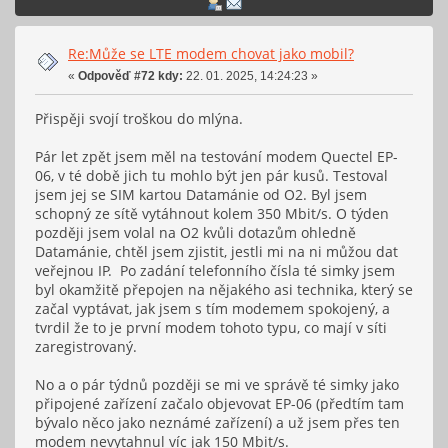
Re:Může se LTE modem chovat jako mobil?
«
Odpověď #72 kdy:
22. 01. 2025, 14:24:23 »
Přispěji svojí troškou do mlýna.
Pár let zpět jsem měl na testování modem Quectel EP-
06, v té době jich tu mohlo být jen pár kusů. Testoval
jsem jej se SIM kartou Datamánie od O2. Byl jsem
schopný ze sítě vytáhnout kolem 350 Mbit/s. O týden
později jsem volal na O2 kvůli dotazům ohledně
Datamánie, chtěl jsem zjistit, jestli mi na ni můžou dat
veřejnou IP. Po zadání telefonního čísla té simky jsem
byl okamžitě přepojen na nějakého asi technika, který se
začal vyptávat, jak jsem s tím modemem spokojený, a
tvrdil že to je první modem tohoto typu, co mají v síti
zaregistrovaný.
No a o pár týdnů později se mi ve správě té simky jako
připojené zařízení začalo objevovat EP-06 (předtím tam
bývalo něco jako neznámé zařízení) a už jsem přes ten
modem nevytahnul víc jak 150 Mbit/s.