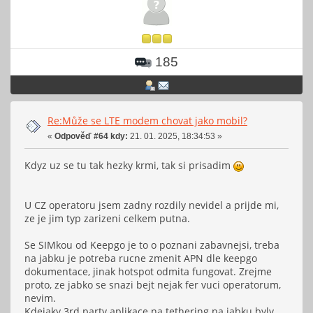
185
Re:Může se LTE modem chovat jako mobil?
«
Odpověď #64 kdy:
21. 01. 2025, 18:34:53 »
Kdyz uz se tu tak hezky krmi, tak si prisadim
U CZ operatoru jsem zadny rozdily nevidel a prijde mi,
ze je jim typ zarizeni celkem putna.
Se SIMkou od Keepgo je to o poznani zabavnejsi, treba
na jabku je potreba rucne zmenit APN dle keepgo
dokumentace, jinak hotspot odmita fungovat. Zrejme
proto, ze jabko se snazi bejt nejak fer vuci operatorum,
nevim.
Kdejaky 3rd party aplikace na tethering na jabku byly