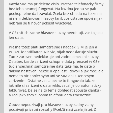
Kazda SIM ma prideleno cislo. Protoze telefonacky firmy
bez toho neumej fungovat. Na kazdou jednu se pak
pochopitelne da i zavolat. Zcela bez ohledu na to ze na
ni neni deklarovan hlasovy tarif, coz ostatne opovi nijak
nebrani se ti hovor pokusit vyuctovat.
V G5+ sitich zadne hlasove sluzby neexistuji, vse to jsou
jen data.
Presne totez plati samozrejme i naopak. SIM je jen a
POUZE identifikator. Nic vic, nijak nedeklaruje sluzbu.
Tudiz zaroven nedeklaruje ani zadne omezeni sluzby.
Ostatne, kazde zarizeni schopne data prenaset (v G5+
tudiz vsechna) samozrejme data take ma. Je ciste o
dalsim nastaveni nekde u opa jestli dovoli a jak moc, ale
nema to nic spolecnyho ani se SIM ani s koncovym
zarizenim. Ostatne zcela bezne to fungovalo tak, ze
jakmile si zarizeni o data reklo, zacal je op automaticky
fakturovat. Da se na to tema dohledat spousta clanku -
a rad jak v tom ci onom telefonu data zmenoznit.
Opove nepouzivaji pro hlasove sluzby zadny vlany ...
pouzivaji privatni rozsahy IPcek(ti nasi zcela jiste). Z