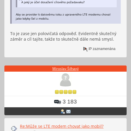
A jaký je účel dosažení cílového požadavaku?
Aby se provider k datovému toku z upraveného LTE modemu choval
jako kdyby šel z mobilu.
To je zase jen polovičatá odpověď. Evidentně skutečný
záměr a cíl tajíte, takže to skutečně dále nemá smysl.
IP zaznamenána
Miroslav Šilhavý
3 183
Re:Může se LTE modem chovat jako mobil?