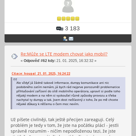
3 183
Re:Může se LTE modem chovat jako mobil?
«
Odpověď #62 kdy:
21. 01. 2025, 16:32:32 »
Citace: houpal 21. 01. 2025, 16:24:22
Ale vždyť já žádné takové informace, dumpy komunikace ani nic
podobného zatím nemám, já bych rád nejprve porozuměl problematice
přihlašování zařízení do sítě mobilního operátora, upravil si podle toho
nějaký modem a na něm si vyzkoušel různé způsoby provozu a třeba
nachytal ty dumpy a tak. Jsem dost nešťastný z toho, že po mě chcete
nějaké důkazy k něčemu o čem moc nevím.
Už píšete civilněji, tak ještě přecijen zareaguji. Celý
problém je tedy v tom, že jste na počátku plácl - jestli
správně rozumím - ničím nepodloženou tezi, že jste