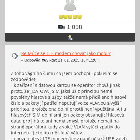
1 058
Re:Může se LTE modem chovat jako mobil?
«
Odpověď #65 kdy:
21. 01. 2025, 18:41:26 »
Z toho vágního šumu co jsem pochopil, pokusím se
zodpovědět:
- k zařízení s datovou kartou se operátor chová jinak
proto, že _DATOVÁ_ SIM jaksi už z principu nemá
povoleny hlasové služby, takže nemá přiděleno hlasové
číslo a pakety jí patřící neputují voice VLANou s vyšší
prioritou, protože ona do ní prostě není vpuštěna. A i u
hlasových SIM do ní smí jen pakety obsahující hlasová
data; pro jiná to ani nemá smysl, protože nemají na
straně operátora kudy z voice VLAN vytéct zpátky do
internetu. Je to pro ně slepá větev.
- pouze datový LTE modem (tedy např nějaký USB vajgl)