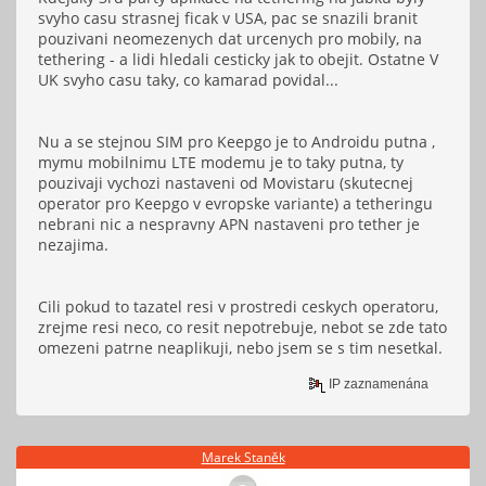
svyho casu strasnej ficak v USA, pac se snazili branit
pouzivani neomezenych dat urcenych pro mobily, na
tethering - a lidi hledali cesticky jak to obejit. Ostatne V
UK svyho casu taky, co kamarad povidal...
Nu a se stejnou SIM pro Keepgo je to Androidu putna ,
mymu mobilnimu LTE modemu je to taky putna, ty
pouzivaji vychozi nastaveni od Movistaru (skutecnej
operator pro Keepgo v evropske variante) a tetheringu
nebrani nic a nespravny APN nastaveni pro tether je
nezajima.
Cili pokud to tazatel resi v prostredi ceskych operatoru,
zrejme resi neco, co resit nepotrebuje, nebot se zde tato
omezeni patrne neaplikuji, nebo jsem se s tim nesetkal.
IP zaznamenána
Marek Staněk