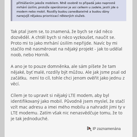
přihlášením jakože mobilem. Mně osobně to připadá jako naprosté
mrhání úsilím, protože operátorovi je asi celkem u zadele, jestli jde o
modem nebo mobil. Rozdíly budou zanedbatelné a budou dány
nanejvýš nějakou prioritizací některých služeb.
Tak ptal jsem se, to znamená, že bych se rád něco
dozvěděl. A chtěl bych si něco vyzkoušet, naučit se.
Proto mi to jako mrhání úsilím nepřijde. Navíc by mi
stačilo mě nasměrovat na nějaký projekt - jak to udělal
noob, nebo Horník.
A ano je to pouze domněnka, ale sám píšete že tam
nějaké, byť malé, rozdíly být můžou. Ale jak jsme psal od
začátku, není to cíl, tohle chci jenom ověřit jako jednu z
věcí.
Cílem je to upravit si nějaký LTE modem, aby byl
identifikovaný jako mobil. Původně jsem myslel, že stačí
vzít mac adresu a imei mého mobilu a nahradit jimi ty v
LTE modemu. Zatím však nic nenasvědčuje tomu, že to
je tak jednoduché.
IP zaznamenána