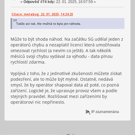
«
Odpověď #74 kdy:
22. 01. 2025, 16:07:59 »
Citace: metabug 22. 01. 2025, 14:24:23
Takže asi tak. Ale možná to byla jen náhoda.
Může to být shoda náhod. Na začátku 5G udělal jeden z
operátorů chybu a nezaplatil licenci která umožňovala
omezovat rychlost (a nevím co ještě). A tak několik
měsíců svoji chybu vydával za výhodu - data plnou
rychlostí zdarma.
Vyplývá z toho, že z jednotlivé zkušenosti můžete získat
podezření, ale to může být mylné. Ostatně, nedává
smysl, že by operátor shapoval data až poté, co pozná
zařízení. Logické je, že upravuje provoz všem a podle
stejných pravidel. Rozlišovat mezi zařízeními by
operátorovi nic nepřineslo.
IP zaznamenána