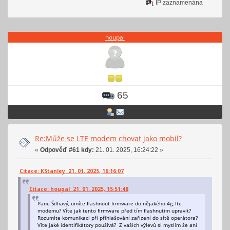
IP zaznamenána
houpal
65
Re:Může se LTE modem chovat jako mobil?
«
Odpověď #61 kdy:
21. 01. 2025, 16:24:22 »
Citace: KStanley 21. 01. 2025, 16:16:07
Citace: houpal 21. 01. 2025, 15:51:48
Pane Šilhavý, umíte flashnout firmware do nějakého 4g, lte
modemu? Víte jak tento firmware před tím flashnutim upravit?
Rozumíte komunikaci při přihlašování zařízení do sítě operátora?
Víte jaké identifikátory používá? Z vašich výlevů si myslím že ani