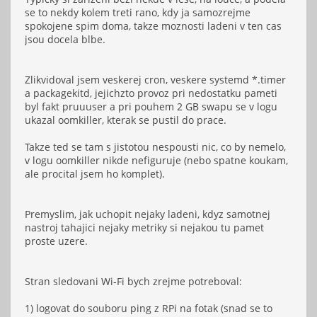
se to nekdy kolem treti rano, kdy ja samozrejme
spokojene spim doma, takze moznosti ladeni v ten cas
jsou docela blbe.
Zlikvidoval jsem veskerej cron, veskere systemd *.timer
a packagekitd, jejichzto provoz pri nedostatku pameti
byl fakt pruuuser a pri pouhem 2 GB swapu se v logu
ukazal oomkiller, kterak se pustil do prace.
Takze ted se tam s jistotou nespousti nic, co by nemelo,
v logu oomkiller nikde nefiguruje (nebo spatne koukam,
ale procital jsem ho komplet).
Premyslim, jak uchopit nejaky ladeni, kdyz samotnej
nastroj tahajici nejaky metriky si nejakou tu pamet
proste uzere.
Stran sledovani Wi-Fi bych zrejme potreboval:
1) logovat do souboru ping z RPi na fotak (snad se to