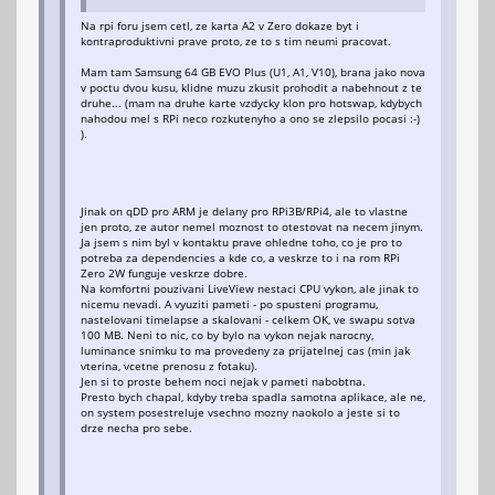
Dec 13 10:45:42 rpi systemd[1]: Started fstrim.timer - Disca
Na rpi foru jsem cetl, ze karta A2 v Zero dokaze byt i
kontraproduktivni prave proto, ze to s tim neumi pracovat.
● e2scrub_all.timer - Periodic ext4 Online Metadata Check fo
Loaded: loaded (/lib/systemd/system/e2scrub_all.timer; e
Mam tam Samsung 64 GB EVO Plus (U1, A1, V10), brana jako nova
Active: active (waiting) since Fri 2024-12-13 10:45:42 C
v poctu dvou kusu, klidne muzu zkusit prohodit a nabehnout z te
Trigger: Sun 2024-12-15 03:10:58 CET; 1 day 14h left
druhe... (mam na druhe karte vzdycky klon pro hotswap, kdybych
Triggers: ● e2scrub_all.service
nahodou mel s RPi neco rozkutenyho a ono se zlepsilo pocasi :-)
).
Dec 13 10:45:42 rpi systemd[1]: Started e2scrub_all.timer - 
Jinak on qDD pro ARM je delany pro RPi3B/RPi4, ale to vlastne
jen proto, ze autor nemel moznost to otestovat na necem jinym.
Ja jsem s nim byl v kontaktu prave ohledne toho, co je pro to
potreba za dependencies a kde co, a veskrze to i na rom RPi
Zero 2W funguje veskrze dobre.
Na komfortni pouzivani LiveView nestaci CPU vykon, ale jinak to
nicemu nevadi. A vyuziti pameti - po spusteni programu,
nastelovani timelapse a skalovani - celkem OK, ve swapu sotva
100 MB. Neni to nic, co by bylo na vykon nejak narocny,
luminance snimku to ma provedeny za prijatelnej cas (min jak
vterina, vcetne prenosu z fotaku).
Jen si to proste behem noci nejak v pameti nabobtna.
Presto bych chapal, kdyby treba spadla samotna aplikace, ale ne,
on system posestreluje vsechno mozny naokolo a jeste si to
drze necha pro sebe.