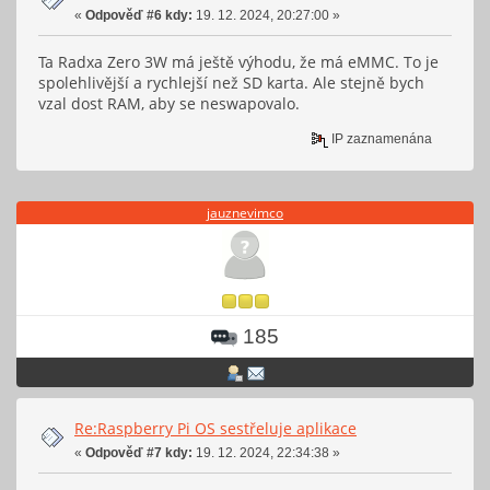
«
Odpověď #6 kdy:
19. 12. 2024, 20:27:00 »
Ta Radxa Zero 3W má ještě výhodu, že má eMMC. To je
spolehlivější a rychlejší než SD karta. Ale stejně bych
vzal dost RAM, aby se neswapovalo.
IP zaznamenána
jauznevimco
185
Re:Raspberry Pi OS sestřeluje aplikace
«
Odpověď #7 kdy:
19. 12. 2024, 22:34:38 »