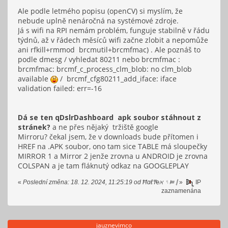
Ale podle letmého popisu (openCV) si myslím, že
nebude uplně nenáročná na systémové zdroje.
Já s wifi na RPI nemám problém, funguje stabilně v řádu
týdnů, až v řádech měsíců wifi začne zlobit a nepomůže
ani rfkill+rmmod brcmutil+brcmfmac) . Ale poznáš to
podle dmesg / vyhledat 80211 nebo brcmfmac :
brcmfmac: brcmf_c_process_clm_blob: no clm_blob
available
/ brcmf_cfg80211_add_iface: iface
validation failed: err=-16
Dá se ten qDslrDashboard apk soubor stáhnout z
stránek?
a ne přes nějaký tržiště google
Mirroru? čekal jsem, že v downloads bude přítomen i
HREF na .APK soubor, ono tam sice TABLE má sloupečky
MIRROR 1 a Mirror 2 jenže zrovna u ANDROID je zrovna
COLSPAN a je tam fláknutý odkaz na GOOGLEPLAY
«
Poslední změna: 18. 12. 2024, 11:25:19 od Ħαℓ₸℮ℵ ␏⫢ ⦚
»
IP
zaznamenána
jauznevimco