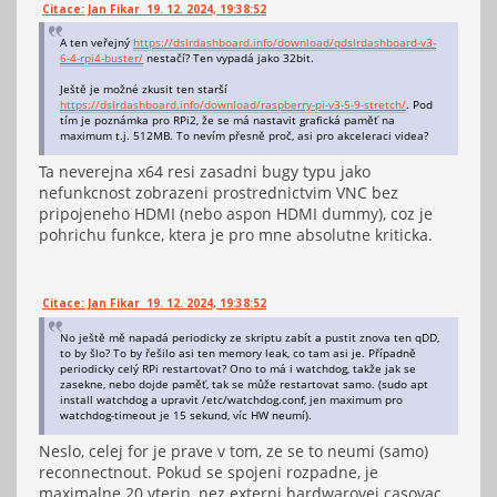
Citace: Jan Fikar 19. 12. 2024, 19:38:52
A ten veřejný
https://dslrdashboard.info/download/qdslrdashboard-v3-
6-4-rpi4-buster/
nestačí? Ten vypadá jako 32bit.
Ještě je možné zkusit ten starší
https://dslrdashboard.info/download/raspberry-pi-v3-5-9-stretch/
. Pod
tím je poznámka pro RPi2, že se má nastavit grafická paměť na
maximum t.j. 512MB. To nevím přesně proč, asi pro akceleraci videa?
Ta neverejna x64 resi zasadni bugy typu jako
nefunkcnost zobrazeni prostrednictvim VNC bez
pripojeneho HDMI (nebo aspon HDMI dummy), coz je
pohrichu funkce, ktera je pro mne absolutne kriticka.
Citace: Jan Fikar 19. 12. 2024, 19:38:52
No ještě mě napadá periodicky ze skriptu zabít a pustit znova ten qDD,
to by šlo? To by řešilo asi ten memory leak, co tam asi je. Případně
periodicky celý RPi restartovat? Ono to má i watchdog, takže jak se
zasekne, nebo dojde paměť, tak se může restartovat samo. (sudo apt
install watchdog a upravit /etc/watchdog.conf, jen maximum pro
watchdog-timeout je 15 sekund, víc HW neumí).
Neslo, celej for je prave v tom, ze se to neumi (samo)
reconnectnout. Pokud se spojeni rozpadne, je
maximalne 20 vterin, nez externi hardwarovej casovac