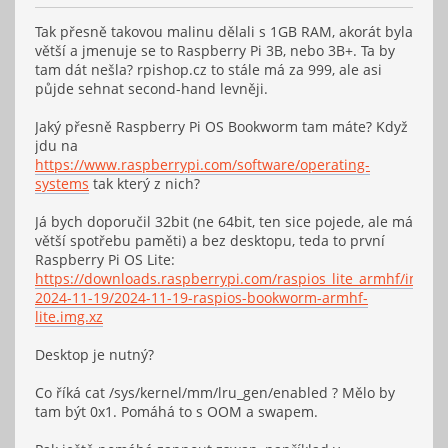
Tak přesně takovou malinu dělali s 1GB RAM, akorát byla
větší a jmenuje se to Raspberry Pi 3B, nebo 3B+. Ta by
tam dát nešla? rpishop.cz to stále má za 999, ale asi
půjde sehnat second-hand levněji.
Jaký přesně Raspberry Pi OS Bookworm tam máte? Když
jdu na
https://www.raspberrypi.com/software/operating-
systems
tak který z nich?
Já bych doporučil 32bit (ne 64bit, ten sice pojede, ale má
větší spotřebu paměti) a bez desktopu, teda to první
Raspberry Pi OS Lite:
https://downloads.raspberrypi.com/raspios_lite_armhf/images
2024-11-19/2024-11-19-raspios-bookworm-armhf-
lite.img.xz
Desktop je nutný?
Co říká cat /sys/kernel/mm/lru_gen/enabled ? Mělo by
tam být 0x1. Pomáhá to s OOM a swapem.