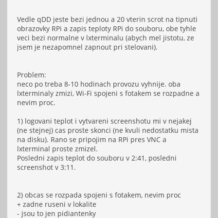
Vedle qDD jeste bezi jednou a 20 vterin scrot na tipnuti
obrazovky RPi a zapis teploty RPi do souboru, obe tyhle
veci bezi normalne v lxterminalu (abych mel jistotu, ze
jsem je nezapomnel zapnout pri stelovani).
Problem:
neco po treba 8-10 hodinach provozu vyhnije. oba
lxterminaly zmizi, Wi-Fi spojeni s fotakem se rozpadne a
nevim proc.
1) logovani teplot i vytvareni screenshotu mi v nejakej
(ne stejnej) cas proste skonci (ne kvuli nedostatku mista
na disku). Rano se pripojim na RPi pres VNC a
lxterminal proste zmizel.
Posledni zapis teplot do souboru v 2:41, posledni
screenshot v 3:11.
2) obcas se rozpada spojeni s fotakem, nevim proc
+ zadne ruseni v lokalite
- jsou to jen pidiantenky