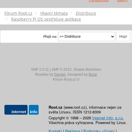
Fórum Root.cz
Hlavní témata
Distribuce
Raspberry Pi OS sestřeluje aplikace
Přejít na:
SMF 2.0.11
|
SMF © 2015
,
Simple Machines
Reseller by
Daniiel
. Designed by
Brian
Fórum Root.cz ©
Root.cz
(www.root.cz), informace nejen ze
světa Linuxu. ISSN 1212-8309
Copyright © 1998 – 2026
Internet Info, s.r.o.
Všechna práva vyhrazena. Powered by Linux.
Kontakt
|
Reklama
|
Podmínky užívání
|