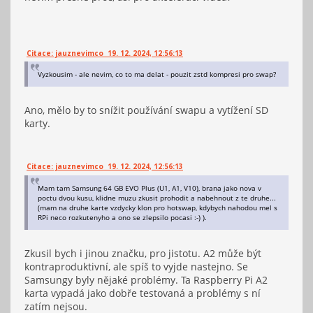
Citace: jauznevimco 19. 12. 2024, 12:56:13
Vyzkousim - ale nevim, co to ma delat - pouzit zstd kompresi pro swap?
Ano, mělo by to snížit používání swapu a vytížení SD
karty.
Citace: jauznevimco 19. 12. 2024, 12:56:13
Mam tam Samsung 64 GB EVO Plus (U1, A1, V10), brana jako nova v
poctu dvou kusu, klidne muzu zkusit prohodit a nabehnout z te druhe...
(mam na druhe karte vzdycky klon pro hotswap, kdybych nahodou mel s
RPi neco rozkutenyho a ono se zlepsilo pocasi :-) ).
Zkusil bych i jinou značku, pro jistotu. A2 může být
kontraproduktivní, ale spíš to vyjde nastejno. Se
Samsungy byly nějaké problémy. Ta Raspberry Pi A2
karta vypadá jako dobře testovaná a problémy s ní
zatím nejsou.