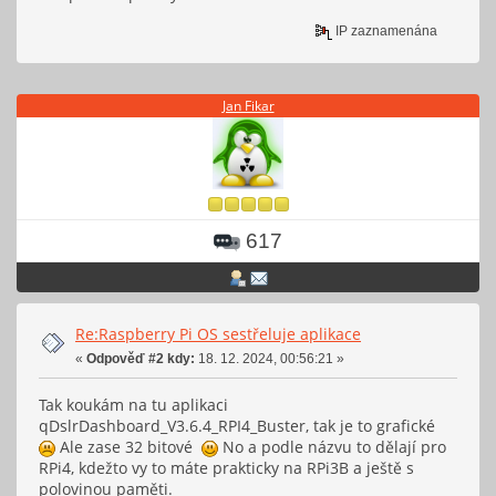
IP zaznamenána
Jan Fikar
617
Re:Raspberry Pi OS sestřeluje aplikace
«
Odpověď #2 kdy:
18. 12. 2024, 00:56:21 »
Tak koukám na tu aplikaci
qDslrDashboard_V3.6.4_RPI4_Buster, tak je to grafické
Ale zase 32 bitové
No a podle názvu to dělají pro
RPi4, kdežto vy to máte prakticky na RPi3B a ještě s
polovinou paměti.