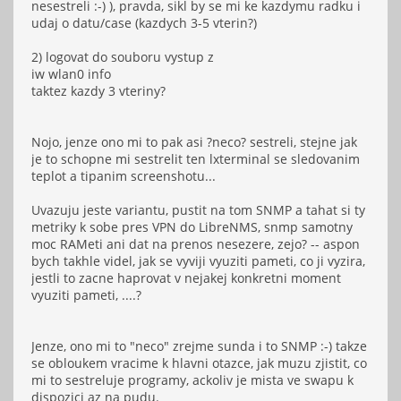
nesestreli :-) ), pravda, sikl by se mi ke kazdymu radku i
udaj o datu/case (kazdych 3-5 vterin?)
2) logovat do souboru vystup z
iw wlan0 info
taktez kazdy 3 vteriny?
Nojo, jenze ono mi to pak asi ?neco? sestreli, stejne jak
je to schopne mi sestrelit ten lxterminal se sledovanim
teplot a tipanim screenshotu...
Uvazuju jeste variantu, pustit na tom SNMP a tahat si ty
metriky k sobe pres VPN do LibreNMS, snmp samotny
moc RAMeti ani dat na prenos nesezere, zejo? -- aspon
bych takhle videl, jak se vyviji vyuziti pameti, co ji vyzira,
jestli to zacne haprovat v nejakej konkretni moment
vyuziti pameti, ....?
Jenze, ono mi to "neco" zrejme sunda i to SNMP :-) takze
se obloukem vracime k hlavni otazce, jak muzu zjistit, co
mi to sestreluje programy, ackoliv je mista ve swapu k
dispozici az na pudu.