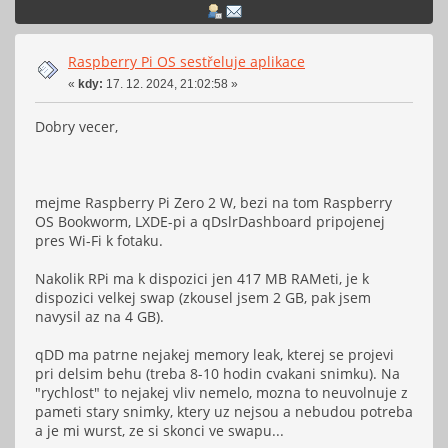
Raspberry Pi OS sestřeluje aplikace
«
kdy:
17. 12. 2024, 21:02:58 »
Dobry vecer,
mejme Raspberry Pi Zero 2 W, bezi na tom Raspberry
OS Bookworm, LXDE-pi a qDslrDashboard pripojenej
pres Wi-Fi k fotaku.
Nakolik RPi ma k dispozici jen 417 MB RAMeti, je k
dispozici velkej swap (zkousel jsem 2 GB, pak jsem
navysil az na 4 GB).
qDD ma patrne nejakej memory leak, kterej se projevi
pri delsim behu (treba 8-10 hodin cvakani snimku). Na
"rychlost" to nejakej vliv nemelo, mozna to neuvolnuje z
pameti stary snimky, ktery uz nejsou a nebudou potreba
a je mi wurst, ze si skonci ve swapu...