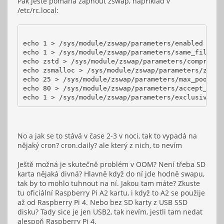
Pak ještě pomáhá zapnout zswap, například v
/etc/rc.local:
echo 1 > /sys/module/zswap/parameters/enabled
echo 1 > /sys/module/zswap/parameters/same_filled_
echo zstd > /sys/module/zswap/parameters/compresso
echo zsmalloc > /sys/module/zswap/parameters/zpool
echo 25 > /sys/module/zswap/parameters/max_pool_pe
echo 80 > /sys/module/zswap/parameters/accept_thre
echo 1 > /sys/module/zswap/parameters/exclusive_lo
No a jak se to stává v čase 2-3 v noci, tak to vypadá na
nějaký cron? cron.daily? ale který z nich, to nevím
Ještě možná je skutečně problém v OOM? Není třeba SD
karta nějaká divná? Hlavně když do ní jde hodně swapu,
tak by to mohlo tuhnout na ní. Jakou tam máte? Zkuste
tu oficiální Raspberry Pi A2 kartu, i když to A2 se použije
až od Raspberry Pi 4. Nebo bez SD karty z USB SSD
disku? Tady sice je jen USB2, tak nevím, jestli tam nedat
alespoň Raspberry Pi 4.