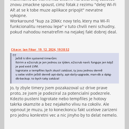
znovu zmackne spoust, cimz fotak z rezimu "delej Wi-Fi
AP, at se k tobe muze aplikace pripojit" nevratne
vykopne.
Workaround "kup za 20kKc novy telo, ktery ma Wi-Fi
funkcionalitu resenou lepe" v tuto chvili neni schudny,
pokud nahodou nenatrefim na nejakej fakt dobrej deal.
Citace: Jan Fikar 19. 12. 2024, 19:38:52
Ještě k těm systemd timerům:
fstrim a e2scrub je jen jednou za týden, e2scrub navíc funguje jen když
je pod ext4 LVM.
logrotate a tempfiles bych zkusil zakázat, ty jsou jednou denně
u sebe vidím ještě denně apt-daily, apt-daily-upgrade, man-db a dpkg-
db-backup. to bych taky zakázal
Jo, ty zbyle timery jsem pozakazoval uz drive prave
proto, ze jsem je podeziral za potencialni podezrele.
Kdezto pusteni logrotate nebo tempfiles je hotovy
takrka okamzite a bez nejakeho vlivu na cokoliv. Ale
vypnout je muzu, je to koneckoncu fakt ucelove zarizeni
pro jednu konkretni vec a nic jinyho by to delat nemelo.