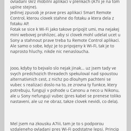
ovladani skrz mobilni aplikaci v plenkach (A7ii je na tom
uplne stejne).
Jedinej zpusob je prave pres aplikaci Smart Remote
Control, kterou clovek stahne do fotaku a ktera dela z
fotaku AP.
Fotak se sice k Wi-Fi jako takove pripojit umi, ma nejakej
mini webovej prohlizec, aby si clovek mohl udelat ucet u
Sony a stahnout prave treba tu Remote Control aplikaci.
Ale samo o sobe, kdyz je to pripojeny k Wi-Fi, tak je to
naprosto hluchy, nikde nic nenasloucha.
Jooo, kdyby to bejvalo slo nejak jinak... uz jsem tady ve
svych predchozich threadech spekuloval nad spoustou
alternativnich cest, z nichz po dlouhym pachteni se
vubec s realizaci doslo na to, ze zrovna ty funkce, ktery
potrebuju, funguji v pohode u Canonu a neco u Nikonu,
ale u Sony nefunguji vubec (pres kabel se prenese toliko
nastaveni, ale uz ne obraz, takze clovek nevidi, co dela).
Mel jsem na zkousku A7iii, tam je to s podporou
vzdaleneho ovladani pres Wi-Fi podstatne lepsi. Princip