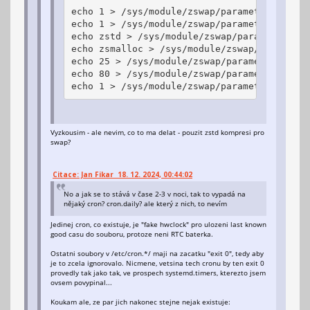
echo 1 > /sys/module/zswap/parameters/enabl
echo 1 > /sys/module/zswap/parameters/same_
echo zstd > /sys/module/zswap/parameters/co
echo zsmalloc > /sys/module/zswap/parameter
echo 25 > /sys/module/zswap/parameters/max_
echo 80 > /sys/module/zswap/parameters/acce
echo 1 > /sys/module/zswap/parameters/exclu
Vyzkousim - ale nevim, co to ma delat - pouzit zstd kompresi pro
swap?
Citace: Jan Fikar 18. 12. 2024, 00:44:02
No a jak se to stává v čase 2-3 v noci, tak to vypadá na
nějaký cron? cron.daily? ale který z nich, to nevím
Jedinej cron, co existuje, je "fake hwclock" pro ulozeni last known
good casu do souboru, protoze neni RTC baterka.
Ostatni soubory v /etc/cron.*/ maji na zacatku "exit 0", tedy aby
je to zcela ignorovalo. Nicmene, vetsina tech cronu by ten exit 0
provedly tak jako tak, ve prospech systemd.timers, kterezto jsem
ovsem povypinal...
Koukam ale, ze par jich nakonec stejne nejak existuje: