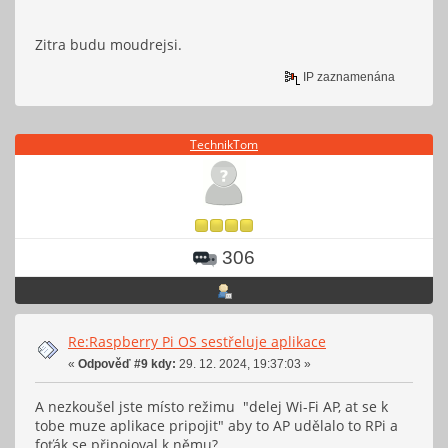
Zitra budu moudrejsi.
IP zaznamenána
TechnikTom
306
Re:Raspberry Pi OS sestřeluje aplikace
«
Odpověď #9 kdy:
29. 12. 2024, 19:37:03 »
A nezkoušel jste místo režimu "delej Wi-Fi AP, at se k
tobe muze aplikace pripojit" aby to AP udělalo to RPi a
foťák se připojoval k němu?