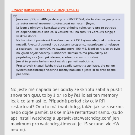
Citace: jauznevimco 19. 12. 2024, 12:56:13
Jinak on qDD pro ARM je delany pro RPi3B/RPi4, ale to vlastne jen proto,
ze autor nemel moznost to otestovat na necem jinym.
Ja jsem s nim byl v kontaktu prave ohledne toho, co je pro to potreba
za dependencies a kde co, a veskrze to i na rom RPi Zero 2W funguje
veskrze dobre.
Na komfortni pouzivani LiveView nestaci CPU vykon, ale jinak to nicemu
nevadi. A vyuziti pameti - po spusteni programu, nastelovani timelapse
a skalovani - celkem OK, ve swapu sotva 100 MB. Neni to nic, co by bylo
na vykon nejak narocny, luminance snimku to ma provedeny za
prijatelnej cas (min jak vterina, vcetne prenosu z fotaku).
Jen si to proste behem noci nejak v pameti nabobtna.
Presto bych chapal, kdyby treba spadla samotna aplikace, ale ne, on
system posestreluje vsechno mozny naokolo a jeste si to drze necha
pro sebe.
No ještě mě napadá periodicky ze skriptu zabít a pustit
znova ten qDD, to by šlo? To by řešilo asi ten memory
leak, co tam asi je. Případně periodicky celý RPi
restartovat? Ono to má i watchdog, takže jak se zasekne,
nebo dojde paměť, tak se může restartovat samo. (sudo
apt install watchdog a upravit /etc/watchdog.conf, jen
maximum pro watchdog-timeout je 15 sekund, víc HW
neumí).