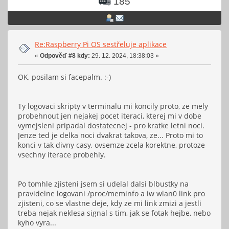
185
Re:Raspberry Pi OS sestřeluje aplikace
«
Odpověď #8 kdy:
29. 12. 2024, 18:38:03 »
OK, posilam si facepalm. :-)
Ty logovaci skripty v terminalu mi koncily proto, ze mely
probehnout jen nejakej pocet iteraci, kterej mi v dobe
vymejsleni pripadal dostatecnej - pro kratke letni noci.
Jenze ted je delka noci dvakrat takova, ze... Proto mi to
konci v tak divny casy, ovsemze zcela korektne, protoze
vsechny iterace probehly.
Po tomhle zjisteni jsem si udelal dalsi blbustky na
pravidelne logovani /proc/meminfo a iw wlan0 link pro
zjisteni, co se vlastne deje, kdy ze mi link zmizi a jestli
treba nejak neklesa signal s tim, jak se fotak hejbe, nebo
kyho vyra...