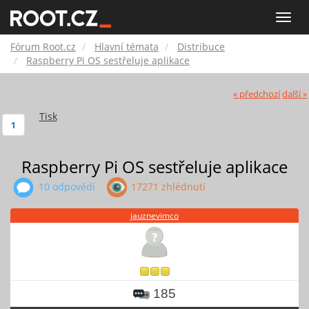
Fórum
Toggle
naviga
Root.cz
Fórum Root.cz
Hlavní témata
Distribuce
Raspberry Pi OS sestřeluje aplikace
« předchozí
další »
Tisk
1
Raspberry Pi OS sestřeluje aplikace
10 odpovědí
17271 zhlédnutí
jauznevimco
185