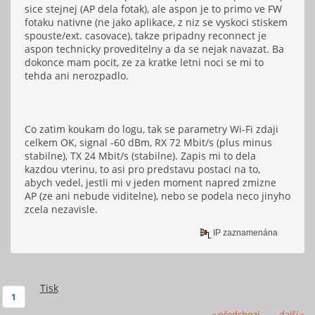
sice stejnej (AP dela fotak), ale aspon je to primo ve FW
fotaku nativne (ne jako aplikace, z niz se vyskoci stiskem
spouste/ext. casovace), takze pripadny reconnect je
aspon technicky proveditelny a da se nejak navazat. Ba
dokonce mam pocit, ze za kratke letni noci se mi to
tehda ani nerozpadlo.
Co zatim koukam do logu, tak se parametry Wi-Fi zdaji
celkem OK, signal -60 dBm, RX 72 Mbit/s (plus minus
stabilne), TX 24 Mbit/s (stabilne). Zapis mi to dela
kazdou vterinu, to asi pro predstavu postaci na to,
abych vedel, jestli mi v jeden moment napred zmizne
AP (ze ani nebude viditelne), nebo se podela neco jinyho
zcela nezavisle.
IP zaznamenána
Tisk
1
« předchozí
další »