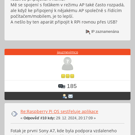
Mě se spojení s foťákem v režimu AP také často rozpadá,
ale když ke připojený k nějakému AP společně s řídícím
počítačem/mobilem, je to lepší.
A nešlo by ten aparát připojit k RPi rovnou přes USB?
IP zaznamenána
jauznevimco
185
Re:Raspberry Pi OS sestřeluje aplikace
«
Odpověď #10 kdy:
29. 12. 2024, 20:17:09 »
Fotak je prvni Sony A7, kde byla podpora vzdaleneho