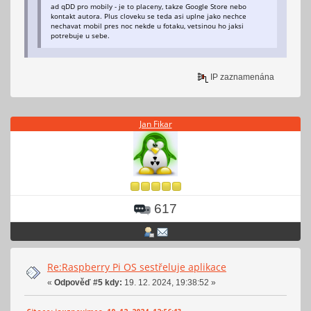
ad qDD pro mobily - je to placeny, takze Google Store nebo
kontakt autora. Plus cloveku se teda asi uplne jako nechce
nechavat mobil pres noc nekde u fotaku, vetsinou ho jaksi
potrebuje u sebe.
IP zaznamenána
Jan Fikar
617
Re:Raspberry Pi OS sestřeluje aplikace
«
Odpověď #5 kdy:
19. 12. 2024, 19:38:52 »