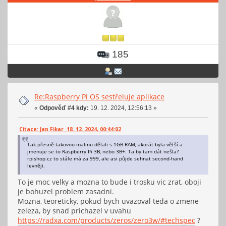
185
Re:Raspberry Pi OS sestřeluje aplikace
«
Odpověď #4 kdy:
19. 12. 2024, 12:56:13 »
Citace: Jan Fikar 18. 12. 2024, 00:44:02
Tak přesně takovou malinu dělali s 1GB RAM, akorát byla větší a
jmenuje se to Raspberry Pi 3B, nebo 3B+. Ta by tam dát nešla?
rpishop.cz to stále má za 999, ale asi půjde sehnat second-hand
levněji.
To je moc velky a mozna to bude i trosku vic zrat, oboji
je bohuzel problem zasadni.
Mozna, teoreticky, pokud bych uvazoval teda o zmene
zeleza, by snad prichazel v uvahu
https://radxa.com/products/zeros/zero3w/#techspec
?