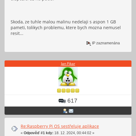
Skoda, ze tuhle malou malinu nedelaji s aspon 1 GB
pameti, tolikych problemu, ktere bych mozna nemusel
resit...
IP zaznamenána
Jan Fikar
617
Re:Raspberry Pi OS sestřeluje aplikace
«
Odpověď #1 kdy:
18. 12. 2024, 00:44:02 »