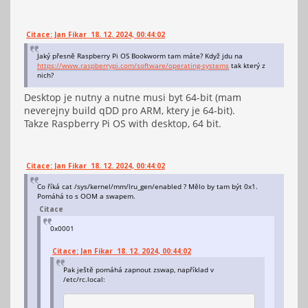
Citace: Jan Fikar 18. 12. 2024, 00:44:02
Jaký přesně Raspberry Pi OS Bookworm tam máte? Když jdu na
https://www.raspberrypi.com/software/operating-systems
tak který z
nich?
Desktop je nutny a nutne musi byt 64-bit (mam
neverejny build qDD pro ARM, ktery je 64-bit).
Takze Raspberry Pi OS with desktop, 64 bit.
Citace: Jan Fikar 18. 12. 2024, 00:44:02
Co říká cat /sys/kernel/mm/lru_gen/enabled ? Mělo by tam být 0x1.
Pomáhá to s OOM a swapem.
Citace
0x0001
Citace: Jan Fikar 18. 12. 2024, 00:44:02
Pak ještě pomáhá zapnout zswap, například v
/etc/rc.local: