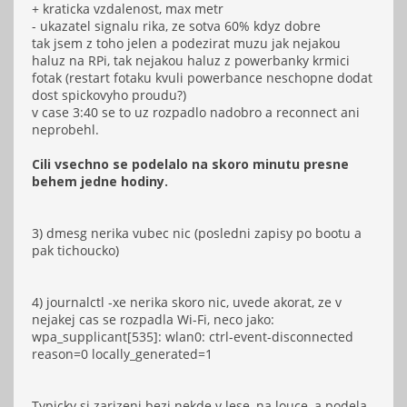
+ kraticka vzdalenost, max metr
- ukazatel signalu rika, ze sotva 60% kdyz dobre
tak jsem z toho jelen a podezirat muzu jak nejakou
haluz na RPi, tak nejakou haluz z powerbanky krmici
fotak (restart fotaku kvuli powerbance neschopne dodat
dost spickovyho proudu?)
v case 3:40 se to uz rozpadlo nadobro a reconnect ani
neprobehl.
Cili vsechno se podelalo na skoro minutu presne
behem jedne hodiny.
3) dmesg nerika vubec nic (posledni zapisy po bootu a
pak tichoucko)
4) journalctl -xe nerika skoro nic, uvede akorat, ze v
nejakej cas se rozpadla Wi-Fi, neco jako:
wpa_supplicant[535]: wlan0: ctrl-event-disconnected
reason=0 locally_generated=1
Typicky si zarizeni bezi nekde v lese, na louce, a podela