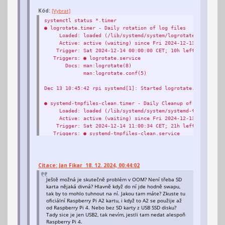
Kód:
[Vybrat]
systemctl status *.timer
● logrotate.timer - Daily rotation of log files
Loaded: loaded (/lib/systemd/system/logrotate.timer; ena
Active: active (waiting) since Fri 2024-12-13 10:45:42 C
Trigger: Sat 2024-12-14 00:00:00 CET; 10h left
Triggers: ● logrotate.service
Docs: man:logrotate(8)
man:logrotate.conf(5)
Dec 13 10:45:42 rpi systemd[1]: Started logrotate.timer - Da
● systemd-tmpfiles-clean.timer - Daily Cleanup of Temporary 
Loaded: loaded (/lib/systemd/system/systemd-tmpfiles-cle
Active: active (waiting) since Fri 2024-12-13 10:45:42 C
Trigger: Sat 2024-12-14 11:00:34 CET; 21h left
Triggers: ● systemd-tmpfiles-clean.service
Docs: man:tmpfiles.d(5)
man:systemd-tmpfiles(8)
Dec 13 10:45:42 rpi systemd[1]: Started systemd-tmpfiles-cl
Citace: Jan Fikar 18. 12. 2024, 00:44:02
Ještě možná je skutečně problém v OOM? Není třeba SD
● fstrim.timer - Discard unused blocks once a week
karta nějaká divná? Hlavně když do ní jde hodně swapu,
Loaded: loaded (/lib/systemd/system/fstrim.timer; enable
tak by to mohlo tuhnout na ní. Jakou tam máte? Zkuste tu
Active: active (waiting) since Fri 2024-12-13 10:45:42 C
oficiální Raspberry Pi A2 kartu, i když to A2 se použije až
Trigger: Mon 2024-12-16 00:34:23 CET; 2 days left
od Raspberry Pi 4. Nebo bez SD karty z USB SSD disku?
Triggers: ● fstrim.service
Tady sice je jen USB2, tak nevím, jestli tam nedat alespoň
Docs: man:fstrim
Raspberry Pi 4.