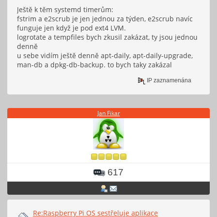
Ještě k těm systemd timerům:
fstrim a e2scrub je jen jednou za týden, e2scrub navíc
funguje jen když je pod ext4 LVM.
logrotate a tempfiles bych zkusil zakázat, ty jsou jednou
denně
u sebe vidím ještě denně apt-daily, apt-daily-upgrade,
man-db a dpkg-db-backup. to bych taky zakázal
IP zaznamenána
Jan Fikar
617
Re:Raspberry Pi OS sestřeluje aplikace