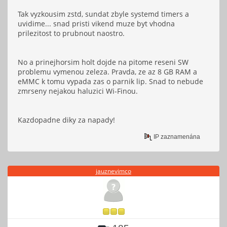
Tak vyzkousim zstd, sundat zbyle systemd timers a
uvidime... snad pristi vikend muze byt vhodna
prilezitost to prubnout naostro.
No a prinejhorsim holt dojde na pitome reseni SW
problemu vymenou zeleza. Pravda, ze az 8 GB RAM a
eMMC k tomu vypada zas o parnik lip. Snad to nebude
zmrseny nejakou haluzici Wi-Finou.
Kazdopadne diky za napady!
IP zaznamenána
jauznevimco