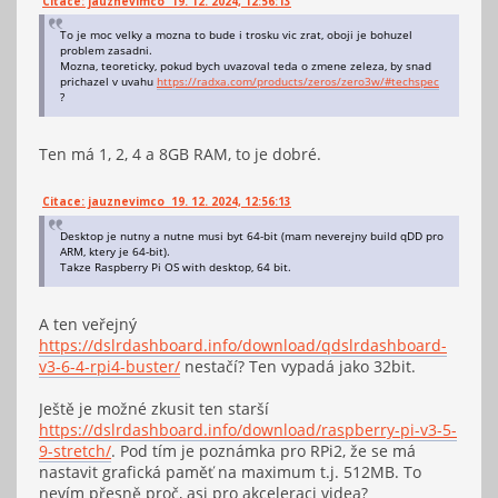
Citace: jauznevimco 19. 12. 2024, 12:56:13
To je moc velky a mozna to bude i trosku vic zrat, oboji je bohuzel
problem zasadni.
Mozna, teoreticky, pokud bych uvazoval teda o zmene zeleza, by snad
prichazel v uvahu
https://radxa.com/products/zeros/zero3w/#techspec
?
Ten má 1, 2, 4 a 8GB RAM, to je dobré.
Citace: jauznevimco 19. 12. 2024, 12:56:13
Desktop je nutny a nutne musi byt 64-bit (mam neverejny build qDD pro
ARM, ktery je 64-bit).
Takze Raspberry Pi OS with desktop, 64 bit.
A ten veřejný
https://dslrdashboard.info/download/qdslrdashboard-
v3-6-4-rpi4-buster/
nestačí? Ten vypadá jako 32bit.
Ještě je možné zkusit ten starší
https://dslrdashboard.info/download/raspberry-pi-v3-5-
9-stretch/
. Pod tím je poznámka pro RPi2, že se má
nastavit grafická paměť na maximum t.j. 512MB. To
nevím přesně proč, asi pro akceleraci videa?