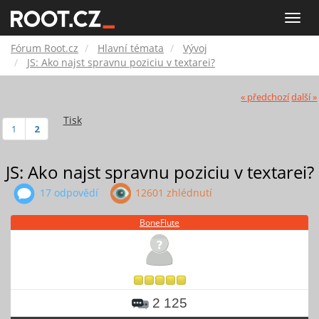
Fórum
Toggle
naviga
Root.cz
Fórum Root.cz
Hlavní témata
Vývoj
JS: Ako najst spravnu poziciu v textarei?
« předchozí
další »
Tisk
1
2
JS: Ako najst spravnu poziciu v textarei?
17 odpovědí
12601 zhlédnutí
BoneFlute
2 125