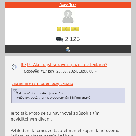
BoneFlute
2 125
Re:JS: Ako najst spravnu poziciu v textarei?
«
Odpověď #17 kdy:
28. 08. 2024, 18:06:08 »
Citace: Tomas-T 28. 08. 2024, 07:42:43
Zalamování se neděje jen na \n
Může být použit font s proporcionální šířkou znaků
Je to tak. Proto se tu navrhoval způsob s tím
neviditelným divem.
Vzhledem k tomu, že tazatel neměl zájem k hotovému