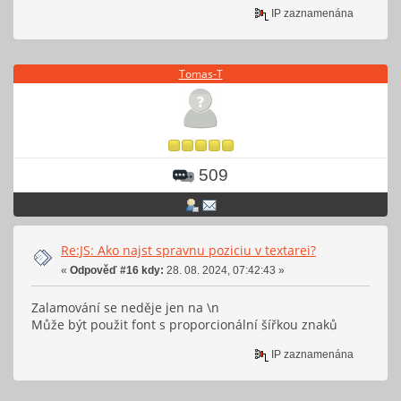
IP zaznamenána
Tomas-T
509
Re:JS: Ako najst spravnu poziciu v textarei?
«
Odpověď #16 kdy:
28. 08. 2024, 07:42:43 »
Zalamování se neděje jen na \n
Může být použit font s proporcionální šířkou znaků
IP zaznamenána