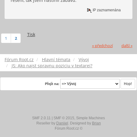
řešení, tak jsem nastínil zábavu.
IP zaznamenána
Tisk
1
2
« předchozí
další »
Fórum Root.cz
Hlavní témata
Vývoj
JS: Ako najst spravnu poziciu v textarei?
Přejít na:
SMF 2.0.11
|
SMF © 2015
,
Simple Machines
Reseller by
Daniiel
. Designed by
Brian
Fórum Root.cz ©