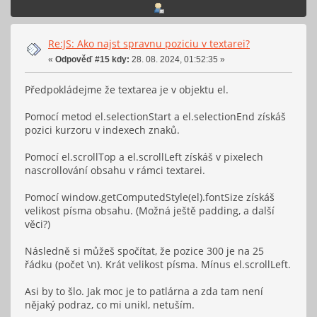
Re:JS: Ako najst spravnu poziciu v textarei?
«
Odpověď #15 kdy:
28. 08. 2024, 01:52:35 »
Předpokládejme že textarea je v objektu el.
Pomocí metod el.selectionStart a el.selectionEnd získáš
pozici kurzoru v indexech znaků.
Pomocí el.scrollTop a el.scrollLeft získáš v pixelech
nascrollování obsahu v rámci textarei.
Pomocí window.getComputedStyle(el).fontSize získáš
velikost písma obsahu. (Možná ještě padding, a další
věci?)
Následně si můžeš spočítat, že pozice 300 je na 25
řádku (počet \n). Krát velikost písma. Mínus el.scrollLeft.
Asi by to šlo. Jak moc je to patlárna a zda tam není
nějaký podraz, co mi unikl, netuším.