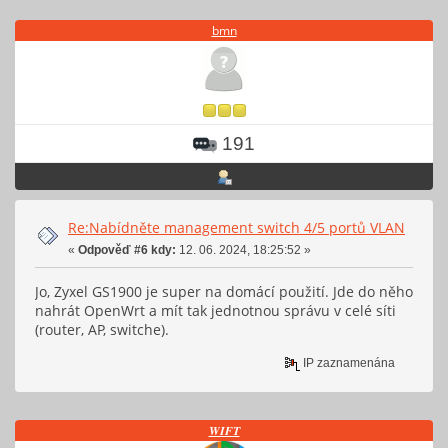
bmn
191
Re:Nabídněte management switch 4/5 portů VLAN
«
Odpověď #6 kdy:
12. 06. 2024, 18:25:52 »
Jo, Zyxel GS1900 je super na domácí použití. Jde do něho
nahrát OpenWrt a mít tak jednotnou správu v celé síti
(router, AP, switche).
IP zaznamenána
𝑾𝑰𝑭𝑻