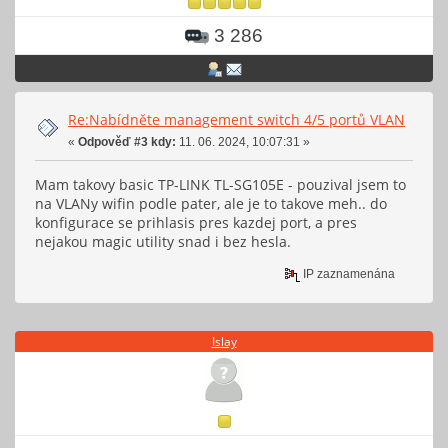
3 286
Re:Nabídněte management switch 4/5 portů VLAN
«
Odpověď #3 kdy:
11. 06. 2024, 10:07:31 »
Mam takovy basic TP-LINK TL-SG105E - pouzival jsem to
na VLANy wifin podle pater, ale je to takove meh.. do
konfigurace se prihlasis pres kazdej port, a pres
nejakou magic utility snad i bez hesla.
IP zaznamenána
Islay