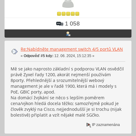
1 058
Re:Nabídněte management switch 4/5 portů VLAN
«
Odpověď #5 kdy:
12. 06. 2024, 15:12:35 »
Mě se jako naprosto základní s podporou VLAN osvědčil
právě Zyxel řady 1200, akorát nejmenší používám
8porty. Přehlednější a srozumitelnější webový
management je ale v řadě 1900, která má i modely s
PoE, GBIC porty, apod.
Na domácí žvýkání se něco s lepším poměrem
cena/výkon hledá docela těžko; samozřejmě pokud je
člověk zvyklý na Cisco, nejjednodušší je si trochu (nijak
bolestivě) připlatit a vzít nějaké malé SGčko.
IP zaznamenána