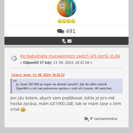
491
Re:Nabídněte management switch 4/5 portů VLAN
«
Odpověď #7 kdy:
13. 06. 2024, 16:41:58 »
Citace: bmn 12. 06. 2024, 18:25:52
Jo, Zyxel GS1900 je super na domácí použití. Jde do něho nahrát
OpenWrt a mít tak jednotnou správu v celé síti (router, AP, switche).
Jen jdu kolem, abych vám poděkoval, tohle je pro mě
hezká zpráva, mám GS1900-24E, tak se mám zase v čem
vrtat
.
IP zaznamenána