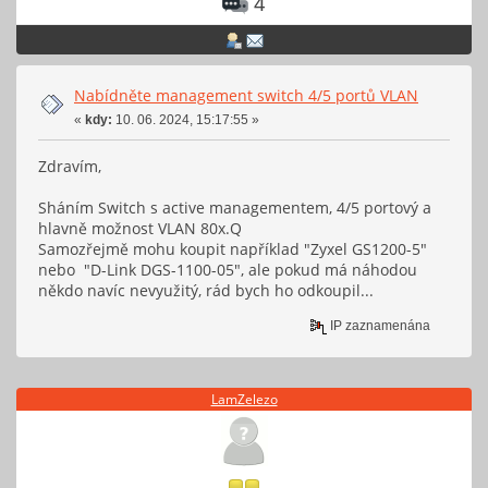
4
Nabídněte management switch 4/5 portů VLAN
«
kdy:
10. 06. 2024, 15:17:55 »
Zdravím,
Sháním Switch s active managementem, 4/5 portový a
hlavně možnost VLAN 80x.Q
Samozřejmě mohu koupit například "Zyxel GS1200-5"
nebo "D-Link DGS-1100-05", ale pokud má náhodou
někdo navíc nevyužitý, rád bych ho odkoupil...
IP zaznamenána
LamZelezo