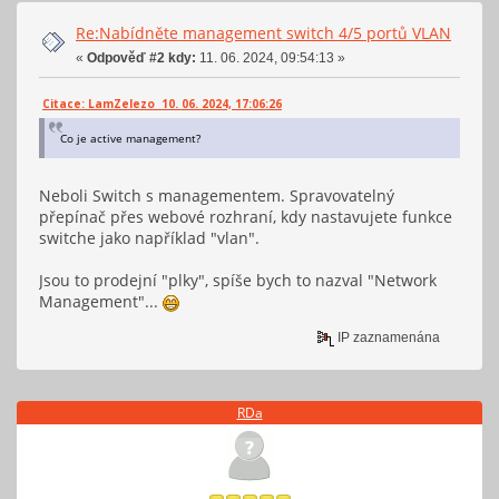
Re:Nabídněte management switch 4/5 portů VLAN
«
Odpověď #2 kdy:
11. 06. 2024, 09:54:13 »
Citace: LamZelezo 10. 06. 2024, 17:06:26
Co je active management?
Neboli Switch s managementem. Spravovatelný
přepínač přes webové rozhraní, kdy nastavujete funkce
switche jako například "vlan".
Jsou to prodejní "plky", spíše bych to nazval "Network
Management"...
IP zaznamenána
RDa