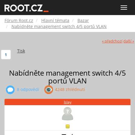
Fórum
Toggle
naviga
Root.cz
Fórum Root.cz
Hlavní témata
Bazar
Nabídněte management switch 4/5 portů VLAN
« předchozí
další »
Tisk
1
Nabídněte management switch 4/5
portů VLAN
8 odpovědí
4248 zhlédnutí
Islay