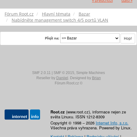
« předchozí
další »
Fórum Root.cz
Hlavní témata
Bazar
Nabídněte management switch 4/5 portů VLAN
Přejít na:
SMF 2.0.11
|
SMF © 2015
,
Simple Machines
Reseller by
Daniiel
. Designed by
Brian
Fórum Root.cz ©
Root.cz
(www.root.cz), informace nejen ze
světa Linuxu. ISSN 1212-8309
Copyright © 1998 – 2026
Internet Info, s.r.o.
Všechna práva vyhrazena. Powered by Linux.
Kontakt
|
Reklama
|
Podmínky užívání
|