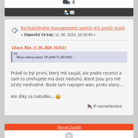
4
Re:Nabídněte management switch 4/5 portů VLAN
«
Odpověď #4 kdy:
11. 06. 2024, 10:16:40 »
Citace: RDa 11. 06. 2024, 10:07:31
Mam takovy basic TP-LINK TL-SG105E...
Právě to byl první, který mě zaujal, ale podle recenzí a
sám to zmiňujete má dost neduhů, které jsou pro mé
účely nevhodné. Bude tam napojen wan, proto vlany....
Ale díky za nabídku...
IP zaznamenána
Marek Staněk