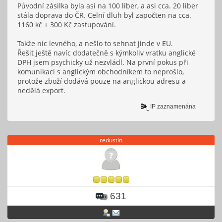
Původní zásilka byla asi na 100 liber, a asi cca. 20 liber
stála doprava do ČR. Celní dluh byl započten na cca.
1160 kč + 300 Kč zastupování.
Takže nic levného, a nešlo to sehnat jinde v EU.
Řešit ještě navíc dodatečně s kýmkoliv vratku anglické
DPH jsem psychicky už nezvládl. Na první pokus při
komunikaci s anglickým obchodníkem to neprošlo,
protože zboží dodává pouze na anglickou adresu a
nedělá export.
IP zaznamenána
redustin
631