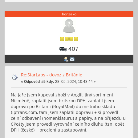
honzako
407
Re:StarLabs - dovoz z Británie
«
Odpověď #5 kdy:
28. 05. 2024, 10:43:44 »
Na jaře jsem kupoval zboží v Anglii, jiný sortiment.
Nicméně, zaplatil jsem britskou DPH, zaplatil jsem
dopravu po Británii (RoyalMail) do místního skladu
tiptrans.com, tam jsem zaplatil dopravu + si provedl
celní odbavení (nomenklaturu) a papíry, a na příjezdu u
ČPošty jsem provedl vyrovnání celního dluhu (tzn. opět
DPH (české) + proclení a zastupování.