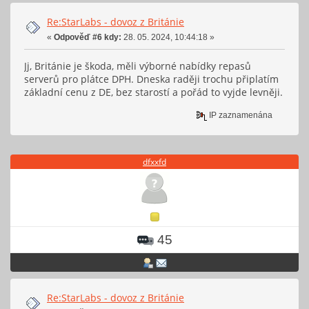
Re:StarLabs - dovoz z Británie
«
Odpověď #6 kdy:
28. 05. 2024, 10:44:18 »
Jj, Británie je škoda, měli výborné nabídky repasů
serverů pro plátce DPH. Dneska raději trochu připlatím
základní cenu z DE, bez starostí a pořád to vyjde levněji.
IP zaznamenána
dfxxfd
45
Re:StarLabs - dovoz z Británie