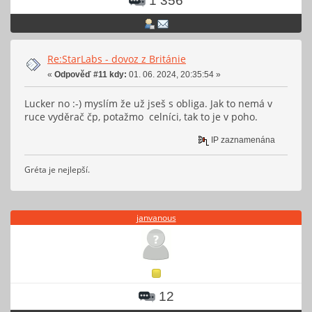
1 356
Re:StarLabs - dovoz z Británie
«
Odpověď #11 kdy:
01. 06. 2024, 20:35:54 »
Lucker no :-) myslím že už jseš s obliga. Jak to nemá v
ruce vyděrač čp, potažmo celníci, tak to je v poho.
IP zaznamenána
Gréta je nejlepší.
janvanous
12