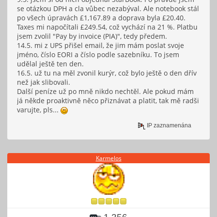
se otázkou DPH a cla vůbec nezabýval. Ale notebook stál
po všech úpravách £1,167.89 a doprava byla £20.40.
Taxes mi napočítali £249.54, což vychází na 21 %. Platbu
jsem zvolil "Pay by invoice (PIA)", tedy předem.
14.5. mi z UPS přišel email, že jim mám poslat svoje
jméno, číslo EORI a číslo podle sazebníku. To jsem
udělal ještě ten den.
16.5. už tu na měl zvonil kurýr, což bylo ještě o den dřív
než jak slibovali.
Další peníze už po mně nikdo nechtěl. Ale pokud mám
já někde proaktivně něco přiznávat a platit, tak mě radši
varujte, pls...
IP zaznamenána
Karmelos