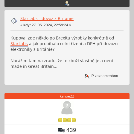
StarLabs - dovoz z Británie
«
kdy:
27. 05. 2024, 22:59:24 »
Kupoval zde někdo po Brexitu výrobky konkrétně od
StarLabs
a jak probíhalo celní řízení a DPH při dovozu
elektroniky z Británie?
Narážím tam na zradu, že to zboží vlastně je a není
made in Great Britain...
IP zaznamenána
kanoe22
439