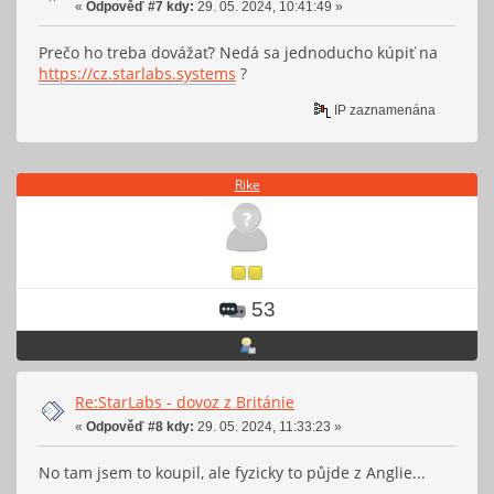
«
Odpověď #7 kdy:
29. 05. 2024, 10:41:49 »
Prečo ho treba dovážať? Nedá sa jednoducho kúpiť na
https://cz.starlabs.systems
?
IP zaznamenána
Rike
53
Re:StarLabs - dovoz z Británie
«
Odpověď #8 kdy:
29. 05. 2024, 11:33:23 »
No tam jsem to koupil, ale fyzicky to půjde z Anglie...