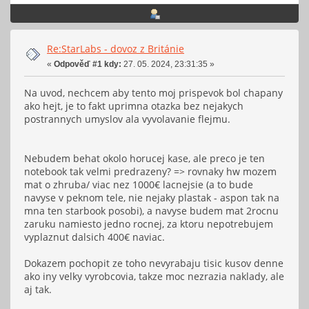
Re:StarLabs - dovoz z Británie
«
Odpověď #1 kdy:
27. 05. 2024, 23:31:35 »
Na uvod, nechcem aby tento moj prispevok bol chapany
ako hejt, je to fakt uprimna otazka bez nejakych
postrannych umyslov ala vyvolavanie flejmu.
Nebudem behat okolo horucej kase, ale preco je ten
notebook tak velmi predrazeny? => rovnaky hw mozem
mat o zhruba/ viac nez 1000€ lacnejsie (a to bude
navyse v peknom tele, nie nejaky plastak - aspon tak na
mna ten starbook posobi), a navyse budem mat 2rocnu
zaruku namiesto jedno rocnej, za ktoru nepotrebujem
vyplaznut dalsich 400€ naviac.
Dokazem pochopit ze toho nevyrabaju tisic kusov denne
ako iny velky vyrobcovia, takze moc nezrazia naklady, ale
aj tak.