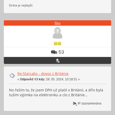
Gréta je nejlepší.
Rike
53
Re:StarLabs - dovoz z Británie
«
Odpověď #3 kdy:
28. 05. 2024, 10:18:51 »
No řeším to, že jsem DPH už platil v Británii, a dřív byla
tuším výjimka na elektroniku a clo z Británie...
IP zaznamenána