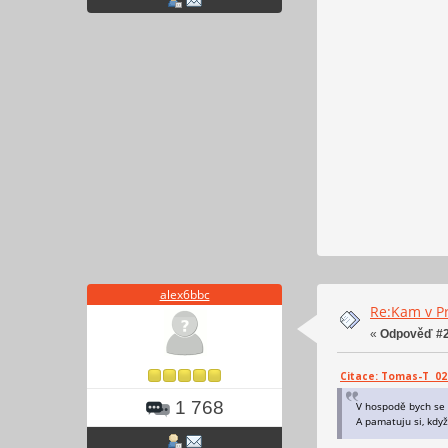
alex6bbc
Re:Kam v Pr
«
Odpověď #2
Citace: Tomas-T 02. 
1 768
V hospodě bych se 
A pamatuju si, kdy