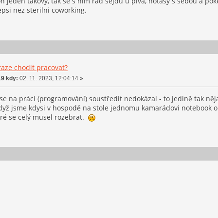
n jeden takovy, tak se s nim rad sejdu u piva, notasy s sebou a poke
psi nez sterilni coworking.
aze chodit pracovat?
9 kdy:
02. 11. 2023, 12:04:14 »
e na práci (programování) soustředit nedokázal - to jedině tak ně
dyž jsme kdysi v hospodě na stole jednomu kamarádovi notebook opr
eré se celý musel rozebrat.