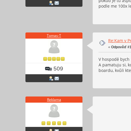
pokud je tu aspo
podle me 100x le
Tomas-T
Re:Kam v Pr
«
Odpověď #1
V hospodě bych s
A pamatuju si, k
509
boardu, kvůli kt
Reklama