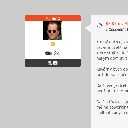
Martin12
Re:Kam v Pr
«
Odpověď #1
K tvojí otázce, z
kavárnu, většina
které stojí za t
24
někým domluvit n
Kavárny bych obe
furt doma, stačí
Další věc je, tře
nedřepí furt do
Další otázka je,
mě na coworkingu
chillout zóny, a