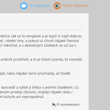
30 odpovědí
14124 zhlédnutí
síce, tak se to nevyplatí a je lepší si najít dobrou
d., všední dny, a pokud už chceš nějaké členství
0 Kč měsíčně, a v obdobných částkách se už lze s
měníš prostředí, a to je hlavní pointa, že nesedíš
zajít, nebo nějaké ranní procházky, ať člověk
ancelář a sdílet jí třeba s jedním člověkem. Co
erým prodají členství, chybějí nějaké relax /
vé kultuře asi nepropadnul.
IP zaznamenána