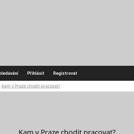
hledávání
Přihlásit
Registrovat
Kam v Praze chodit pracovat?
Kam v Praze chodit pracovat?