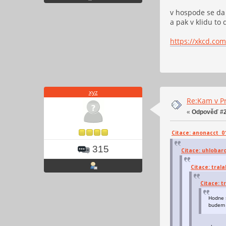
v hospode se da 
a pak v klidu to d
https://xkcd.com
xyz
Re:Kam v Pr
«
Odpověď #2
Citace: anonacct 01.
315
Citace: uhlobaro
Citace: trala
Citace: t
Hodne s
budem 