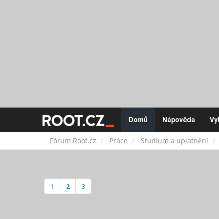
Fórum
Domů
Nápověda
Vy
Root.cz
Fórum Root.cz
Práce
Studium a uplatnění
1
2
3