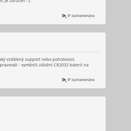
c je zarucen :-)
IP zaznamenána
jaký vzdálený support nebo pohotovost.
avovali - vyměnili záložní CR2032 baterii na
IP zaznamenána