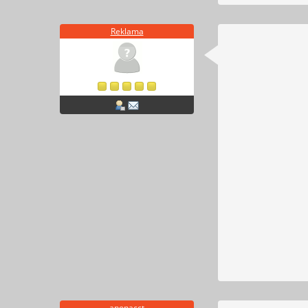
Reklama
anonacct