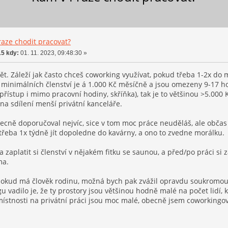
aze chodit pracovat?
5 kdy:
01. 11. 2023, 09:48:30 »
pět. Záleží jak často chceš coworking využívat, pokud třeba 1-2x do mě
 minimálních členství je á 1.000 Kč měsíčně a jsou omezeny 9-17 ho
o (přístup i mimo pracovní hodiny, skříňka), tak je to většinou >5.00
a sdílení menší privátní kanceláře.
cně doporučoval nejvíc, sice v tom moc práce neuděláš, ale občas z
 třeba 1x týdně jít dopoledne do kavárny, a ono to zvedne morálku.
ba zaplatit si členství v nějakém fitku se saunou, a před/po práci si 
ma.
 pokud má člověk rodinu, možná bych pak zvážil opravdu soukromou k
 vadilo je, že ty prostory jsou většinou hodně malé na počet lidí, kt
 místnosti na privátní práci jsou moc malé, obecně jsem coworkingo