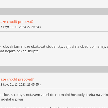
aze chodit pracovat?
7 kdy:
01. 11. 2023, 22:29:23 »
K, clovek tam muze okukovat studentky, zajit si na obed do menzy, 
ovat nejaka pekna skripta.
aze chodit pracovat?
8 kdy:
01. 11. 2023, 23:05:55 »
n clovek, co by s notasem zasel do normalni hospody, treba na zizk
 udelal u piva?