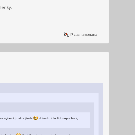
lenky.
IP zaznamenána
e vytvari jinak a jinde
dokud tohle lidi nepochopi,