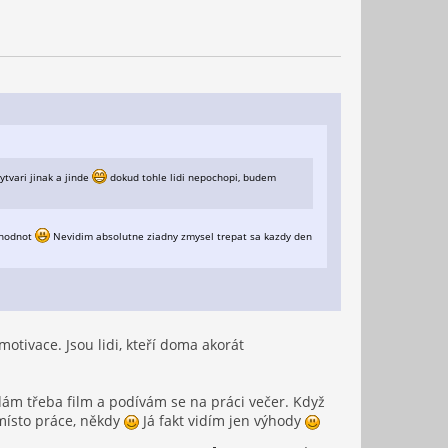
ytvari jinak a jinde
dokud tohle lidi nepochopi, budem
 hodnot
Nevidim absolutne ziadny zmysel trepat sa kazdy den
tivace. Jsou lidi, kteří doma akorát
ám třeba film a podívám se na práci večer. Když
 místo práce, někdy
Já fakt vidím jen výhody