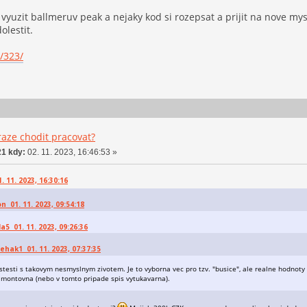
vyuzit ballmeruv peak a nejaky kod si rozepsat a prijit na nove mys
olestit.
/323/
aze chodit pracovat?
1 kdy:
02. 11. 2023, 16:46:53 »
 11. 2023, 16:30:16
n 01. 11. 2023, 09:54:18
la5 01. 11. 2023, 09:26:36
rehak1 01. 11. 2023, 07:37:35
testi s takovym nesmyslnym zivotem. Je to vyborna vec pro tzv. "busice", ale realne hodnoty s
montovna (nebo v tomto pripade spis vytukavarna).