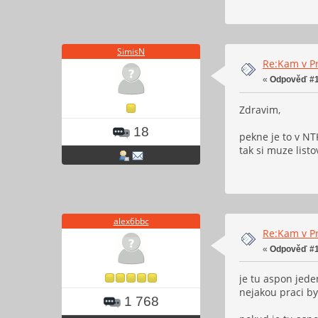
SimisN
Re:Kam v Pr
«
Odpověď #1
Zdravim,
18
pekne je to v NT
tak si muze list
alex6bbc
Re:Kam v Pr
«
Odpověď #1
je tu aspon jede
nejakou praci by
1 768