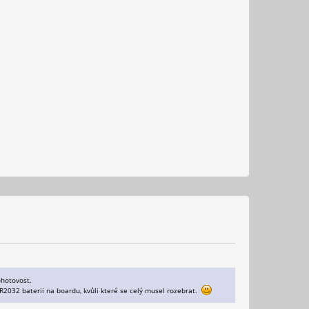
ohotovost.
R2032 baterii na boardu, kvůli které se celý musel rozebrat.