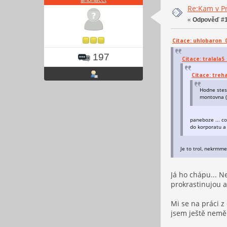
Re:Kam v Pr
«
Odpověď #1
Citace: uhlobaron 01
197
Citace: tralala5 
Citace: treha
Hodne stest
montovna (
paneboze ... c
do korporatu a
Je to trol, nekrm
Já ho chápu... N
prokrastinujou a
Mi se na práci 
jsem ještě neměl