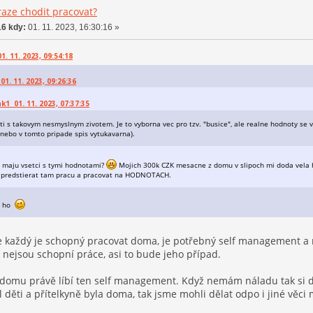
aze chodit pracovat?
6 kdy:
01. 11. 2023, 16:30:16 »
. 11. 2023, 09:54:18
01. 11. 2023, 09:26:36
k1 01. 11. 2023, 07:37:35
i s takovym nesmyslnym zivotem. Je to vyborna vec pro tzv. "busice", ale realne hodnoty se v
nebo v tomto pripade spis vytukavarna).
o maju vsetci s tymi hodnotami?
Mojich 300k CZK mesacne z domu v slipoch mi doda vela
 predstierat tam pracu a pracovat na HODNOTACH.
me ho
e každý je schopný pracovat doma, je potřebný self management a mo
 nejsou schopní práce, asi to bude jeho případ.
z domu právě líbí ten self management. Když nemám náladu tak si d
 děti a přítelkyně byla doma, tak jsme mohli dělat odpo i jiné věci