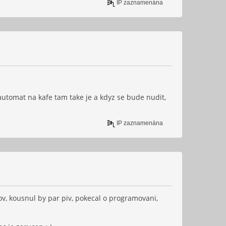
IP zaznamenána
automat na kafe tam take je a kdyz se bude nudit,
IP zaznamenána
ov, kousnul by par piv, pokecal o programovani,