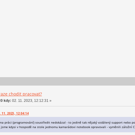
aze chodit pracovat?
0 kdy:
02. 11. 2023, 12:12:31 »
11. 2023, 12:04:14
na práci (programování) soustředit nedokázal - to jedině tak nějaký vzdálený support nebo p
ž jsme kdysi v hospodě na stole jednomu kamarádovi notebook opravovali - vyměnili záložní C