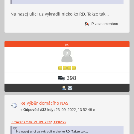
Na nasej ulici uz vykradli niekolko RD. Takze tak...
IP zaznamenána
ja.
398
Re:Výběr domácího NAS
«
Odpověď #32 kdy:
23. 09. 2022, 13:52:49 »
Citace: Ymzk 23. 09. 2022, 13:02:25
Na nasej ulici uz vykradli niekolko RD. Takze tak...