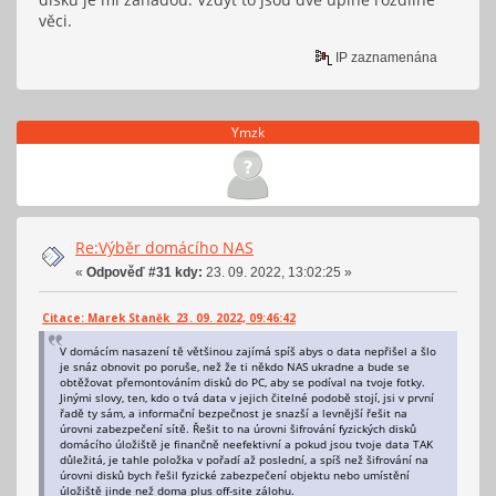
věci.
IP zaznamenána
Ymzk
Re:Výběr domácího NAS
«
Odpověď #31 kdy:
23. 09. 2022, 13:02:25 »
Citace: Marek Staněk 23. 09. 2022, 09:46:42
V domácím nasazení tě většinou zajímá spíš abys o data nepřišel a šlo
je snáz obnovit po poruše, než že ti někdo NAS ukradne a bude se
obtěžovat přemontováním disků do PC, aby se podíval na tvoje fotky.
Jinými slovy, ten, kdo o tvá data v jejich čitelné podobě stojí, jsi v první
řadě ty sám, a informační bezpečnost je snazší a levnější řešit na
úrovni zabezpečení sítě. Řešit to na úrovni šifrování fyzických disků
domácího úložiště je finančně neefektivní a pokud jsou tvoje data TAK
důležitá, je tahle položka v pořadí až poslední, a spíš než šifrování na
úrovni disků bych řešil fyzické zabezpečení objektu nebo umístění
úložiště jinde než doma plus off-site zálohu.