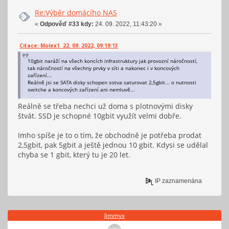
Re:Výběr domácího NAS
«
Odpověď #33 kdy:
24. 09. 2022, 11:43:20 »
Citace: Molex1 22. 09. 2022, 09:19:13
10gbit naráží na všech koncích infrastruktury jak provozní náročností,
tak náročností na všechny prvky v síti a nakonec i v koncových
zařízení...
Reálně jsi se SATA disky schopen sotva saturovat 2,5gbit... o nutnosti
switche a koncových zařízení ani nemluvě...
Reálně se třeba nechci už doma s plotnovými disky
štvát. SSD je schopné 10gbit využít velmi dobře.
Imho spíše je to o tím, že obchodně je potřeba prodat
2,5gbit, pak 5gbit a ještě jednou 10 gbit. Kdysi se udělal
chyba se 1 gbit, který tu je 20 let.
IP zaznamenána
Jimmyx