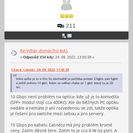
211
Re:Výběr domácího NAS
«
Odpověď #34 kdy:
24. 09. 2022, 13:00:39 »
Citace: Liquids 24. 09. 2022, 11:43:20
Imho spíše je to o tím, že obchodně je potřeba prodat 2,5gbit, pak 5gbit
a ještě jednou 10 gbit. Kdysi se udělal chyba se 1 gbit, který tu je 20
let.
10 Gbps není problém na optice, kde už je to komodita
(SFP+ modul stojí cca 400Kč). Ale do běžných PC optiku
nedáte a nemáte ji ani rozvedenou ve zdi, takže optika
je řešení pro switche mezi sebou a pro servery.
10 Gbps po kabelu Cat
něco
má jiný problém kromě
ceny. Zatím děsně žere. Zatím to je cca 8 W na port. A