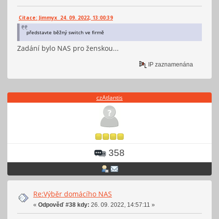
Citace: Jimmyx 24. 09. 2022, 13:00:39
představte běžný switch ve firmě
Zadání bylo NAS pro ženskou...
IP zaznamenána
czAtlantis
358
Re:Výběr domácího NAS
«
Odpověď #38 kdy:
26. 09. 2022, 14:57:11 »