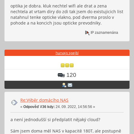
optika je dobra. kluk nechtel wifi ale drat a zena
nechtela at vrtam diry do zdi tak jsem do existujicich list
natahnul tenke opticke vlakno, pod dverma proslo v
pohode a na koncich jsou opticke prevodniky.
IP zaznamenána
hurvajs spejbl
120
Re:Výběr domácího NAS
«
Odpověď #36 kdy:
24. 09. 2022, 14:56:56 »
a není jednodušší si předplatit nějaký cloud?
Sám jsem doma měl NAS v kapacitě 180T, ale postupně