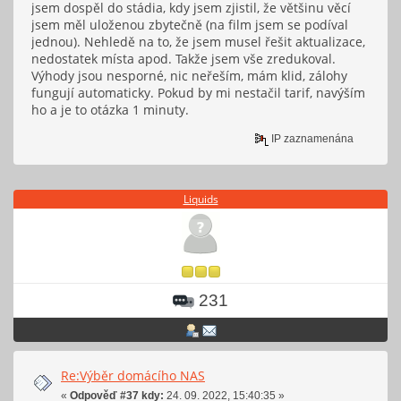
jsem dospěl do stádia, kdy jsem zjistil, že většinu věcí
jsem měl uloženou zbytečně (na film jsem se podíval
jednou). Nehledě na to, že jsem musel řešit aktualizace,
nedostatek místa apod. Takže jsem vše zredukoval.
Výhody jsou nesporné, nic neřeším, mám klid, zálohy
fungují automaticky. Pokud by mi nestačil tarif, navýším
ho a je to otázka 1 minuty.
IP zaznamenána
Liquids
231
Re:Výběr domácího NAS
«
Odpověď #37 kdy:
24. 09. 2022, 15:40:35 »