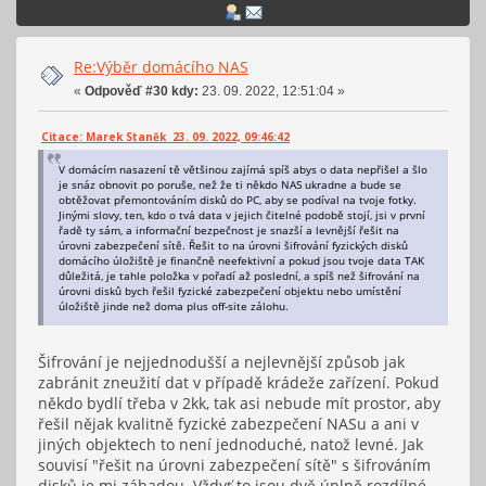
Re:Výběr domácího NAS
«
Odpověď #30 kdy:
23. 09. 2022, 12:51:04 »
Citace: Marek Staněk 23. 09. 2022, 09:46:42
V domácím nasazení tě většinou zajímá spíš abys o data nepřišel a šlo
je snáz obnovit po poruše, než že ti někdo NAS ukradne a bude se
obtěžovat přemontováním disků do PC, aby se podíval na tvoje fotky.
Jinými slovy, ten, kdo o tvá data v jejich čitelné podobě stojí, jsi v první
řadě ty sám, a informační bezpečnost je snazší a levnější řešit na
úrovni zabezpečení sítě. Řešit to na úrovni šifrování fyzických disků
domácího úložiště je finančně neefektivní a pokud jsou tvoje data TAK
důležitá, je tahle položka v pořadí až poslední, a spíš než šifrování na
úrovni disků bych řešil fyzické zabezpečení objektu nebo umístění
úložiště jinde než doma plus off-site zálohu.
Šifrování je nejjednodušší a nejlevnější způsob jak
zabránit zneužití dat v případě krádeže zařízení. Pokud
někdo bydlí třeba v 2kk, tak asi nebude mít prostor, aby
řešil nějak kvalitně fyzické zabezpečení NASu a ani v
jiných objektech to není jednoduché, natož levné. Jak
souvisí "řešit na úrovni zabezpečení sítě" s šifrováním
disků je mi záhadou. Vždyť to jsou dvě úplně rozdílné