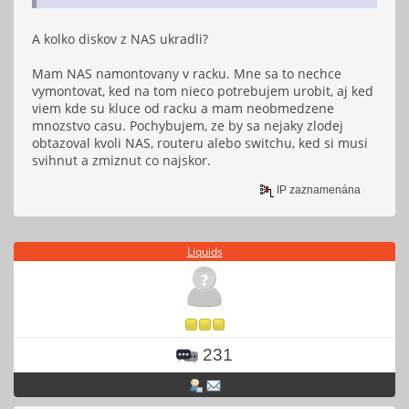
A kolko diskov z NAS ukradli?
Mam NAS namontovany v racku. Mne sa to nechce
vymontovat, ked na tom nieco potrebujem urobit, aj ked
viem kde su kluce od racku a mam neobmedzene
mnozstvo casu. Pochybujem, ze by sa nejaky zlodej
obtazoval kvoli NAS, routeru alebo switchu, ked si musi
svihnut a zmiznut co najskor.
IP zaznamenána
Liquids
231