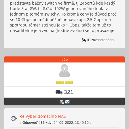
představte běžný switch ve firmě, tj 24portů kde každý
bude žrát 8W, tj. 8x24=192W generovaného tepla v
jednom pitomém switchy. To kromě ceny je důvod proč
se 10 Gbps po mědi běžně nenasazuje. 2,5 Gbps má
spotřebu téměř stejnou jako 1 Gbps, takže tam už to
nasaditelné je a zvolna (hodně zvolna) se to prosazuje.
IP zaznamenána
a6b
321
Re:Výběr domácího NAS
«
Odpověď #35 kdy:
24. 09. 2022, 13:49:10 »