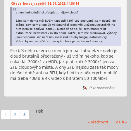
Citace: hurvajs spejbl 24. 09. 2022, 14:56:56
a není jednodušší si předplatit nějaký cloud?
Sám jsem doma měl NAS v kapacitě 180T, ale postupně jsem dospěl do
stádia, kdy jsem zjistil, že většinu věcí jsem měl uloženou zbytečně (na
film jsem se podíval jednou). Nehledě na to, že jsem musel řešit
aktualizace, nedostatek místa apod. Takže jsem vše zredukoval. Výhody
jsou nesporné, nic neřeším, mám klid, zálohy fungují automaticky.
Pokud by mi nestačil tarif, navýším ho a je to otázka 1 minuty.
Pro běžného usera co nemá jen pár tabulek v excelu je
cloud brutálně předražený - už vidím někoho, kdo se
cuká dát 3000kč za HDD, jak platí ročně 3000kč jen za
2TB cloudovýho místa. A ony 2TB nejsou zase tak moc v
dnešní době ani na BFU, kdy i fotka z některých mobilů
má třeba 40MB a 4K video s bitratem 50-100Mb/s
IP zaznamenána
Tisk
1
2
3
« předchozí
další »