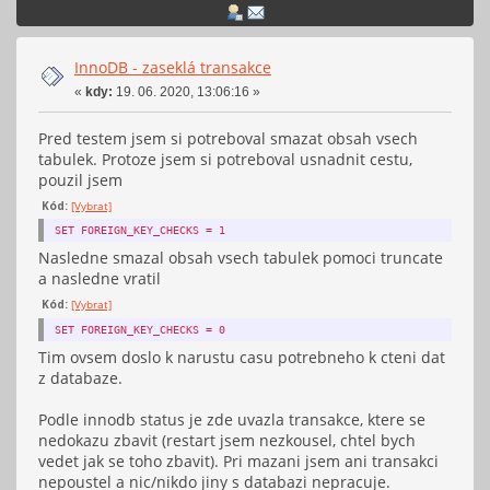
InnoDB - zaseklá transakce
«
kdy:
19. 06. 2020, 13:06:16 »
Pred testem jsem si potreboval smazat obsah vsech
tabulek. Protoze jsem si potreboval usnadnit cestu,
pouzil jsem
Kód:
[Vybrat]
SET FOREIGN_KEY_CHECKS = 1
Nasledne smazal obsah vsech tabulek pomoci truncate
a nasledne vratil
Kód:
[Vybrat]
SET FOREIGN_KEY_CHECKS = 0
Tim ovsem doslo k narustu casu potrebneho k cteni dat
z databaze.
Podle innodb status je zde uvazla transakce, ktere se
nedokazu zbavit (restart jsem nezkousel, chtel bych
vedet jak se toho zbavit). Pri mazani jsem ani transakci
nepoustel a nic/nikdo jiny s databazi nepracuje.