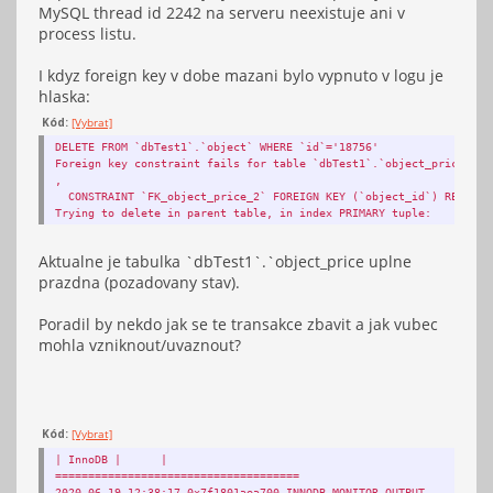
MySQL thread id 2242 na serveru neexistuje ani v
process listu.
I kdyz foreign key v dobe mazani bylo vypnuto v logu je
hlaska:
Kód:
[Vybrat]
DELETE FROM `dbTest1`.`object` WHERE `id`='18756'
Foreign key constraint fails for table `dbTest1`.`object_price`:
,
CONSTRAINT `FK_object_price_2` FOREIGN KEY (`object_id`) REFERENC
Trying to delete in parent table, in index PRIMARY tuple:
Aktualne je tabulka `dbTest1`.`object_price uplne
prazdna (pozadovany stav).
Poradil by nekdo jak se te transakce zbavit a jak vubec
mohla vzniknout/uvaznout?
Kód:
[Vybrat]
| InnoDB | |
=====================================
2020-06-19 12:38:17 0x7f1801aea700 INNODB MONITOR OUTPUT