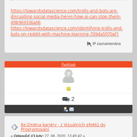
https://towardsdatascience.com/trolls-and-bots-are-
disrupting-social-media-heres-how-ai-can-stop-them-
d9b969336a06
https://towardsdatascience.com/identifying-trolls-and-
bots-on-reddit-with-machine-learning-709da5970af1
IP zaznamenána
Padrbak
2
Re:Změna kariéry - z Vizuálních efektů do
Programování
«
Odpověď #3 kdy:
27. 06. 2020, 13:45:42 »