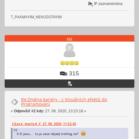
IP zaznamenána
T_PAAMAYIM_NEKUDOTAYIM
xyz
315
Re:Změna kariéry - z Vizuálních efektů do
Programování
«
Odpověď #2 kdy:
27. 06. 2020, 13:23:18 »
Citace: martyd -f 27. 06. 2020, 11:52:45
V čr javu... to je zase nějaký trolling, ne?