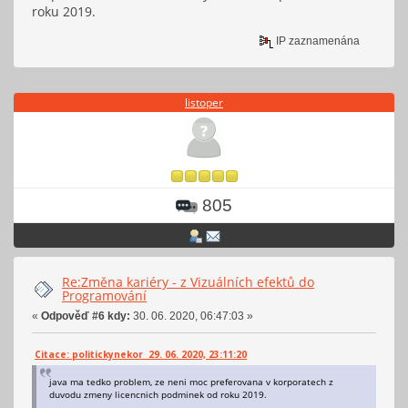
roku 2019.
IP zaznamenána
listoper
805
Re:Změna kariéry - z Vizuálních efektů do
Programování
«
Odpověď #6 kdy:
30. 06. 2020, 06:47:03 »
Citace: politickynekor 29. 06. 2020, 23:11:20
java ma tedko problem, ze neni moc preferovana v korporatech z
duvodu zmeny licencnich podminek od roku 2019.