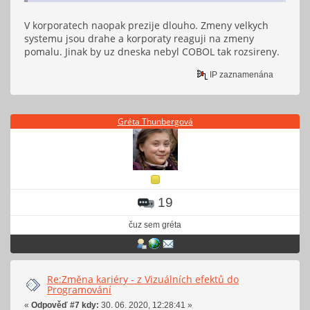
V korporatech naopak prezije dlouho. Zmeny velkych
systemu jsou drahe a korporaty reaguji na zmeny
pomalu. Jinak by uz dneska nebyl COBOL tak rozsireny.
IP zaznamenána
Gréta Thunbergová
19
čuz sem gréta
Re:Změna kariéry - z Vizuálních efektů do
Programování
«
Odpověď #7 kdy:
30. 06. 2020, 12:28:41 »