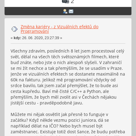
2
Změna kariéry - z Vizuálních efektů do
Programování
«
kdy:
26. 06. 2020, 23:27:39 »
Všechny zdravím, posledních 8 let jsem procestoval celý
svět, dělal na všech těch světoznámých filmech, které
buď znáte, nebo jste o nich alespoň slyšeli. V zahraničí
se mi žít nechce a tak přemýšlím, že se usadím v Praze.
Jenže ve vizuálních efektech se dostanete maximálně na
60k na fakturu. Jelikož mě programování vždycky od
srdce bavilo, tak jsem začal přemýšlet, že to bude asi
cesta kupředu. Baví mě čisté C/C++ a Python, ale
přemýšlím, že bych měl zvolit asi v Čechách nějakou
jistější cestu - pravděpodobně Javu.
Můžete mi nějak osvětlit jak přesně to funguje v
začátku? Když někde vezmu pozici juniora, dá se
například dělat na IČO? Nebo bych musel být
zaměstnanec. Existuje totiž dost šance, že budu potřeba