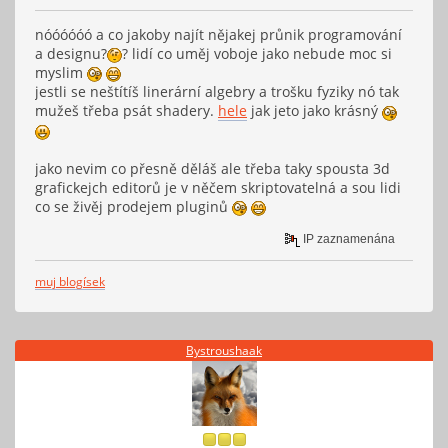
nóóóóóó a co jakoby najít nějakej průnik programování
a designu?
? lidí co uměj voboje jako nebude moc si
myslim
jestli se neštítíš linerární algebry a trošku fyziky nó tak
mužeš třeba psát shadery.
hele
jak jeto jako krásný
jako nevim co přesně děláš ale třeba taky spousta 3d
grafickejch editorů je v něčem skriptovatelná a sou lidi
co se živěj prodejem pluginů
IP zaznamenána
muj blogísek
Bystroushaak