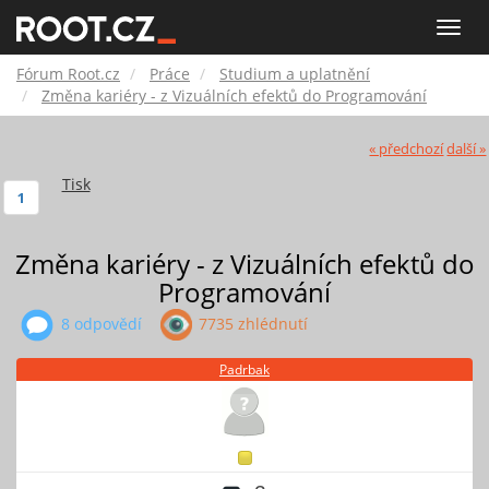
Fórum
Toggle
naviga
Root.cz
Fórum Root.cz
Práce
Studium a uplatnění
Změna kariéry - z Vizuálních efektů do Programování
« předchozí
další »
Tisk
1
Změna kariéry - z Vizuálních efektů do
Programování
8 odpovědí
7735 zhlédnutí
Padrbak