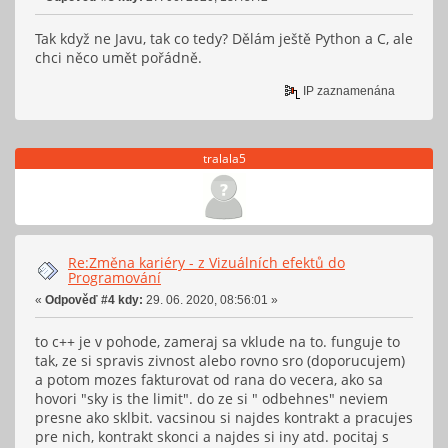
Tak když ne Javu, tak co tedy? Dělám ještě Python a C, ale
chci něco umět pořádně.
IP zaznamenána
tralala5
Re:Změna kariéry - z Vizuálních efektů do
Programování
«
Odpověď #4 kdy:
29. 06. 2020, 08:56:01 »
to c++ je v pohode, zameraj sa vklude na to. funguje to
tak, ze si spravis zivnost alebo rovno sro (doporucujem)
a potom mozes fakturovat od rana do vecera, ako sa
hovori "sky is the limit". do ze si " odbehnes" neviem
presne ako sklbit. vacsinou si najdes kontrakt a pracujes
pre nich, kontrakt skonci a najdes si iny atd. pocitaj s