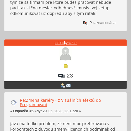
tym ze sa firmam pre ktore budes pracovat nebude
pacit ak si "na mesiac odbehnes". musis tvoj setup
odkomunikovat uz dopredu aby s tym ratali.
IP zaznamenána
politickynekor
23
Re:Změna kariéry - z Vizuálních efektů do
Programování
«
Odpověď #5 kdy:
29. 06. 2020, 23:11:20 »
java ma tedko problem, ze neni moc preferovana v
korporatech z duvodu zmeny licencnich podminek od