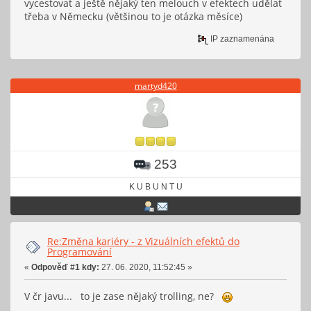
vycestovat a ještě nějaký ten melouch v efektech udělat
třeba v Německu (většinou to je otázka měsíce)
IP zaznamenána
martyd420
253
K U B U N T U
Re:Změna kariéry - z Vizuálních efektů do
Programování
«
Odpověď #1 kdy:
27. 06. 2020, 11:52:45 »
V čr javu... to je zase nějaký trolling, ne?