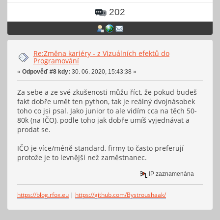
202
Re:Změna kariéry - z Vizuálních efektů do
Programování
«
Odpověď #8 kdy:
30. 06. 2020, 15:43:38 »
Za sebe a ze své zkušenosti můžu říct, že pokud budeš
fakt dobře umět ten python, tak je reálný dvojnásobek
toho co jsi psal. Jako junior to ale vidím cca na těch 50-
80k (na IČO), podle toho jak dobře umíš vyjednávat a
prodat se.
IČO je více/méně standard, firmy to často preferují
protože je to levnější než zaměstnanec.
IP zaznamenána
https://blog.rfox.eu
|
https://github.com/Bystroushaak/