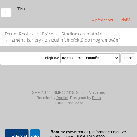
Tisk
1
« předchozí
další »
Fórum Root.cz
Práce
Studium a uplatnění
Změna kariéry - z Vizuálních efektů do Programování
Přejít na:
SMF 2.0.11
|
SMF © 2015
,
Simple Machines
Reseller by
Daniiel
. Designed by
Brian
Fórum Root.cz ©
Root.cz
(www.root.cz), informace nejen ze
světa Linuxu. ISSN 1212-8309