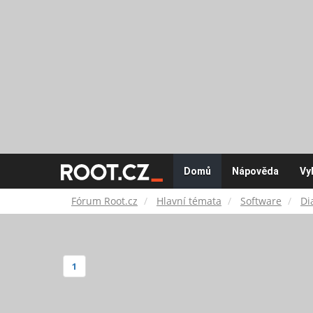
Fórum
Domů
Nápověda
Vy
Root.cz
Fórum Root.cz
Hlavní témata
Software
Di
1