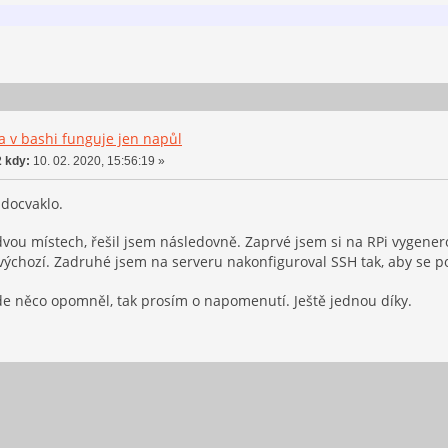
ka v bashi funguje jen napůl
 kdy:
10. 02. 2020, 15:56:19 »
 docvaklo.
vou místech, řešil jsem následovně. Zaprvé jsem si na RPi vygener
 výchozí. Zadruhé jsem na serveru nakonfiguroval SSH tak, aby se 
e něco opomněl, tak prosím o napomenutí. Ještě jednou díky.