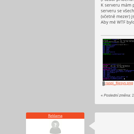
K serveru mám př
serveru se všech
(včetně mezer) j
Aby mé WTF bylo 
raspi_filesys.png
«
Poslední změna: 1
Reklama