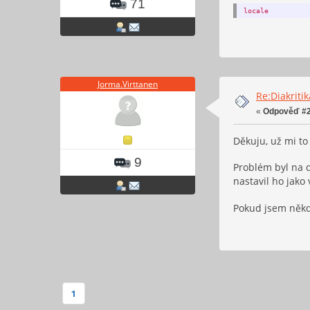
71
locale
Jorma.Virttanen
Re:Diakriti
«
Odpověď #2
Děkuju, už mi to
9
Problém byl na d
nastavil ho jako
Pokud jsem někd
1