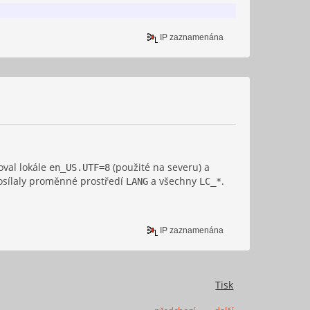
IP zaznamenána
oval lokále
(použité na severu) a
en_US.UTF=8
posílaly proměnné prostředí
a všechny
.
LANG
LC_*
IP zaznamenána
Tisk