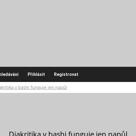
hledávání
Přihlásit
Registrovat
akritika v bashi funguje jen napůl
Diakritika v bashi funguje jen napůl