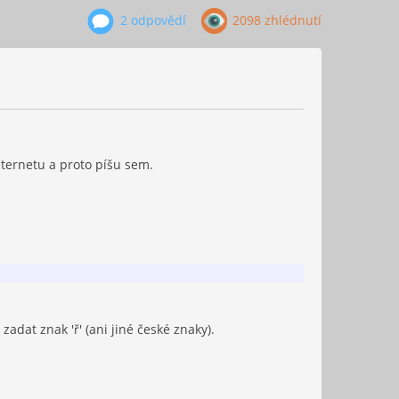
2 odpovědí
2098 zhlédnutí
ernetu a proto píšu sem.
zadat znak 'ř' (ani jiné české znaky).