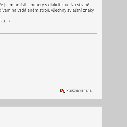
e jsem umístil soubory s diakritikou. Na straně
odívám na vzdáleném stroji, všechny zvláštní znaky
u...)
IP zaznamenána