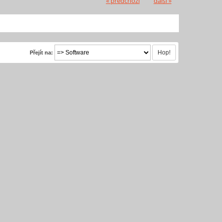
« předchozí
další »
Přejít na: