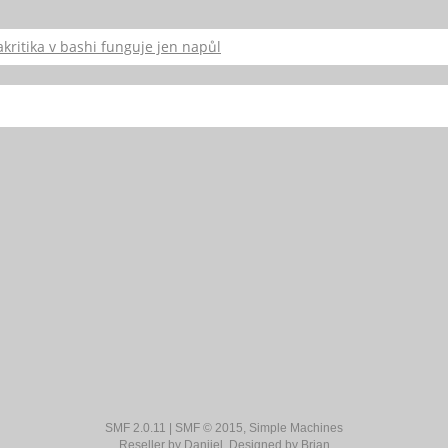
akritika v bashi funguje jen napůl
SMF 2.0.11
|
SMF © 2015
,
Simple Machines
Reseller by
Daniiel
. Designed by
Brian