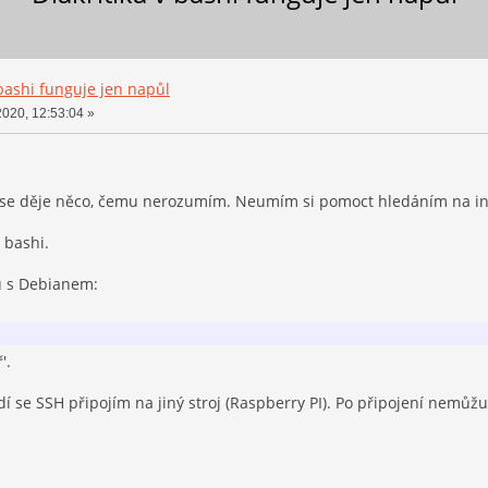
 bashi funguje jen napůl
2020, 12:53:04 »
e děje něco, čemu nerozumím. Neumím si pomoct hledáním na int
v bashi.
u s Debianem:
'.
í se SSH připojím na jiný stroj (Raspberry PI). Po připojení nemůžu 