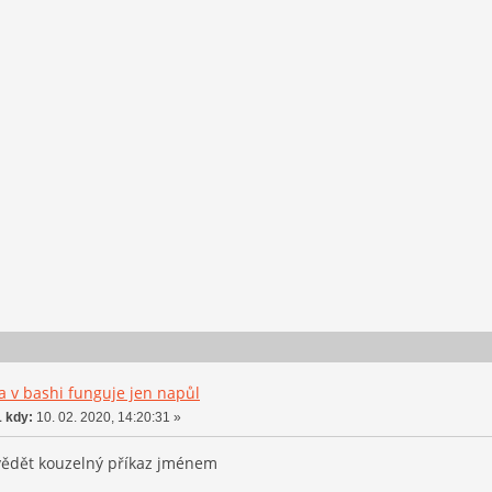
ka v bashi funguje jen napůl
 kdy:
10. 02. 2020, 14:20:31 »
vědět kouzelný příkaz jménem