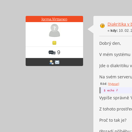
Jorma.Virttanen
Diakritika v
«
kdy:
10. 02. 
Dobrý den,
9
V mém systému s
Jde o diakritiku 
Na svém server
Kód:
[Vybrat]
$ echo ř
Vypíše správně 'ř
Z tohoto prostřed
Proč to tak je?
(Pozadí příběhu: