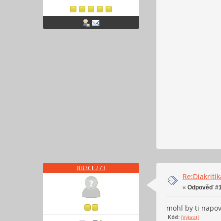
8B3CE273
Re:Diakriti
«
Odpověď #1
mohl by ti napo
Kód:
[Vybrat]