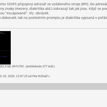
es SSHFS připojený adresář ze vzdáleného stroje (RPi). Do adresář
ny znaky (mezery, diakritika atd.) zobrazují tak jak jsou. Když se p
sou "escapované". Viz. obrázek.
dokonalé, tak na posledním promptu je diakritika vypsaná v pořádk
(91.6 kB, 847x793 - prohlédnuto 377 krát.)
0. 02. 2020, 13:47:15 od Petr Krčmář
»