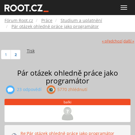
Fórum
Toggle
naviga
Root.cz
Fórum Root.cz
Práce
Studium a uplatnění
Pár otázek ohledně práce jako programátor
« předchozí
další »
Tisk
1
2
Pár otázek ohledně práce jako
programátor
23 odpovědí
5770 zhlédnutí
balki
Re:Pár otázek ohledně práce jako programátor