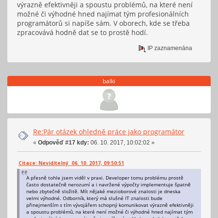
výrazně efektivněji a spoustu problémů, na které není
možné či výhodné hned najímat tým profesionálních
programátorů si napíše sám. V oborech, kde se třeba
zpracovává hodně dat se to prostě hodí.
IP zaznamenána
balki
Re:Pár otázek ohledně práce jako programátor
«
Odpověď #17 kdy:
06. 10. 2017, 10:02:02 »
Citace: Neviditelný 06. 10. 2017, 09:50:51
A přesně tohle jsem viděl v praxi. Developer tomu problému prostě
často dostatečně nerozumí a i navržené výpočty implementuje špatně
nebo zbytečně složitě. Mít nějaké mezioborové znalosti je dneska
velmi výhodné. Odborník, který má slušné IT znalosti bude
přinejmenším s tím vývojářem schopný komunikovat výrazně efektivněji
a spoustu problémů, na které není možné či výhodné hned najímat tým