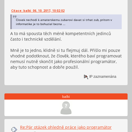
Citace: balki 06. 10. 2017, 10:02:02
Clovek nechodi k amaterskemu zubarovi davat si trhat zub, pritom v
informatike je to bohuzial bezna ...
A to má spousta těch méně kompetentních jedinců
často i technické vzdělání.
Mně je to jedno, klidně si tu flejmuj dál. Přišlo mi pouze
vhodné podotknout, že člověk, kterého baví programovat
nemusí nutně skončit jako profesionální programátor,
aby tuto schopnost a dobře použil.
IP zaznamenána
balki
Re:Pár otázek ohledně práce jako programátor