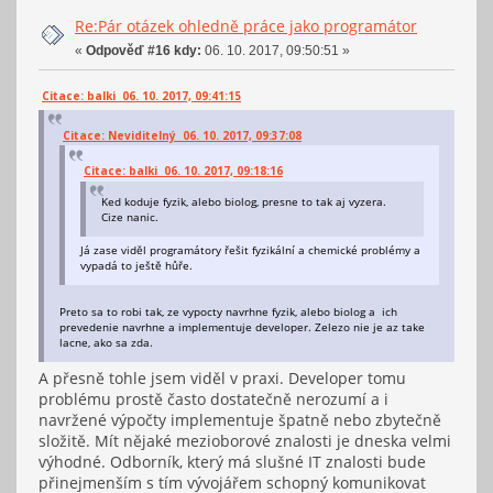
Re:Pár otázek ohledně práce jako programátor
«
Odpověď #16 kdy:
06. 10. 2017, 09:50:51 »
Citace: balki 06. 10. 2017, 09:41:15
Citace: Neviditelný 06. 10. 2017, 09:37:08
Citace: balki 06. 10. 2017, 09:18:16
Ked koduje fyzik, alebo biolog, presne to tak aj vyzera.
Cize nanic.
Já zase viděl programátory řešit fyzikální a chemické problémy a
vypadá to ještě hůře.
Preto sa to robi tak, ze vypocty navrhne fyzik, alebo biolog a ich
prevedenie navrhne a implementuje developer. Zelezo nie je az take
lacne, ako sa zda.
A přesně tohle jsem viděl v praxi. Developer tomu
problému prostě často dostatečně nerozumí a i
navržené výpočty implementuje špatně nebo zbytečně
složitě. Mít nějaké mezioborové znalosti je dneska velmi
výhodné. Odborník, který má slušné IT znalosti bude
přinejmenším s tím vývojářem schopný komunikovat