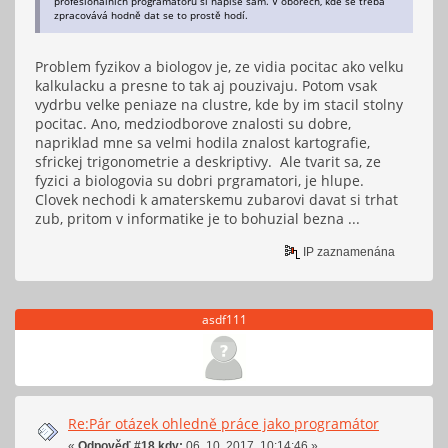
profesionálních programátorů si napíše sám. V oborech, kde se třeba
zpracovává hodně dat se to prostě hodí.
Problem fyzikov a biologov je, ze vidia pocitac ako velku
kalkulacku a presne to tak aj pouzivaju. Potom vsak
vydrbu velke peniaze na clustre, kde by im stacil stolny
pocitac. Ano, medziodborove znalosti su dobre,
napriklad mne sa velmi hodila znalost kartografie,
sfrickej trigonometrie a deskriptivy. Ale tvarit sa, ze
fyzici a biologovia su dobri prgramatori, je hlupe.
Clovek nechodi k amaterskemu zubarovi davat si trhat
zub, pritom v informatike je to bohuzial bezna ...
IP zaznamenána
asdf111
Re:Pár otázek ohledně práce jako programátor
«
Odpověď #18 kdy:
06. 10. 2017, 10:14:46 »