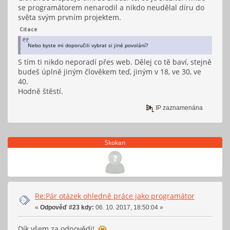
se programátorem nenarodil a nikdo neudělal díru do
světa svým prvním projektem.
Citace
Nebo byste mi doporučili vybrat si jiné povolání?
S tím ti nikdo neporadí přes web. Dělej co tě baví, stejně
budeš úplně jiným člověkem teď, jiným v 18, ve 30, ve
40.
Hodně štěstí.
IP zaznamenána
Skokan
Re:Pár otázek ohledně práce jako programátor
«
Odpověď #23 kdy:
06. 10. 2017, 18:50:04 »
Dík všem za odpovědi!