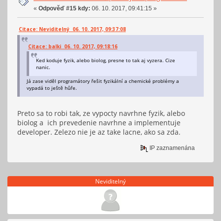
«
Odpověď #15 kdy:
06. 10. 2017, 09:41:15 »
Citace: Neviditelný 06. 10. 2017, 09:37:08
Citace: balki 06. 10. 2017, 09:18:16
Ked koduje fyzik, alebo biolog, presne to tak aj vyzera. Cize
nanic.
Já zase viděl programátory řešit fyzikální a chemické problémy a
vypadá to ještě hůře.
Preto sa to robi tak, ze vypocty navrhne fyzik, alebo
biolog a ich prevedenie navrhne a implementuje
developer. Zelezo nie je az take lacne, ako sa zda.
IP zaznamenána
Neviditelný