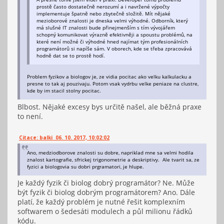
prostě často dostatečně nerozumí a i navržené výpočty
implementuje špatně nebo zbytečně složitě. Mít nějaké
mezioborové znalosti je dneska velmi výhodné. Odborník, který
má slušné IT znalosti bude přinejmenším s tím vývojářem
schopný komunikovat výrazně efektivněji a spoustu problémů, na
které není možné či výhodné hned najímat tým profesionálních
programátorů si napíše sám. V oborech, kde se třeba zpracovává
hodně dat se to prostě hodí.
Problem fyzikov a biologov je, ze vidia pocitac ako velku kalkulacku a
presne to tak aj pouzivaju. Potom vsak vydrbu velke peniaze na clustre,
kde by im stacil stolny pocitac.
Blbost. Nějaké excesy bys určitě našel, ale běžná praxe
to není.
Citace: balki 06. 10. 2017, 10:02:02
Ano, medziodborove znalosti su dobre, napriklad mne sa velmi hodila
znalost kartografie, sfrickej trigonometrie a deskriptivy. Ale tvarit sa, ze
fyzici a biologovia su dobri prgramatori, je hlupe.
Je každý fyzik či biolog dobrý programátor? Ne. Může
být fyzik či biolog dobrým programátorem? Ano. Dále
platí, že každý problém je nutné řešit komplexním
softwarem o šedesáti modulech a půl milionu řádků
kódu.