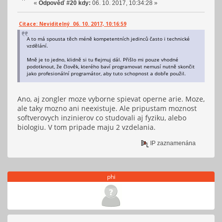
«
Odpověď #20 kdy:
06. 10. 2017, 10:34:28 »
Citace: Neviditelný 06. 10. 2017, 10:16:59
A to má spousta těch méně kompetentních jedinců často i technické
vzdělání.
Mně je to jedno, klidně si tu flejmuj dál. Přišlo mi pouze vhodné
podotknout, že člověk, kterého baví programovat nemusí nutně skončit
jako profesionální programátor, aby tuto schopnost a dobře použil.
Ano, aj zongler moze vyborne spievat operne arie. Moze,
ale taky mozno ani neexistuje. Ale pripustam moznost
softverovych inzinierov co studovali aj fyziku, alebo
biologiu. V tom pripade maju 2 vzdelania.
IP zaznamenána
phi