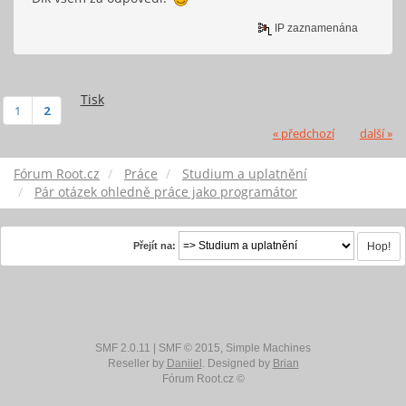
IP zaznamenána
Tisk
1
2
« předchozí
další »
Fórum Root.cz
Práce
Studium a uplatnění
Pár otázek ohledně práce jako programátor
Přejít na:
SMF 2.0.11
|
SMF © 2015
,
Simple Machines
Reseller by
Daniiel
. Designed by
Brian
Fórum Root.cz ©