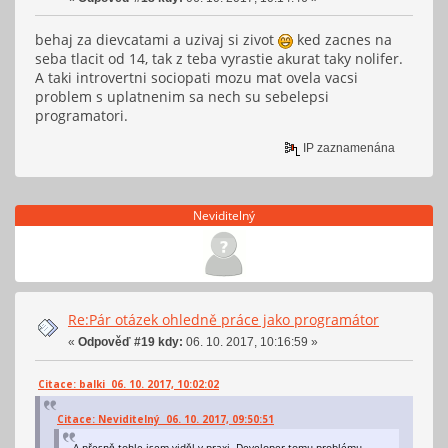
behaj za dievcatami a uzivaj si zivot
ked zacnes na
seba tlacit od 14, tak z teba vyrastie akurat taky nolifer.
A taki introvertni sociopati mozu mat ovela vacsi
problem s uplatnenim sa nech su sebelepsi
programatori.
IP zaznamenána
Neviditelný
Re:Pár otázek ohledně práce jako programátor
«
Odpověď #19 kdy:
06. 10. 2017, 10:16:59 »
Citace: balki 06. 10. 2017, 10:02:02
Citace: Neviditelný 06. 10. 2017, 09:50:51
A přesně tohle jsem viděl v praxi. Developer tomu problému