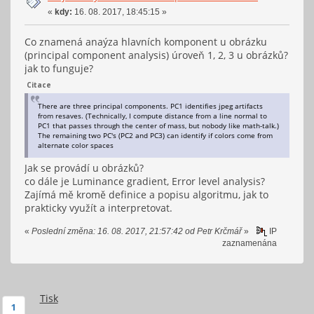
«
kdy:
16. 08. 2017, 18:45:15 »
Co znamená anaýza hlavních komponent u obrázku
(principal component analysis) úroveň 1, 2, 3 u obrázků?
jak to funguje?
Citace
There are three principal components. PC1 identifies jpeg artifacts
from resaves. (Technically, I compute distance from a line normal to
PC1 that passes through the center of mass, but nobody like math-talk.)
The remaining two PC's (PC2 and PC3) can identify if colors come from
alternate color spaces
Jak se provádí u obrázků?
co dále je Luminance gradient, Error level analysis?
Zajímá mě kromě definice a popisu algoritmu, jak to
prakticky využít a interpretovat.
«
Poslední změna: 16. 08. 2017, 21:57:42 od Petr Krčmář
»
IP
zaznamenána
Tisk
1