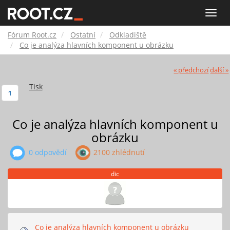
Fórum
Toggle
naviga
Root.cz
Fórum Root.cz
Ostatní
Odkladiště
Co je analýza hlavních komponent u obrázku
« předchozí
další »
Tisk
1
Co je analýza hlavních komponent u
obrázku
0 odpovědí
2100 zhlédnutí
dic
Co je analýza hlavních komponent u obrázku