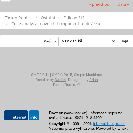
« předchozí
další »
Fórum Root.cz
Ostatní
Odkladiště
Co je analýza hlavních komponent u obrázku
Přejít na:
SMF 2.0.11
|
SMF © 2015
,
Simple Machines
Reseller by
Daniiel
. Designed by
Brian
Fórum Root.cz ©
Root.cz
(www.root.cz), informace nejen ze
světa Linuxu. ISSN 1212-8309
Copyright © 1998 – 2026
Internet Info, s.r.o.
Všechna práva vyhrazena. Powered by Linux.